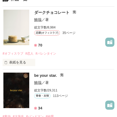
ダークチョコレート
完
鯵哉
／著
総文字数/8,984
35ページ
恋愛(オフィスラブ)
70
#オフィスラブ
#恋人
#バレンタイン
表紙を見る
be your star.
完
そんなに甘くないって。

鯵哉
／著
総文字数/29,311
わかってたはずだった。

113ページ
青春・友情
34
「来週の14日、空けといて」

#案内
#大学生
#バンドマン
#純愛