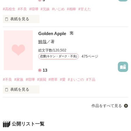
#高校生
#不良
#喧嘩
#兄妹
#いじめ
#相棒
#甘えた
試運転20230124公開

借金のカタに一人の男の

試運転20230210終了

表紙を見る
玩具となった。

Golden Apple
完
「あなたがきちんと

嫌いなものがある。

鯵哉
／著
"捨てて"ください」

レビューありがとうございます！

伊桜らな様

総文字数/120,502
冬の朝一番の冷たい水道水、

天城さくや様

475ページ
恋愛(キケン・ダーク・不良)
魚の骨、

満員電車のピンヒール、

春の闇に連れ去らレ

癖っ毛、

13
居場所のない教室。

#不良
#家族
#喧嘩
#派閥
#煙草
#愛
#まいごの
#下品
表紙を見る
「面白そうだな。混ぜてくれよ」

※下品な表現があります。

「守銭奴だからな」

作品を読む
※暴力は犯罪です。

作品をすべて見る
「一か八か半か丁か」

※変な二人のラブコメです。

「さっさと去ねや」

「痛いのは最初だけだって」

師走直前。　　　　　　　　　　　　　

公開リスト一覧
20200602〜

あたしは隣の男が吸った煙草の副流煙を
