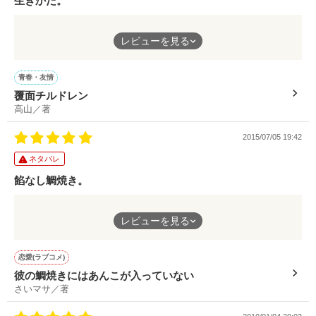
生きかた。
素敵な作品を読めて楽しかったです。
作品を読む
暴力馬鹿は死んでも直らない。

レビューを見る
生きている、と感じました。
傲慢に生き続ける福永も、職に関係なく変わらず在り続けた原田
青春・友情
も、勿論主人公も、みんな呼吸をしている気がしました。
「…いつまで迷子でいるつもり？」

覆面チルドレン
高山／著
祖母の作ってくれた覆面によって蘇る思い出。
苦いけれど、受け入れないといけない現実。
2015/07/05 19:42
最後に彼が見た空が青かったことに、自分の中で勝手に救われて
ネタバレ
いました。
餡なし鯛焼き。
何度も何度も読み返したい作品です。
暴力、未成年での飲酒、喫煙は

法律で禁止されています。　　

レビューを見る
餡子がだめなのに鯛焼きに入る男。
決して推奨しているものでは　

ありません。　　　　　　　　

そんな彼と一緒にキグルミに入ることとなった女。
彼の鯛焼きにかける思いや、彼女の仕事にかける思い。
恋愛(ラブコメ)
彼の鯛焼きにはあんこが入っていない
様々なことが相まって、面白い。
さいマサ／著
みるくれーぷ。さん

時々ふふっと笑わせてもらえます。
らぐさん
