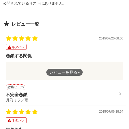
吸い込む。　　　　　　　　　　　　　

公開されているリストはありません。
こいつら

自分のとは違う銘柄に不快感を覚えて、

作品を読む
全員

レビュー一覧
あたしは舌打ちをする。　　　　　　　

イカれてる

2015/07/20 08:08
あたしは今日、

ネタバレ
その男に買われたらしい。

「ごちゃごちゃうるせえんだよ」

恋鎖する関係
レビューを見る
四人が誰かを見て、恋鎖していく。
暴力、未成年での飲酒、喫煙は

作者様も書いているように、読み終えてモヤモヤ感があります。
法律で禁止されています。　　

恋愛(ピュア)
「雑魚相手に本気出すかばーか」

でもそれがとても良い。
決して推奨しているものでは　

不完全恋鎖
ありません。　　　　　　　　

月乃ミラ／著
「手錠に首輪、鎖も要りますね」

下品な表現があります。　　　

読み返すも良し、想像するも良しと言われたみたいで、自分の好
ご容赦ください。　　　　　　

きなように解釈できます。
「暴れられればそれで良い。

2015/07/06 18:34
死んだらそれまで」

登場する各々の最終的な恋の行方が、素敵なものでありますよう
ネタバレ
に。