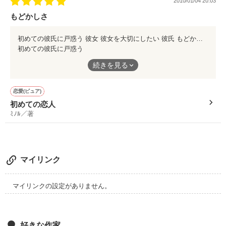
2010/01/04 20:03
レビューありがとうございます！

夏のキグルミってどうしてあんなに魅力があるんですかね……っ
もどかしさ
て思っていたんですが、この小説を読んで謎が解けるかも……？
個人的に伊達さんと西山さんの足のやり取りのところがツボでし
初めての彼氏に戸惑う 彼女 彼女を大切にしたい 彼氏 もどかしさ 初々しさ 真っ直ぐさ 大切さ 甘さ たった４ページだけでこれだけの感情が詰まっている。 恋する人が誰もが一度は味わう気持ちです。 綺麗なお話でした。 大事にしたいものが 見えてくる作品。
作品を読む
た。何回読んでも笑ってしまう。
初めての彼氏に戸惑う
楽しい作品をありがとうございました。
彼女
続きを見る
彼女を大切にしたい
彼氏
恋愛(ピュア)
初めての恋人
もどかしさ
ﾐﾉﾙ／著
初々しさ
真っ直ぐさ
大切さ
甘さ
マイリンク
たった４ページだけでこれだけの感情が詰まっている。
マイリンクの設定がありません。
恋する人が誰もが一度は味わう気持ちです。
好きな作家