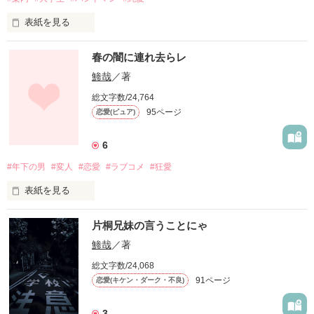
表紙を見る
私の恋の命日が決まった。

春の闇に連れ去らレ
鯵哉
／著
総文字数/24,764
20240211から

95ページ
恋愛(ピュア)
be your star.

20240215

6
#年下の男
#変人
#恋愛
#ラブコメ
#狂愛
「君は俺の星だ」

表紙を見る
その日、

片桐兄妹の言うことにゃ
人生のどん底まで落ちた。

作品を読む
鯵哉
／著
総文字数/24,068
笑った。花みたいに。

91ページ
恋愛(キケン・ダーク・不良)
「いらねえよ、返品だ」

「あたしはもう、行く場所がないので」

3