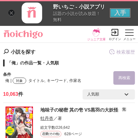
野いちご - 小説アプリ
入手
話題の小説が読み放題！
無料
ログイン
メニュー
ジュニア文庫
小説を探す
検索履歴
「俺」の作品一覧・人気順
条件
再検索
俺 |
タイトル, キーワード, 作家名
対象
10,063
件
検索ワード
地味子の秘密 其の壱 VS黒羽の大妖怪
完
を含む
牡丹杏
／著
総文字数/226,642
を除く
628ページ
恋愛(その他)