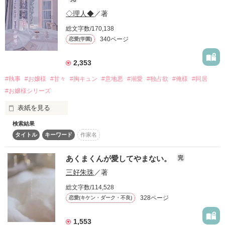
射止めるよう父に命じられ、花嫁修行として道明寺家に放り込
２８歳　非恋愛体質の婚活カウンセラー

いじわるレベルも愛されレベルも

まれる。

◇理人◆
／著
史上最強ＭＡＸ！

真壁 迅(まかべ じん)

総文字数/170,138
けれど3つ子には翼は暴走族、黒龍【こくりゅう】の総長、蓮
「無自覚に誘惑すんの、ほんとやめてください。

３３歳　結婚を嫌う化粧品会社の若き社長　

は特攻隊長、碧は副総長という裏の顔があって……

340ページ
恋愛(学園)
今すぐ押し倒しますよ？」

恋を知らずに生きていた結婚相談所のカウンセラーの透子は、
※この愛、回避不可能です。

顧客になるはずだった迅と交際を始める。

2,353
暴走族✖️お嬢様&御曹司✖️シスコンの逆ハーラブコメ！！

彼は結婚を回避するために、透子を婚活相手に指名したのだ。

#執事
#お嬢様
#甘々
#胸キュン
#意地悪
#溺愛
#独占欲
#俺様
#同居
2017.12.14完結

婚活のセオリー通り、順調に交際を重ねていくふたり。

#お嬢様シリーズ
【 鈴森 杏 】

♡🖤♡＊♡🖤♡＊♡🖤♡

それは期間限定の、見せかけの関係のはずだった。

表紙を見る
しかし、気づけば本気になった迅に甘く捕らわれていて……

学園の癒し系アイドル

作品を読む
純粋で可愛い女の子

2026/6/14〜連載開始

検索結果
2107.12.31~2018.1.9

「……まったく、君は無防備だな。そんなかわいい顔を見せら
2026/6/22 初ランキング入り

タイトル
キーワード
作家名
総合・恋愛ランキング1位ありがとうございます！！！

れたら――我慢できなくなる」

「だ、ダメです先輩っ…！」

2026/6/28 初総合ランキング入り

あくまくんが愛してやまない。
完
ちょこちょこ挿絵(生成AI使用)入れてます！！

そこは花嫁を育てる全寮制のお嬢様学校。

２０２６年８月２日公開

【 皇 悠牙 】

三好朱珠
／著
この作品を見つけてくださりありがとうございます💕

1人1人に専属される執事、

ベリーズ文庫から２０２６年９月に刊行される作品の加筆修正
総文字数/114,528
女泣かせな黒王子

ふと気づいたら初日は6人しかいなかった読者様が増えていて
上品でおしとやかな女子生徒たち。

前の文章となります。

眉目秀麗な意地悪会長

328ページ
恋愛(キケン・ダーク・不良)
とても嬉しいです！！

表記ミス等ございますが、ご容赦、ご承知おきくださいませ。

そしていいねと一言感想の投票もありがとうございます💕

※この作品はフィクションです。

文庫版には書き下ろし番外編もありますので、ご興味がありま
「泣いちゃって…かーわい」

多くの人にこの作品が届きますように！

1,553
そんな場所に、問題児が1人。

登場する団体、人物、設定は実際とは一切関係ありません。

したら是非！
