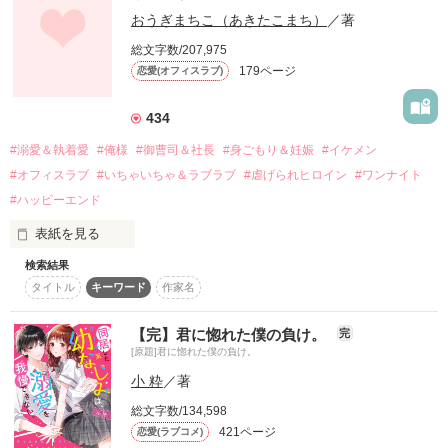
異常にモテ過ぎること!!

「杏樹……俺と付き合え」

おうぎまちこ（あきたこまち）
／著
闇色のシンデレラは王子様と結ばれることなく

総文字数/207,975
さらに大人っぽくて

――クールで仏頂面で女嫌いな

かっこよくなった

179ページ
恋愛(オフィスラブ)
生徒会長……!?

絶望に落ちました。

陸の周りには

女の子が絶えない！

作品を読む
434
START――2010/05/21――

それでも

#溺愛＆執着愛
#俺様
#御曹司＆社長
#身ごもり＆妊娠
#イケメン
END――2010/09/08――

バイトやって

意地悪なまま母にいじめられ

#オフィスラブ
#いちゃいちゃ＆ラブラブ
#虐げられヒロイン
#ワンナイト
陸とたま〜にデートして

本当にありがとうございます!!

#ハッピーエンド
穏やかで充実した大学生活を

卑怯な姉妹に何もかもを奪い尽くされ

送っていたのに

表紙を見る
こちらは修正前のモノです。

助けてくれるはずの王子たちには乱暴をされる日々。

検索結果
　おかしな噂を流されて前の職場でうまくいかなかった梅田美
「陸、この女性達はだぁれ？」

タイトル
キーワード
作家名
桜は、海外で傷心旅行をしていたところ、日本人美青年と出会
「…中学の時に遊んだ女…」

大変読みにくく、

い、酒の勢いもあり一夜限りの関係となる。

「えっ……？」

文庫版の方が読みやすいかと思われます。

　帰国後、美桜は新しい職場でワンナイトした美青年と再会。
【完】君に惚れた僕の負け。
完
「……ごめん……」

絶望の淵を歩く彼女を救い出したのは───

なんと彼の正体は、とある財閥御曹司にも関わらず、一族を離
[原題]君に惚れた僕の負け。
文庫への編集時に、

れて起業した新進気鋭の実業家、社内でも冷徹だと評判な社長
またまた女性絡みの

設定を大幅に変更しています。

小 粋
／著
――御影恭司その人だったのだ――！

事件が発生!?

文庫でしか読めないシーンもあります！

　なぜか恭司から飼い猫の世話係を命じられた美桜は、猫の世
総文字数/134,598
話を口実にしばしば呼び出された上、二人はいわゆる身体だけ
「ケケケッ…

421ページ
恋愛(ラブコメ)