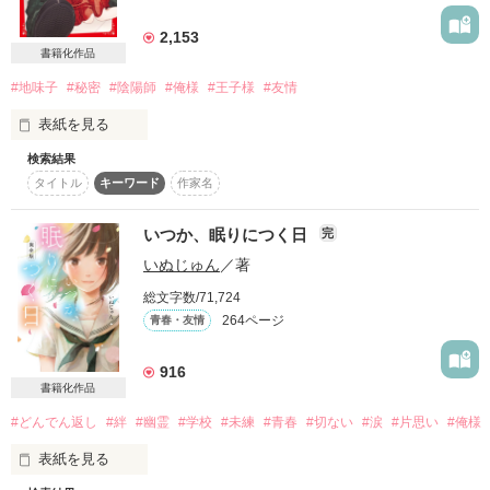
詳しく検索
2,153
書籍化作品
検索対象
#地味子
#秘密
#陰陽師
#俺様
#王子様
#友情
タイトル
キーワード
作家名
表紙コメント
表紙を見る
あらすじ
検索結果
あたし、神崎 杏樹。

タイトル
キーワード
作家名
高校１年生。

ジャンル
膝下のスカート

いつか、眠りにつく日
完
感想
分厚いメガネ

いぬじゅん
／著
長〜いみつ編み

ステータス
全て
完結
更新中
総文字数/71,724
家庭の事情により

264ページ
青春・友情
冴えナイ地味子やってます。

作品の長さ
長編
中編
短編
916
何故なら…あたしの家は

書籍化作品
代々続く“陰陽師”の家系で

作品の長さについて
#どんでん返し
#絆
#幽霊
#学校
#未練
#青春
#切ない
#涙
#片思い
#俺様
あたしも……

コンテスト
表紙を見る
“妖怪退治屋の陰陽師だから”!!

超短編で謎をしかけろ！100文字ミステリーコンテスト