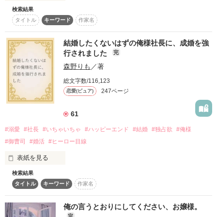
(クロオカ テツヤ)

「おいブス、コーヒー淹れろ。お前のまっずいコーヒーじゃな
ありがとうございます！

「そういうの、誰にでもしてるんでしょ？」

検索結果
いと頭が冴えない。」

タイトル
キーワード
作家名
「俺は騙されませんから……」

平凡な生活を送っていた杏は

次男で大人気アイドル、BLAZE(ブレイズ)センターで国宝級イ
⋆⸜ᵀᴴᴬᴺᴷ ᵞᴼᵁ⸝⋆

結婚したくないはずの俺様社長に、成婚を強
ケメンの西園寺玲央【さいおんじれお】(22歳)は世間では王子
＊ゆきな＊さま

冗談だと思ってたその言葉は、

ある日突然

様キャラで有名だが、六花に対してだけは俺様でドSのS彼なら
行されました
yüä♥さま

完
ぬS兄。

ロッキーロードさま

好きなのはあなただけなのに、

森野りも
／著
学園の黒王子に捕まっちゃってーー！？

桜野夢花さま

加納 夢雨さま

総文字数/116,123
信じてもらえない、かな……？

♡🖤♡

#天音#さま

247ページ
恋愛(ピュア)
ずっと昔から本気だった(らしい)。

菜のさま

「嫌だって泣き喚いても

61
そして六花の幼馴染の執事、真壁優斗【まかべゆうと】は六花
素敵なレビューを

「和泉なんかやめて、俺にしなよ」

逃がしてなんてあげないから」

に密かな恋心を抱いている。

ありがとうございました！

#溺愛
#社長
#いちゃいちゃ
#ハッピーエンド
#結婚
#独占欲
#俺様
だからってそんな酔わすような甘い声で

#御曹司
#婚活
#ヒーロー目線
(俺は理性を総動員して耐えてるってのに…)

囁かないでよ。

他の男に目もくれないほど

優しい先輩との三角関係……？

表紙を見る
作品を読む
俺色に染めてやる。

♡🖤♡＊♡🖤♡＊♡🖤♡

主人公の恋の行方は——

検索結果
「婚活相手は君にする」

タイトル
キーワード
作家名
「俺の嫁にしかなれないようにしてやるよ」

彼のひとことから、ふたりの特別な関係は始まった。

そんな六花はある日、政略結婚のために道明寺グループの3つ
愛されすぎて困っちゃう！？

俺の言うとおりにしてください、お嬢様。
子、翼【つばさ】、蓮【れん】、碧【あおい】(17歳)の誰かを
クール硬派年下♂ × セクシー純粋先輩♀

持田 透子（もちだ とうこ）

完