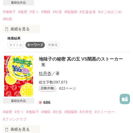
END―2010/05/19―

書籍化作品
通称、” 終わりの街 " 

2024.01.24　公開

#地味子
#秘密
#甘々
#俺様
#社長
#陰陽師
#生徒会長
#かごめかごめ
641ページより“おまけ”を

追加してます☆

#転校
・

★2024.2.25　  文庫本発売★

・

表紙を見る
・

2011/05/25

検索結果
※書籍版は大幅に加筆・修正をしています。

あたし、神崎杏樹。

文庫⑤発売！

　ふたりの添い寝の様子や

タイトル
キーワード
作家名
高校３年生。

「余所者か」

身の回りに起こる出来事を変更し

2011/06/25

一見…一般家庭に見えるけど

⑥文庫化決定しました！

地味子の秘密 其の五 VS闇黒のストーカー
――…排他的なこの場所で、

さらにドキドキしていただけるような

あたしん家には秘密がある

本当に応援ありがとうございます

完
内容となっています。

m(._.)m

「それが、それだけが。お前にとって重要なことだ」

牡丹杏
／著
ひとつは陰陽師の家系で

あたしも

総文字数/287,673
思惑が交差する…――

どちらもお楽しみいただけますと

妖怪退治の仕事をしてます！

こちらは修正前のモノです。

622ページ
恋愛(学園)
嬉しいです！

大変読みにくく、

もうひとつは……

文庫版の方が読みやすいかと思われます。

書籍化作品
日本経済界を代表する

686
文庫にしかないシーンもございます。
「最近ソイツが消えた」

《神崎財閥の令嬢》であること！

#秘密
#甘々
#地味子
#俺様
#社長
#陰陽師
#大学生
#ストーカー
作品を読む
――…潜む狂気と、

久々に穏やかな日々を

#ファンクラブ
作品を読む
送っていたのに……

「死ねてよかったよねぇ」

表紙を見る