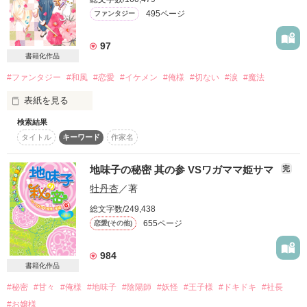
DV彼氏から逃げた先。

‡イジワル王子(変態悪魔!!)‡

追加エピソードが増えたり、

495ページ
ファンタジー
堕ちた街の名は糸冬（シトウ）町。

滝本  陸

ラストが大きく変わったりしてます。

書籍版もよろしくお願いします。

97
書籍化作品
通称、” 終わりの街 " 

途中から甘々入ります

こちらは加筆修正前のものとなります。

（＊第五章＊辺りから）

#ファンタジー
#和風
#恋愛
#イケメン
#俺様
#切ない
#涙
#魔法
皆様、本当にありがとうございます！

・

表紙を見る
Start―2009/07/18―

・

Endー2009/12/21−

2014年3月25日 単行本発売

検索結果
・

続編・地味子の秘密②

タイトル
キーワード
作家名
誰も知る事のなかった秘密

完結しました☆

2016年4月28日 スターツ出版文庫 発売

『神の血族』

                            (縦書き&全編改編)  

「余所者か」

こちらは修正前のもので、大変読みにくいままです。文庫版が
地味子の秘密 其の参 VSワガママ姫サマ
完
って何!?

整理され、読みやすいと思われます…。

2019年6月25日　単行本を文庫化　新装発売

牡丹杏
／著
――…排他的なこの場所で、

アタシが、その血族の一員!?

2010/10/25①

2019年6月28日　「いつか、眠りにつく日2」

総文字数/249,438
「僕とお前。どっちが死んでも、詰む」

2010/11/25②

655ページ
恋愛(その他)
しかもここって、鬼とか異形のモノとか、普通に襲いかかって
文庫が発売されました！

思惑が交差する…――

くるみたいですけど・・・

本当にありがとうございます!!

984
作品を読む
書籍化作品
つまりアタシって今

2017/12/25

危険地帯のド真ん中ストライク!?

新装版 地味子の秘密 VS黒羽の大妖怪

#秘密
#甘々
#俺様
#地味子
#陰陽師
#妖怪
#王子様
#ドキドキ
#社長
「ねえ、過去のアタシ。力を貸して」

天然地味子×イジワル王子

#お嬢様