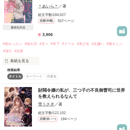
＊あいら＊
／著
俺様で。

総文字数/184,027
507ページ
恋愛(学園)
でもあいつはあたしのことをからかってるだけ。

朱里くんに振り回される毎日だけど

書籍化作品
3,906
✧

#焦れったい
#焦れ甘
#甘々
#年下
#クール
#美少女
#女嫌い
#胸キュン
:

あたしが一方的に好きなだけの、片想い。

#強引
#先輩
・

表紙を見る
検索結果
「俺は恋々を優先したいって思ってるから」

タイトル
キーワード
作家名
ほんとはすごく優しいの……。

白い肌に、ぷっくりとした唇

財閥令嬢の私が、三つ子の不良御曹司に世界
を教えられるなんて
圧倒的な美貌を持つ魅惑のマドンナは——

雪うさぎ
／著
……のはずだったのに。

✩┈┈┈┈┈┈┈┈┈┈┈┈✩

総文字数/122,102
184ページ
恋愛(逆ハー)
純情で一途な、恋愛初心者？

……あのねぇ。
