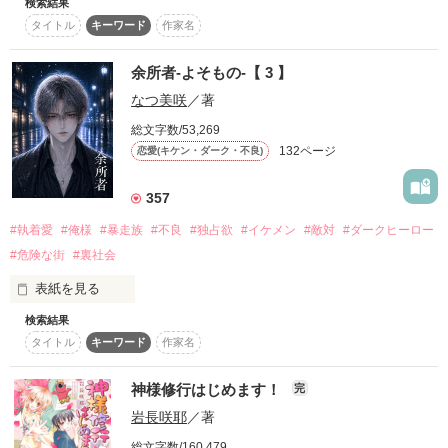
検索結果
■□■□■□■□■□■□■□■□

復刻！夏の野いちごビギナーズ応援コンテスト～中・長編チ
タイトル
キーワード
作家名
ャレンジ！～
このことは誰にも秘密……。

６作目です

500文字の不気味なテスト、募集中。
余所者-よそもの-【 3 】
今回は、久々に

なつ美咲
／著
200文字でゾッ！こわい短編コンテスト
なのに…

「青春ジャンル」です

学園の王子様にバレちゃった！

総文字数/53,269
この2人が最強‼ベストバディ短編コンテスト
感想ノートや

132ページ
恋愛(キケン・ダーク・不良)
スターツ出版小説投稿サイト合同企画「1話からの長編大
「なぁ……バラしていい？」

賞」野いちご！会場
レビューいただけると

「ぜ、絶対ダメっ!!」

357
励みになります！

その他の条件
動画あり
コミックあり
#執着愛
#俺様
#暴走族
#不良
#独占欲
#イケメン
#敵対
#ダークヒーロー
王子の仮面をかぶった悪魔に、

#危険な街
#裏社会
■□■□■□■□■□■□■□■□

秘密を握られ……

表紙を見る
甘〜く脅されるハメに!?

『第８回ケータイ小説大賞』

検索結果
大賞&進研ゼミ中学講座賞を授賞しました

タイトル
キーワード
作家名
「俺に逆らっていいのか？」

これは、夢なのか、、、

「こ、この悪魔がぁっ!!」

「お前も、俺も。生きるのが下手だね」

神様修行はじめます！
応援してくださった皆様のおかげです！

完
‡天然地味子‡

岩長咲耶
／著
神崎  杏樹

書籍版発売させていただきました。

×

総文字数/160,479