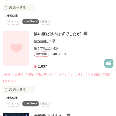
発売していただきました！

――…潜む狂気と、

アタシを守ってくれるアイツは

応援ありがとうございます。

表紙を見る
『神』と呼ばれる不思議な力の持ち主

「標的は露天街の外れ。AnBarを……潰せ」

純和風な超イケメン

検索結果
あたし、神崎杏樹。

タイトル
キーワード
作家名
高校２年生。

絡みつく愛情…――

彼はいつも冷たい態度なのに

作品を読む
見つめる瞳はとても優しくて・・・

あたしには、

添い寝だけのはずでしたが
完
誰にも言えない秘密がある。

・

acomaru
／著
・

アタシとアイツの間に繋がる絆の糸。

それは

総文字数/114,634
・

でも糸の裏にうごめく隠された真実が

248ページ
恋愛(学園)
ふたりの未来に容赦なく立ちはだかる

内緒で学園の王子様と

付き合っていることと…

どうすれば私は正しく生きられますか？

1,637
ねぇ、どんなに苦しくて

家が妖怪退治屋の

どんなに泣いたって、それでも

#俺様
#御曹司
#溺愛
#添い寝
#甘々
#イケメン
#推し
#主従関係
#恋愛
《陰陽師》であること！

#胸キュン
「俺はもう、この街ごとお前を手に入れる」

新学期を迎え

『たとえ何が起こっても

表紙を見る
高２になった杏樹と陸。

アタシは絶対あなたを・・・！』

検索結果
庶民の私が、超セレブ校に転入！

事件が解決し

ここは疼痛愛の交差点。

タイトル
キーワード
作家名
また甘々な学園生活が送れると

第８回日本ケータイ小説大賞

しかも高級車の送迎付き？

思っていたが……？

秩序なきこの場所で敢えて答えを求めるとするならば。

パープルレーベル賞受賞。

余所者-よそもの-
完