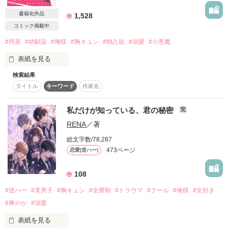
杏樹は、一生お前の元へは

帰らないよ？

書籍化作品
「俺と生きる覚悟はあるか？」

1,528
帰る時は、永遠に眠った後だ」

コミック掲載中
作品を読む
作品を読む
「やだっ！陸、助けてっ……

#同居
#幼馴染
#俺様
#胸キュン
#独占欲
#溺愛
#小悪魔
いやあぁぁぁああ!!」

表紙を見る
「杏っ……！」

検索結果
✩┈┈┈┈┈┈┈┈┈┈┈┈✩

闇の世界を統べる、美しく冷酷な皇帝でした。

タイトル
キーワード
作家名
‡天然地味子‡

俺様・意地悪・小悪魔男子

神崎杏樹

私だけが知っている、君の秘密
完
四ノ宮　朱里

×

RENA
／著
(しのみや　しゅり)

‡イジワル王子(社長)‡

高1

滝本陸

総文字数/78,287
473ページ
恋愛(逆ハー)
×

START〜2010,09/09-

108
鈍感・天然小悪魔女子

END〜2011,10/16

棚池　恋々

※この小説は2014.8.31～2015.8.7にかけて別サイトで執筆し
#逆ハー
#美男子
#胸キュン
#全寮制
#トラウマ
#クール
#俺様
#女好き
(たないけ　ここ)

PV数16000000突破！

ていたものです。

#爽やか
#溺愛
高2

こちらに改訂版として書くことにしました。

長い間ご愛読していただき

あたたかく見守っていただけたらと思います。
表紙を見る
ありがとうございました。
