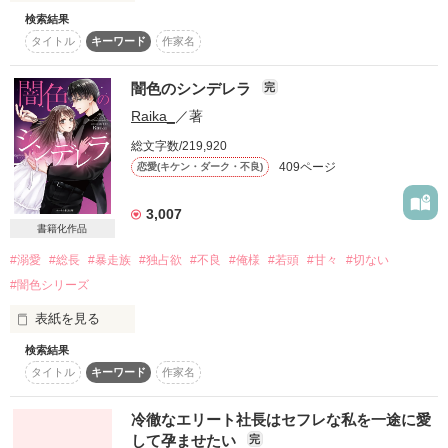
ある事件のせいで―――

検索結果
絡みつく愛情…――

地味子シリーズ

タイトル
キーワード
作家名
野いちごサイト上での

「陸――…」

＊ラスト作品＊

完結しました！

「ん。どうした？」

闇色のシンデレラ
完
どうすれば私は正しく生きられますか？

Raika_
／著
11/25・12/25文庫発売！

「あたし――…転校する」

総文字数/219,920
・

あたし、神崎杏樹。

「………は？」

409ページ
恋愛(キケン・ダーク・不良)
・

大学１年生。

・

高３になっても、２人には…

3,007
妖怪退治屋の陰陽師であり

次々と事件が起こる？

書籍化作品
＋

経済界で確かな地位を持つ

#溺愛
#総長
#暴走族
#独占欲
#不良
#俺様
#若頭
#甘々
#切ない
「手っ取り早ぇ方法、教えてやろうか」

神崎財閥のひとり娘

‡最強天然非凡少女‡

#闇色シリーズ
神崎杏樹

大学生になりました！

×

表紙を見る
しかし、ひとつ問題が。

‡最強俺様我が儘変態社長‡

ここは疼痛愛の交差点。

検索結果
滝本陸

おとぎ話のシンデレラは王子様と結ばれ

「陸様！」

タイトル
キーワード
作家名
秩序なきこの場所で敢えて答えを求めるとするならば。

「陸くぅ〜ん」

幸せになりました。

今度の２人の恋を

冷徹なエリート社長はセフレな私を一途に愛
あの閻魔大王が

邪魔(?)するものは――

シトウを統べる者を、心得よ。

して孕ませたい
完
大学内外で
