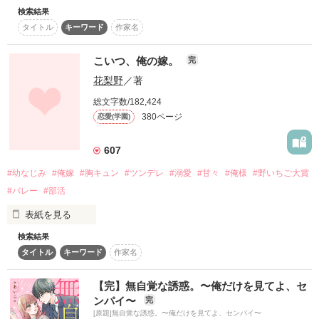
✩┈┈┈┈┈┈┈┈┈┈┈┈✩

また会う日まで＊

検索結果
※表紙はAIのイメージ画像です
タイトル
キーワード
作家名
作品を読む
こちらは修正前のモノです。

こいつ、俺の嫁。
1年間同居することになった相手

完
大変読みにくいままです。

作品を読む
朱里くんは、ただの幼馴染。

花梨野
／著
文庫版の方が読みやすいと思われます。

……なのに。

総文字数/182,424
文庫にしかないシーンもございます。

380ページ
恋愛(学園)
☆緊急ニュース！☆

607
「これから一緒に住むのに

そんなに赤くなっちゃって大丈夫？」

野いちご掲載なしで、新作文庫発売中！

#幼なじみ
#俺嫁
#胸キュン
#ツンデレ
#溺愛
#甘々
#俺様
#野いちご大賞
『地味子の秘密　VSかぐや姫』⑪⑫

#バレー
#部活
意地悪で

皆様の応援のおかげで

続編を書きおろしました！

表紙を見る
サイトには一切掲載しません。

「俺と一緒じゃ……嫌？」

検索結果
「こいつ、俺の嫁」

タイトル
キーワード
作家名
小悪魔で

【完】無自覚な誘惑。〜俺だけを見てよ、セ
作品を読む
ンパイ〜
完
「『行かないで』って可愛く頼めば、

好きな人にそう言われて、嬉しくないはずがない。

[原題]無自覚な誘惑。〜俺だけを見てよ、センパイ〜
考えてやるよ？」
