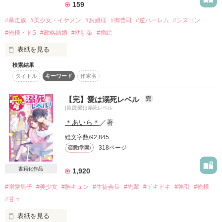
「振り回される」とか言ってるけど

159
「お前を嫁にすんの、本気だけど？」

俺からしたら

#暴走族
#美少女・イケメン
#お嬢様
#御曹司
#逆ハーレム
#シスコン
どっちが振り回してんだよって話。

「先輩みたいな軽そうな女、俺嫌いなんですよ」

#俺様・ドS
#政略結婚
#幼馴染
#挿絵
表紙を見る
✩┈┈┈┈┈┈┈┈┈┈┈┈✩

《 花染 静香 》

検索結果
西園寺六花【さいおんじりっか】(15歳)は、世間知らずだが好
shizuka hanazome

タイトル
キーワード
作家名
奇心旺盛の西園寺財閥のお嬢様。学園1の美少女とのウワサ。

…………はぁ！？

翻弄ラブストーリー

魅惑の容姿をもつ校内一の美女。

六花には2人のくせ強兄がいる。

見た目のせいで悪い噂が絶えないが

【完】愛は溺死レベル
完
本当は純粋一途でずっと和泉に片想いしている。

[原題]愛は溺死レベル
♡🖤♡

＊あいら＊
／著
×

ツンデレタイガー

「うーん？恐ろしいことをしてくれたのは六花だよ？俺と1ヶ
可愛い表紙は

総文字数/92,845
大河 澪

月以上も会わないなんて。」

小花衣結馨様より( ⁎ᵕᴗᵕ⁎ )

《 和泉 悠 》

(タイガ ミオ)

318ページ
恋愛(学園)
yu izumi

長男で次期後継者の西園寺紫苑【さいおんじしおん】(25歳)は
書籍化作品
1,920
重度のシスコン。

2020.2.20→2020.3.20

サッカー部のエースで学年１のモテ男。

×

静香の後輩。極度の女嫌いで

#溺愛男子
#美少女
#胸キュン
#生徒会長
#先輩
#ドキドキ
#強引
#俺様
派手な噂が多い静香を嫌っている。

#甘々
♡🖤♡

2020.03.01

脱力系俺様男子

ランクイン

黒岡 鉄也

表紙を見る
読んでくださって
