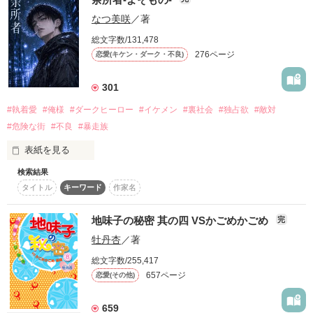
書籍化いたしました。

おまけに豪華な家に住めて

幸せに暮らしたい２人に

なつ美咲
／著
皆様のお陰です。

おいしい食事付きの好条件。

次々と難題が降り懸かる??

シトウを統べる者を、心得よ。

本当にありがとうございます!
総文字数/131,478
‡天然地味子‡

276ページ
恋愛(キケン・ダーク・不良)
神崎杏樹

だけど喜んでばかりもいられない。

×

作品を読む
301
‡イジワル王子‡

それともれなくセットで付いてくる

滝本陸

#執着愛
#俺様
#ダークヒーロー
#イケメン
#裏社会
#独占欲
#敵対
ある役目がある。

作品を読む
#危険な街
#不良
#暴走族
「杏ちゃん、チューは？」

表紙を見る
それは……。

「えっ!?ネズミいるのっ!?

検索結果
イヤッ……!!」

タイトル
キーワード
作家名
お屋敷に住む御曹司で俺様

ワガママ、傍若無人な学園の問題児。

「……そっちじゃねーよ」

「後悔するか？あの日、俺に拾われたこと」

地味子の秘密 其の四 VSかごめかごめ
完
水島　葵と

牡丹杏
／著
毎日同じベッドで眠ること!?

たくさんの温かい

総文字数/255,417
感想とレビューを

DV彼氏から逃げた先。

657ページ
恋愛(その他)
ありがとうございます！

堕ちた街の名は糸冬（シトウ）町。

嘘でしょ？

START―2010/02/24―

659