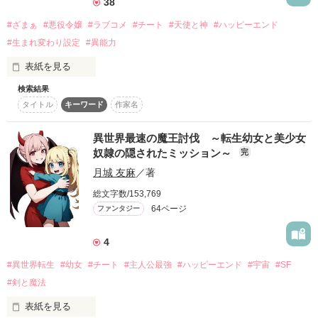
38
#ざまぁ
#悪役令嬢
#ラブコメ
#チート
#天使と神
#ハッピーエンド
「生きているとバレたら厄介な事態になる。あなたはここで死
んだことにするんです。俺と取り引きをするなら、一生守り抜
#生まれ変わり設定
#異能力
くと誓います」

表紙を見る
「嘘も建前もいらない。俺はあなたが欲しい」

検索結果
申し訳ありません、お母様。私、こんな家門の当主は御免です
タイトル
キーワード
作家名
＊＊

異世界最速の魔王討伐 ～転生幼女と美少女
作品を読む
一騎当千の実力を持つ謎多き騎士

奴隷の隠されたミッション～
完
ハーランツ＝レオポルト

月城 友麻
／著
×

男装騎士となり身分を偽る聖女

総文字数/153,769
ミティア＝アルメーヌ

64ページ
ファンタジー
4
＊素性がバレたらお互い極刑！？

下っ端二等兵からチートスキルで成り上がる

#異世界転生
#幼女
#チート
#主人公最強
#ハッピーエンド
#宇宙
#SF
下剋上異世界ラブファンタジー＊

#剣と魔法
表紙を見る
START＊2021.8.29
