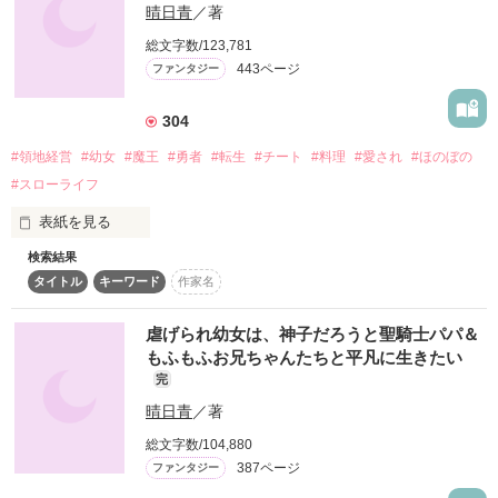
晴日青
／著
アリシアはアリスベン王国という国でひっそりと薬師として生
作品を読む
きる１８歳。

総文字数/123,781
ある日、数十年ぶりに聖女を決める『聖女光臨の儀』が行われ
443ページ
ファンタジー
ることになり、なぜか聖女候補になってしまったアリシア。

そこで偽物聖女候補として断罪され、絶体絶命の大ピンチ！　

気付けば、なぜか推定６歳児になっていた。

304
#領地経営
#幼女
#魔王
#勇者
#転生
#チート
#料理
#愛され
#ほのぼの
（私は偽物だし、好きにしていいんだよね…？）

#スローライフ
アリシアはアリエッタと名前を変えて、北部セローナ地区の聖
表紙を見る
騎士団長──イラリオに保護されることに。

ちびっこ薬師として活躍し始めたアリエッタは精霊達や聖獣と
検索結果
ゲームの中の世界に転生してしまった――。

もお友達になり、次々とチートが開花。

タイトル
キーワード
作家名
現実世界を生きていた頃にやり込んでいたゲーム、

一方その頃、王都では大問題が。

『イクリプス・サーガ』。通称イクサガ。

虐げられ幼女は、神子だろうと聖騎士パパ＆
えっ、新しい聖女様の力が弱い？

もふもふお兄ちゃんたちと平凡に生きたい
王道RPGゲームに転生したエステルは、

私は偽物でただのちびっこ薬師なので、もう知りません！

完
魔王の復活を阻止せねば故郷が滅び、

精霊やもふもふな聖獣達と、聖騎士団をお助けします！

晴日青
／著
幼馴染たちに悲劇が訪れ、

そして『聖女エステル』が

幼女薬師と精霊、もふもふな聖獣達が織りなす、ほのぼのファ
総文字数/104,880
バッドエンドを迎えることを知っていた。

ンタジー。

387ページ
ファンタジー
「封印が解けても私を殺さないでね、魔王様」
