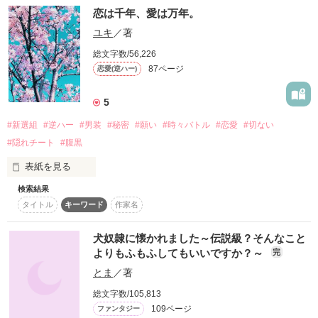
恋は千年、愛は万年。
ゲームが進むと、義父・アルベルトの手で殺されてしまう！？

『え？…側室？いたの…？』

ユキ
／著
そんなの嫌……！

『そんな話聞いていない…！』

総文字数/56,226
死亡エンド回避のため、リリーはパパが自慢できる良い子にな
87ページ
恋愛(逆ハー)
るべく奮闘します――！

なんと愛しの竜王様には側室

つまり、自分以外に奥様がいたのでした…

5
奥様計三人です

＊＊＊

#新選組
#逆ハー
#男装
#秘密
#願い
#時々バトル
#恋愛
#切ない
#隠れチート
#腹黒
歳上の側室とその侍女や

死亡エンドのはずか、愛されまくって死亡フラグを回避！？

王の側近に嫌味を言われたり

表紙を見る
不遇な境遇に生まれたはずのリリーがパパと聖獣のみんなに愛
ましてや愛しい殿方が

検索結果
されて、

同じ屋根の下で側室と夜を共にする

タイトル
キーワード
作家名
もふもふチートでゆるゆる事件を解決して、

またまたみんなに愛されて。

そんな生活に耐えられず

犬奴隷に懐かれました～伝説級？そんなこと
羅沙はとうとう…

僕の願いは、唯一つ。

といった具合に、このお話は全編を通してとびきり甘々で美味
よりもふもふしてもいいですか？～
完
しい仕様になっております♪

とま
／著
『この婚約…なかったことにして欲しいのです！』

大切な皆と同じ“人間”になること。

総文字数/105,813
109ページ
ファンタジー