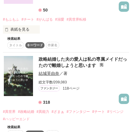
一方的に婚約解消を申し出て

作品を読む
だから、

竜族の王宮から馬一匹盗んで

50
ヘタレに逃げ出すのでありました…

何百年、何千年の時を与えられようと、

#もふもふ
#チート
#がんばる
#溺愛
#異世界転移
そして実家に帰るまでの道程

誰を亡くし、誰に置いていかれようとも。

表紙を見る
自ら過酷な野営生活を強いることになり

あほです

検索結果
『犬の獣人がいる世界。助けたイケメン犬奴隷に懐かれまし
僕は、生きるって決めたんだ。

タイトル
キーワード
作家名
た』

…と、そこへ

突然妹とともに異世界に来てしまった。

同じ歳の幼なじみである

政略結婚した夫の愛人は私の専属メイドだっ
けれど、妹とは離れ離れになってしまい。

天帝の弟、豹牙（ひょうが）が登場！

たので離婚しようと思います
完
結城芙由奈
／著
私に備わった能力は「鑑定魔法」だけ。

ー…いつの日か生まれ変わって、またアナタ達に巡り会うため
『…暇なら、俺とキャンプの旅に行くぞ！』

総文字数/209,083
に。

だけれど、その鑑定魔法がどうもおかしい。

118ページ
ファンタジー
鑑定魔法を使うと【続きはＷＥＢで】と表示されて、

きゃんぷ？

ネット検索みたいに情報を探さないとけません。

318
不便だけれど、実は鑑定魔法以上の情報が手に入って便利で
人間界の言葉らしいですが

#異世界
#政略結婚
#異能力
#ざまぁ
#ファンタジー
#チート
#リベンジ
す。

何ですか？それは…

その力を使って、なんとか一人で異世界で生きていく。

#ハッピーエンド
え？野営はもうご勘弁！

♯“一期一会 1・2”と“更生係の憂鬱生活”の方も良ければお読み下
さい(*^^*)

検索結果
一緒に異世界に飛ばされたはずの妹を探して旅をしている途
そこから
