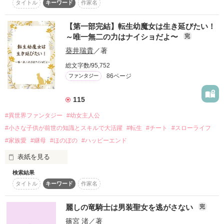
タイトル
キーワード
作家名
中、

豹牙が不正（チート）に持ち込んだ

♯歴史は沿っていくつもりですが、時々食い違いがあるかもし
ひょんなことから破棄奴隷を助けます。

人間界にある人間の作り出した

れませんので、ご了承の上お読み下さい。

【第一部完結】転生幼魔女は生き延びたい！
キャンプ道具を駆使して

助けた奴隷は犬の獣人。耳と尻尾と髪の色が、昔飼っていた愛
～唯一無二の力はナイショだよ〜
完
2人の壮大（滑稽？）な旅が始まる！

犬にそっくり！

葵井瑞貴
／著
劣等感満載ヘタレな令嬢の

奴隷制度なんてとんでもないけれど、

成長再起物語

総文字数/95,752
ついつい愛犬を思い出してしまいそばに置くことにしました。

86ページ
ファンタジー
作品を読む
♦︎♦︎♦︎

115
神族の王様の妹ですが、曰く付き

人間界に興味津々

#異世界ファンタジー
#幼女主人公
だいぶヘタレで少々あほな令嬢

作品を読む
#小さな子供が前世の知識とスキルで大活躍
#転生
#チート
#スローライフ
羅沙

#家族愛
#継母
#ほのぼの
#ハッピーエンド
×

天帝の弟という高貴な身分のくせに

表紙を見る
放浪癖アリ自由奔放、人間界が大好き

テキトーフザけた男

検索結果
この幼女ただ者じゃない…！

天王・豹牙

タイトル
キーワード
作家名
愛されお嬢様が前世スキルで大活躍！

×

白いもふもふポメラニアン　ぽめ

꙳✧˖°⌖꙳✧˖　　꙳✧˖°⌖꙳✧˖　　꙳✧˖°⌖꙳✧˖

麗しの竜騎士は男装聖女を逃がさない
完
篠宮 渚
／著
三歳の公爵令嬢セレスティアは、
