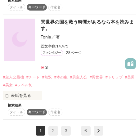
検索結果
タイトル
キーワード
作家名
作品を読む
異世界の国を救う時間があるなら本を読みま
す。
　閉鎖的で常識が少しだけ狂った男子校に、ある一人の転校生
Tonie
／著
がやってくる。

総文字数/14,475
28ページ
ファンタジー
　「えーっと、とりあえず宜しくお願いしまーす」

3
#主人公最強
#チート
#無双
#本の虫
#男主人公
#異世界
#トリップ
#美男
　王子様のような外見をしながらも、意外と気さくな彼に次々
#美女
#レベル制
と牽かれていくが＿＿＿＿

表紙を見る
検索結果
「生きがいは本を読むこと」と心の中で豪語する

タイトル
キーワード
作家名
高校三年生の由良 星々(ゆら ほしぼし)は、

諸事情によりクラスメイトたちから敬遠されていた。

　転校生にはある秘密があった。

1
2
3
6
ある日、五時限目を受けていた星々は

…
クラスメイトや教師とともに『異世界召喚』されてしまう。

　実は女で、逆転移をした最強女神の上に異世界から逃げた身