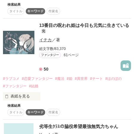
END＊2021.11.21

検索結果
　異世界転生を果たした男子高校生の主人公。しかし、身体は
タイトル
キーワード
作家名
幼女で、与えられたスキルは『即死』。意味も分からず『魔王
野いちご・ベリーズカフェ 

Death！』と叫んでみたら……。

ファンタジーランキング入り＊2021.11.22

13番目の呪われ姫は今日も元気に生きている
　襲いかかってくる魔王軍に奴隷の美少女悪魔。その裏で画策
完
する可愛い大天使。そのドタバタ劇の裏で主人公には『若返
イチカ
／著
り』の呪いが進行していく。

総文字数/83,370
　受精卵にまで若返る前に主人公は呪いを解くことができるの
61ページ
ファンタジー
作品を読む
か！？

　健気で天然な美少女悪魔と最強幼女は未来をつかむために奔
50
走する。そして見えてきたとんでもない異世界の真実とは？

#ラブコメ
#恋愛ファンタジー
#魔法
#姫
#異世界
#チート
#ほのぼの
　面白さてんこ盛りの冒険物語です。ぜひ、お楽しみください
#ファンタジー
#結婚
(´▽｀*)
表紙を見る
検索結果
「結婚しないために婚約したのに、契約相手に懐かれた件につ
作品を読む
タイトル
キーワード
作家名
いて。〜契約満了後は速やかに婚約破棄願います〜」

完結済みのこちらの作品、姉妹作！

劣等生ｸﾗｽの脇役希望最強無気力ちゃん