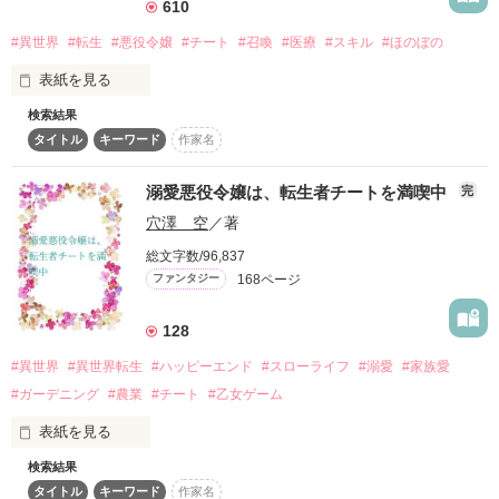
スをされてしまい、一気に莉子は竜人女性の目の敵にされてし
610
復刻！夏の野いちごビギナーズ応援コンテスト～中・長編チ
まう。

#異世界
#転生
#悪役令嬢
#チート
#召喚
#医療
#スキル
#ほのぼの
ャレンジ！～
それでもひっそりと真面目に生きていこうと気を取り直すが、
500文字の不気味なテスト、募集中。
表紙を見る
今度は竜王の子供を産む「運命の花嫁」に選ばれていた。

200文字でゾッ！こわい短編コンテスト
検索結果
私、毎日多忙な病棟ナースです。

その「運命の花嫁」とはお腹に「竜王の子供の魂が宿る」とい
タイトル
キーワード
作家名
スターツ出版小説投稿サイト合同企画「1話からの長編大
うもので、なんと朝起きたらお腹から勝手に子供が話しかけて
唯一の楽しみは乙女ゲーム。

賞」野いちご！会場
きた！

溺愛悪役令嬢は、転生者チートを満喫中
完
推しがいれば生きていけると思っていたのに、

その他の条件
動画あり
コミックあり
『ママ！　早く僕を産んでよ！』

穴澤 空
／著
車に轢かれてあっさり死にました。

「私に竜王様のお妃様は無理だよ！」

総文字数/96,837
168ページ
お腹に入ってしまった子供の魂は私をせっつくけど、「運命の
ファンタジー
転生して目覚めたら……

花嫁」だとバレないように必死に隠さなきゃ命がない！

まさかの悪役令嬢になっていました。

128
それでも少しずつ「お腹にいる未来の息子」にほだされ、竜王
とも心を通わせていくのだが、次々と嫌がらせや命の危険が襲
#異世界
#異世界転生
#ハッピーエンド
#スローライフ
#溺愛
#家族愛
神様からもらったスキルは

ってきて――！

#ガーデニング
#農業
#チート
#乙女ゲーム
『医療機器・医薬品召喚』と『透視』。

これはちょっと不遇な育ちの平凡ヒロインが、知らなかった能
表紙を見る
力を開花させ竜王様に溺愛されるお話。

検索結果
設定はゆるゆるです。他サイトでも重複投稿しています。

「おめでとうございます！　乙女ゲーム『ローズガーデンの聖
「こっちでもナースになれと……？」

タイトル
キーワード
作家名
女』の悪役令嬢に生まれ変わりました」
