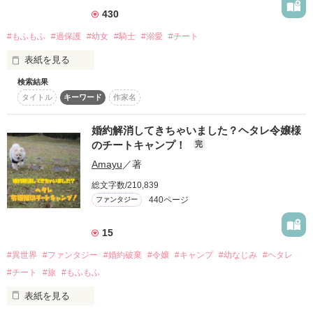
430
★レビューありがとうございます★

エステルは物語のプロローグを進めないため、

#もふもふ
#過保護
#幼女
#騎士
#溺愛
#チート
封印された魔王を確認していたが……。

美江さん、零薇さん、ぴぃsanさん
表紙を見る
「お前だけは殺さない。だから私を頼れ」

検索結果
「怖い思いはさせねェって言っただろ。これからはずっと一緒
作品を読む
世界の敵となるはずの魔王ゼファーラントは

タイトル
キーワード
作家名
にいてやる」

なぜかエステルに（言動はともかく）好意的で……？

『神子』と呼ばれるほど天才的に魔石を扱う双子の妹とは違
婚約解消してきちゃいました？ヘタレ令嬢様
「助けに来てくれてありがとう」

い、役立たずの出来損ないと実の家族から虐げられるアルトリ
のチートキャンプ！
「呼ばれたから来てやっただけだ」

完
シア。

Amayu
／著
人間嫌いの魔王と、その仇敵として転生した少女。

ついには殺されそうになった彼女を助けたのは、狼の姿をした
奇妙なふたりの関係は、

総文字数/210,839
『生きた石』のサフィだった。

なんだかとってもほのぼのしているようです。
440ページ
ファンタジー
さらには彼の弟、ルブまで一緒についてくることになり……。

「お前さえよければ、私の娘にならないか」

15
作品を読む
#異世界
#ファンタジー
#婚約破棄
#令嬢
#キャンプ
#幼なじみ
#ヘタレ
ふたりの助けによって出会った、辺境伯ゼノハルト。

聖騎士と呼ばれる彼の人生は、かわいそうな少女との出会いに
#チート
#旅
#もふもふ
よって変化する。

表紙を見る
やがてアルトリシアには特別な力があると判明し……。
