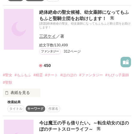
Roki@さん、山田の花子さん、レビューありがとうございまし
た！嬉しかったです！
　突然そんなことを『神さま』に告げられたイリス・エーグル
絶体絶命の聖女候補、幼女薬師になってもふ
病棟みたいに忙しすぎるのはもう嫌。

辺境伯令嬢。

もうすこしゆるゆる過ごしたい。

もふと聖騎士団をお助けします！
完
　けれど、そんな乙女ゲームしたことがない彼女は、悪役令嬢
[原題]絶体絶命の聖女、幼女薬師になってもふもふと騎士団をお助け
になんてなるつもりは勿論ない。

します！
作品を読む
三沢ケイ
／著
　前世の職業であるガーデナーの腕を使い、エーグル辺境伯領
を盛り上げよう！

総文字数/130,499
作品を読む
　そう決意した彼女は、神さまにあるチート能力を授けるよう
312ページ
ファンタジー
依頼する。

450
　これで悪役令嬢になんてならずに、領地を盛り立てて幸せに
暮らすんだ！

#聖女
#もふもふ
#精霊
#チート
#ほのぼの
#ファンタジー
#ちびっ子薬師
　婚約者にも家族にも溺愛され、幸せに過ごしていくイリス
#聖獣
は、何故だか国を揺るがす何かに巻き込まれ──？？？

表紙を見る
　最初から最後までハッピー溢れるチートなスローライフを目
指す少女の物語。

検索結果
※書籍化しました。応援してくださった皆さま、ありがとうご
タイトル
キーワード
作家名
ざいます！

※他サイトにも掲載中です

（ファンタジー5位ありがとうございます！）
今は魔王の手も借りたい。～転生幼女のほの
──偽物と断罪された私が、実は規格外の最強聖女⁉──

ぼのチートスローライフ～
完