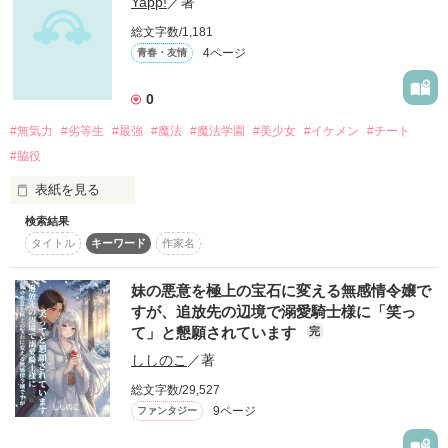
Yapp!
／著
表紙はノーライトコピーガール様からお借りしました！

総文字数/1,181
他、エブリスタ、小説家になろうで掲載。
4ページ
青春・友情
0
作品を読む
#無気力
#劣等生
#最強
#魔法
#魔法学園
#美少女
#イケメン
#チート
#脇役
表紙を見る
検索結果
脇役希望無気力ちゃんの非日常生活をどうぞ覗いていってくだ
タイトル
キーワード
作家名
さい。
妹の悪意を極上の宝石に変える無感情令嬢で
すが、追放先の辺境で溺愛騎士様に「笑っ
作品を読む
て」と懇願されています
完
ししのこ
／著
総文字数/29,527
9ページ
ファンタジー