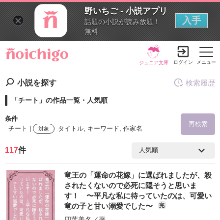
野いちご - 小説アプリ
入手
話題の小説が読み放題！
無料
ログイン
メニュー
ジュニア文庫
小説を探す
検索履歴
「チート」の作品一覧・人気順
条件
再検索
チート |
タイトル, キーワード, 作家名
対象
117
件
検索ワード
竜王の「運命の花嫁」に選ばれましたが、殺
を含む
されたくないので必死に隠そうと思いま
す！ 〜平凡な私に待っていたのは、可愛い
竜の子と甘い溺愛でした〜
完
を除く
四葉美名
／著