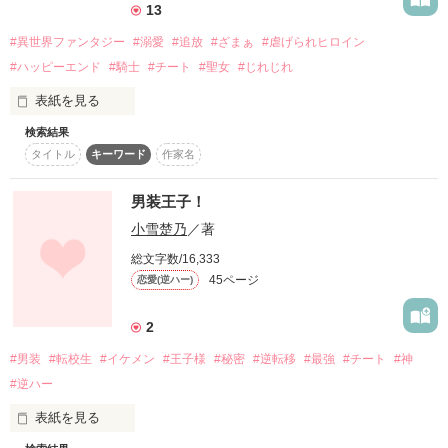
13
#異世界ファンタジー
#溺愛
#追放
#ざまぁ
#虐げられヒロイン
#ハッピーエンド
#騎士
#チート
#聖女
#じれじれ
表紙を見る
検索結果
「私の燃料は、あなたの憎しみ――」

タイトル
キーワード
作家名
他人の悪意を「魔力宝石」や「お菓子」に変えて食べるスキル
を持つ、無感情な少女ルミエール。

男装王子！
実家で虐げられ、毒殺未遂の濡れ衣を着せられて極寒の辺境へ
小雪楚乃
／著
追放された彼女を待っていたのは、死ではなく――無骨な騎士
団長テオドールからの、甘すぎる溺愛でした!?

総文字数/16,333
45ページ
恋愛(逆ハー)
「お願いです、私を罵ってください！ 優しくされると死んでし
まいます！」

2
「馬鹿を言うな。君が幸せになるまで、俺が愛し尽くしてや
る」

#男装
#転校生
#イケメン
#王子様
#秘密
#逆転移
#最強
#チート
#神
#逆ハー
善意に飢えてパニックになる少女と、そんな彼女を全力で甘や
かす騎士様の、勘違いと愛の再生ファンタジー！

表紙を見る
やがて彼女の作る宝石が国を救い、虐げた家族を見返す大逆転
劇へ――。