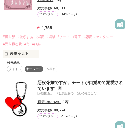
詳しく検索
総文字数/160,100
394ページ
ファンタジー
検索対象
タイトル
キーワード
作家名
表紙コメント
1,755
あらすじ
#異世界
#微ざまぁ
#溺愛
#転移
#チート
#竜王
#恋愛ファンタジー
#異世界恋愛
#竜
#妊娠
ジャンル
表紙を見る
検索結果
感想
タイトル
キーワード
作家名
「危険です！　突然現れたそんな女など処刑して下さい！」

ステータス
全て
完結
更新中
ある日突然、そんな怒号が飛び交う異世界に迷い込んでしまっ
悪役令嬢ですが、チートが目覚めて溺愛され
た橘莉子（たちばなりこ）。

ています
完
作品の長さ
長編
中編
短編
[原題]転生ナースは異世界でゆるゆる過ごしたい
竜王が統べるその世界では「迷い人」という、国に恩恵を与え
真彩-mahya-
／著
る異世界人がいたというが、莉子には全くそんな能力はなく平
作品の長さについて
凡そのもの。

総文字数/100,569
215ページ
コンテスト
ファンタジー
そのうえ莉子が現れたのは、竜王が初めて開いた「婚約者候
補」を集めた夜会。しかも口に怪我をした治療として竜王にキ
超短編で謎をしかけろ！100文字ミステリーコンテスト