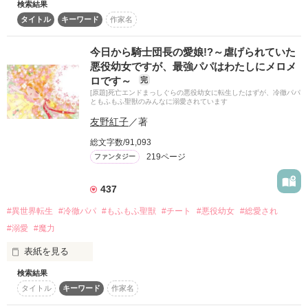
検索結果
♦︎♦︎♦︎

タイトル
キーワード
作家名
婚約解消してきちゃいました？

「本当にいいのかい？　神子としての人生を生きれば、この国
ヘタレ令嬢様のチートキャンプ！

の歴史にだって残るかもしれないのに」

「いいんです。私は新しい家族と平凡に生きたいです！」

今日から騎士団長の愛娘!?～虐げられていた
※2022.5.14リペア終了！

悪役幼女ですが、最強パパはわたしにメロメ
♦︎♦︎♦︎

――これはかわいそうな少女が新しい家族と幸せになる物語。

ロです～
完
[原題]死亡エンドまっしぐらの悪役幼女に転生したはずが、冷徹パパ
この物語は

＊＊＊

ともふもふ聖獣のみんなに溺愛されています
天帝が治める『天界』という

友野紅子
／著
神の一族が住まう世界のお話。

5/8完結

総文字数/91,093
ファンタジー・SFジャンル2位ありがとうございます！
219ページ
ファンタジー
この天界を守護する

天竜八部衆の一人、夜叉王

437
その妹君

作品を読む
…いわゆる令嬢サマの羅沙（らさ）。

#異世界転生
#冷徹パパ
#もふもふ聖獣
#チート
#悪役幼女
#総愛され
#溺愛
#魔力
成人である16歳を迎え

昔から恋焦がれ、お慕い申していた

表紙を見る
兄の友人、竜王様の正妃として

政略結婚ですが、めでたく婚約！

検索結果
タイトル
キーワード
作家名
前世でハマっていたゲームの世界に、死亡エンドまっしぐらの
…だが

悪役幼女として転生してしまったリリー。
