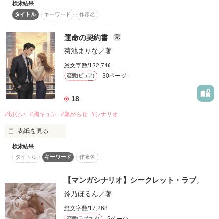
検索結果
学校生活において、大事なのは勉強。

…ダメだよ。

タイトル
キーワード
作家名
普段はとても元気だけれど、涙もろいことがコンプレックスの
もっともっと好きになっちゃう。

メイクもおしゃれも必要ない。

僕が何よりも、今までに作ってきたどんな『純愛』のシナリオ
作品を読む
女子高生。

恋愛なんてもってのほか！

よりも心を打つシナリオは。

運命の契約書
完
菊池まりな
／著
市村 証(いちむら あかし) 高校２年生

だから、『優等生』と揶揄されるわたしに

《シナリオ執筆期間》

総文字数/122,746
声をかけてくる人がいるなんて思ってもみなかった。

その天才的な頭脳からＡＩと呼ばれている、イケメンでクール
2023.02.07 〜 2023.03.05

30ページ
恋愛(ピュア)
18
僕と、彼女のストーリー。

「凛ちゃん、凛ちゃん！」

こちらは、マンガシナリオになります。

#切ない
#胸キュン
#嫌がらせ
#シナリオ
作品を読む
(小説ではありません)

いきなり下の名前で呼んできて。

表紙を見る
第1回noicomiマンガシナリオ大賞用に書き下ろしました。

それが『純愛』と呼べるのか。

検索結果
こちらはマンガシナリオになります。

「もっと凛ちゃんのこと知りたいな」

タイトル
キーワード
作家名
「第9回noicomiマンガシナリオ大賞」にエントリーしていま
※未完でのエントリーのため、

す。

ストーリーは途中までとなっています。

２人きりで話すときは、なぜかいつも距離が近い。

もしかしたら、これはただのよくある恋の話なのかもしれない
【マンガシナリオ】シークレット・ラブ。
けど。

神崎蓮は大手商社「神崎グループ」の若き専務。冷静沈着で完
鈴乃ほるん
／著
璧主義だが、過去の恋愛で裏切られた経験から心の壁を作って
コンテストが終わったら、

――それもそのはず。

いる。一方、横井美優は苦学する大学生。正義感が強く、将来
小説として更新するかもしれません❀*
総文字数/17,268
でも僕には、何よりも心を打つストーリーなのだ。

は国際機関で働くことを夢見ている。

5ページ
恋愛(ラブコメ)