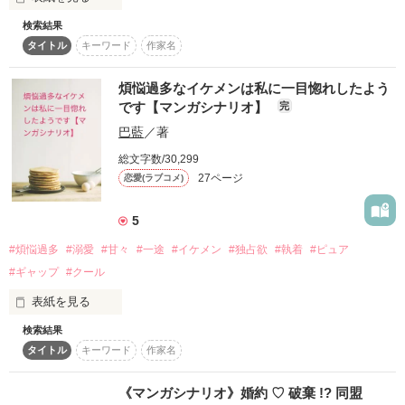
渡瀬廉(わたらせれん)28歳

こちらはマンガシナリオです。通常の小説とは書き方が異なり
検索結果
実はSな王子様茅実の危険な独占欲が止まらない！胸キュン必
作品を読む
ます。

タイトル
キーワード
作家名
至の、少しだけ感動ストーリー！
✕‬

公開は６話までとなりますので、ご了承ください。

煩悩過多なイケメンは私に一目惚れしたよう
「第1回noicomiマンガシナリオ大賞」に

そして親友の妹で大学の建築学科に通う大学生

です【マンガシナリオ】
エントリーしています

完
作品を読む
夢は1級建築士を取得する事

巴藍
／著
作品を読む
総文字数/30,299
27ページ
恋愛(ラブコメ)
小澤香穂理(おざわかほり)21歳

5
#煩悩過多
#溺愛
#甘々
#一途
#イケメン
#独占欲
#執着
#ピュア
#ギャップ
#クール
作品を読む
表紙を見る
こちらはマンガシナリオになります

検索結果
つり目がちな瞳

タイトル
キーワード
作家名
「第9回noicomiマンガシナリオ大賞」にエントリーしていま
考える時に眉をキュッとよせる癖

す。

《マンガシナリオ》婚約 ♡ 破棄 !? 同盟
若干の人見知りもあって、周りから「冷たそう」と勘違いされ