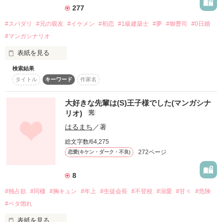
夏目綾人（なつめ・あやと）

意地悪で不器用な拗らせ男子。

277
ペットを手に入れたご主人様？

#スパダリ
#兄の親友
#イケメン
#初恋
#1級建築士
#夢
#御曹司
#0日婚
成績優秀みんなの人気者

×

＊＊＊＊＊

#マンガシナリオ
桐嶋 怜

「つーちゃんって呼んでも良い？」

表紙を見る
-Kirishima Rei-

琥珀には、

蓮水瑠叶（はすみ・るか）

幼なじみの空子を

検索結果
いつでも眠たい、不思議ボーイ

無視しなければならない

タイトル
キーワード
作家名
理由があった。

「香穂理(かほり)ちゃん、突然だけど俺の両親に会ってくれな
いか？」

「俺と付き合って」

大好きな先輩は(S)王子様でした(マンガシナ
◇◆◇

「俺……いつまで空子を無視しないといけないの？」

リオ)
完
「……えっ？」

時に優しいお兄ちゃん

今、二人の秘密の関係が動き出す――⁉︎

はるまち
／著
その一言から始まったウソのお付き合い。

それって……？

総文字数/64,275
時に甘いご主人様

272ページ
恋愛(キケン・ダーク・不良)
それなのに桐嶋くんからは甘い意地悪ばかりされて……？

そのギャップは心臓に悪いです！！

久しぶりに兄の結婚式で会った渡瀬廉(わたらせ れん)に披露宴
の途中に突然言われた小澤香穂理(おざわかほり)

8
※

ウソから始まるバニラのように甘い恋。

☆*:.｡. ☆ .｡.:*☆

こちらはマンガシナリオになります。

#独占欲
#同棲
#胸キュン
#年上
#生徒会長
#不登校
#溺愛
#甘々
#危険
※

#ベタ惚れ
＊「第2回noicomiマンガシナリオ大賞」にエントリーしていま
準大手ゼネコンである渡瀬建設(わたらせけんせつ)の二男

バニラな恋に恋焦がれて───

す。

表紙を見る