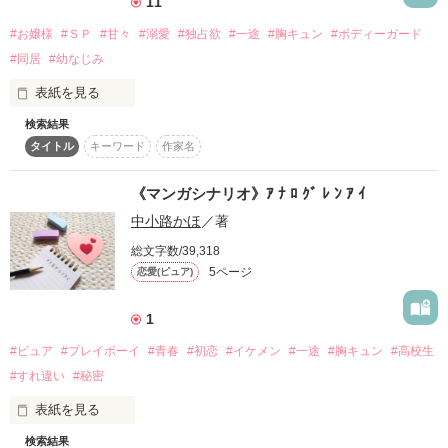
――あれから７年。

11
御厨真尋（みくりや・まひろ）

#お嬢様
#ＳＰ
#甘々
#溺愛
#独占欲
#一途
#胸キュン
#ボディーガード
高校２年生になった２人は

#同居
#幼なじみ
クールで物静かなイケメン

現在、結婚を前提にお付き合いをしている。

でも心はある意味健全男子高校生

表紙を見る
×

検索結果
わたしが通う、聖リリアナ高等学校では

はずだけど――。

タイトル
キーワード
作家名
『ＳＰ』と呼ばれる警護の訓練を受けた男子生徒を

九条樹（くじょう・いつき）

ボディーガードとして

そばにおくことができる制度がある。

…わたしなんかよりも、

《マンガシナリオ》ｱ ﾅ ﾛ ｸﾞ ﾚ ﾝ ｱ ｲ
シルバーの髪にピアス

たっくんにはきっとふさわしい人がいるはず。

見た目に反して心はピュアなヤンキー

中小路かほ
／著
そして、

総文字数/39,318
新たにわたしのＳＰとなったのは――。

そう思い始めるようになったひいろは、

5ページ
◇◆◇

恋愛(ピュア)
巧にある提案をする。

1
「煌莉様は、必ずお守りします」

「如月さん、知ってますか？　女性の二の腕はアレと同じ柔ら
かさらしいですよ」

#ピュア
#プレイボーイ
#青春
#初恋
#イケメン
#一途
#胸キュン
#高校生
#すれ違い
#秘密
ある日突然わたしの前からいなくなった、

「１８歳になる前に、この婚約を破棄させてください」

昔の幼なじみだった。

＼ぼっちな乙女×煩悩過多イケメンの胸キュン／

表紙を見る
巧のことが好き、だけど

甘え下手な控えめ凡人女子

検索結果
☆*:.｡. ☆ .｡.:*☆

スマホを持っていない機械音痴な女の子と
