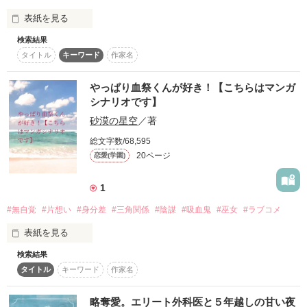
しかし、そんな思いとは裏腹に――。

月島 楓和(つきしま ふうわ)

表紙を見る
高校二年生のヒロインのライバル。

検索結果
学校イチ可愛いと噂される女の子。自身も可愛いと思ってい
タイトル
キーワード
作家名
「このコ、俺の彼女だから」

て、自分のこと大好き。北星に告白するけど……。

「ご存知ですか？ピンキーリングにも意味がある事を……」

「…ごめん。今、ヤキモチ焼いてた」

蓮見 由奈(はすみ ゆな)

やっぱり血祭くんが好き！【こちらはマンガ
デパートの店員さんと話したこの会話がさくらに勇気をくれ
シナリオです】
た。

「好きすぎて、凛ちゃんに触れたくてたまらない」

ヒロインの友人。

砂漠の星空
／著
姉御肌でなんでもハッキリ物事言える女の子。曲がったことが
大嫌い。冷たいと勘違いされるが実は友達想いで優しい。

総文字数/68,595
20ページ
恋愛(学園)
甘い言葉をささやく彼に、

吉村 迅(よしむら じん)

大学入学と同時に上京し、祖父母が住むマンションならと東京
ドキドキせずにはいられない。

の大学進学を許してくれた田舎のお嬢様

1
ヒーローの友人。

誰にでも優しく、北星と同じくらい女子にモテモテ。だけど、
#無自覚
#片想い
#身分差
#三角関係
#陰謀
#吸血鬼
#巫女
#ラブコメ
これを――、『恋』っていうのですか？

実は好きな人がいて……。

黒河さくら(くろかわさくら)

表紙を見る
大学1年生

幼なじみ×恋人宣言！

検索結果
「巫女とヴァンパイア」のふたりが織りなす、甘くて切ない学
高身長が少しコンプレックス

タイトル
キーワード
作家名
園系ラブコメ！
《シナリオ執筆期間》

恋愛感情なんかなかったはずなのに

170cmのスレンダー美人

2023.06.06 〜 2023.07.21

君から目が離せなくなってーー。

略奪愛。エリート外科医と５年越しの甘い夜
高校まではバスケ部で活躍
