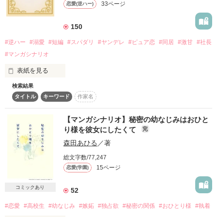
33ページ
恋愛(逆ハー)
詳しく検索
検索対象
150
タイトル
キーワード
作家名
表紙コメント
#逆ハー
#溺愛
#短編
#スパダリ
#ヤンデレ
#ピュア恋
#同居
#激甘
#社長
#マンガシナリオ
あらすじ
表紙を見る
ジャンル
検索結果
スパダリでヤンデレな溺愛彼氏に愛されすぎる！！

タイトル
キーワード
作家名
感想
【マンガシナリオ】秘密の幼なじみはおひと
モテモテな二人はどうなる！？

り様を彼女にしたくて
完
ステータス
全て
完結
更新中
森田あひる
／著
作品の長さ
長編
中編
短編
総文字数/77,247
運命の人と激甘同居生活が始まる…！！

15ページ
恋愛(学園)
作品の長さについて
コミックあり
52
コンテスト
#恋愛
#高校生
#幼なじみ
#嫉妬
#独占欲
#秘密の関係
#おひとり様
#執着
超短編で謎をしかけろ！100文字ミステリーコンテスト