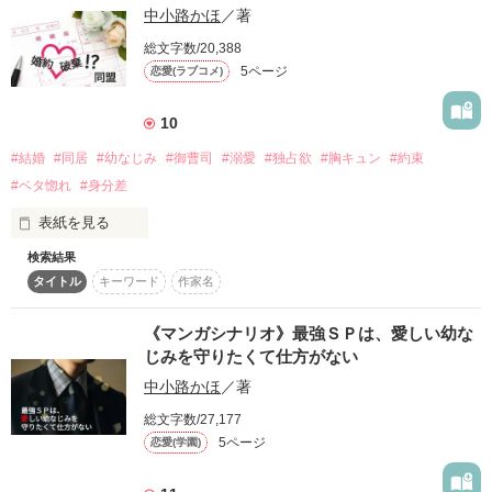
中小路かほ
／著
てしまう私。

テーマ「スパダリ社会人ヒーロー‪✕‬芯のある大学生ヒロイン」

総文字数/20,388
高校生になったら友達を作るぞ！

5ページ
恋愛(ラブコメ)
と意気込んでいたのに、一週間経ってもまだ0人。

よろしくお願いいたします。

10
でも入学してからずっと、隣の席の男の子が私を見つめている
事に気づいて……？

#結婚
#同居
#幼なじみ
#御曹司
#溺愛
#独占欲
#胸キュン
#約束
作中に出てくるカリスマ美容師は

#ベタ惚れ
#身分差
自作のSecret Loveに登場する

「──あなたに一目惚れしました。毎日、アレやコレと妄想がは
人物です。

表紙を見る
かどって眠れません」

検索結果
「ひぃ。１８歳になったら結婚しよう」

「何言ってるの御厨くん！？」

タイトル
キーワード
作家名
「うん！わたし、たっくんのお嫁さんになる！」

《マンガシナリオ》最強ＳＰは、愛しい幼な
◇◆◇

じみを守りたくて仕方がない
如月千華（きさらぎ・ちか）

中小路かほ
／著
親が口約束で勝手に決めた結婚だったけれど、

まだ１０歳の幼い２人は

クールな容姿から勘違いされがち

総文字数/27,177
あの日、小さな誓いを交わした。

ぼっちな乙女

5ページ
恋愛(学園)
作品を読む
×
