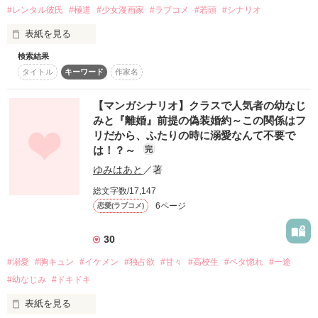
#レンタル彼氏
#極道
#少女漫画家
#ラブコメ
#若頭
#シナリオ
副題は志月彩珠様のお題企画に参加させていただいた時のもの
です。

表紙を見る
マンガシナリオのために加筆大幅変更

検索結果
こちらはマンガシナリオになります。

タイトル
キーワード
作家名
「第3回noicomiマンガシナリオ大賞」にエントリーしていま
第8回noicomiマンガシナリオ大賞に

す。

【マンガシナリオ】クラスで人気者の幼なじ
エントリーしています。

みと『離婚』前提の偽装婚約～この関係はフ
リだから、ふたりの時に溺愛なんて不要で
は！？～
完
作品を読む
ゆみはあと
／著
総文字数/17,147
6ページ
恋愛(ラブコメ)
作品を読む
30
#溺愛
#胸キュン
#イケメン
#独占欲
#甘々
#高校生
#ベタ惚れ
#一途
#幼なじみ
#ドキドキ
表紙を見る