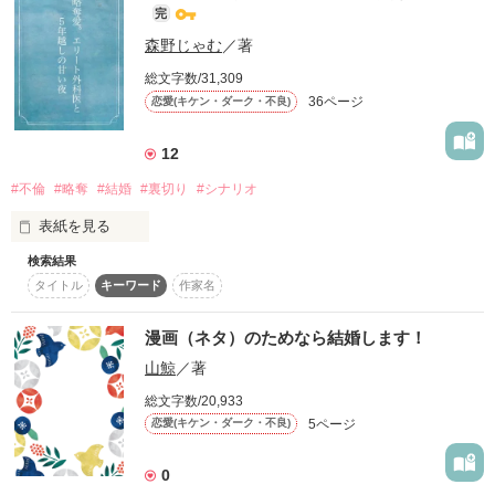
完
作品を読む
さくらには高校時代から憧れの人がいて…

恋人宣言から始まるシークレット・ラブ♡

森野じゃむ
／著
こちらは、マンガシナリオになります。

総文字数/31,309
(小説ではありません)

36ページ
恋愛(キケン・ダーク・不良)
わちゃわちゃラブコメ、ぜひお楽しみください！

第2回noicomiマンガシナリオ大賞用に書き下ろしました。

12
佐野遥海(さのはるみ)

※未完でのエントリーのため、

※尚、この作品はマンガシナリオになります。第7回、マンガ
ストーリーは途中までとなっています。

シナリオ大賞に応募中です。

#不倫
#略奪
#結婚
#裏切り
#シナリオ
表紙を見る
大学1年生

188cmでバスケ部のスポーツ特待生で入学

コンテストが終わったら、

検索結果
小説として更新するかもしれません❀*
タイトル
キーワード
作家名
コンテスト用に制作したシナリオです

さくらと同じ大学

生活費を稼ぐため朝方までバイト三昧の日々

作品を読む
*・。*・。*・。*・。*・。*・。*・。

漫画（ネタ）のためなら結婚します！
作品を読む
山鯨
／著
再会愛。エリート小児科医と５年越しの甘い夜の番外編になり
ます。

総文字数/20,933
もしも～の軽い気持ちで見て頂けますと幸いです＾＾
5ページ
恋愛(キケン・ダーク・不良)
0
作品を読む