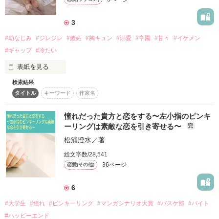
なんと彼は、『彼女が３人いる』

ある雨の日、美優がアルバイト先のカフェでクレーマーに困っ
作品を読む
と噂される超プレイボーイだった…！

3
ているところを蓮が助ける。後日、美優は蓮の落とした名刺入
れを返しに会社を訪れるが、そこで二人の間には大きな社会的
#幼なじみ
#ジレジレ
#嫉妬
#胸キュン
#溺愛
#学園
#甘々
#イケメン
恋とはもしかしたら、そういうものなのかもしれない。

格差があることを痛感する。

#ギャップ
#冷たい
その後、大学の説明会で再会したことをきっかけに、蓮は美優
恋を知らない生真面目ガリ勉ガール

表紙を見る
にインターンシップを提案。美優は一度は断るものの、蓮の誠
権田原　凛

実さに惹かれ徐々に心を開いていく。やがて二人は惹かれ合
検索結果
(Rin Gondawara)

《登場人物紹介》

い、恋人同士となる。

タイトル
キーワード
作家名
×

小鳥遊 琴夏(たかなし こなつ)

しかし、蓮の元婚約者である宮下麻里子の登場により、二人の
憧れだった貴方と恋をする〜左小指のピンキ
関係に暗雲が立ち込める。麻里子は様々な策略で美優を苦し
『プレイボーイ』と噂の転校生

高校二年生のヒロイン。

め、ついには二人の間に決定的な誤解を生んでしまう。傷つい
ーリングは素敵な恋を引き寄せる〜
完
戸倉　蓮

自分の見た目や中身にとことん自信がない女の子。幼なじみは
た美優は蓮に別れを告げ、二人は一度は道を違えてしまう。
松浦澄水
／著
(Ren Tokura)

いるが恋愛感情一切無し。

総文字数/28,541
36ページ
恋愛(その他)
作品を読む
高比良 北星(たかひら ほくと)

彼女がいるなら、

高校二年生のヒーロー。

6
作品を読む
…地味なわたしなんか放っておいて。

イケメンで勉強もスポーツも完璧。琴夏の幼なじみで、彼女い
#大学生
#憧れ
#ピンキーリング
#マンガシナリオ大賞
#バスケ部
#バイト
たことない。だけどずっと想いを寄せてる人がいて……。

#ハッピーエンド