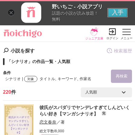
野いちご - 小説アプリ
入手
話題の小説が読み放題！
無料
ログイン
メニュー
ジュニア文庫
小説を探す
検索履歴
「シナリオ」の作品一覧・人気順
条件
再検索
シナリオ |
タイトル, キーワード, 作家名
対象
220
件
検索ワード
彼氏がスパダリでヤンデレすぎてしんどいく
を含む
らい好き【マンガシナリオ】
完
恋文春奈
／著
を除く
総文字数/8,000