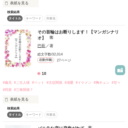
表紙を見る
復刻！夏の野いちごビギナーズ応援コンテスト～中・長編チ
ャレンジ！～
検索結果
🌸第7回noicomiマンガシナリオ大賞にて

スパダリでヤンデレな溺愛彼氏

タイトル
キーワード
作家名
入賞を受賞いたしました🌸

500文字の不気味なテスト、募集中。
本当に本当にありがとうございます！！！！

【朝霧 奏多】(28)

200文字でゾッ！こわい短編コンテスト
その首輪はお断りします！【マンガシナリ
🌟『隣のカレが、私を家にあげる理由』に改題し、連載スター
オ】
スターツ出版小説投稿サイト合同企画「1話からの長編大
完
色気が半端ない

トいたしました🌟

賞」野いちご！会場
みれあにだけ愛が重い

巴藍
／著
作画を担当してくださるのは、野木のい先生です🙌

原作からガラリとブラッシュアップして、キュン増し増しな内
その他の条件
総文字数/32,014
×

動画あり
コミックあり
容となっております💕

27ページ
恋愛(学園)
たくさんの読者様に知っていただきたいので拡散のほど何卒よ
ピュアな美人彼女

ろしくお願いします🙏

10
【二瀬 みれあ】(22)

野木先生が描く空子と琥珀をぜひぜひ楽しんでいただけますよ
#義兄
#ご主人様
#ペット
#主従関係
#溺愛
#イケメン
#胸キュン
#甘々
うにー！！✨✨

芯はあるが素直すぎて無自覚な時がある

#同居
#三角関係？
奏多しか見えてない

表紙を見る
検索結果
何の接点もない者同士。

タイトル
キーワード
作家名
「ちょうど良かった。俺、ペットが欲しかったんだよね」

廊下ですれ違っても挨拶なし。

「……はい？」

互いを認識せず通り過ぎる関係。

そう思われていた男女のお話。

完