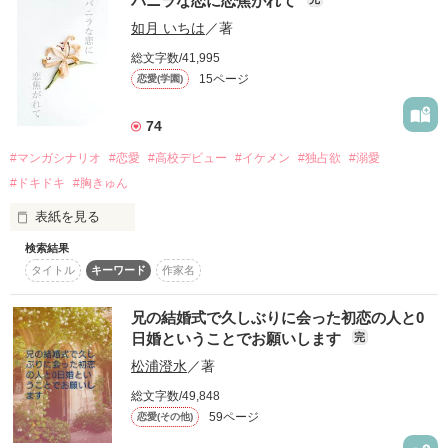
バニラな恋に恋焦がれて
母の再婚で義兄が出来た私。

こちらはマンガシナリオになります。

如月 いちは
／著
＊＊＊＊＊

「第9回noicomiマンガシナリオ大賞」にエントリーしていま
サラサラとした黒髪に、長いまつ毛

総文字数/41,995
す。

色っぽい笑みを浮かべるその顔。

15ページ
恋愛(学園)
青宮空子、高校二年生。

同い年だから、お互い少しずつ歩み寄って

74
仲良くなれたらな……なんて思ってたのに。

学校では必要最低限の

会話や交流だけで充分、

#マンガシナリオ
#恋愛
#高校デビュー
#イケメン
#独占欲
#溺愛
おひとり様思考の女子高生。

#ドキドキ
#胸きゅん
初対面でいきなり義妹を

『ペット』呼ばわりする失礼極まりない

波風立てずに穏やかに――。

表紙を見る
腹黒イケメンだった！

常に凪のような学校生活を送りたい。

検索結果
＊

タイトル
キーワード
作家名
「私は綾人君に家族として接するからね！！」

佐々木琥珀、高校二年生。

作品を読む
《こちらはマンガシナリオになります》

兄の結婚式で久しぶりに会った初恋の人と0
夏目翼（なつめ・つばさ）

ワンコになりたくないJK

日婚ということでお願いします
完
昔から人気者で友達も多く、

いつも輪の中心にいる

松浦澄水
／著
×

文武両道の陽気なモテ男。

少女漫画に憧れ高校デビューを果たす

総文字数/49,848
「ご主人様に逆らうの？」

その正体は、

59ページ
恋愛(その他)
花咲 美郷

幼なじみの前だけ甘えたがりで

-Hanasaki Misato-
