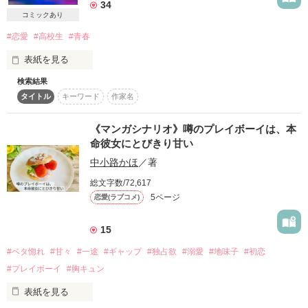
34
コミックあり
「俺だって、ずっと煌莉のことが好きだった」

#恋愛
#高校生
#青春
《シナリオ執筆期間》

《シナリオ執筆期間》

いつか素敵な人が現れて、

2023.11.18 〜 2023.11.30

2024.07.07 〜 2024.07.31

素敵な出会い方をして、

表紙を見る
「煌莉をだれにも渡したくない。

素敵な告白をされて、

触れさせたくない…！」

検索結果
素敵なお付き合いをする。

こちらはマンガシナリオです。

こちらは、マンガシナリオになります。

タイトル
キーワード
作家名
「第5回noicomiマンガシナリオ大賞」にエントリーしていま
「煌莉のすべてを俺に預けて。

こちらは、マンガシナリオになります。

(小説ではありません)

す。

生涯かけて守ってみせる」

(小説ではありません)

途中でいくつかの障害なんかも現れて、

《マンガシナリオ》噂のプレイボーイは、本
第5回noicomiマンガシナリオ大賞用に書き下ろしました。

それでも愛を貫く。

第3回noicomiマンガシナリオ大賞用に書き下ろしました。

命彼女にとびきり甘い
全力で守ってくれて、

※未完でのエントリーのため、

中小路かほ
／著
ある日突然私に告白してくれたのは

愛おしく抱きしめてくる蒼を

※未完でのエントリーのため、

ストーリーは途中までとなっています。

ストーリーは途中までとなっています。

総文字数/72,617
そういうのはだれでも感動するし

完全無欠(？)の天才・ＡＩくんでした。

好きにならないわけがない。

5ページ
恋愛(ラブコメ)
僕もそんな『純愛』のストーリーを

コンテストが終わったら、

作りたいと思っていた。

コンテストが終わったら、

小説として更新するかもしれません❀*
15
小説として更新するかもしれません❀*

「…恋愛禁止？そんなことわかってる。

#ベタ惚れ
#甘々
#一途
#ギャップ
#独占欲
#溺愛
#地味子
#初恋
◇

ただ煌莉がほしすぎて、とっくに理性なんて崩壊してる」

#プレイボーイ
#胸キュン
作品を読む
第3回noicomiマンガシナリオ大賞にて、

表紙を見る
でも。

そんな熱っぽい瞳で見つめられたら――。

【最終選考作品】に選ばれました♡!!
渡辺 立夏(わたなべ りつか) 高校２年生
