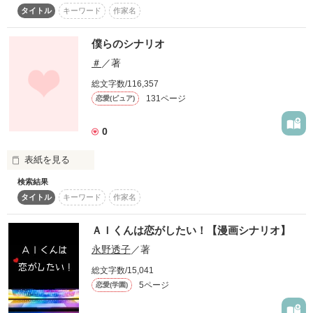
小野 ひいろ

タイトル
キーワード
作家名
スマホで口説く現代のプレイボーイの

(Hiiro Ono)

こちらはマンガシナリオです。

ちょっと不思議な恋のお話。

無自覚なお嬢様

通常の小説とは書き方が異なりますので、ご注意ください。

僕らのシナリオ
宝条 煌莉

×

(Kirari Houjou)

＃
／著
「第二回noicomiマンガシナリオ大賞」にエントリーしていま
「…わかった」

す。

×

総文字数/116,357
スマホを持っていないアナログ女子

131ページ
ひいろのことが好きすぎる、だけど

恋愛(ピュア)
昭原 日和

心技体に優れた完璧すぎるＳＰ

愛情表現下手なクール御曹司

(Hiyori Akihara)

風見 蒼

櫻木 巧

0
(Sou Kazami)

(Takumi Sakuragi)

×

作品を読む
表紙を見る
恋愛するにはスマホ必須のデジタル男子

検索結果
進藤 凪

タイトル
キーワード
作家名
(Nagi Shindō)

蒼は、わたしの幼なじみ。

お互いのことを想い合うがゆえに

そして、初恋の人。

その想いはすれ違い、逆方向へ…!?

ＡＩくんは恋がしたい！【漫画シナリオ】
再会したことで、

永野透子
／著
再び蒼への想いがあふれ出す。

だれがどう見ても両想いなのに、

恋愛価値観正反対の２人が

ドラマなんかを見て、

総文字数/15,041
勘違い同士の２人がくり広げる

どこか懐かしくも、現代ではあまりない

『純愛』っていうのは知っていた。

じれキュン♡ラブストーリー。

5ページ
恋愛(学園)
不器用なりにアナログな恋を紡いでいく。

だけど、ＳＰとは恋愛禁止。

絶対好きになっちゃいけないはずなのに――。
