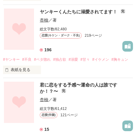
君の笑顔は世界で一番眩しかった–––。

ヤンキーくんたちに溺愛されてます！
完
杏柚
／著
総文字数/82,480
自称、美少女

219ページ
恋愛(キケン・ダーク・不良)
一条茉莉花（Ichijo Marika）

196
自称、世界一のイケメン

#ヤンキー
#不良
#ベタ惚れ
#独占欲
#溺愛
#甘々
#イケメン
#胸キュン
一ノ瀬千瑛（Ichinose Chiaki）

表紙を見る
そんな二人はお互いの名前に“一”がつくことから

「おまえ、今日から俺のものな」

『ナンバーワンコンビ』と呼ばれている。

君に恋をする予感〜運命の人は誰です
か！？〜
完
夢見ていた高校生活。

杏柚
／著
◆ ◇ ◇

総文字数/61,412
私を待ち受けていたのは学校一のイケメン…ではなくて、学校
121ページ
恋愛(学園)
一のヤンキー！？

「茉莉花はお子ちゃまだもんな」

15
◆

千瑛はいつも私をからかってくる。
