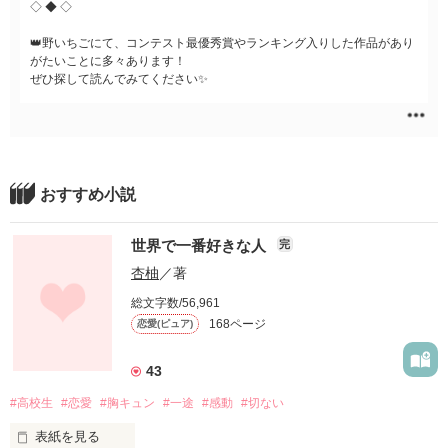
◇ ◆ ◇
👑野いちごにて、コンテスト最優秀賞やランキング入りした作品があり
がたいことに多々あります！
ぜひ探して読んでみてください✨
おすすめ小説
世界で一番好きな人
完
杏柚
／著
総文字数/56,961
168ページ
恋愛(ピュア)
43
#高校生
#恋愛
#胸キュン
#一途
#感動
#切ない
表紙を見る