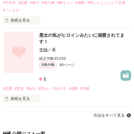
#中学生
#恋愛
#能力
#第六感
#胸キュン
#感動
#野いちごジュニア文庫
#こいよか
No.1 黒鉄琥珀（Kurogane Kohaku）

「俺が好きなのはおまえだけだ」

表紙を見る
「俺はいつだって茉莉花のこと、女だと思って見てるよ」

私、ビビッと来ちゃったの。

悪女の私がヒロインみたいに溺愛されてま
No.2 八神北斗（Yagami Hokuto）

だけど本当は誰よりも優しくて、笑顔が眩しくて

す！
「俺と一緒にいけないことしちゃう？」

この中に、私の運命の人がいることに–––。

私はそんな千瑛が大好きでずっと一緒にいたいと思った。

杏柚
／著
総文字数/33,556
No.3 榊世那（Sakaki Sena）

◇ ◆ ◇

◇ ◆ ◇

「…あんたのことは、嫌いじゃない」

68ページ
恋愛(学園)
人より勘が鋭い強気ヒロイン　#元気 #美少女 #強いヒロイン

「俺には茉莉花がいればそれでいいの」

1
◆

恋苺光莉（Koimura Hikari）

#恋愛
#悪女
#転生
#切ない
#泣ける
#感動
#学園
「彼氏なんだからわかるよ」

×

表紙を見る
学校中の誰しもが憧れる、トップに君臨する三人組“三獣士”。

全てを見通す鋭い瞳を持つ　#クール #不器用 #一匹狼

恋人になった千瑛は甘くて、もっと優しくて

転生したのはヒロイン…ではなくて、まさかの悪役の方。

霧島慧也（Kirishima Keiya）

毎日“好き”が増していった。

作品をすべて見る
彼らが目をつけた女の子は、世界中でただ一人…。

物語にはヒロインを輝かせるために悪役はつきもの。

×

だけど…。

傲慢で、自分勝手で、みんなから嫌われていて、

公開リスト一覧
一度聴いたものは忘れない耳を持つ　#爽やか #人気アイドル #