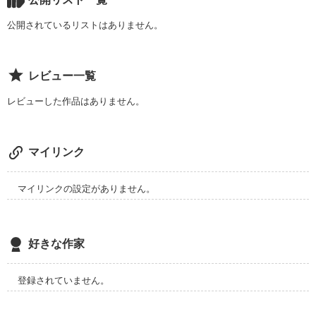
そして、誰よりも孤独な悪女。

「…へ？私？」

王子様

気が強い貧乏ヒロイン

公開されているリストはありません。
浅野聡志（Asano Soshi）

「…千瑛？」

それが、私–––。

月島星奈（Tsukishima Rana）

×

◆   ◇   ◆

私は気づいてしまった。

レビュー一覧
どんな匂いでも嗅ぎ分ける鼻を持つ　#俺様 #チャラ男 #実は料
物語の悪女

「俺を選べ」

理上手

千瑛が本当は誰を見ているのかを…。

レビューした作品はありません。
宝槻 乃愛（Houtsuki Noa）

青柳芳明（Aoyagi Yoshiaki）

「気安く私に話しかけないでくれる？」

「誰よりも優しくするよ」

×

好きだから。誰よりも、世界で一番大切な人だから。

マイリンク
誰よりも傲慢で、わがままで、人を傷つけることをなんとも思
感じやすい触感を持つ　#潔癖 #女嫌い #真面目

わない。

「あんたがいい」

緒方清春（Ogatg Kiyoharu）

だから私は…。

マイリンクの設定がありません。
「…私のことも見てよ」

◇ ◆ ◇

◇ ◇ ◆

だけど本当は、誰よりも孤独で誰かのヒロインになりたかった
私、どうなっちゃうの–––！？

だけの女の子。

好きな作家
「おまえだから教えたんだ」

2024/1.16〜編集部オススメ作品にて掲載していただきまし
そんな悪女に、私が転生しちゃった…？

◇

た！

登録されていません。
「俺に堕ちてみない？」

読者の皆様、ありがとうございます⭐︎
◆   ◇   ◆

🏆ヤンキー高校で最強男子たちと恋しちゃおう♡憧れシチュエ
「気に入った。俺のものになれよ」
