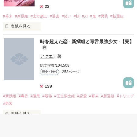
23
#幕末
#新撰組
#土方歳三
#過去
#笑い
#桜
#刀
#鬼
#男装
#新選組
表紙を見る
時を超えた恋 - 新撰組と毒舌最強少女 -【完】
完
アクエ
／著
総文字数/104,508
258ページ
歴史・時代
「何の為に刀をとるか」

139
#新撰組
#毒舌
#腹黒
#最強
#壬生浪士組
#恋愛
#幕末
#新選組
#トリップ
#男装
「何の為に強くなるか」

表紙を見る
幕末異聞
完
『は？タイムスリップ？江戸時代？文久３年？………ありえな