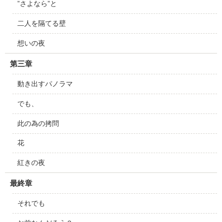
”さよなら”と
二人を隔てる壁
想いの夜
第三章
動き出すパノラマ
でも、
此の為の拷問
花
紅きの夜
最終章
それでも