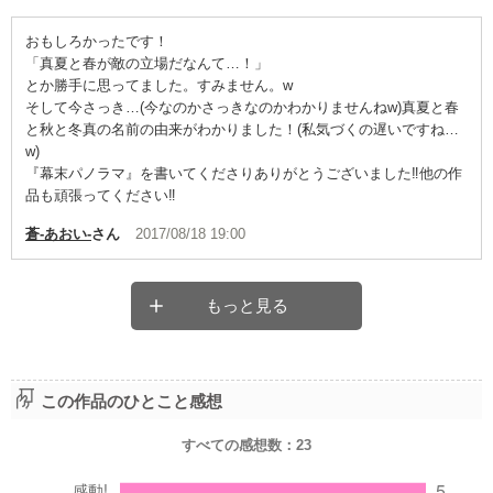
情景描写も、心理描写も、会話、構成、全てにおいて素敵な物語
おもしろかったです！
です。
「真夏と春が敵の立場だなんて…！」
とか勝手に思ってました。すみません。w
生意気なレビューですが、本当に感動しました。
そして今さっき…(今なのかさっきなのかわかりませんねw)真夏と春
と秋と冬真の名前の由来がわかりました！(私気づくの遅いですね…
ぜひ、ご一読下さいね!!
w)
『幕末パノラマ』を書いてくださりありがとうございました‼他の作
品も頑張ってください‼
蒼-あおい-
さん
2017/08/18 19:00
もっと見る
この作品のひとこと感想
すべての感想数：
23