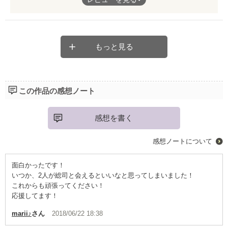
そして、もう一つの理由は大切な人達と出会うため。主人公の春
作者さんが書く物語では、新撰組と、長州という相対している二
は、新選組の人達と。真夏は、新選組の敵である吉田利麿を始め
つの物語が組み合わさっています。
とした長州の人達と。二人は彼らの志に惹かれていき、彼らもま
た二人に惹かれていく。
ひょんな事からタイムスリップしてしまった春。
もっと見る
途方に暮れている所、出会ったのは新撰組の沖田総司だった。
もしも激動の時代でなければ、春と真夏と、新選組と長州の人
達…。みんなが笑って並んでいる光景が目に浮かんできます。
記憶に無い少女、写真の中で笑う少女、夢に出てくる少女
――――
この作品の感想ノート
最後まで仲間との思いを貫き、最後までお互いを愛した春と真
夏。
その少女の素性、未来の流派の合気剣の使い手。
感想を書く
そんな二人が描くパノラマは最高でした。
様々な謎が、尾を引いて物語の切なさを創り出しています。
ぜひ読んでみて下さい。
感想ノートについて
そして、ラストの哀しい別れ。
面白かったです！
『生きていてくれてありがとう』
いつか、2人が総司と会えるといいなと思ってしまいました！
これからも頑張ってください！
その言葉に、私自身も沢山の思いを味わいました。
応援してます！
未来での話も、辛い思いをしたからこその二人で作った物なのだ
marii♪
さん
2018/06/22 18:38
ろうと。