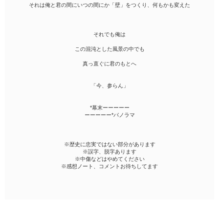
それは俺と君の間にいつの間にか「壁」をつくり、何もかも変えた
それでも俺は
この混沌とした風景の中でも
真っ直ぐに君のもとへ
「今、参らん」
*幕末ーーーーー
ーーーーー*パノラマ
※歴史に忠実ではない部分があります
※誤字、脱字あります
※中傷などはやめてください
※感想ノート、コメントお待ちしてます