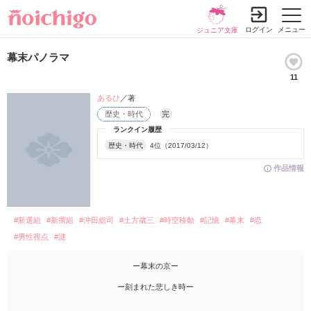
ログイン
メニュー
ジュニア文庫
幕末パノラマ
11
あるひ
／著
歴史・時代
完
ランクイン履歴
歴史・時代
4位（2017/03/12）
作品情報
#新選組
#新撰組
#沖田総司
#土方歳三
#時空移動
#記憶
#幕末
#恋
#男性視点
#謎
ー幕末の京ー
ー刻まれた悲しき時ー