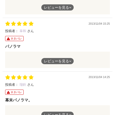
ひょんな事から、現代から幕末へと飛んでしまった主人公、春。
レビューを見る
新撰組を題材にした小説では珍しい男の子目線。
春の記憶に度々現れる謎の少女。
2013/11/04 15:25
自分に恋人がいる事は写真から知る事ができた。
だけど、名前が思い出せない。
投稿者：
皐和
さん
名前もわからない彼女への思いだけが重なっていく。
ネタバレ
そんな彼が幕末で過ごす中で聞いた噂。
パノラマ
自分と同じ流派で刀を扱う少女がいる。
期待と不安が胸中を埋め尽くす。
まずは、作者のbaby blueさん、完結おめでとうございます。
レビューを見る
その少女の正体は…
“敵同志”の恋。許されない物であったとしても、やっぱりその想
いを削ることは出来なかった。
思いが絡み合い綴られる物語。
2013/11/04 14:25
是非、あなたの目で見て感じて欲しいです。
春と真夏の恋。
投稿者：
瑠鈴
さん
このレビューがそのきっかけになればと…
現代と幕末のパノラマ。
ネタバレ
何故自分達が、幕末にタイムスリップしてしまったのか。それ
幕末パノラマ。
は、二人の想いあう心がもっともっと近付くために、というのが
一番の理由なのかなと思います。
男性目線という、少し変わった幕末物語。
レビューを見る