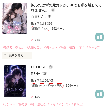
振ったはずの元カレが、今でも私を離してく
れません。
完
白雪りん
／著
総文字数/88,326
352ページ
恋愛(ラブコメ)
248
#モテる
#冷たい
#人懐っこい
#胸キュン
#溺愛
#嫉妬
#甘々
#ギャップ
表紙を見る
ECLIPSE
完
「好きだったから、別れを選んだ。」

RENA
／著
モテる人を好きになるのが怖かった。

総文字数/166,405
だから私は、中学時代に大好きだった彼を自分から振った。

399ページ
恋愛(キケン・ダーク・不良)
もう会うことはないと思っていたのに、

高校生になって再会した彼は、隣の学校で”王子様”と呼ばれる
126
人気者になっていた。

#ヤンキー
#暴走族
#闇
#裏社会
#不良
#イケメン
#胸キュン