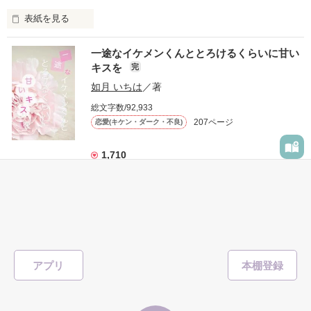
表紙を見る
他の女の子には冷たいのに

私にだけ昔と変わらない笑顔を向けてくる。

表紙画像はAIです
一途なイケメンくんととろけるくらいに甘い
キスを
完
「澪ちゃん。」

如月 いちは
／著
作品を読む
それは止まっていた恋が再び動き始める合図──。

総文字数/92,933
207ページ
恋愛(キケン・ダーク・不良)
✨.ﾟ･*..☆.｡.:*✨.☆.｡.:. *:ﾟ✨.ﾟ･*..☆.｡.:*✨

1,710
人見知りだけど優しい無自覚だけどモテる

#恋愛
#甘々
#溺愛
#独占欲
#不良
#一途
#イケメン
#男性恐怖症
冴木澪-SaekiMio

#いいねチャンス01
×

表紙を見る
基本女子に冷たいのに澪にはわんこ男子になる

篠宮光-ShinomiyaHikaru

アプリ
「瑠莉に一目惚れしたんだよ……悪いかよ」

✨.ﾟ･*..☆.｡.:*✨.☆.｡.:. *:ﾟ✨.ﾟ･*..☆.｡.:*✨
