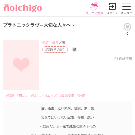
ログイン
メニュー
ジュニア文庫
プラトニックラヴ～大切な人々へ～
0
桐紅 眞琴
／著
恋愛(その他)
完
作品情報
#恋愛
#切ない
#悲しい
#エイズ
#援助交際
#純愛
遠い過去、近い未来、現実、夢、愛
忘れてはいけない記憶、存在、想い
不器用だけど一途で純愛な親子３代の