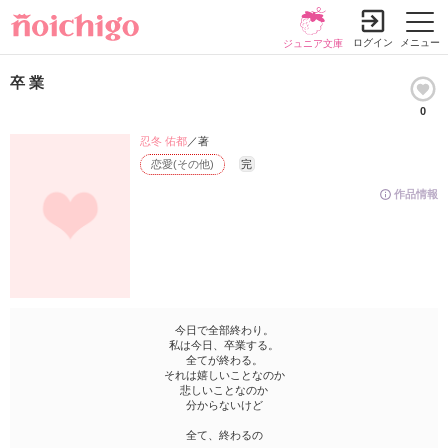
ログイン
メニュー
ジュニア文庫
卒 業
0
忍冬 佑都
／著
恋愛(その他)
完
作品情報
今日で全部終わり。
私は今日、卒業する。
全てが終わる。
それは嬉しいことなのか
悲しいことなのか
分からないけど
全て、終わるの