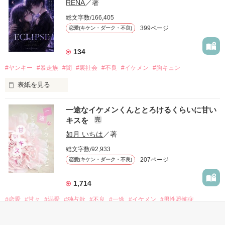
RENA
／著
モテる人を好きになるのが怖かった。

総文字数/166,405
だから私は、中学時代に大好きだった彼を自分から振った。

399ページ
恋愛(キケン・ダーク・不良)
もう会うことはないと思っていたのに、

高校生になって再会した彼は、隣の学校で”王子様”と呼ばれる
134
人気者になっていた。

#ヤンキー
#暴走族
#闇
#裏社会
#不良
#イケメン
#胸キュン
表紙を見る
他の女の子には冷たいのに

私にだけ昔と変わらない笑顔を向けてくる。

表紙画像はAIです
一途なイケメンくんととろけるくらいに甘い
キスを
完
「澪ちゃん。」

如月 いちは
／著
作品を読む
それは止まっていた恋が再び動き始める合図──。

総文字数/92,933
207ページ
恋愛(キケン・ダーク・不良)
✨.ﾟ･*..☆.｡.:*✨.☆.｡.:. *:ﾟ✨.ﾟ･*..☆.｡.:*✨

1,714
人見知りだけど優しい無自覚だけどモテる

#恋愛
#甘々
#溺愛
#独占欲
#不良
#一途
#イケメン
#男性恐怖症
冴木澪-SaekiMio

#いいねチャンス01
×
