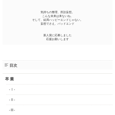
気持ちの整理、所詮妄想。
こんな未来は来ないね。
そして、結局ハッピーエンドじゃない。
妄想でさえ、バッドエンド
新人賞に応募しました
応援お願いします
目次
卒 業
-Ⅰ-
-Ⅱ-
-Ⅲ-