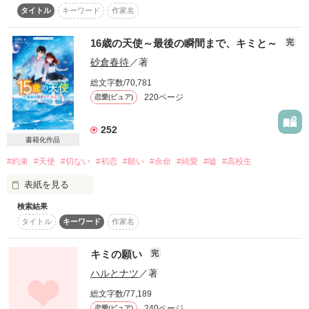
タイトル
キーワード
作家名
いつだって神様を信じてたけど

サイドストーリー完結しました。

リクエストありがとうございました。
私は神様なんかいないって思ってた

「なあ、早く俺に堕ちろよ」

16歳の天使～最後の瞬間まで、キミと～
完
砂倉春待
／著
だって運命はこんなにも残酷で

作品を読む
総文字数/70,781
人生は悲しくてつらいことばかり

220ページ
恋愛(ピュア)
252
でも――

＊【俺に落ちろよ】のリメイク版です。

書籍化作品
＊甘々増加、書き方も大幅に変更しています。

もしも本当に神様がいるのなら

#約束
#天使
#切ない
#初恋
#願い
#余命
#純愛
#嘘
#高校生
＂貴方に好きって言われたい＂

表紙を見る
どうか神様、お願いです

検索結果
もうこれ以上

タイトル
キーワード
作家名
彼に悲しい思いをさせないで

好きになってくれなくていい。

作品を読む
キミの願い
完
私の大切な彼を

ハルとナツ
／著
あなたを信じ続けた彼を

ただ、笑い合えるだけでよかったの。

どうか幸せにしてあげて

総文字数/77,189
240ページ
恋愛(ピュア)