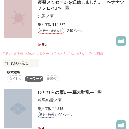
復讐メッセージを送信しました。 〜ナナツ
あの日、突然現れた死の神は

ノノロイ2〜
完
◇◆◇◆◇◆◇◆◇◆◇◆◇◆◇

なんのためらいもなく言った。

北沢
／著
総文字数/114,227
校内一の真面目なワケあり優等生

249ページ
ホラー・オカルト
高梨  琉羽

残された時間

takanashi  ruu

泣いて、笑って、もがいて

手に入れたものは、あまりにも大きすぎて

85
×

#呪い
#神様
#願い
#ホラー
#こっくりさん
#幼なじみ
#幽霊
校内一の不良の俺様ヤンキー君

表紙を見る
一条  奏多

こんなにも「生きたい」と思ったのは初めてだった。

ichijyo  kanata

検索結果
マリア様、マリア様。どうかおいでください。

タイトル
キーワード
作家名
マリア様、マリア様。どうか願いを叶えてください。

◆◇◆◇◆◇◆◇◆◇◆◇◆◇◆

ひとひらの願い―幕末動乱―
完
マリア様、マリア様……。

相馬悠貴
／著
2021.01.27 完結

マリア様に願いを叶えてもらった７人。

総文字数/44,345
ある日、その内のひとりが行方不明となる。

「俺と付き合えよ

98ページ
歴史・時代
しかし、それは恐怖の序章に過ぎなかった……

何でも聞くって言ったよな？」

4
突然送られてくる七つの大罪にまつわる呪いの予言メール。
