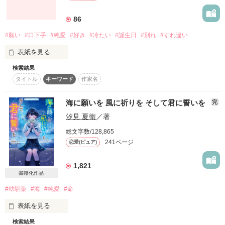
黒崎 綾(23)

86
夜月　愛叶（よづき　あい）

×××

#願い
#口下手
#純愛
#好き
#冷たい
#誕生日
#別れ
#すれ違い
夜月　零央（よづき　れお）

表紙を見る
検索結果
「違わない。

タイトル
キーワード
作家名
先生の前に俺の幼なじみだろ？」

PV数6000000突破です！

一つだけ願いが叶うなら、貴方は何を願いますか？

完璧イケメンな高校3年生

海に願いを 風に祈りを そして君に誓いを
完
読者数1000人超です！！

中谷 智也(17)

皆さん、ありがとうございます。

汐見 夏衛
／著
総文字数/128,865
レビュー、感想、待ってます。

241ページ
恋愛(ピュア)
皆様、素敵な感想ありがとうございます。

1,821
彼と私は幼なじみ。

書籍化作品
その上教師と生徒の関係。

#幼馴染
#海
#純愛
#命
最高ランキング→総合ランキング60位

嬉しすぎて読者の皆様には感謝の一言しかありません。

表紙を見る
本当にありがとうございます！

ダメだってわかってるのに、この感情は何？

検索結果
私の願いはーー

無邪気な君は
