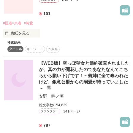
私からの最初で最後の我が儘です。

作品を読む
私のぶんの幸せを

全部あげたってかまわない

101
#医者×患者
#純愛
だから、どうか、どうか――

どうか、最後の瞬間まで傍にいさせてください――。

表紙を見る
検索結果
キミの願いは何？

*-------------------*

タイトル
キーワード
作家名
作品を読む
僕の願いはキミの願いが叶うこと

【WEB版】空っぽ聖女と婚約破棄されました
そんな私の願いは、脆く儚く消えていく。

が、真の力が開花したのであなたなんてこち
『キミのとなり』

らから願い下げです！～義姉に全て奪われた
『キミと歩けば』

けど、銀竜公爵からの溺愛が待っていました
*-------------------*

の続編です。
～
完
安野 吽
／著
作品を読む
私の初恋を、殺さないで。

総文字数/154,629
341ページ
ファンタジー
787
\ レビューありがとうございます /

tomo4様
