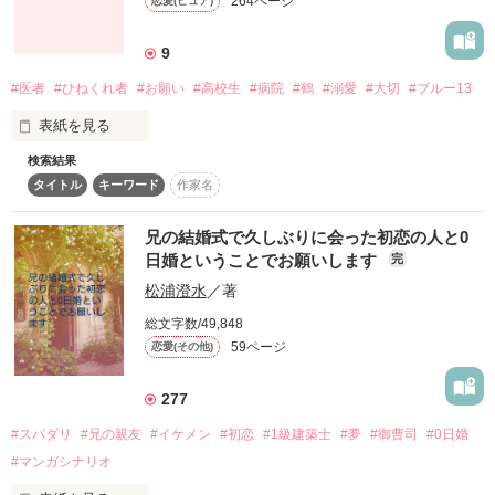
264ページ
恋愛(ピュア)
ｼﾞｬﾝﾙ変更:2010.11.18

心臓の悪い陽菜（はるな）：ハル

2014.10.16〜2015.01.31

再ｼﾞｬﾝﾙ変更:2011.9.3

9
恋人の叶太（かなた）：カナ

#医者
#ひねくれ者
#お願い
#高校生
#病院
#鶴
#溺愛
#大切
#ブルー13
=ﾚﾋﾞｭｰ=

MIるく様/櫻田しおん様

作品を読む
表紙を見る
=感想=

つきあい始めて１０ヶ月。

至苑様/みき(^-^*)♪様

検索結果
popo様/鷹成真生様

タイトル
キーワード
作家名
家も隣同士、幼なじみの二人。

櫻田しおん様

彼女はどんな時でも笑顔が陰ることはなかった。

=読者=

誰よりも強いはずの絆に現れた

兄の結婚式で久しぶりに会った初恋の人と0
260名様

日婚ということでお願いします
完
小さなほころび。

Special Thanks♪(*^-^*)

松浦澄水
／著
いつも皆に笑顔を振りまいていた。

総文字数/49,848
* * *

59ページ
恋愛(その他)
続編第１弾『悠久の貴女へ』

そして欲もない。

「ハルは、オレと一緒にいたくないの？」

第２弾『久遠の想い人』

277
現在執筆中

#スパダリ
#兄の親友
#イケメン
#初恋
#1級建築士
#夢
#御曹司
#0日婚
俺は彼女から無理にねだられたことは一回もなかった。

いつだって、

『幕末セブンデイズ。』

#マンガシナリオ
（ひとひらとは関係なし）

お互いを想い合っていた二人の

もよろしくお願いします
