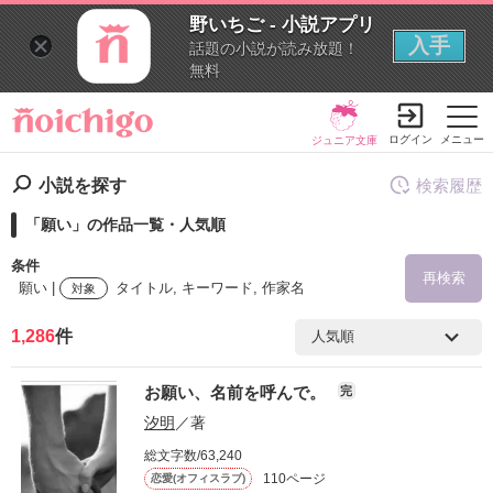
野いちご - 小説アプリ
入手
話題の小説が読み放題！
無料
ログイン
メニュー
ジュニア文庫
小説を探す
検索履歴
「願い」の作品一覧・人気順
条件
再検索
願い |
タイトル, キーワード, 作家名
対象
1,286
件
検索ワード
お願い、名前を呼んで。
完
を含む
汐明
／著
総文字数/63,240
を除く
110ページ
恋愛(オフィスラブ)