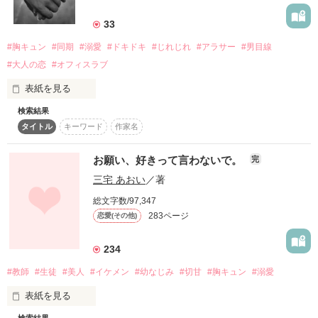
詳しく検索
33
検索対象
#胸キュン
#同期
#溺愛
#ドキドキ
#じれじれ
#アラサー
#男目線
タイトル
キーワード
作家名
表紙コメント
#大人の恋
#オフィスラブ
あらすじ
表紙を見る
検索結果
私の名前は「野崎優香」

ジャンル
タイトル
キーワード
作家名
いつからだろう。

お願い、好きって言わないで。
完
感想
私の名前が「野崎さん」になったのは。

三宅 あおい
／著
ステータス
全て
完結
更新中
総文字数/97,347
インテリアメーカー営業　32歳　独身。

283ページ
恋愛(その他)
作品の長さ
長編
中編
短編
上司の期待と後輩からの信頼を背負って

234
作品の長さについて
今日も鳴り止まない社用携帯を片手に

#教師
#生徒
#美人
#イケメン
#幼なじみ
#切甘
#胸キュン
#溺愛
駆けずり回ってます。

コンテスト
表紙を見る
誰かに「優香」と呼ばれる日を夢見て・・・。

超短編で謎をしかけろ！100文字ミステリーコンテスト
検索結果