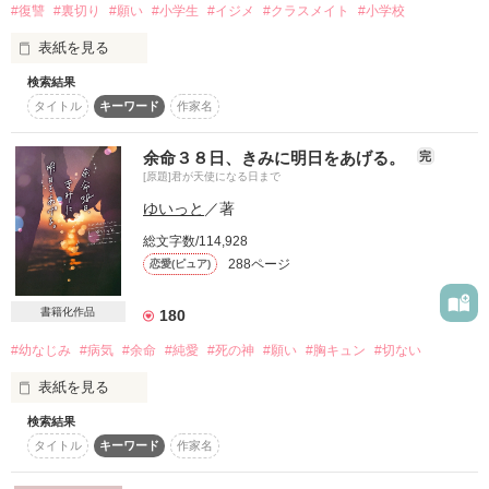
だってもう

#復讐
#裏切り
#願い
#小学生
#イジメ
#クラスメイト
#小学校
表紙を見る
他に頼れる人がいないんです

検索結果
小学校１年生の頃にいじめを受けていた。高校２年生になった
タイトル
キーワード
作家名
今、いじめていたあいつらに１０年ぶりの復讐をしてやろうと
決意。私の復讐劇に涙も同情も不要。
「そんなに言うなら仕方ない

余命３８日、きみに明日をあげる。
完
[原題]君が天使になる日まで
作品を読む
可愛がってやるよ」

作品を読む
ゆいっと
／著
総文字数/114,928
288ページ
恋愛(ピュア)
「へっ？」

書籍化作品
180
#幼なじみ
#病気
#余命
#純愛
#死の神
#願い
#胸キュン
#切ない
いやーっ！

表紙を見る
そういうお願いじゃないんですけど！

検索結果
『倉木莉緒は、あと３８日後に死亡する』

タイトル
キーワード
作家名