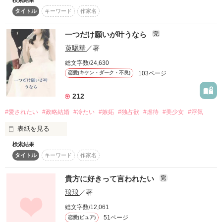
いつだって私が大人で

復刻！夏の野いちごビギナーズ応援コンテスト～中・長編チ
タイトル
キーワード
作家名
幼なじみの彼は子供だと思っていた。

☆☆☆☆☆☆☆☆☆☆☆☆☆☆☆☆☆☆☆☆☆☆

ャレンジ！～
2月21日に完結しました。

一つだけ願いが叶うなら
完
500文字の不気味なテスト、募集中。
お楽しみいただけると、嬉しいです。
萸驪華
／著
再会した時も、そう思っていたのに。

200文字でゾッ！こわい短編コンテスト
総文字数/24,630
この2人が最強‼ベストバディ短編コンテスト
作品を読む
103ページ
恋愛(キケン・ダーク・不良)
スターツ出版小説投稿サイト合同企画「1話からの長編大
「俺を男だって意識しろよ」

賞」野いちご！会場
212
「キスだけで腰抜けてんの？」

その他の条件
動画あり
コミックあり
#愛されたい
#政略結婚
#冷たい
#嫉妬
#独占欲
#虐待
#美少女
#浮気
表紙を見る
前よりずっと男らしくなった彼に惑わされる。

彼は私よりずっと大人だった。

検索結果
もし、一つだけ願いが叶うなら・・・

タイトル
キーワード
作家名
私は貴方に愛されたいと願うでしょう。

貴方に好きって言われたい
完
琅琅
／著
「もうあの頃とは違うの」

きっと何度願っても叶わない願い。

総文字数/12,061
51ページ
恋愛(ピュア)
賢く教え上手な美人新米教師
