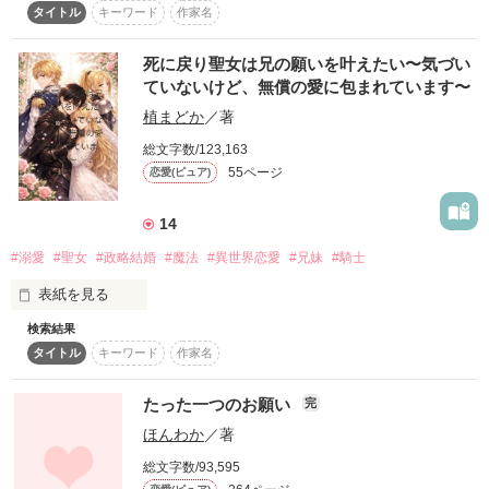
そんな《貴方達》……いや

タイトル
キーワード
作家名
作品を読む
死に戻り聖女は兄の願いを叶えたい〜気づい
隣にはカナがいて、

【貴方】に、感謝しています

ていないけど、無償の愛に包まれています〜
植まどか
／著
手を伸ばしたら触れられて、

そんな俺様ヤンキー君との

総文字数/123,163
呼んだら、わたしの方を見てくれて、

私に居場所をくれて

55ページ
恋愛(ピュア)
秘密の関係に

ハルって嬉しそうに呼んでくれて、

14
ありがとうーーーー

ドキドキが止まりません

#溺愛
#聖女
#政略結婚
#魔法
#異世界恋愛
#兄妹
#騎士
いつも、

表紙を見る
カナがわたしの隣で笑っている、

検索結果
*他ｻｲﾄ*

無償の愛に温かく包まれる至極の溺愛

開始:2009.2.13

タイトル
キーワード
作家名
終了:2009.8.23

＊俺様君との強引胸キュンLOVE＊

修正:2009.8.29(第1章のみ)

たった一つのお願い
完
そんな、穏やかで暖かい時を過ごしたい。

*野いちご*

作品を読む
ほんわか
／著
公開:2009.12.13

完結:2010.1.30

総文字数/93,595
ﾀｲﾄﾙ変更:2010.9.30
