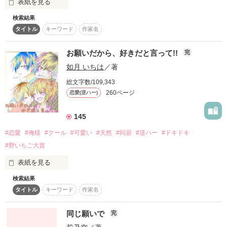
表紙を見る
* * *

はじめてのケンカ。

検索結果
だけど、彼女は最期にたった一つだけ、俺にお願いをしたん
タイトル
キーワード
作家名
だ。

「香穂理(かほり)ちゃん、突然だけど俺の両親に会ってくれな
いか？」

作品を読む
お願いだから、好きだと言って!!
完
◆　　　◆　　　◆

如月 いちは
／著
「……えっ？」

総文字数/109,343
それって……？

｢ねぇ、理央。お願いがあるんだ―――…｣

「陽菜ちゃん、オレと付き合って！」

260ページ
恋愛(逆ハー)
145
久しぶりに兄の結婚式で会った渡瀬廉(わたらせ れん)に披露宴
ハルに横恋慕する新入生、

の途中に突然言われた小澤香穂理(おざわかほり)

#恋愛
#俺様
#クール
#可愛い
#天然
#同居
#逆ハー
#ドキドキ
でもその時俺は―――…

一ヶ谷悟。

#野いちご大賞
表紙を見る
準大手ゼネコンである渡瀬建設(わたらせけんせつ)の二男

◆　　　◆　　　◆

検索結果
渡瀬廉(わたらせれん)28歳

タイトル
キーワード
作家名
イケメン３兄弟と、

✕‬

同じ願いで
完
＊１９作品目＊

「ねえ、カナ。……起きてよ」

ひとつ屋根の下で同居生活！？
