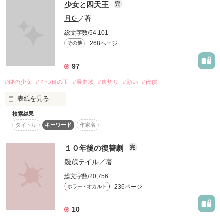
少女と四天王
く。だがそこに、実家から茶会の誘いがあり、そこには王太子
完
噂の俺様ヤンキー君に

とサンドラも訪れるという――。

月☪︎
／著
これは、聖女として失格だと蔑まれていたリュミエールが、自
秘密のお願いをしに

分を取り巻く不遇な環境から解放され、幸せをつかみ取るまで
総文字数/54,101
の物語。
268ページ
その他
行くことになりました

97
作品を読む
#鍵の少女
#４つ目の玉
#暴走族
#裏切り
#願い
#代償
だけど

表紙を見る
検索結果
鍵の少女と４つ目の玉があれば

タイトル
キーワード
作家名
「無理」

願いが叶う。

１０年後の復讐劇
完
幾歳テイル
／著
「そんなこと言わずに！

総文字数/20,756
☆★読者数４００人突破★☆

236ページ
ホラー・オカルト
お、お願いしますっ！」

10
ありがとうございます！
