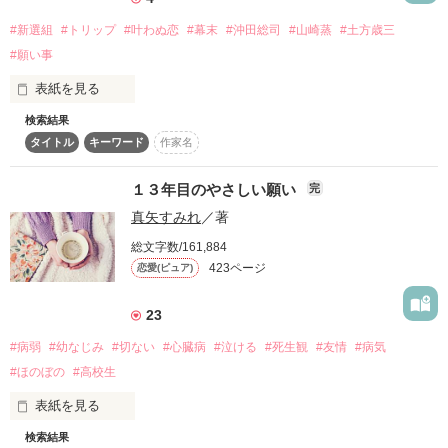
作品を読む
#新選組
#トリップ
#叶わぬ恋
#幕末
#沖田総司
#山崎蒸
#土方歳三
#願い事
†嫉妬† 石森杏奈

強引なヤンキー君に

表紙を見る
†強欲† 池上勇吾

気絶させられそうになって

検索結果
†憤怒† 水谷一花

タイトル
キーワード
作家名
静かに流れる

†傲慢† 中沢詩織

１３年目のやさしい願い
完
幾千もの時

†色欲† 武藤蓮希

「お前のこと

真矢すみれ
／著
†暴食† 山根光子

総文字数/161,884
本気で好きだ

何人もの人の運命が

423ページ
恋愛(ピュア)
 †怠惰† 大国伸二郎

って言ったらどうする？」

大きな波を打って

23
ノコサレタノロイは誰にも止められない……。

#病弱
#幼なじみ
#切ない
#心臓病
#泣ける
#死生観
#友情
#病気
※書籍化されたナナツノノロイのその後の世界です。

#ほのぼの
#高校生
私を、動かしてくれたーー

俺様なくせに

こちらだけでも、お楽しみいただける内容となっています。

表紙を見る
検索結果
もしも、願っても良いのなら……

なぜか甘い
