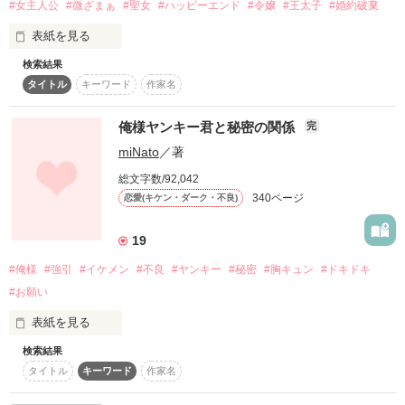
#女主人公
#微ざまぁ
#聖女
#ハッピーエンド
#令嬢
#王太子
#婚約破棄
天音 紗世様

琴宙様

表紙を見る
里miwa様

検索結果
祥加~hiroka~様

【2023/1/5、スターツ出版ベリーズファンタジー様より発売さ
FMラジオ様

タイトル
キーワード
作家名
れました書籍の、改稿前のWEB版となっています】

\ 2017年9月 /

フィースバーク侯爵家の三女として生まれたリュミエールは、
俺様ヤンキー君と秘密の関係
完
運命の泣き恋特集掲載

ある日、悲しい夢を見て目覚める――。聖女の血筋であるにも
miNato
／著
かかわらず、何の能力も持たず『空っぽ聖女』、『亡霊令嬢』
\ 2018年2月 /

などと周りの貴族、両親や姉達にさえ揶揄、冷遇されていた彼
総文字数/92,042
ブルーレーベルより発売されました。

女。しかし、その容姿だけは誰よりも血筋を受け継いだ為、王
340ページ
恋愛(キケン・ダーク・不良)
ありがとうございました。

太子の婚約者として選ばれることとなった。その日は王太子の
誕生日で、生誕祭の会場に赴いた彼女だったが、なんとその場
19
でいきなり婚約破棄を叩きつけられ、腹違いの姉のサンドラが
知らぬ間に彼とただならぬ関係になっていた事を知る……。悲
#俺様
#強引
#イケメン
#不良
#ヤンキー
#秘密
#胸キュン
#ドキドキ
嘆にくれ気を失う彼女を救ったのは冷血と名高い銀竜公爵と呼
#お願い
ばれている男性で……その後、日を置かずに彼から婚約の申し
作品を読む
出があり、リュミエールは支度金と引き換えで追放されるかの
表紙を見る
ように家から追い出されるのだった……。

絶望にくれながら訪れた嫁ぎ先の公爵家だったが、そこで出会
検索結果
ったのは彼女に好意的な人々ばかりで……日々彼女は塞いでい
タイトル
キーワード
作家名
た思いを解きほぐされ、楽しい日々を過ごしながら、やがてぶ
ワケありで

っきらぼうだが素直で努力家の銀竜公爵との距離も近づいてゆ