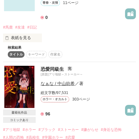
キヲツケテ・・・・。

11ページ
青春・友情
さとみっち様

現在シナリオ講座の講師

エステル★様

小早川春希(32)

素敵なレビュー&感想を頂き、ありがとうございます

0
作品を読む
感謝感謝でございます

「逃げていいんだよ」

#馬鹿
#友達
#日記
　彼の言葉に勇気をもらい、逃げ出した美桜だったが、

私の初のホラー作品です☆読んでいただけたら幸いです(*^。^*)
表紙を見る
表紙 フリー画像

　将来が見えず漠然とした不安の中で日々を過ごしていた。

第2回短編コンテスト

検索結果
この作品は、☆NO.6☆くまさん専用の作品になりまっする(ｰω
よろしくお願いします

　そんなある日、知人に誘われて行ったシナリオ講座で、美桜
タイトル
キーワード
作家名
ｰ)

作品を読む
の背中を押してくれた彼と再会するのだった。

できれば毎日更新していきます(b･ω･)b

恐愛同級生
完
　しかし、彼は美桜との出会いを覚えていなかった。

[原題]アリ地獄～ストーカー～
正直に書くんで、読んでて飽きないと思うよ(๑¯ω¯๑)

作品を読む
　美桜の恋はどうなる？

なぁな / 中山紡希
／著
あたしの日常には毎日何か起きてるからなぁ～笑

総文字数/97,531
完結

303ページ
ホラー・オカルト
※しおり、ファン待ってます(ू•ω•ू❁)

あと、完結ってなってますが、続きます( •ω•｡)و﻿ ｸﾞｯ!

書籍化作品
96
Since.12/12~
作品を読む
コミックあり
#アリ地獄
#ホラー
#ブラック
#ストーカー
#嫌がらせ
#身近な恐怖
#人間の恐怖
#高校生
#学園ホラー
#恋愛