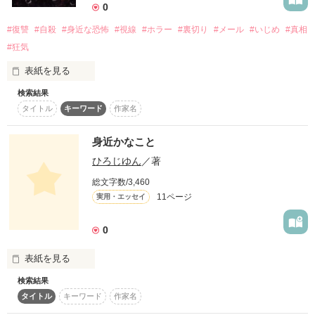
0
☑ 書いてあることが、すべてとは限らない。

☑ 本当の答えを見つけて。

#復讐
#自殺
#身近な恐怖
#視線
#ホラー
#裏切り
#メール
#いじめ
#真相
でも、ある出来事がきっかけになって

#狂気
表紙を見る
素直になれない2人の

【受験者記録】

検索結果
私の運命の歯車が、大きく変わっていくことになる･･････

――・・・アナタノコトヲゼッタイユルサナイ・・・。

おたま様

ジレ甘ラブストーリー ――――――。

タイトル
キーワード
作家名
身近かなこと
ひろじゆん
／著
◇　◇　◇　◇　◇　◇　◇　◇　◇　◇　◇

作品を読む
突き刺さるような鋭い視線・・・

総文字数/3,460
◎2017. 1.17   完結しました！

渋矢 朱美

11ページ
実用・エッセイ
アラサーОＬ 30歳

常に監視されているようで、日々恐怖を感じて過ごしている。

恋も仕事も一生懸命な頑張り屋さん

0
◎2017. 1.30   番外編追加しました！

◇　　◇　　◇　　◇　　◇　　◇　　◇

表紙を見る
検索結果
 身近な出来事、人それぞれの考え。いろいろな事があるから面
タイトル
キーワード
作家名
この視線の正体は、一体誰なのか？

白い。いろんな人の考えがあるから面白い。
「アナタの隣に立ってる、女の人って･････」
