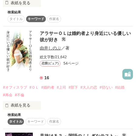
表紙を見る
復刻！夏の野いちごビギナーズ応援コンテスト～中・長編チ
ャレンジ！～
検索結果
タイトル
キーワード
作家名
500文字の不気味なテスト、募集中。
200文字でゾッ！こわい短編コンテスト
それでは今日のテスト、始めます。

アラサーＯＬは婚約者より身近にいる優しい
彼が好き
完
｢乃愛が好きだ｣

スターツ出版小説投稿サイト合同企画「1話からの長編大
賞」野いちご！会場
由井しのぶ
／著
「このテストのルール」

総文字数/21,642
その他の条件
動画あり
コミックあり
54ページ
恋愛(ピュア)
☑ 最初に思いついた答えを疑って。

☑ 見えているものが、本当とは限らない。

☑ 「知ってる」だけでは、足りません。

16
☑ 身近なふしぎを、見逃さないで。

#オフィスラブ
#ＯＬ
#婚約者
#上司
#部下
#大人の恋
#切ない
#結婚
運命の人は意外と身近にいたらしい―。

#再会
#不倫
【ベリカフェランキング】

表紙を見る
ホラー・オカルト47位

検索結果
タイトル
キーワード
作家名
――――――――――――――――――

結婚を目前に控えたアラサーОＬの私

作品を読む
見抜ける？ ～国語のふしぎなテスト～
完