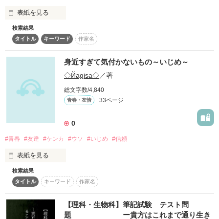
彼女《七海》に好きな人が…！

表紙を見る
☆☆☆☆☆☆☆☆☆☆☆☆☆

検索結果
最後って、色々ありますよね。

初めての長編に挑戦！

タイトル
キーワード
作家名
その中で今や誰もが経験する、

上手く書けてるかわからないケドよかったら感想下さい(^^)
身近な最後を描きました。

身近すぎて気付かないもの～いじめ～
※ 短編集です。

◇Йagisa◇
／著
作品を読む
総文字数/4,840
33ページ
青春・友情
作品を読む
0
#青春
#友達
#ケンカ
#ウソ
#いじめ
#信頼
表紙を見る
検索結果
タイトル
キーワード
作家名
           「ずっと、友達だよね！」

【理科・生物科】筆記試験 テスト問
題 ー貴方はこれまで通り生き