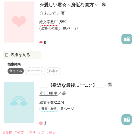
☆愛しい君☆～身近な貴方～
完
☆未歩☆
／著
start▷2019.11.19

総文字数/11,559
emd▷2019.11.19
86ページ
恋愛(その他)
0
作品を読む
表紙を見る
検索結果
☆☆☆☆☆☆☆☆☆☆☆☆☆

タイトル
キーワード
作家名
人を好きになったことが

ない七海。

___ 【身近な最後…'･*.｡:･】___
完
素直じゃなくて

小川 明里
／著
いつも友達と遊んでばかり！

総文字数/2,274
5ページ
青春・友情
1
そんなある日……？

#最後
#卒業
#中学
#涙
#身近
あることがきっかけで
