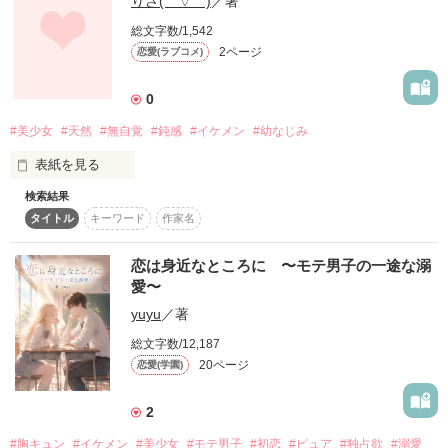
りさ(￣▽￣)
／著
新しい犬が来て、シロは死んだと思っていたのですが……。

最後に穴の中から顔を出すのは……

総文字数/1,542
奇跡は身近にあるものです！！
2ページ
恋愛(ラブコメ)
一体、誰……？

0
作品を読む
26年4月26日 完結 公開スタート

#美少女
#天然
#無自覚
#鈍感
#イケメン
#幼なじみ
表紙を見る
2019.4月　文庫化

検索結果
〜無自覚美少女｡天然超鈍感｡高校1年生｡人懐っこい

※その後が気になる！という

タイトル
キーワード
作家名
              只今初恋中?!〜

読者さんのご意見を参考に、

        佐藤  友梨香   (さとう ゆりか)

本作の続きを文庫版【恐愛同級生】の

番外編として書き下ろしました。

恋は身近なところに 〜モテ男子の一途な溺
〜ドSイケメン｡いつもクールだか友梨香の前では

登場人物たちのその後はどうなったのか……

愛〜
            あまあま？！ 〜

そちらも楽しんで頂けたら嬉しいです。

yuyu
／著
         東堂 恭平   (とうどう きょうへい)

総文字数/12,187
〜クール美少女｡友梨香の親友｡クールだか相談にいつも乗って
20ページ
恋愛(学園)
くれる優しい子｡〜

           斎藤 零    (さいとう れい)

作品を読む
2
〜零の彼氏であり、恭平の親友 

#胸キュン
#イケメン
#美少女
#モテ男子
#初恋
#ピュア
#独占欲
#溺愛