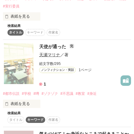
              爽やかイケメン 〜

           和島 光   (まじま こう)

#実行委員
表紙を見る
〜みんなに好かれる人懐っこいイケメン｡

               友梨香に気があるようで？！〜

検索結果
            柏木 怜   (かしわぎ れん)
タイトル
キーワード
作家名
「俺、好きな子と同じ実行委員になりたいと思うくらいには、
その子のこと好きだよ」

天使が通った
完
作品を読む
天瀬マリナ
／著
モテ男子から向けられた、純粋で甘すぎる恋心――。

総文字数/295
1ページ
ノンフィクション・実話
　　　　　　　……✽〜❁〜✽……             

1
#都市伝説
#学校
#噂
#ゾクゾク
#不思議
#教室
#身近
　　　　《音乃 華恋　Karen Otono》

表紙を見る
学年一の美少女。見た目のせいで普段は周りから怖がられてい
るが、本当はピュアで優しい。

検索結果
私の学校に、ずっと伝わっている話です。
タイトル
キーワード
作家名
　　　　　　　　　　×

気をつけて！〜身近なところで起きること〜