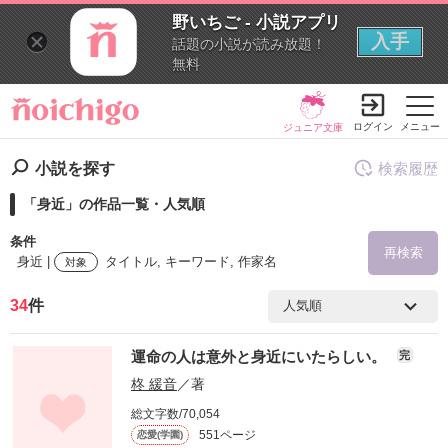
野いちご - 小説アプリ
入手
話題の小説が読み放題！
無料
ログイン
メニュー
ジュニア文庫
小説を探す
検索履歴
「身近」の作品一覧・人気順
条件
再検索
身近 |
タイトル, キーワード, 作家名
対象
34
件
検索ワード
運命の人は意外と身近にいたらしい。
完
を含む
柊 緩音
／著
総文字数/70,054
を除く
551ページ
恋愛(学園)