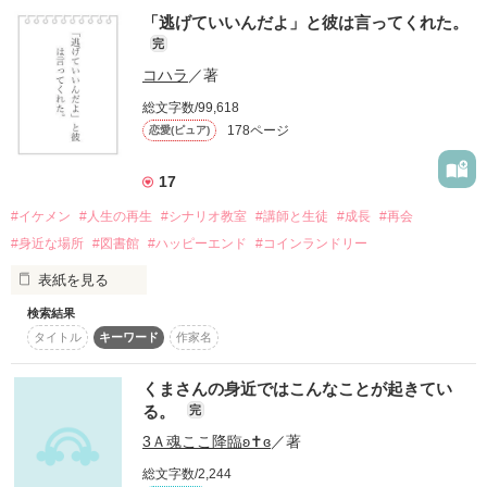
●総合ランキング最高1位!!

「逃げていいんだよ」と彼は言ってくれた。
ありがとうございます！

私は何か大事なことを、忘れている気がする・・・。

完
作品を読む
婚約者の隣にいる、若くて美人な女性

コハラ
／著
総文字数/99,618
私が見てる前で、まさか･････

一体、ナニ？

178ページ
恋愛(ピュア)
\素敵なレビューありがとうございます/

放心状態で涙目の私は、その場に座り込んでしまう

17
恐怖はいつもすぐそばにある。

ニーナ.com  様

そして、すべてを聞いてしまった

#イケメン
#人生の再生
#シナリオ教室
#講師と生徒
#成長
#再会
せんまる 様

#身近な場所
#図書館
#ハッピーエンド
#コインランドリー
表紙を見る
そう・・・

検索結果
恋も仕事も一生懸命に頑張るアラサーОL

仕事に押しつぶされそうになった時、彼女と彼は出会った。

タイトル
キーワード
作家名
元デザイン制作会社社員

感想、レビューお待ちしてます！

朱美の恋の結末は･･････

現在引っ越し会社のアルバイト

こんなにもすぐ近くに。

くまさんの身近ではこんなことが起きてい
藍沢美桜(28)

る。
完
3Ａ魂ここ降臨ʚ✝ɞ
／著
×

総文字数/2,244
スランプ中の人気脚本家
