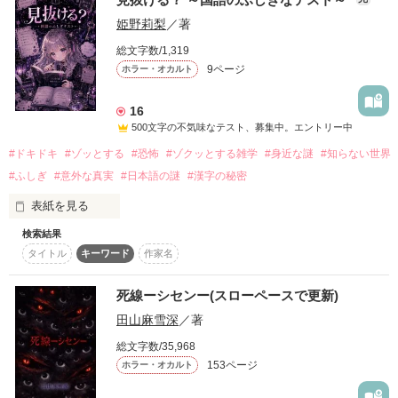
☞クールな隠れ溺愛イケメン

姫野莉梨
／著
成宮 大翔(Narumiya Daito)

会社の多忙な業務に追われながら

総文字数/1,319
9ページ
ホラー・オカルト
×

セクハラ上司も可憐に受け流し

☞ツンデレ鈍感美少女

16
日々の仕事にも前向きに取り組んでいた

500文字の不気味なテスト、募集中。エントリー中
榎本乃愛(Enomoto Noa)

#ドキドキ
#ゾッとする
#恐怖
#ゾクッとする雑学
#身近な謎
#知らない世界
#ふしぎ
#意外な真実
#日本語の謎
#漢字の秘密
「今度の企画、評判いいって聞いたぜ！ おめでとう！」

――――――――――――――――――

表紙を見る
「そう言ってもらえると、私もうれしいな」

検索結果
タイトル
キーワード
作家名
大っ嫌いな幼なじみだったはずなのに

死線ーシセンー(スローペースで更新)
部署は違うけど、社内に素敵な婚約者もいる

それでは今日のテスト、始めます。

田山麻雪深
／著
同期入社で歳も同じ、仕事の愚痴も黙って聞いてくれた

総文字数/35,968
153ページ
ホラー・オカルト
☑ 最初に思いついた答えは、忘れて。

どうしてこんなに胸が苦しいの……？

いつも優しく励ましてくれる彼と、一緒に人生を･････

☑ 言葉の裏側を見て。
