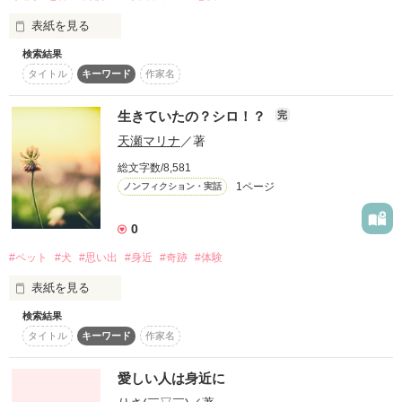
作品を読む
表紙を見る
検索結果
タイトル
キーワード
作家名
原題…アリ地獄〜ストーカー〜

すべての始まりは、一通のメールだった

生きていたの？シロ！？
完
天瀬マリナ
／著
姿の見えない恐怖は徐々に増していく

総文字数/8,581
1ページ
ノンフィクション・実話
それは、まるでアリ地獄

0
#ペット
#犬
#思い出
#身近
#奇跡
#体験
もがけばもがくほど、足を取られ深みにはまる

表紙を見る
必死でよじ登ろうとすれば周りの壁が崩れる

検索結果
通学路にいた白くて大きな犬。

タイトル
キーワード
作家名
高校生の私は、シロと名づけていたのですが突然、いなくなっ
恐怖と絶望の中、

て……。

愛しい人は身近に