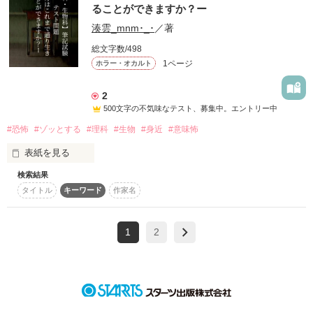
ることができますか？ー
湊雲_mnm･_･
／著
総文字数/498
     やっぱ、そんなことあり得ないよね

1ページ
ホラー・オカルト
2
500文字の不気味なテスト、募集中。エントリー中
  分かってたけど、知らないふりをしてたの

#恐怖
#ゾッとする
#理科
#生物
#身近
#意味怖
表紙を見る
検索結果
　　【理科・生物科】筆記試験　テスト問題

タイトル
キーワード
作家名
           だって、その方が楽だから。

ー貴方はこれまで通り生きることができますか？ー

1
2
　  ……どうやら普通のテストではないようだ。

　　　　身近に潜むこの恐ろしさや怖さ。

　　　　　  それを知ってしまった後

              だけど、気づいちゃった 

　　　 "これまで通りには生きられない。"