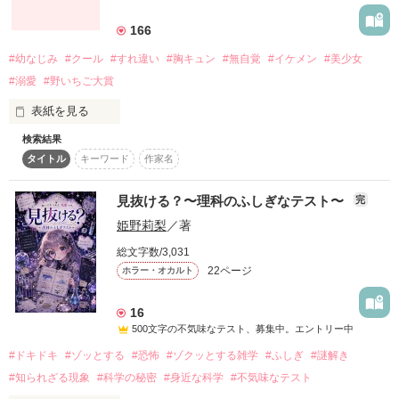
詳しく検索
166
検索対象
#幼なじみ
#クール
#すれ違い
#胸キュン
#無自覚
#イケメン
#美少女
タイトル
キーワード
作家名
表紙コメント
#溺愛
#野いちご大賞
あらすじ
表紙を見る
検索結果
ジャンル
タイトル
キーワード
作家名
近すぎて気づけない。

見抜ける？〜理科のふしぎなテスト〜
完
感想
姫野莉梨
／著
本当は誰よりも大切な存在、"幼なじみ"――。

ステータス
全て
完結
更新中
総文字数/3,031
22ページ
ホラー・オカルト
作品の長さ
長編
中編
短編
16
運命の人とかって憧れるけど、

作品の長さについて
500文字の不気味なテスト、募集中。エントリー中
#ドキドキ
#ゾッとする
#恐怖
#ゾクッとする雑学
#ふしぎ
#謎解き
コンテスト
#知られざる現象
#科学の秘密
#身近な科学
#不気味なテスト
超短編で謎をしかけろ！100文字ミステリーコンテスト
あれ……？
