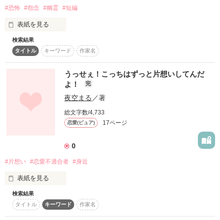
#恐怖
#怨念
#幽霊
#短編
表紙を見る
でも――――、

検索結果
私霊感のある幼馴染の話を聞いただけなの､､､
タイトル
キーワード
作家名
恋は、身近なところにあるのかもしれない。

うっせぇ！こっちはずっと片想いしてんだ
作品を読む
よ！
完
夜空まる
／著
   ＼日常にある青春を描いたショートストーリー／

総文字数/4,733
17ページ
恋愛(ピュア)
※更新が遅いかもです…！頑張りますっ！
0
#片想い
#恋愛不適合者
#身近
作品を読む
表紙を見る
検索結果
タイトル
キーワード
作家名
あー。わたしって本当に恋愛不適合者なんだなあ・・・。
