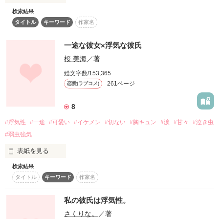
傍にいてもいいの…？

検索結果
「ねぇ琉樹！今日あたしと遊ぼ？」

タイトル
キーワード
作家名
「私と遊ぼうよ！」

一途な彼女×浮気な彼氏
「えぇ〜かよじゃダメ？」

桜 美海
／著
総文字数/153,365
261ページ
恋愛(ラブコメ)
ねぇ、教えてよ…柊くん

8
このチヤホヤされている

琉樹っていうのは

#浮気性
#一途
#可愛い
#イケメン
#切ない
#胸キュン
#涙
#甘々
#泣き虫
#弱虫強気
表紙を見る
実は、あたしの彼氏。

検索結果
       咲元 ひまり

タイトル
キーワード
作家名
           ×  

＊*　A special thanks! *＊

       坂本  皐

だけど、浮気が絶えない。

私の彼氏は浮気性。
*いしっち*様

さくりな。
／著