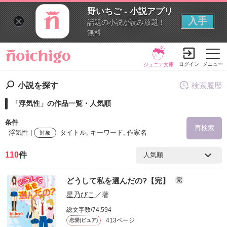
野いちご - 小説アプリ
入手
話題の小説が読み放題！
無料
ログイン
メニュー
ジュニア文庫
小説を探す
検索履歴
「浮気性」の作品一覧・人気順
条件
再検索
浮気性 |
タイトル, キーワード, 作家名
対象
110
件
検索ワード
どうして私を選んだの?【完】
完
を含む
星乃びこ
／著
総文字数/74,594
を除く
413ページ
恋愛(ピュア)