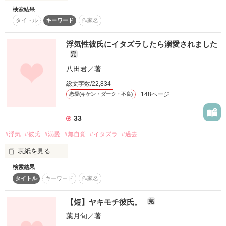
それでもそんな彼がどうしても好きなのです。

検索結果
タイトル
キーワード
作家名
読者様8000人突破!?

あーぁ…またか、、、

作品を読む
×

浮気性彼氏にイタズラしたら溺愛されました
完
ねえ、君はもう私なんて好きじゃないの???

八田君
／著
「じゃあ、花奈も浮気すればいいんじゃない？」

素敵なレビュー頂きました♪

総文字数/22,834
桜庭優芽

148ページ
恋愛(キケン・ダーク・不良)
心配性な学園美女

☆AKI☆ 様

天桜琉衣（ｱﾏｵｳﾘｲ）

美墺様

33
なめんなょッ。様

もも☆涼健 様

#浮気
#彼氏
#溺愛
#無自覚
#イタズラ
#過去
ナタク様

あらしぃ様

表紙を見る
2017.5.27〜6.4

ねぇ、教えて？

ちびぅさ様

高校3年生になった2人。

うんピ様

検索結果
私に彼氏が出来ました

ryona*様

タイトル
キーワード
作家名
иаиои様

貴方をなぜ…

☆めぐゃ☆様

かっこよくていつでも優しくて

【短】ヤキモチ彼氏。
完
希望@star様

ようやく、気持ちが伝わったはずなのにまたしても、不穏な影
まにあま様

葉月旬
／著
なんでも出来るけど

が…!?

桜まゆ様
