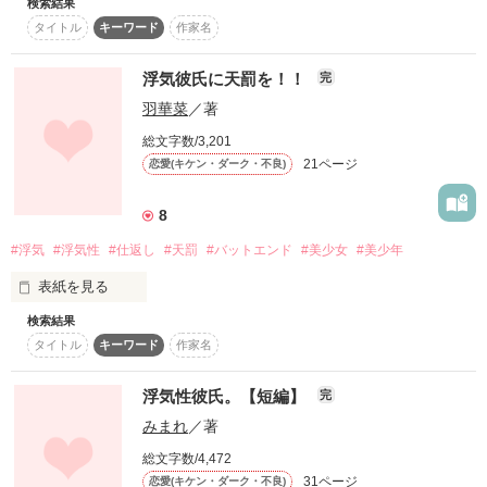
検索結果
これは、とても悲しいひとりの少年が経験したお話です。

ありがとうございます！

タイトル
キーワード
作家名
その子はとてもかわいい彼女がいるのに浮気したせいでこのよ
Start ＊ H25.02.05

PV87000突破！
うな結果になってしまいました。

浮気彼氏に天罰を！！
完
羽華菜
／著
彼女のその時の気持ちにも気づかずに……
作品を読む
総文字数/3,201
21ページ
恋愛(キケン・ダーク・不良)
作品を読む
8
#浮気
#浮気性
#仕返し
#天罰
#バットエンド
#美少女
#美少年
作品を読む
表紙を見る
検索結果
浮気してる彼。

タイトル
キーワード
作家名
やられっぱなし、悔しくない？

浮気性彼氏。【短編】
完
みまれ
／著
仕返し、しましょ？
総文字数/4,472
31ページ
恋愛(キケン・ダーク・不良)