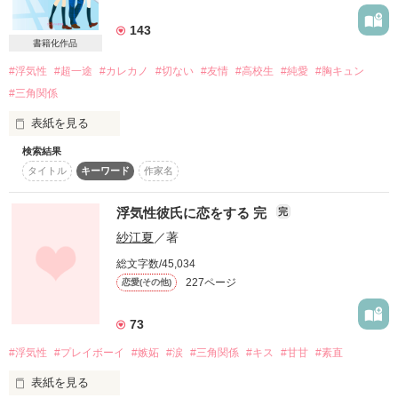
詳しく検索
143
書籍化作品
検索対象
#浮気性
#超一途
#カレカノ
#切ない
#友情
#高校生
#純愛
#胸キュン
タイトル
キーワード
作家名
表紙コメント
#三角関係
あらすじ
表紙を見る
ジャンル
検索結果
タイトル
キーワード
作家名
――ねぇ、遥斗(はると)くん…なんであなたは

感想
あの時、私を選んだの?

浮気性彼氏に恋をする 完
完
紗江夏
／著
ステータス
全て
完結
更新中
総文字数/45,034
227ページ
作品の長さ
恋愛(その他)
長編
中編
短編
私は、本当に…あなたの彼女なのかな…?

作品の長さについて
73
#浮気性
#プレイボーイ
#嫉妬
#涙
#三角関係
#キス
#甘甘
#素直
コンテスト
表紙を見る
超短編で謎をしかけろ！100文字ミステリーコンテスト