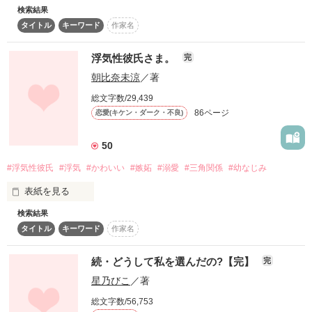
検索結果
復刻！夏の野いちごビギナーズ応援コンテスト～中・長編チ
タイトル
キーワード
作家名
ャレンジ！～
*一途な彼女

500文字の不気味なテスト、募集中。
浮気性彼氏さま。
完
北川遥斗

川上 由梨

200文字でゾッ！こわい短編コンテスト
朝比奈未涼
／著
スターツ出版小説投稿サイト合同企画「1話からの長編大
総文字数/29,439
賞」野いちご！会場
×

86ページ
恋愛(キケン・ダーク・不良)
×

その他の条件
動画あり
コミックあり
50
*プレイボーイな彼氏

#浮気性彼氏
#浮気
#かわいい
#嫉妬
#溺愛
#三角関係
#幼なじみ
黒井 隼人

表紙を見る
桜庭優芽(ゆめ)

検索結果
タイトル
キーワード
作家名
「私の事なんて好きじゃないのかな」

続・どうして私を選んだの?【完】
完
私以外の女の子達に向ける

星乃びこ
／著
あのとても優しい笑顔

アナタは私の月、金限定彼氏さま。

2人の恋は複雑に絡み合う…。

総文字数/56,753