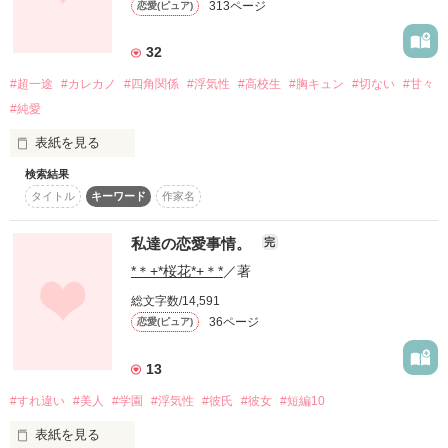
313ページ
恋愛(ピュア)
ねえ隼人君

32
毎日違う女の子を彼女にしてるアナタだけど毎週月、金だけは
★続編に続きます★

１回だけでいいから

#超一途
#カレカノ
#四角関係
#浮気性
#高校生
#胸キュン
#切ない
#甘々
私の彼氏。

私にも笑顔を向けてよ――?

#純愛
表紙を見る
＊＊＊＊＊

検索結果
君との距離が近づいて遠くなる

タイトル
キーワード
作家名
そんな甘酸っぱいストーリー

「他の女の子を知っているから花奈ｰｶﾅｰの良さがわかるんでし
――…遥斗くんは…不安を感じたことはないの?

ょ？」

→2013年2月4日

私達の恋愛事情。
完
＊総合ランキング最高１位＊

総合＆恋愛ランキング

＊ジャンル別ランキング最高１位＊

*＊+*桜花*+＊*
／著
最高6位までいきました*

総文字数/14,591
とうとうPV6000000突破！

…私は、いつも不安で堪らないんだ。

36ページ
恋愛(ピュア)
→2013年10月18日

読者数1000人突破！

可憐で可愛い見た目とは裏腹に女好きでクズな彼だけど。

＊総合ランキング最高２位＊

＊ジャンル別ランキング最高２位＊

13
ありがとうございます\( ˆoˆ )/！

→2017年9月16日

#すれ違い
#美人
#学園
#浮気性
#彼氏
#彼女
#短編10
レビューThanks

＊総合ランキング１位＊

◎Yuiiii様

表紙を見る
＊ジャンル別ランキング１位＊

北川遥斗
