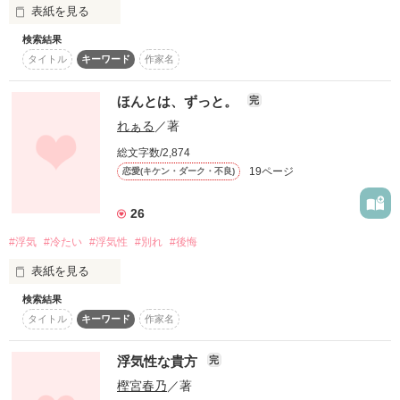
田中春亜【harua tanaka】

8/12完結しました

表紙を見る
作品を読む
H.29.9.22

×

検索結果
総合ランキング最高2位

“一途で可愛い女の子”

総合ランキング＊3位

タイトル
キーワード
作家名
恋愛ランキング最高2位

五十嵐柚香

如月來斗【raito kisaragi】

【Ikarashi Yuuka】

読者様3000人突破!!

ほんとは、ずっと。
完
200万PV突破

＊─────────────＊

れぁる
／著
ありがとうございます
“浮気性の彼氏”

総文字数/2,874
桜木光輝

『２度目の恋〜涼太SS〜』完結しました!!

19ページ
恋愛(キケン・ダーク・不良)
【Sakuragi Kouki】

↑

作品を読む
26
このお話についている番外編３の続きのお話です！

2013.7.23

#浮気
#冷たい
#浮気性
#別れ
#後悔
來斗sideを追加しました。

初作品です！

表紙を見る
素敵なレビュー頂きました♪

検索結果
ほんとは、ずっと。

タイトル
キーワード
作家名
作品を読む
お前のこと好きじゃなかった。

美墺様

作品を読む
浮気性な貴方
完
A-o-i様

リリパット様

樫宮春乃
／著