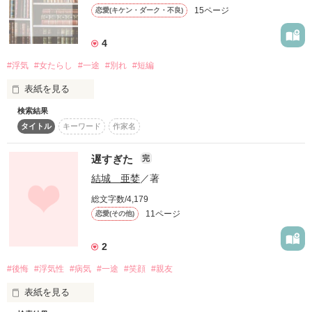
-----＊-----＊-----＊-----＊-----

感謝です！

15ページ
恋愛(キケン・ダーク・不良)
作品を読む
4
作品を読む
\総合ランキング11位/

#浮気
#女たらし
#一途
#別れ
#短編
「じゃあ私も浮気しちゃおうかなあ」

表紙を見る
検索結果
「バーカ、お前は俺以外無理だろ」

貴方の瞳に私は写っていますか？

タイトル
キーワード
作家名
感想、レビューくれたら

浮気性

嬉しいです♡♡
蓮沼　翔

遅すぎた
完
結城 亜婪
／著
……すっごく悔しいけど、

×

作品を読む
その通りなんです。

総文字数/4,179
翔に一途

11ページ
恋愛(その他)
安藤　未来

2
#後悔
#浮気性
#病気
#一途
#笑顔
#親友
*+◇+*

感想ノート

表紙を見る
ゴン丸様
