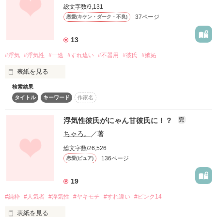
舞岳麗美様

総文字数/9,131
иаиои様

37ページ
恋愛(キケン・ダーク・不良)
13
ありがとうございます!!

・三崎 凛 (みさき りん)

#浮気
#浮気性
#一途
#すれ違い
#不器用
#彼氏
#嫉妬
一途、彼女

表紙を見る
・和泉 千雅 (いずみ ちか)

浮気性、彼氏
検索結果
どうして…？

タイトル
キーワード
作家名
作品を読む
浮気性彼氏がにゃん甘彼氏に！？
完
作品を読む
どうして、なの？

ちゃろ。
／著
総文字数/26,526
136ページ
恋愛(ピュア)
私たち、何がいけなかったのかな…？

19
#純粋
#人気者
#浮気性
#ヤキモチ
#すれ違い
#ピンク14
私、本当に貴方の彼女なのかな…？

表紙を見る