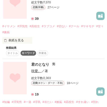
総文字数/7,070
水代朱鈴様

27ページ
恋愛(学園)
名づ葉様

私は好きになったんでしょうか？

みゆもん★様

浮気ばかりしています

♡ぽんちゃん♡様

39
夏川 晴太

作品を読む
#イケメン
#浮気性
#高校生
#ラブコメ
#切ない
#クール
#ヤキモチ
#甘々
ありがとうございます★

＊＊＊＊＊

#嫉妬
   ×

こんな辛いならもういっそ。

表紙を見る
寺島 いろは

検索結果
終わってしまいたい…。

あたしの彼氏は、

『どうして私を選んだの?』の続きのお話となります。

タイトル
キーワード
作家名
浮気しないでって言ったら困るかな？

作品を読む
あたしの事が嫌いです。

君のとなり
完
浮気性な学園王子

咲愛。
／著
佐渡山梨央（ｻﾄﾞﾔﾏﾘｵ）

もっと困らせてしまおうかな

総文字数/2,303
2月3日start♪

3月14日end!!

18ページ
恋愛(キケン・ダーク・不良)
浮気性彼氏とイタズラ好きの無自覚彼女のお話です

19
＊─────────────＊

H.25･10･18

オマケ（続編）追加しました!!!!
総合ランキング最高＊12位

#短編
#浮気性
#一途
#浮気
#冷たい
#嫉妬
#高校生
#すれ違い
#別れ
ジャンル別ランキング最高＊12位
