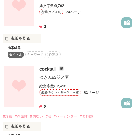
     「皐っ！帰ろ！」

「じゃあ〜、今日はこの子ね♪」

総文字数/6,762
素敵な感想、ありがとうございます!!

24ページ
恋愛(ラブコメ)
――お願い。

1
\*祝*　PV数、300000突破！/

     「ごめんひまり」

表紙を見る
あたしには見せてくれない顔を

他の子には見せる。

検索結果
＆

タイトル
キーワード
作家名
――あぁまたダメだった。

\*祝*　読者数、7000人突破/

cocktail
完
ゆきんぬ♡
／著
一途で可愛い彼女 ひまり。

はずだったのに…

「朔夜くん！日曜日、

総文字数/12,498
ファン登録して下さった皆様、

浮気性でイケメンの彼氏 皐。

デートしませんか！！」

61ページ
恋愛(キケン・ダーク・不良)
本棚inして下さった皆様、

8
「あー、わり。

読んで下さった皆様、

その日は愛ちゃんとデート」

「羽奈〜♪」

#浮気
#浮気性
#切ない
#涙
#バーテンダー
#美容師
健気なひまりは今日もまた――…

そして訪問して下さった皆様、

表紙を見る
ある理由がきっかけでニャンコに。
