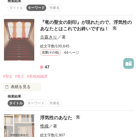
検索結果
全ての皆様に感謝です！

※２人は恋人同士です。

タイトル
キーワード
作家名
本当に、ありがとうございます！m(_ _)m

        久しぶりのデート。

『竜の聖女の刻印』が現れたので、浮気性の
「俺から離れんなよ」

            またキャンセルされちゃった。

あなたとはこれでお終いですね！
完
感想･評価お待ちしてます*

-----＊-----＊-----＊-----＊-----

古森きり
／著
時々、甘くなったり。

          彼の部屋に散らばる女物の服。

総文字数/100,645
PV数→400000突破!!!

               甘い香水の香り。

Start:13.2/8～End:13.2/16
読者数→155人突破!!

44ページ
ずっと一途に彼氏だけを

恋愛(その他)
                  玄関のハイヒール。

投票数→25突破!!!

想ってる女の子

         そう。私の彼は。

47
斎藤 綾音[ Saitou Ayane ]

--------------------------------------------

作品を読む
#聖女
#竜王
#異種婚姻譚
start  1.25

表紙を見る
夏李花さん、みーーーーーーーさん、失恋ちゃんさん、ねこ  ( 
×

                  浮気性。

^  ω *さん、キキ^_^さん、Red Black*さん、

end 2.13

検索結果
アルファポリス、ベリーズカフェに掲載しています。
タイトル
キーワード
作家名
超浮気性で彼女よりも

2/13  おまけも完結しました！

他の子優先な男の子

浮気性のあなた
完
8/14  おまけ2も完結しました！

作品を読む
風間 朔夜[ Kazama Sakuya ]

惟織
／著
感想ありがとうございます!!!
総文字数/2,907
読者数1000人越え！！
