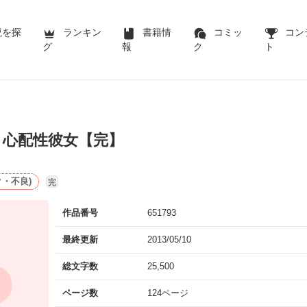
説を探
ランキン
書籍情
コミッ
コン
グ
報
ク
ト
と心配性彼女【完】
・不良)
完
作品番号
651793
最終更新
2013/05/10
総文字数
25,500
ページ数
124ページ