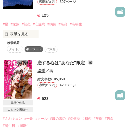
【ありったけの寵愛に包まれる、シンデレラストーリー】

397ページ
恋愛(ピュア)
る。

しかし再びかなを襲ったのは、心臓病。

125
今度は移植手術が必要となった。

作品を読む
難易度の高い移植手術。研修の指導医と幸治による手術によ
#星
#家族
#初恋
#心臓病
#病気
#余命
#高校生
り、かなは無事に移植手術を終えた…。

表紙を見る
物語はそこから始まります。

作品を読む
パート１から是非ご覧ください。
検索結果
金髪で

タイトル
キーワード
作家名
たくさんのピアスをつけて

目つきが悪い

ヤンキーのきみ

作品を読む
恋する心は“あなた”限定
完
綴季
／著
総文字数/105,059
だけどその見た目とは裏腹に

420ページ
恋愛(ピュア)
照れ屋さんで

いつも心に寄り添ってくれる

523
優しい人

書籍化作品
コミック掲載中
ねぇ…

#ふわキュン
#一途
#クール
#ほのぼの
#保健室
#初恋
#笑顔
#告白
#誕生日
#同級生