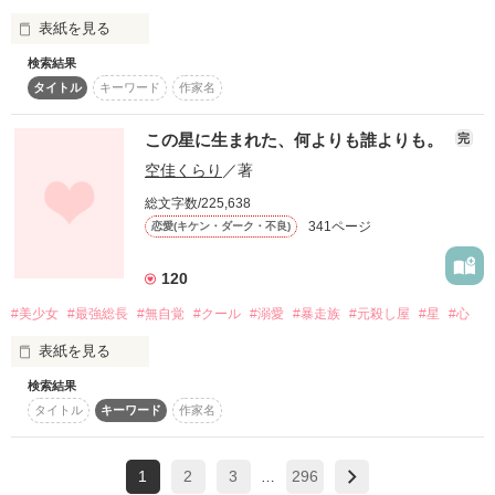
きみの心の中に

表紙を見る
まだあたしはいますか？

検索結果
もう一度“好き”って言えたらいいけど…

タイトル
キーワード
作家名
あの日見た星を

まだ覚えていますか？

やっぱり怖くて言えない…

この星に生まれた、何よりも誰よりも。
完
空佳くらり
／著
だから、そっと心の奥にしまっておこう…って思っていたん
あたしの心の中には

だ…

いつだってきみがいます

総文字数/225,638
341ページ
恋愛(キケン・ダーク・不良)
それなのに…

好き

120
大好き

#美少女
#最強総長
#無自覚
#クール
#溺愛
#暴走族
#元殺し屋
#星
#心
「……離してやんねぇからな？」

愛してる

表紙を見る
「そういう表情見せるのは、俺だけにしろよ？」

検索結果
　......ねえ。

タイトル
キーワード
作家名
形のない想いは

あの時、君は何を考えていたの？

今日も明日も

そんな風に言われたら、想いがますます強くなっちゃうよ…。

1
2
3
296
何を思って、笑ってたの？

…