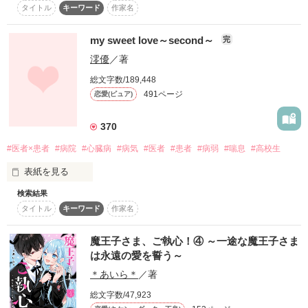
作品を読む
アマから虐げられていた彼女のもとをヴァーリックが訪れる。

タイトル
キーワード
作家名
「この家を出て、僕のために力を貸してほしい」

　イアマの支配から逃れ自由になったオティリエ。他人の悪意
医者

my sweet love～second～
完
にさらされず過ごせる日々に底しれぬ喜びを感じる。

澪優
／著
　なんとかしてヴァーリックの役に立ちたいと張り切るオティ
×

総文字数/189,448
リエだったが、任されるのは心が読めなくてもできる普通の事
491ページ
恋愛(ピュア)
務仕事ばかり。けれど、ヴァーリックは『それでいいのだ』と
彼女を諭し、優しく導き続ける。そのくせヴァーリックは思わ
患者

せぶりな行動ばかりとり、オティリエを大いに振り回すのだ。

370
　そんななか、ヴァーリックの妃の座を狙うイアマが動き始め
#医者×患者
#病院
#心臓病
#病気
#医者
#患者
#病弱
#喘息
#高校生
――？

゜+｡+゜+｡+゜+｡+

表紙を見る
※旧題「魅了持ちの姉にすべてを奪われた心読み令嬢ですが、
検索結果
my sweet love第２段！！

この度王太子の補佐官に選ばれました！」
タイトル
キーワード
作家名
夏井 翔琉 -kakeru natsui-

お待たせしました(*_*)

魔王子さま、ご執心！④ ～一途な魔王子さま
作品を読む
は永遠の愛を誓う～
×

＊あいら＊
／著
６人がくりなす

甘い甘いラブストーリー

総文字数/47,923
蒼井 咲 -saki aoi-
