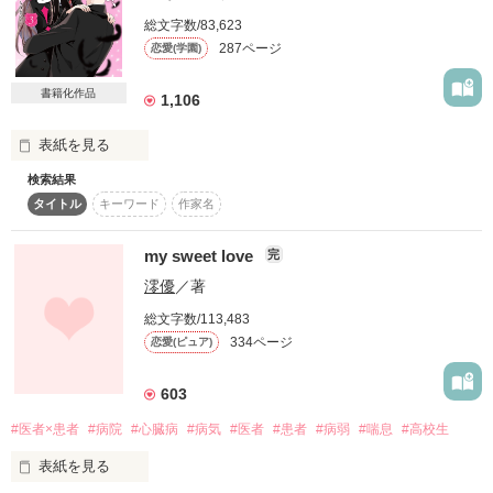
【甘すぎる愛に溺れる、寵愛シンデレラストーリー】

─せん─

誤字などがあったらお知らせください！（ないようにしっかり
「俺、なんも言ってないけど？」

総文字数/83,623
原盤とは違う文庫本ならではストーリーを楽しんでいただけた
と確認します…！）

287ページ
恋愛(学園)
ら嬉しいです。

極上の魔王子さまの寵愛は、

×

2022年4月25日発売

嫌われていると思っていた幼なじみは

書籍化作品
甘く、優しく、盲目的で――。

1,106
執筆開始  2024 1/31〜

秘密を知ったのをいいことに。

3/28 完結

ゆる系無自覚ヤンデレ男

表紙を見る
「可愛い顔をしてどうした？

作品公開  2024 3/11〜

『胡桃にこっち見てほしかったから、わざといじわる言った。
秋道

検索結果
作品を読む
全ページ公開     3/30

ごめんな？』

─あきみち─

……ああ、お前が可愛いのはいつものことだな」

タイトル
キーワード
作家名
作品を読む
読者数2000人突破！(2024/6/20)

最強の魔王子さまから、甘い寵愛を受けるシンデレラ。

読者数3000人突破！(2025/4/3)

my sweet love
授業中にも関わらず、

完
――愛を知った魔王子さまは、もう誰にも止められない。

甘い心の声で話しかけてくる。

●●●

澪優
／著
真実の愛によって、目覚めた女神の能力。

♡ランキング♡

総文字数/113,483
「欲しいものがあれば俺に言え。すべて用意する」

×××

334ページ
恋愛(ピュア)
そして――シンデレラ争奪戦が始まる。

初回ランキング入り  2024 3/31

「鈴蘭がいてくれれば何もいらない」

総合：55位

603
恋愛(キケン･ダーク･不良)：21位

『はぁ、かわいい。

「あの、これは？」

「俺のことを……まだ想ってくれているか……？」

めちゃくちゃかわいい。もっとキスしたい』

#医者×患者
#病院
#心臓病
#病気
#医者
#患者
#病弱
#喘息
#高校生
魔王子さまとの甘すぎる婚約生活、始動。

【最高順位】

「お前、俺のこと男だって思ってないだろ」

総合：1位

表紙を見る
「……手枷」

恋愛：1位

「っ、ふぁ……ん、」
