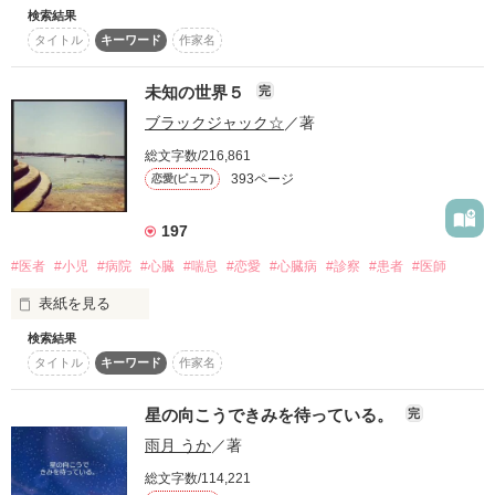
検索結果
孤児院で育った鈴木かなは、高校生の頃にひっかかった健康診
→藤堂 鞠花 様

タイトル
キーワード
作家名
断で、再検査のために病院へ行くと、喘息のためきゅうきょ入
→緋♪ 様

「あいつを取り戻せるなら、俺は命だって差しだすよ」

院することになった。孤児院での繰り返される虐待が判明し、
→あーみ☆. 様

孤児院は潰れ、行き場のなくなったかなは、人生に絶望してい
未知の世界５
完
→fulteflute 様

「隣じゃなくてもいい。そばにいて笑ってくれたら、

た。しかし、主治医の佐藤幸治との出会いにより、かなは少し
→光僂 様

　もうそれだけでいい」

ブラックジャック☆
／著
ずつ心を開いていく。かなは幸治との過去の出来事を知り、幸
→♡haruka♡ 様

治との生活が始まった。医学部進学、幸治への想い、そして何
総文字数/216,861
→✿ゆーみん✿ 様

「鈴蘭を傷つけるやつは……あたしが許さない……」

度も襲う病魔との戦い。様々な世界がかなには訪れた。それが
作品を読む
→羅刹新撰組 様

393ページ
恋愛(ピュア)
これまでのお話です☆是非、続きをどうぞ☆
温かい感想ありがとうございます♡

それぞれの想いが交差する寵愛ラブストーリー

197
作品を読む
ついに完結！

#医者
#小児
#病院
#心臓
#喘息
#恋愛
#心臓病
#診察
#患者
#医師
表紙を見る
読者数１０００人突破しました！

検索結果
孤児院で育った鈴木かなは喘息を患い、かつて幼い頃に世話に
「何度でも言おう……お前を愛している」

タイトル
キーワード
作家名
なった佐藤幸治が主治医となり、入院生活を送ることになる。
いつもありがとうございます。

退院後、幸治はかなを引き取ることにした。

高校を卒業し、医大に進んだかなに待っていたのは心臓の病
これからもよろしくお願いします！

星の向こうできみを待っている。
完
気。喘息に心臓病に、さらには大学での勉強に悩まされるもの
シンデレラが選ぶのは、誰――？

雨月 うか
／著
の、幸治により心臓手術は成功する。

その後、幸治からのプロポーズにより、大学卒業後に二人は結
総文字数/114,221
婚し、かなは新婚生活、研修医生活を送る多忙な日々を迎え