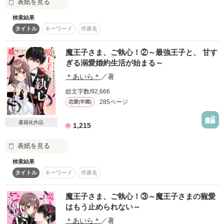
表紙を見る
【Kurumi Tachibana】

恋愛未経験

検索結果
ｶﾀﾌﾞﾂ委員長の恋

『好きだから、監禁させてくれない？』

どうして甘く見るの？

唯一の希望だった婚約者からも捨てられた彼女に、

×

タイトル
キーワード
作家名
愛の手を差し伸べたのは――。

「オレ…マジで

私のこと、嫌いじゃないの？

心の声がうるさい

魔王子さま、ご執心！②～最強王子と、 甘す
お前が好き。」

ぎる溺愛婚約生活が始まる～
「もう何も恐れる必要はない。お前は俺が守る」

弓削 遥

「椿月の事嫌いなんて言った覚えねぇ」

【Haruka Yuge】

☆ｱﾘｴﾅｲような恋あってもいいよね?☆

＊あいら＊
／著
そんな告白をしてきたのは

「俺は、お前を手放してぇと思ったことなんて一度もねぇよ」

総文字数/92,666
――陥落不可と言われていたはずの、

*.゜｡:+*.゜｡:+*.゜｡:+*.゜

☆文庫化決定☆

285ページ
世界最強の男。

恋愛(学園)
寝てばかりのゆるいお隣さんだった。

「俺がお前を求めるのじゃ、居場所になんねぇか？」

☆４月25日発売☆

書籍化作品
1,215
「なんでも俺に言えばいい。

『あー、かわい。

優しく見つめて、抱きしめてくるから。

お前の願いなら、俺が全て叶えてやる」

こっち向いてくんないかな』

☆皆さんのおかげです。ありがとうございます☆

表紙を見る
───また好きに、なってしまいました。

「お前は四六時中可愛いな……

☆感謝です☆

検索結果
●●●

俺の心臓が持ちそうにない」

『やば、めちゃくちゃキスしたい。

タイトル
キーワード
作家名
今日、押し倒してもいいよな』

※なお、こちらは原盤で、文庫の方は編集者様と一緒に作り上
※試し読みのため、途中までの公開となっております※

＼初恋相手にドロ甘に溺愛される危険生活／

げた作品で。加筆・修正し、表現方法も変えています。

魔王子さま、ご執心！③～魔王子さまの寵愛
愛を知らない少女に、極上の寵愛を。

一般女子高生

はもう止められない～
「だっ、だめに決まってるでしょ!?」

このまま文庫になっていません。

茜

＊あいら＊
／著
「鈴蘭……お前を幸せにすると誓う」
