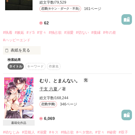
総文字数/79,529
詳しく検索
161ページ
恋愛(キケン・ダーク・不良)
検索対象
62
タイトル
キーワード
作家名
表紙コメント
#執着
#嫉妬
#ドS
#甘々
#独占欲
#溺愛
#切ない
#復縁
#年の差
あらすじ
#ハッピーエンド
表紙を見る
ジャンル
検索結果
タイトル
キーワード
作家名
感想
――――――――――

むり、とまんない。
完
ステータス
全て
完結
更新中
干支 六夏
／著
夫・ハル（25）「じゃあ――次、何したい？」

作品の長さ
長編
中編
短編
総文字数/168,244
346ページ
恋愛(学園)
妻・マナ（27）「甘えたいんだ？ 可愛いねえ」

作品の長さについて
6,069
コンテスト
書籍化作品
同じ苗字になってから、もう二年が経つのに。

超短編で謎をしかけろ！100文字ミステリーコンテスト
#幼なじみ
#芸能人
#溺愛
#キス
#独占欲
#ベタ惚れ
#甘々
#秘密
#双子