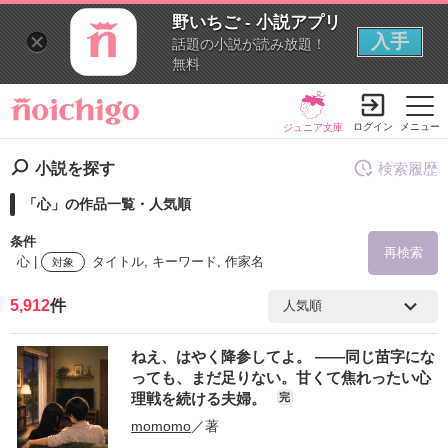
野いちご - 小説アプリ
入手
話題の小説が読み放題！
無料
ログイン
メニュー
ジュニア文庫
小説を探す
検索履歴
「心」の作品一覧・人気順
条件
再検索
心 |
タイトル, キーワード, 作家名
対象
5,912
件
検索ワード
ねえ、はやく降参してよ。 ――同じ苗字にな
を含む
っても、まだ足りない。甘くて焦れったい心
理戦を続ける夫婦。
完
を除く
momomo
／著