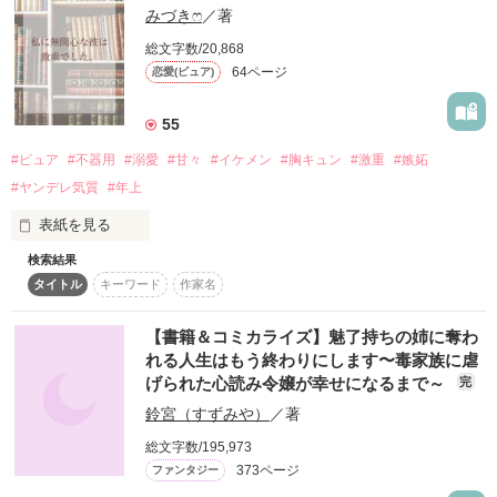
「も、やぁ……っ」

みづきෆ‪
／著
葵翼様

「なんなんだよ、あれ。可愛いな」

＊マイメロ＊様

総文字数/20,868
10m.k08様

「やだ、じゃなくて、

64ページ
恋愛(ピュア)
Nqcham様

気持ちいいって言ってみよっか」

作品を読む
如月aoi様

55
いくら肩透かしを食らっても

実那月様

НАЯЦ様

‧✧̣̇‧

#ピュア
#不器用
#溺愛
#甘々
#イケメン
#胸キュン
#激重
#嫉妬
気づけば心の中でデレてしまう僕は、

佳川鈴奈様

#ヤンデレ気質
#年上
今度こそ退路を断ってやると決意した。

素敵なレビューを

いじわるな彼の溺愛はとまることをしらない。

表紙を見る
ありがとうございます☆
検索結果
{激重彼氏はいかがですか？}

タイトル
キーワード
作家名
「……息ができないよ。なっちゃん」

\★/Special Thanks\★/

作品を読む
高校の時から付き合って2年の彼氏がいる

神山ゆり子様

来栖未來（くるすみらい）はそんな彼氏

【書籍＆コミカライズ】魅了持ちの姉に奪わ
「俺の目を見て言って。お願い」

夢乃 凛様

東大晴（あずまたいせい）から愛されているのか分からずある
れる人生はもう終わりにします〜毒家族に虐
みるくぷりん様

作戦に出るが、その作戦のせいでどんどん隠していた激重感情
ゆ 様

げられた心読み令嬢が幸せになるまで～
完
が溢れ出していく。

星川ゆき様

鈴宮（すずみや）
／著
三度目の正直となる切実なアプローチを経て

りんりん様

《激重彼氏》×《鈍感彼女》が送る

琉璃様

総文字数/195,973
ついにその想いが実ったとき――

もちもちなこ様

373ページ
ファンタジー
ピュアコメディラブ！！
