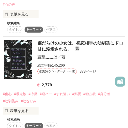
#心の声
復刻！夏の野いちごビギナーズ応援コンテスト～中・長編チ
ャレンジ！～
もっと、夢中になってほしくて。

表紙を見る
500文字の不気味なテスト、募集中。
まだ、足りなくて。

検索結果
200文字でゾッ！こわい短編コンテスト
タイトル
キーワード
作家名
スターツ出版小説投稿サイト合同企画「1話からの長編大
甘くて焦れったい駆け引きを、いまだに続ける私たち。

「心配させんなよ、まじで」

賞」野いちご！会場
傷だらけの少女は、初恋相手の幼馴染にドロ
甘に溺愛される。
完
その他の条件
動画あり
コミックあり
齋華ここは
／著
うるさいな。

――――――――――

総文字数/145,266
分かってるよ、そんなこと。

378ページ
恋愛(キケン・ダーク・不良)
結婚したのに、両片思い（？）。

2,779
甘々 × ビターな、復縁夫婦のラブストーリー。

『あー……弱ってる姿、やばいな』

#傷心
#暴走族
#冷徹
#逆ハー
#すれ違い
#溺愛
#独占欲
#身分差
#幼馴染み
#幼なじみ
【 2026/7/24 完結 】

表紙を見る
やばいって、なにが。

検索結果
タイトル
キーワード
作家名
親に捨てられ、過去の初恋は、儚く散った。
