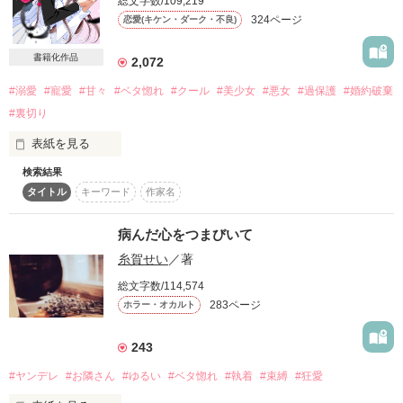
総文字数/109,219
だが、その正体は!?

ふんわり笑顔の副総長【No.2】

324ページ
恋愛(キケン・ダーク・不良)
天王寺 憐夜  Renya Tennouji

トップアイドル

「まさか、おまえ……」

書籍化作品
2,072
無口でクールな実は優しいハッカー【No.3】

リョウ☆

如月 玲音  Reon Kisaragi

#溺愛
#寵愛
#甘々
#ベタ惚れ
#クール
#美少女
#悪女
#過保護
#婚約破棄
*

こと

#裏切り
裏アリ(？)な優しい仲介役【No.4】

皇 涼  Ryo Sumeragi

表紙を見る
坂口 幸之助 

【俺の心の声、聞こえんの？】

17才

検索結果
幸せを忘れた少女

タイトル
キーワード
作家名
×

百瀬 椿月  Tsubaki Momose

※試し読みのため、途中までの公開となっております※

疎遠になっていた幼なじみに

ｶﾀﾌﾞﾂ委員長

病んだ心をつまびいて
糸賀せい
／著
バレちゃいました。

上原 凜

かつての幼馴染みは、私を嫌い、離れていきました。

17才

総文字数/114,574
あるところに、それはそれは美しい少女がいました。

283ページ
ホラー・オカルト
しかし。

誰よりも聡明で優しく、心も綺麗な少女でしたが

*.゜｡:+*.゜｡:+*.゜｡:+*.゜

243
周囲には「悪女」として嫌われていました。

運命の恋人を探すため

「俺に頼れ」

心の声が聞こえる

正体を明かさない

#ヤンデレ
#お隣さん
#ゆるい
#ベタ惚れ
#執着
#束縛
#狂愛
トップアイドルと

「可愛いすぎだろ……」

「お前との婚約を破棄する」

橘 胡桃
