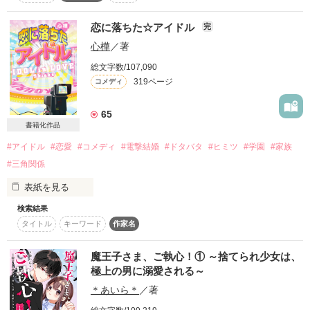
忘れなきゃと思って生きていたら───。

『加虐心煽られるっていうか、

作品を読む
とりあえず、かわいすぎんだけど』

恋に落ちた☆アイドル
完
「お前……椿月か？」

心樺
／著
また、出会いました。

「……かわいい？」

総文字数/107,090
319ページ
コメディ
「椿月、大丈夫か？」

「は？」

65
書籍化作品
私の手を振り払ったのに、どうして優しくするの？

#アイドル
#恋愛
#コメディ
#電撃結婚
#ドタバタ
#ヒミツ
#学園
#家族
あ、やばい。

#三角関係
冷徹で“百獣の王”と噂されているNo.1暴走族の総長。

表紙を見る
×

いろんな不運に晒され、心を閉じ込めた少女。

検索結果
「え、なに……」

「オレ トップアイドルなんだけど」

タイトル
キーワード
作家名
「ごめん 知らない」

「こ、これは、その……」

魔王子さま、ご執心！① ～捨てられ少女は、
〈No.1暴走族、鬼龍〉

「・・・えっ?」

極上の男に溺愛される～
冷徹と有名な総長【No.1】

＊あいら＊
／著
獅子堂 士綺  Shiki Shishido

中学の頃からずっと隠し通してきた秘密を。

学校では冴えない男
