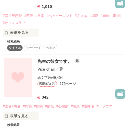
『幼馴染の顔』を忘れた二人のデレ甘モードは

素敵なレビューをありがとうございます！

ぜひ見ていってください！

1,010
限界を突破する！？

#異世界恋愛
#西洋
#日常
#ハッピーエンド
#ざまぁ
#溺愛
#姉妹（毒姉）
第8回noicomiマンガシナリオ大賞」にエントリーしています！
2021.10.26〜2022.3.6

#オフィスラブ
表紙を見る
――――――――――

【続】『もう、キスだけじゃ足んない。』

作品を読む
2022.11.8 完結

検索結果
★2025.2.5 　ベリーズファンタジースイート様より書籍発売中

タイトル
キーワード
作家名
★2025.6.27　Berry's Fantasy vol.70　コミカライズ連載開始

★2025.10.24　コミックシーモアにてコミカライズ先行配信開
お互い二度の失恋（勘違い）を経て

2022.8.25 書籍化
始予定

先生の彼女です。
完
結局はデレデレ甘々なハッピーエンドを迎える

Vice chair
／著
　アインホルン侯爵家の末娘であるオティリエは他人の心を読
みとる天性の能力の持ち主である。彼女は魅了持ちの姉イアマ
作品を読む
総文字数/49,404
幼馴染二人のいじらしい恋模様です！

の能力により、父親や使用人たちから蔑み虐げられ、満足に食
175ページ
恋愛(ピュア)
事も取れない日々を送っていた。

　そんななか、オティリエはイアマとともに王宮で開かれる夜
342
会に参加することに。そこで彼女は見目麗しく才気煥発な王太
【2026/5/24 完結】

子ヴァーリックと出会う。ヴァーリックはイアマに魅了されな
#医者×患者
#病弱
#病院
#病気
#心臓病
#喘息
#過呼吸
#トラウマ
いどころか、オティリエに対して優しい言葉をかけてくれたの
だった。

表紙を見る
　そんな夢のような夜を終えた翌日、これまで以上に激しくイ
検索結果
*･ﾟﾟ･*:.｡..｡.:*･ﾟﾟ･*
