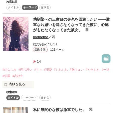
「夜明より先に……鈴ちゃんに出会いたかった」

恋愛(キケン･ダーク･不良)：1位

検索結果
はじめまして

【際限ない寵愛に溺れる、シンデレラストーリー】

タイトル
キーワード
作家名
澪優です(●´ω｀●)

「鈴蘭は……一番可愛い……」

『すき。すきだよ、胡桃。

番外編も公開中です！
すっげえかわいい』

幼馴染への三度目の失恋を回避したい ――激
この男、倫理観なし。

重な片思いを隠さなくなってきた彼に、心臓
元婚約者、不器用なクール男子、女好きの兄貴分……。

がもたなくなってきた彼女。
完
参戦する者は後を絶たず？

はじめての作品で

意識してない、無意識の声。

作品を読む
momomo
／著
誤字脱字

作品を読む
たくさんあると思います(汗)

私にふれて理性を失った時の彼の声は。

総文字数/142,701
「やめてくれ。

それ以上煽られたらもう正気を保てない」

121ページ
恋愛(学園)
でも澪優なりに

ジャンルに悩みましたが

一生懸命書きます

「いっかい、休憩させて……っ」

14
一線超える描写があるので

最強魔族たちからの、奪い合いが止まらない。

ので最後まで

ホラーに移行しました♡

#幼なじみ
#両片思い
#甘々
#溺愛
#じれじれ
#胸キュン
#やきもち
#一途
読んでいただけると

嬉しいです！

「まだだーめ。

#学園
#高校生
【ありったけの寵愛に包まれる、シンデレラストーリー】

あと2回は付き合ってもらうから」

表紙を見る
愛されすぎ注意

検索結果
頭も、体も。

タイトル
キーワード
作家名
全身が震えるくらい、あますぎて。

作品を読む
――――――――――

    2011年12月10日～2013年3月26日

私に無関心な彼は激重でした。
完