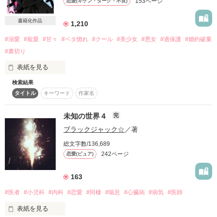
153ページ
恋愛(キケン・ダーク・不良)
全作に引き続きですが

書籍化作品
一年後のお話です☆

1,210
#溺愛
#寵愛
#甘々
#ベタ惚れ
#クール
#美少女
#悪女
#過保護
#婚約破棄
※注意※

#裏切り
この作品は my sweet loveの

先生。

表紙を見る
続きの作品となります

検索結果
my sweet loveを

私に幸せを教えてくれてありがとう。

タイトル
キーワード
作家名
先にお読みください(●´ω｀●)

※試し読みのため、途中までの公開となっております※

未知の世界４
完
2013年4月1日～2016年1月24日

ブラックジャック☆
／著
総文字数/136,689
これからも先生と幸せでいたいな。

242ページ
恋愛(ピュア)
魔王子さまを、忘れてしまったシンデレラ。

タギ様

163
柴崎 心花様

「夜明さんに、会いたいですっ……」

葵翼様

#医者
#小児科
#内科
#恋愛
#同棲
#喘息
#心臓病
#病気
#医師
素敵なレビューを

表紙を見る
-thank you-

奪われた心を、取り戻すことはできるのか。

ありがとうございます
