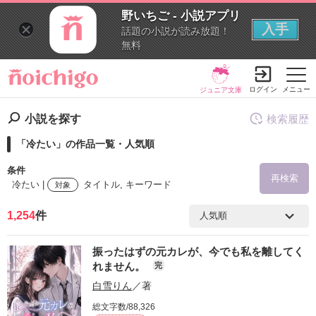
野いちご - 小説アプリ
入手
話題の小説が読み放題！
無料
ログイン
メニュー
ジュニア文庫
小説を探す
検索履歴
「冷たい」の作品一覧・人気順
条件
再検索
冷たい |
タイトル, キーワード
対象
1,254
件
検索ワード
振ったはずの元カレが、今でも私を離してく
を含む
れません。
完
白雪りん
／著
を除く
総文字数/88,326