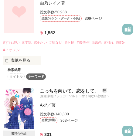
由乃レイ
／著
彼氏を好きなのやめたい彼女

総文字数/50,938
「お前みたいな奴を信じた俺達が馬鹿だ」

309ページ
恋愛(キケン・ダーク・不良)
大手リゾートの御曹司

国立 桃音 

くにたち ももね

「言っとくけど、付き合ったからには俺以外のこと考えたら、
矢代 瑞季　Yashiro Mizuki

1,552
ただじゃおかないからね」

- - - - - - - - - - - - - - - - - - - - - -

#すれ違い
#浮気
#冷たい
#切ない
#不良
#優等生
#悲恋
#別れ
#嫉妬
12月の真冬の雨の中1人の少女が佇む。

×

#イケメン
「あー…かわいすぎてイラつく。このまま閉じ込めようか」

表紙を見る
「私何もしてないよ？ねぇ葵！」

おっとり系幼なじみ

「帰ったら可愛がってあげるから

「これで俺が満足すると思ってんの？」

検索結果
大人しくして」

タイトル
キーワード
中瀬 あさひ　Nakase Asahi

彼は、浮気症候群。

「うるせぇ。その面2度と見せんじゃねぇ」

.

こっちを向いて、恋をして。
完
いつまでもたっても、私だけをみない。

.

[原題]初恋＊シュガーソルト 〜甘く切ない恋物語〜
♢　♢　♢

Aki*
／著
バタッ

もっと、もっとって…ほしくなっちゃう。

＊――――――＊

〇素敵な表紙画像は

総文字数/140,300
雨さまからいただきました

363ページ
恋愛(学園)
今までずっと私だけに冷たくて、

嫉妬深いモテ男子

「ウフフ。」

書籍化作品
331
名前を呼ぶことすら許してもらえなかったのに。

蜂須賀 飛鳥
