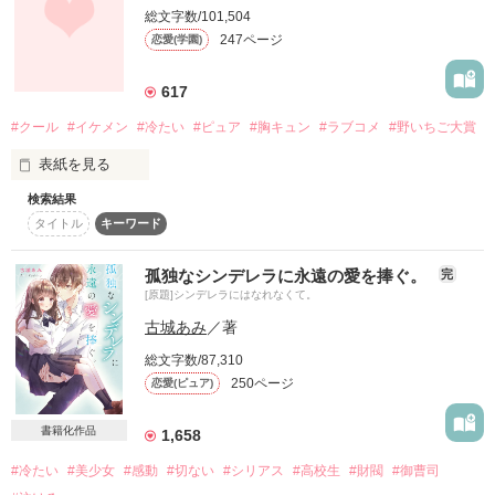
あなたと出会えた確率は奇跡同然！

「へぇ。」

総文字数/101,504
PV数15,028,949(´°v°)/

247ページ
恋愛(学園)
だぁかぁらぁ！

週２回、

「南くんってばぁ！」

読者数3914(*´`)

あたしは彼に甘い甘いお菓子を作る。

617
「…うるっさい。」

読者の皆さんありがとうございます！

「予告します！

振り向いてくれますようにと、

多岐くんは！私を！好きに！なる！」

#クール
#イケメン
#冷たい
#ピュア
#胸キュン
#ラブコメ
#野いちご大賞
願いを込めて。

総合ランキング 最高2位! ゜:。* ゜.

表紙を見る
ありがとうございます!!

「ならない」

南 瀬那♂

Sena Minami

検索結果
△START☞1102

タイトル
キーワード
△END☞1204

１%でも作ってみせる

×

「口移しとか言うくせに、

私を好きになる可能性を

孤独なシンデレラに永遠の愛を捧ぐ。
完
キスくらいで固まるんだ？」

Yuma Morisaka

「好きな人誰？」

素敵なレビューありがとうございます!!

[原題]シンデレラにはなれなくて。
森坂 佑麻♀

「っ……！」

古城あみ
／著
リクエスト受付始めました！

それでも

総文字数/87,310
250ページ
恋愛(ピュア)
だって、好きなんだもん。

ここの学校の女子にこう聞けば、みんな決まってこう答えま
どうぞジャンジャンよろしくおねがいします！
多岐くんはやっぱり鉄壁だな…

彼女になりたいんだもん。

す。

なんて思っていたのに

あたしの恋は、

書籍化作品
1,658
甘くてしょっぱい不思議味。

#冷たい
#美少女
#感動
#切ない
#シリアス
#高校生
#財閥
#御曹司
作品を読む
「本当、無理だから…可愛すぎてヤバイから」

2016.04.22 \  完結  /
