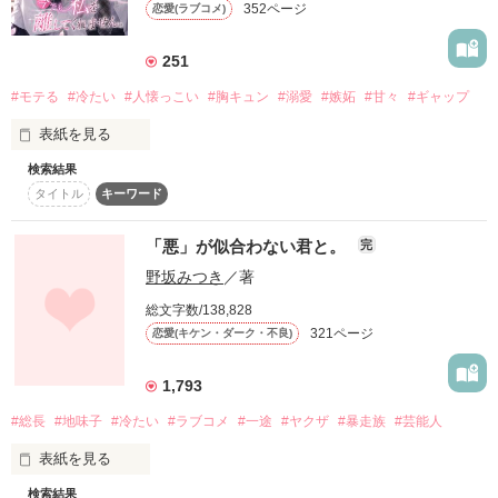
352ページ
恋愛(ラブコメ)
詳しく検索
検索対象
251
タイトル
キーワード
作家名
表紙コメント
#モテる
#冷たい
#人懐っこい
#胸キュン
#溺愛
#嫉妬
#甘々
#ギャップ
あらすじ
表紙を見る
検索結果
ジャンル
タイトル
キーワード
「好きだったから、別れを選んだ。」

モテる人を好きになるのが怖かった。

「悪」が似合わない君と。
完
感想
だから私は、中学時代に大好きだった彼を自分から振った。

野坂みつき
／著
もう会うことはないと思っていたのに、

ステータス
全て
完結
更新中
総文字数/138,828
高校生になって再会した彼は、隣の学校で”王子様”と呼ばれる
321ページ
恋愛(キケン・ダーク・不良)
人気者になっていた。

作品の長さ
長編
中編
短編
1,793
作品の長さについて
他の女の子には冷たいのに

#総長
#地味子
#冷たい
#ラブコメ
#一途
#ヤクザ
#暴走族
#芸能人
私にだけ昔と変わらない笑顔を向けてくる。

コンテスト
表紙を見る
超短編で謎をしかけろ！100文字ミステリーコンテスト
「澪ちゃん。」

検索結果