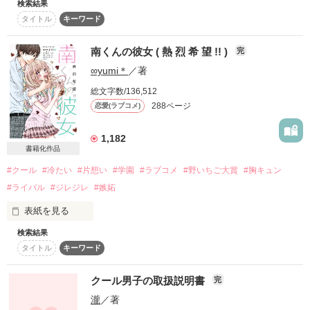
※書籍に、限定の番外編を2本書き下ろしております

検索結果
この恋は勝負である！！

こんなに想ってるのに、

タイトル
キーワード
こんなに伝えてるのに、

犬甘さま／さらてぃーさま ／ 林 樹莉さま／浅木永遠さま／古
「絶対落とします！！」

南くんの彼女 ( 熱 烈 希 望 !! )
あたしの溶けるような甘い気持ちに、

完
城あみさま／結季ななせさま／過泣さま／♯ひーちゃん♪さま／
君は応えてくれない。

ほのメロさま／月下香さま／野々原 苺 さま ／ kokonyan さま 
∞yumi＊
／著
その正体とは

「絶対落ちないから」

／ 笑守✈さま yunaりんご さま

総文字数/136,512
作品を読む
ねぇ、こっち見てよ。

288ページ
恋愛(ラブコメ)
素敵なレビューありがとうございます…！

〜冷姫〜

一直線イケイケ女子

あたしの隣ばっかり見ないで。

1,182
間部ひなた

※ 現在修正中のため、ページによって内容が前後・重複してい
書籍化作品
正体不明の地味子のお話、、、

〜Manabe Hinata〜

たり変わっている箇所があるかもしれません。ご了承ください
#クール
#冷たい
#片想い
#学園
#ラブコメ
#野いちご大賞
#胸キュン
（8/26〜）

vs

「残念ながら優衣は、

#ライバル
#ジレジレ
#嫉妬
彼氏とラブラブだよ」

大問題児チャラチャラ男子

表紙を見る
多岐遥

「知ってる」

〜Taki Haruka〜

作品を読む
検索結果
「南くん、好き！」

タイトル
キーワード
駄作です！暖かく見守ってください！！

……嘘つき。

「…あっそ。」

クール男子の取扱説明書
完
この世界は奇跡であふれている

じゃあ何で、そんな切ない顔するの？

「南くん！今日も好き〜！」

゜:。* ゜.

瀧
／著