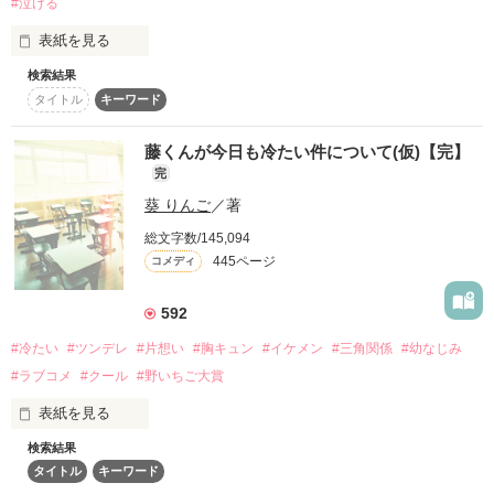
#泣ける
初恋＊シュガーソルト

総合＆ジャンル別ランキング

\   最  高  7  位   /

表紙を見る
あ、甘い

ありがとうございます(*ˊᵕˋ*)੭ ੈ

「今井くん！！」

検索結果
むかしむかし、あるところに

100%甘いです

2013.08.19〜 2014.05.31

タイトル
キーワード
野いちご大賞 【りぼん賞】受賞❁*。

シンデレラでなければ白雪姫でもない

発表▷2017.3.9

藤くんが今日も冷たい件について(仮)【完】
2014.10.25『初恋＊シュガーソルト 〜甘く切ない恋物語〜』の
完
〜私に恋する可能性〜

タイトルで文庫化（ブルーレーベル）

たいそう美人な村娘Bがおりました。

葵 りんご
／著
りぼん春の大増刊号 スペシャルにて

2018.01.25 野いちご文庫にて文庫化

コミカライズ決定 2017.3.16 発売\❤︎/

私の隣の席の今井くん。

総文字数/145,094
ワンダフルレビュー✴︎✴︎

special thanks

445ページ
コメディ
ピンクレーベルより2017.7.25 発売中 (♡)

＊special thanks＊

花袋 一様

沢山の応援ありがとうございました！！！

しかし、その娘は愛などの存在を信じず、

592
ひい。さま、かなさま

「ねぇ、今井くん！！」

#冷たい
#ツンデレ
#片想い
#胸キュン
#イケメン
#三角関係
#幼なじみ
Yuu*さま、実沙季さま

ずっとひとりで構わないと思っておりました。

мｉｕさま、藤宮 彩恋さま

素敵な感想や、レビュー\❤︎/

#ラブコメ
#クール
#野いちご大賞
※多岐くんがすごいクズです

柊 茉奈さま、桜庭成菜さま

かんたん感想ありがとうございます*ˊᵕˋ*

ひなたがすごい馬鹿です

表紙を見る
Ｍｉｌｋｙさま、榊あおいさま

とても励みになっています( ; _ ; )✎*。

side切り替えが頻繁です

癒月華さま

検索結果
彼は……

タイトル
キーワード
素敵なレビューを

続*南くんの彼女( 七 転 八 起 ⁉︎ )

でも、きっと心のどこかで愛を探していたので
