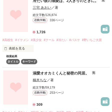
冷たい彼の溺愛は、2人きりのときに。
完
毒舌・冷酷王子

読者数2180名 1100PV突破(2018.07.16)

そんなあなたを見て、今から私は

三宅 あおい
／著
桐生　奏汰

「これからよろしくね？お隣さん」

【Kiryuu Kanata】

総文字数/126,874
そして、まさかの

336ページ
恋愛(学園)
ジャンル別ランキング

引っ越し先のマンションでお隣さんになった

コメディ

ﾟ＊.｡.＊ﾟ＊.｡.＊ﾟ＊.｡.＊ﾟ＊.｡.＊ﾟ

【頑張って嫌いになります。】
1,726
人気者で有名な凪くん。

最高1位

(2015.04.23〜10.23)

#高校生
#イケメン
#美少女
#クール
#冷たい
#バスケ
#野いちご大賞
「クール男子の取扱説明書」

(2016.01.16〜02.10)

「桐生くん、構ってくださいっ」

一言で表すと、完璧人間。

(2016.02.14〜05.02)

作品を読む
表紙を見る
(2016.11.01〜12.05)

(2016.12.22〜2017.01.10)

検索結果
「なんで沢城さんに構ってあげなきゃいけないの？」

無気力だけと、根は優しい(はず)の性格に

タイトル
キーワード
学校一のイケメンは

すぐ惚れてしまって。

総合ランキング 

誰よりも完璧で、誰よりも冷たい人。

最高47位

溺愛オオカミくんと秘密の同居。
完
(2015.04.30)

私の大好きな人は毒舌で冷たい桐生くん。

楠木ちな
／著
私が何回も告白して、

作品を読む
78回目の告白でやっと付き合えた。

素敵なレビュー

総文字数/59,179
☆なゆすけ☆様

女嫌いだし、ポーカーフェイスで

253ページ
恋愛(学園)
てにまるりこ様

何を考えているのかわからない。

でも、私だけが知ってる桐生くんがいるんです。

ここまでは私みたいな女子にとったら、

柏氏様

信じられないくらい嬉しいことだっだけど……。

kurumi325様

309
まどちゃん♔.｡.様
