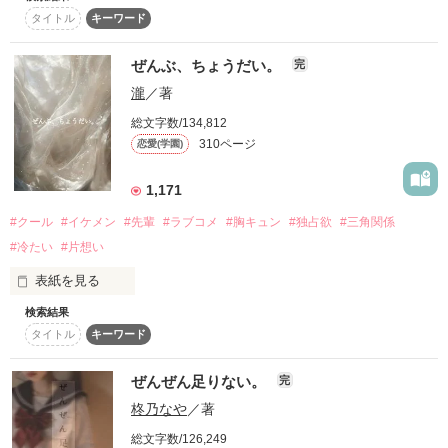
「トンボじゃないもん！！」

タイトル
キーワード
復刻！夏の野いちごビギナーズ応援コンテスト～中・長編チ
それは止まっていた恋が再び動き始める合図──。

ャレンジ！～
天然眼鏡地味子。でも本当は…

ー 篠瀬美花  ~Sinose Mihana~

ぜんぶ、ちょうだい。
完
500文字の不気味なテスト、募集中。
✨.ﾟ･*..☆.｡.:*✨.☆.｡.:. *:ﾟ✨.ﾟ･*..☆.｡.:*✨

瀧
／著
200文字でゾッ！こわい短編コンテスト
「はいはい羽バタつかせんなトンボ」

総文字数/134,812
人見知りだけど優しい無自覚だけどモテる

スターツ出版小説投稿サイト合同企画「1話からの長編大
310ページ
恋愛(学園)
冴木澪-SaekiMio

賞」野いちご！会場
悪魔と呼ばれたヤクザの総長

ー 龍堂彗  ~Ryudo Kei~

×

その他の条件
1,171
動画あり
コミックあり
基本女子に冷たいのに澪にはわんこ男子になる

#クール
#イケメン
#先輩
#ラブコメ
#胸キュン
#独占欲
#三角関係
超えられないと思っていた壁を

篠宮光-ShinomiyaHikaru

#冷たい
#片想い
いとも簡単にぶち壊してくる彼女

表紙を見る
✨.ﾟ･*..☆.｡.:*✨.☆.｡.:. *:ﾟ✨.ﾟ･*..☆.｡.:*✨

色のなかった世界が

検索結果
君といるだけで変わっていく

タイトル
キーワード
そして光を巡ってライバルも登場！？

「貴方なんかに光先輩は渡しませんから。」

無口、無表情、無感情。

ぜんぜん足りない。
ちょっと変わった恋物語

完
柊乃なや
／著
再会した恋は、ライバルの登場で大きく動き出す──。

「どうしたら、諦めてくれる？」

総文字数/126,249