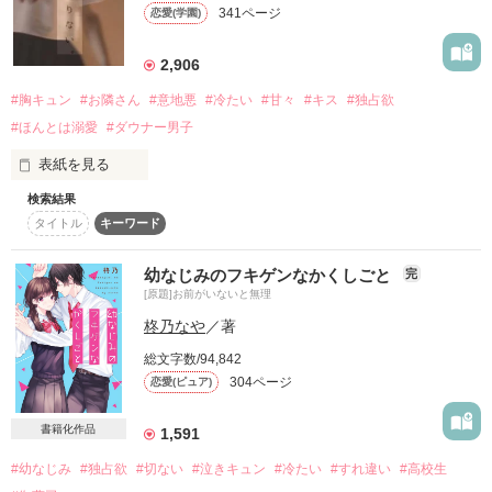
341ページ
恋愛(学園)
⭐︎最高ランキング総合2位⭐︎

初めて聞いた先輩の声は、思ってたより低くて、優しかった。

本当にありがとうございます！

2,906
#胸キュン
#お隣さん
#意地悪
#冷たい
#甘々
#キス
#独占欲
ワンダフルレビュー✴︎✴︎

#ほんとは溺愛
#ダウナー男子
special thanks

表紙を見る
⊹  ⁺ 　﹒　 ⁺ ﹒　　⁺ 　﹒ ⊹ 　 ﹒ 　⁺ 　﹒ ⊹

#スプーキー様

azumikan様

検索結果
H.mizuki⭐︎⋆様

タイトル
キーワード
＼先輩のことが大好きな一途な女の子／

⋆ちかまろ⋆様

わたしだけに辛辣、こおり君。

鈴白あゆ様

幼なじみのフキゲンなかくしごと
吉川 小鞠

完
Nia.様

学校で話してくれない、見てくれない。

Yoshikawa Komari

[原題]お前がいないと無理
Sae様

しずき様

柊乃なや
／著
作品を読む
ほかの女の子には甘いのに。

×

きぃ様

総文字数/94,842
＼学校１のクールな高嶺の花／

304ページ
恋愛(ピュア)
「わたしたち、ほんとに付き合ってる？」

泉 馨

書籍化作品
1,591
Izumi Kaoru

※side切り替えがかなり頻繁です

「さあ？」

#幼なじみ
#独占欲
#切ない
#泣きキュン
#冷たい
#すれ違い
#高校生