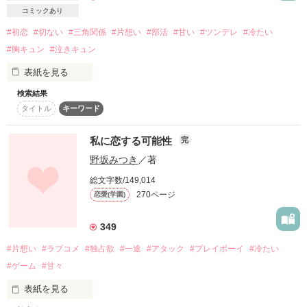
○素敵なレビューありがとうございます…！

コミックあり
「先輩。キス、してください……」

#初恋
#切ない
#三角関係
#片想い
#部活
#甘い
#ツンデレ
#冷たい
どうして急に

×

わかこーん様   幸茶様

そんなことするの……？

#胸キュン
#泣きキュン
ただのヲタク様   mizu様

ザァザァーと降る大雨の中に

さらてぃー様   綾那.様

「…小鞠は、それだけで足りる？」

表紙を見る
小動物系女子

ロッキーロード様   結季ななせ様

濡れることを気にもせずただ不気味に笑う1人の地味子。  い
ひまわりと様   ♡✩*。ᵕ̈様

や、美少女。。

検索結果
糸永 紗絢 

♡mmti♡様   yuasama様

「…え？」

タイトル
キーワード
「今日はね、グミ作ったんだ！  

瑞季くんは私に

ygmmk様   Haruru☆.*˚様

口移しで食べさせてあげるっ！」

＊――――――――＊

なっつ.*様   にゅんこ様

何か大事なことを隠してる───。

私に恋する可能性
完
よしみのすけ様   秋風さら様

「全国No.1もそんなものか。」

「……だから。

野坂みつき
／著
お前の脳内は一体どうなってんだ」

――――本当に最低だったのはどちらか。

.

総文字数/149,014
『　小 鞠 の 全 部 、 俺 に ち ょ う だ い　』

私は飛鳥の心を踏み弄った。

270ページ
恋愛(学園)
2020.09.19完結
（原題 :『お前がいないと無理』）

「好きなの！朝日のことが！」

349
「あー……はいはい。ごめん」

作品を読む
2016.10.09　公開

#片想い
#ラブコメ
#独占欲
#一途
#アタック
#プレイボーイ
#冷たい
2018.02.18    完結

2014.5.17 完結
その瞳には光も何も写していない。

#ゲーム
#甘々
◎2018.08.25     書籍化

真っ黒な瞳を持つ、冷たい姫

表紙を見る
すき、好き、大好き。

作品を読む
* 25.10.07 ~ 26.02.08 
