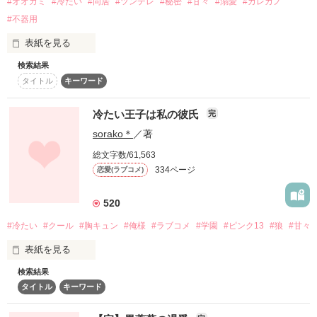
#オオカミ
#冷たい
#同居
#ツンデレ
#秘密
#甘々
#溺愛
#カレカノ
yu_ri_様

「こんくらいで泣くの？

瀬名☆なず様

#不器用
そんな彼のことが大嫌いだった、というのに……

……ほんとお前ってめんどくさい」

優はるな様

「今日の恋羽可愛すぎだから……食べていい？」

表紙を見る
スミレ&デイジー様

検索結果
「だって、真琴くん言ってたじゃない？18になったら華湖の事
「付き合ってること、バレるとかほんとに無理」

「俺、恋羽が思っている以上にお前に惚れてるから」

タイトル
キーワード
貰うって。

本当にありがとうございます！

突然、彼と文化祭委員をやることになって！？

だから、予行練習みたいなもので……1年同居してくれな
凪くんは、こーやって死ぬほど切り離してくるときもあれば

冷たい王子は私の彼氏
完
い？」

sorako＊
／著
start 2015.04.10

それは……

「一葉ってほんと危機感ないよね」

end  2015.07.07

総文字数/61,563
334ページ
恋愛(ラブコメ)
～・～・～・～

おまけstart 2015.08.06

そして……

桐生くんは“極甘王子”ってこと♡

「俺の目、しっかり見ろよ」

おまけend  2015.08.28

520
#冷たい
#クール
#胸キュン
#俺様
#ラブコメ
#学園
#ピンク13
#狼
#甘々
冷たい？オオカミ彼氏

死ぬほど、甘やかしてくれるときもある。

表紙を見る
作品を読む
「お前が俺と付き合うって言うまで

水無瀬 真琴

検索結果
どっちが本物の凪くんなの。ってぐらいに違うの。

私の彼氏は、冷たいです。

キスやめねぇから」

タイトル
キーワード
しかも凪くんはなにか秘密を抱えてる。

「ねー！」
