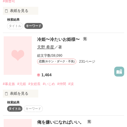
#御曹司
⊹  ⁺ 　﹒　 ⁺ ﹒　　⁺ 　﹒ ⊹ 　 ﹒ 　⁺ 　﹒ ⊹

表紙を見る
彼氏のはずなのに

作品を読む
検索結果
他人より他人。

タイトル
キーワード
初冬の、ある放課後。

冷姫〜冷たいお姫様〜
付き合ってること言っちゃだめなの。

完
「うるさい。しつこい。目障り」

天野 希星
／著
幼なじみの瑞季くんが

周りにバレるの、イヤなんだって。

総文字数/38,090
231ページ
恋愛(キケン・ダーク・不良)
2年ぶりに私の名前を呼んだ。

それってつまり……愛されてない？

でも私は大好きですからねっ、先輩！

1,464
#暴走族
#元姫
#女総長
#いじめ
#仲間
#涙
- - - - - - - - - - - - - - - - - - - - - -

ずーっと、ずーっと片思いでも、それでもいいの。

「あさひ。

表紙を見る
今日、一緒に帰ろうか」

冷たい彼氏

検索結果
ガンッ！

タイトル
キーワード
郡 光里 

こおり ひかり

そう、思ってたのに─────

俺を嫌いになればいい。
完
♢　♢　♢

×

「お前みたいな地味な奴いらねー。」
