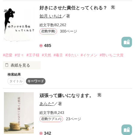
「藤く〜ん」

ありがとうございました(*^^*)
無事に完結しました( ⁎ᵕᴗᵕ⁎ )♡

しょう。

ぜひ七転八起もよろしくお願いします❁

好きにさせた責任とってくれる？
完
作品を読む
如月 いちは
／著
作品を読む
「……」

※文庫では修正を加えておりますが、

総文字数/82,262
「…………」

修学旅行シーンの時系列が破茶滅茶です。

だって、人はひとりでは生きていけない。

300ページ
恋愛(学園)
サイト版も修正予定なので今しばらく

お待ちくださいますようお願い申し上げます！
485
「ねぇ、藤く〜ん！」

#恋愛
#甘々
#王子様
#天然
#毒舌
#冷たい
#イケメン
#野いちご大賞
作品を読む
表紙を見る
クール男子です。

───あなたが、私の王子様？

検索結果
私の通う学園には“王子様”がいるんです。

「……」

タイトル
キーワード
┈┈┈┈┈┈┈ ❁ ❁ ❁ ┈┈┈┈┈┈┈┈

頑張って嫌いになります。
完
近づきにくいけれど、みんなの目を引く王子様。

あらた*
／著
*⃝̥◌⑅⃝◍♡◌*⃝̥◍♡*⃝̥◌⑅⃝◍♡◌*⃝̥◍♡*⃝̥◌⑅⃝◍

今井くん大好き女子

「ねぇねぇ〜、藤く〜ん！」

総文字数/8,243
石原 由良 -Yura Ishihara-

23ページ
恋愛(ラブコメ)
débute▹▸﻿2016.12.03

「好き、桐生くんっ…」

la fin▹▸﻿2017.08.15

342