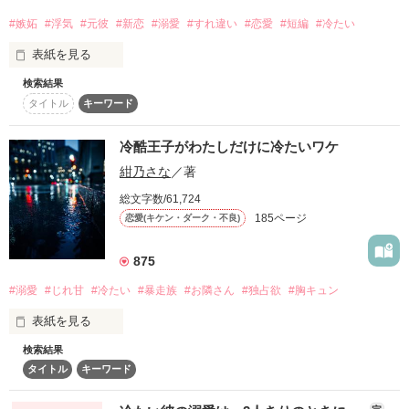
イケメンクール男子

「っうるさい！俺の近くに寄ってくんな」

「……そ」

#嫉妬
#浮気
#元彼
#新恋
#溺愛
#すれ違い
#恋愛
#短編
#冷たい
◇総合ランキング2位◇

今井 祐月 -Yuzuki Imai-

表紙を見る
┈┈┈┈┈┈┈ ❁ ❁ ❁ ┈┈┈┈┈┈┈┈

◇オススメ作品に掲載して頂きました！◇

その呼び名は…………

検索結果
なんとか付き合ってもらって、舞い上がってたけれど

どんなに冷たくされても

2017.08.22

タイトル
キーワード
本当にありがとうございます！

“冷酷王子”

冷酷王子がわたしだけに冷たいワケ
私は藤くんが大好きなんです。

素敵な感想・レビューをありがとうございます！

紺乃さな
／著
今井くんの隣で

一度だって『好き』って言ってくれなかったよね

総文字数/61,724
ﾟ＊.｡.＊ﾟ＊.｡.＊ﾟ＊.｡.＊ﾟ＊.｡.＊ﾟ

今井くんをジーッと見つめていて

185ページ
恋愛(キケン・ダーク・不良)
◇2022.01.25 ブルーレーベルより書籍化◇

文庫版では加筆修正し、設定など大きく異なる部分がございま
わかったことがたくさんある。

読者数378名100万PV突破(2015.05.12)

す。サイト版は修正前のものです。

一途な女の子

875
ねぇ、その子といて楽しい？

読者数668名200万PV突破(2015.06.18) 

読者数819名300万PV突破(2015.07.30)

沢城　恋羽

#溺愛
#じれ甘
#冷たい
#暴走族
#お隣さん
#独占欲
#胸キュン
読者数960名400万PV突破(2015.09.06)

【Sawasiro Konoha】

読者数1104名500万PV突破(2015.11.09)

表紙を見る
私といるより、楽しいのかな。

読者数1280名600万PV突破(2016.02.22)

作品を読む
検索結果
読者数1434名700万PV突破(2016.04.20) 

×

タイトル
キーワード
読者数1585名800万PV突破(2016.09.27)

読者数1799名900万PV突破(2016.12.31)

さあ。書いてみよう。

「は、お前面白いね」

読者数1966名1000万PV突破(2017.08.17)
