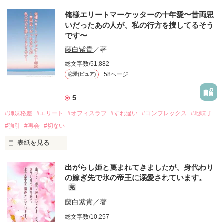
俺様エリートマーケッターの十年愛〜昔両思
いだったあの人が、私の行方を捜してるそう
です〜
藤白紫貴
／著
総文字数/51,882
58ページ
恋愛(ピュア)
5
#姉妹格差
#エリート
#オフィスラブ
#すれ違い
#コンプレックス
#地味子
#強引
#再会
#切ない
表紙を見る
――昔両思いだった彼と、こんなところでまた会うなんて。

出がらし姫と蔑まれてきましたが、身代わり
の嫁ぎ先で氷の帝王に溺愛されています。
１０年前、美波（みなみ）は急性虫垂炎で入院中、翔に出会
完
う。

藤白紫貴
／著
当時１９歳だった翔（しょう）はサッカー選手として将来を嘱
総文字数/10,257
望されていたが、交通事故で失明。手術が成功して見えるよう