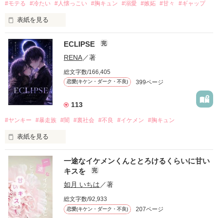
#モテる
#冷たい
#人懐っこい
#胸キュン
#溺愛
#嫉妬
#甘々
#ギャップ
表紙を見る
ECLIPSE
完
「好きだったから、別れを選んだ。」

RENA
／著
モテる人を好きになるのが怖かった。

総文字数/166,405
だから私は、中学時代に大好きだった彼を自分から振った。

399ページ
恋愛(キケン・ダーク・不良)
もう会うことはないと思っていたのに、

高校生になって再会した彼は、隣の学校で”王子様”と呼ばれる
113
人気者になっていた。

#ヤンキー
#暴走族
#闇
#裏社会
#不良
#イケメン
#胸キュン
表紙を見る
他の女の子には冷たいのに

私にだけ昔と変わらない笑顔を向けてくる。

表紙画像はAIです
一途なイケメンくんととろけるくらいに甘い
キスを
完
「澪ちゃん。」

如月 いちは
／著
作品を読む
それは止まっていた恋が再び動き始める合図──。

総文字数/92,933
207ページ
恋愛(キケン・ダーク・不良)