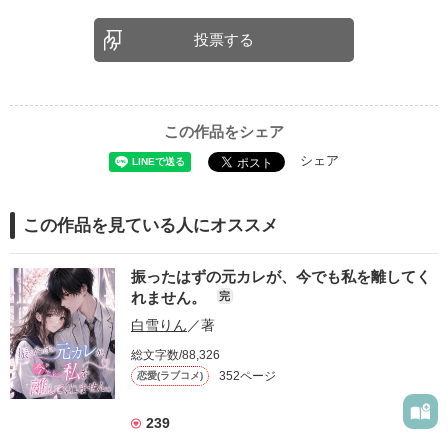
投票する
この作品をシェア
シェア
この作品を見ている人にオススメ
振ったはずの元カレが、今でも私を離してく
れません。
完
白雪りん
／著
総文字数/88,326
352ページ
恋愛(ラブコメ)
239