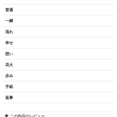
普通
一瞬
流れ
幸せ
想い
花火
歩み
手紙
返事
この作品のレビュー