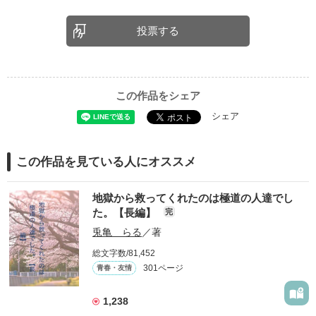
投票する
この作品をシェア
シェア
この作品を見ている人にオススメ
地獄から救ってくれたのは極道の人達でし
た。【長編】
完
兎亀 らる
／著
総文字数/81,452
301ページ
青春・友情
1,238