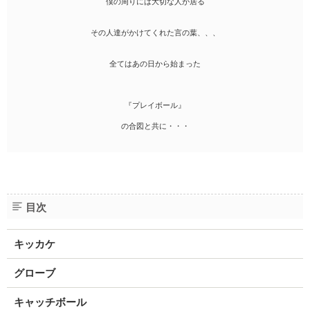
僕の周りには大切な人が居る
その人達がかけてくれた言の葉、、、
全てはあの日から始まった
『プレイボール』
の合図と共に・・・
目次
キッカケ
グローブ
キャッチボール