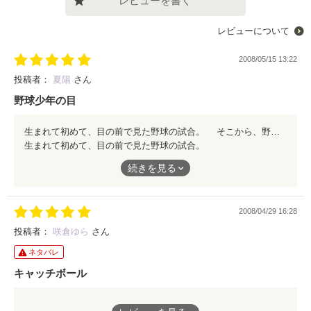
レビューを書く
レビューについて
2008/05/15 13:22
投稿者：
夏陽
さん
野球少年の目
生まれて初めて、目の前で見た野球の試合。 そこから、野球にのめり込んだ主人公・誠。 野球を通して、彼が、学んだこととは――？ 揺れ動く主人公の心情が、丁寧に描かれた作品です。 彼を取り巻く家族や友達からも目が離せません。 読後は、爽やかな風に包まれることでしょう。是非、お読み下さい！
生まれて初めて、目の前で見た野球の試合。
続きを見る
そこから、野球にのめり込んだ主人公・誠。
野球を通して、彼が、学んだこととは――？
2008/04/29 16:28
投稿者：
咲倉ゆら
さん
揺れ動く主人公の心情が、丁寧に描かれた作品です。
ネタバレ
キャッチボール
彼を取り巻く家族や友達からも目が離せません。
特別でも何でもない、普通の日常。