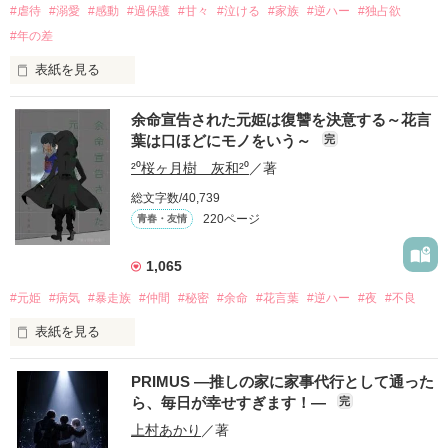
#虐待
#溺愛
#感動
#過保護
#甘々
#泣ける
#家族
#逆ハー
#独占欲
#年の差
表紙を見る
余命宣告された元姫は復讐を決意する～花言
｢全部あんたのせいよ｣

葉は口ほどにモノをいう～
完
『──のせいじゃないよ』

²⁰桜ヶ月樹 灰和²⁰
／著
総文字数/40,739
｢なんであんたが生きてんのよ｣

220ページ
青春・友情
『生きていてくれてありがとう』

1,065
｢あんたなんか産まなきゃ良かった｣

『産まれてきてくれてありがとう』

#元姫
#病気
#暴走族
#仲間
#秘密
#余命
#花言葉
#逆ハー
#夜
#不良
表紙を見る
｢あんたさえ居なければ·····｣

『──が居てくれたから俺たちは·····』

PRIMUS ―推しの家に家事代行として通った
ら、毎日が幸せすぎます！―
完
世界№1の最強。通り名・night

龍牙の元姫

上村あかり
／著
桜城　紗夜(さくらぎ　さや)
