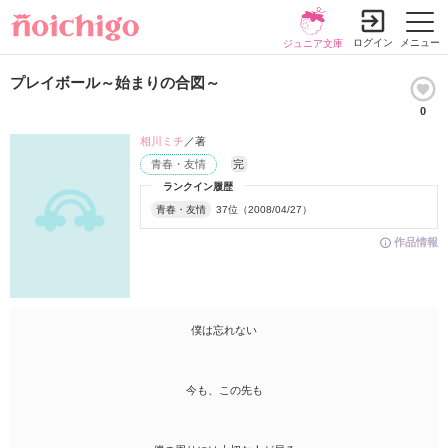
ログイン
メニュー
ジュニア文庫
プレイボール～始まりの合図～
0
相川ミチ
／著
青春・友情
完
ランクイン履歴
青春・友情
37位（2008/04/27）
作品情報
僕は忘れない
今も、この先も