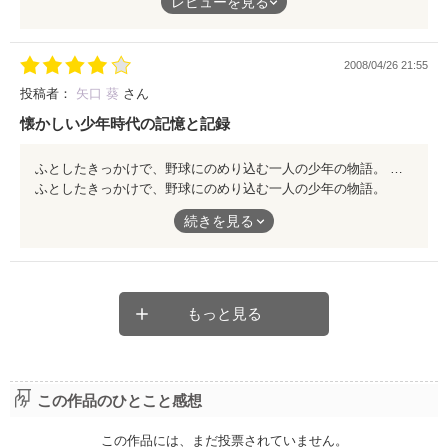
レビューを見る
読後は、爽やかな風に包まれることでしょう。是非、お読み下さ
でも自分にとっては毎日がとても大切なもので。
い！
2008/04/26 21:55
何気なく過ぎていくようで、でもただ過ぎていくんじゃない。
投稿者：
矢口 葵
さん
育ててくれる両親がいて、笑いかけてくれる友人達がいて、その
懐かしい少年時代の記憶と記録
中で、いい事も悪い事も経験しながら、一生懸命に生きてる。
ふとしたきっかけで、野球にのめり込む一人の少年の物語。 そのどこか懐かしさを感じるほっとする雰囲気が、胸に癒しを与えてくれます。 人生において大切な事。 それをスポーツを通して学んでいく姿。 大人になるにつれ汚れざるをえない心をさっぱりとさせてくれるような、そんな作品です♪
……そんな時代、アナタにも、ありましたよね？
ふとしたきっかけで、野球にのめり込む一人の少年の物語。
大人には懐かしく、子供には共感できる。
続きを見る
そのどこか懐かしさを感じるほっとする雰囲気が、胸に癒しを与
えてくれます。
そんな素敵な青春物語。
人生において大切な事。
それをスポーツを通して学んでいく姿。
もっと見る
大人になるにつれ汚れざるをえない心をさっぱりとさせてくれる
ような、そんな作品です♪
この作品のひとこと感想
この作品には、まだ投票されていません。