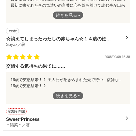
まう筈です。
最初に書かれたその気遣いの言葉に心を落ち着けて読む事が出来
ました。
続きを見る
中学生の主人公目線で進む、突然の妊娠、行き場の無くなった
愛。
その他
☆消えてしまったわたしの赤ちゃん☆１４歳の妊
心に深い傷を追い、それでも生きて成長して行く中で学ぶ事。
Saya♪／著
娠・・・ ～セックスを軽く考えないで～
それこそがサブタイトルの「本当に伝えたいこと」であり、妊娠
2008/09/09 15:38
を巡る真実であり。
交錯する気持ちの果てに……
大人になってから気付くのでは遅すぎる事実、それがこの物語に
は丁寧に描かれています。
16歳で突然結婚！？ 主人公が巻き込まれた先で待つ、複雑な人間模様。 お姫様願望のある女の子には堪らないシュチュエーションだと思います。 迷路のようにどこに向かっていいのか分からない気持ちをそれぞれ抱えたまま、少しづつ大人になっていく姿に胸を痛めながら……。 読後、少し素直になれたり大人になれたり、そんなメッセージが込められた可愛らしい作品でした♪
16歳で突然結婚！？
是非中高生ぐらいの年代の方に読んで欲しい。……そして自分の
主人公が巻き込まれた先で待つ、複雑な人間模様。
続きを見る
体を大切にして欲しい、と心から願います。
お姫様願望のある女の子には堪らないシュチュエーションだと思
います。
恋愛(その他)
Sweet*Princess
迷路のようにどこに向かっていいのか分からない気持ちをそれぞ
＊陽菜＊／著
れ抱えたまま、少しづつ大人になっていく姿に胸を痛めなが
ら……。