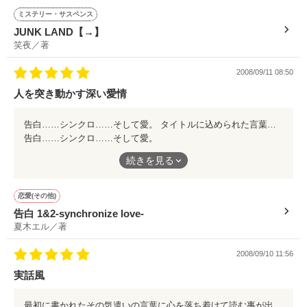
さった言葉を一つ。
ミステリー・サスペンス
JUNK LAND【→】
正義は……そこに悪が無いと存在しない。そして正義を貫きたい
笑夜／著
と思うなら、悪のある世の中が必要である。
2008.5.23〜執筆開始

2008/09/11 08:50
こんな目から鱗な言葉が満載の物語。少しでも気になったら開く
2008.7.3完結♪

人を突き動かす深い愛情
事をオススメします。
500ページを読み切った後で迎えるラストは……是非貴方の目で
告白……シンクロ……そして愛。 タイトルに込められた言葉の意味を探っているうちにいつの間にか謎の多い世界に囚われて……。 真実はどこにあるのか。 700P超のページ数を感じさせない圧倒的な吸引力を持った作品でした。 主人公が翻弄される自分の過去。絡み合い交錯する切ない愛情。 その結末を見届ける為、開いたら最後……きっと一気に読んでしまう筈です。
確かめてみて下さい。
告白……シンクロ……そして愛。
作品を読む
続きを見る
タイトルに込められた言葉の意味を探っているうちにいつの間に
か謎の多い世界に囚われて……。
恋愛(その他)
真実はどこにあるのか。
告白 1&2‐synchronize love‐
夏木エル／著
700P超のページ数を感じさせない圧倒的な吸引力を持った作品
でした。
2008/09/10 11:56
実話風
主人公が翻弄される自分の過去。絡み合い交錯する切ない愛情。
その結末を見届ける為、開いたら最後……きっと一気に読んでし
最初に書かれたその気遣いの言葉に心を落ち着けて読む事が出来ました。 中学生の主人公目線で進む、突然の妊娠、行き場の無くなった愛。 心に深い傷を追い、それでも生きて成長して行く中で学ぶ事。 それこそがサブタイトルの「本当に伝えたいこと」であり、妊娠を巡る真実であり。 大人になってから気付くのでは遅すぎる事実、それがこの物語には丁寧に描かれています。 是非中高生ぐらいの年代の方に読んで欲しい。……そして自分の体を大切にして欲しい、と心から願います。