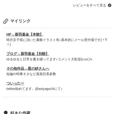
レビューをすべて見る
読後、少し素直になれたり大人になれたり、そんなメッセージが
込められた可愛らしい作品でした♪
マイリンク
HP→葵羽基金【本館】
時沢京子様に頂いた素敵イラスト有♪基本的にメール受付場です(〃∇
〃)
ブログ→葵羽基金【別館】
ゆるゆると日常を書き綴ってます♪コメント大歓迎(≧ω≦)ｂ
その他作品→星の砂さんへ
短編や時事ネタなど真面目系多数
ついったー
twitter始めてます。@aoiyaguchiにて♪
好きな作家