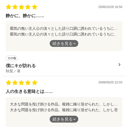
出来すぎたその容姿の前で

少しでも

2008/10/28 16:56
あんな出会いが

静かに、静かに……
知って頂けると嬉しいです

傷付かないよう逃げたんだ……

あんな事件が

ここはそんなオトコ達の

覇気の無い主人公の淡々とした語り口調に誘われているうちに、彼の考え方がだんだんと入ってきて……。 こんなに静かな感情移入は珍しいかもしれない、そう感じました。 文字数、ページ数、は決して多くない筈なのに、最後まで読み終えた時、随分と長い時間が経ったように思える不思議な感覚。 そして……涙が自然と溢れていました。 この感情は一体何なのか。是非一度、体験してみて下さい。
覇気の無い主人公の淡々とした語り口調に誘われているうちに、
起こるなんて思わずに……

彼の考え方がだんだんと入ってきて……。
欲求を満たす部屋

続きを見る
作品を読む
2009.12.4～公開開始

こんなに静かな感情移入は珍しいかもしれない、そう感じまし
2010.2.26～完結♪

た。
その他
2007.12.05《完結》

僕にキが訪れる
文字数、ページ数、は決して多くない筈なのに、最後まで読み終
厳重に管理された

秋梨／著
えた時、随分と長い時間が経ったように思える不思議な感覚。
作品を読む
2008/09/25 22:03
都会の一室

そして……涙が自然と溢れていました。
人の生きる意味とは……
この感情は一体何なのか。是非一度、体験してみて下さい。
作品を読む
この部屋の存在は

大きな問題を投げ掛ける作品。複雑に織り混ぜられた、しかし否定できない人間らしさ。 筆者がその答えを読者に委ねる以上多くは語れない中、あえて刺さった言葉を一つ。 正義は……そこに悪が無いと存在しない。そして正義を貫きたいと思うなら、悪のある世の中が必要である。 こんな目から鱗な言葉が満載の物語。少しでも気になったら開く事をオススメします。 500ページを読み切った後で迎えるラストは……是非貴方の目で確かめてみて下さい。
大きな問題を投げ掛ける作品。複雑に織り混ぜられた、しかし否
定できない人間らしさ。
……誰も知らない

続きを見る
筆者がその答えを読者に委ねる以上多くは語れない中、あえて刺