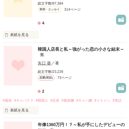
総文字数/97,384
こっちだぜ？？」

314ページ
実用・エッセイ
値踏みするように

4
「先輩……

ギラついた視線を交わしあう男達

表紙を見る
マジで行くんすか！？」

韓国人店長と私～強がった恋の小さな結末～
完
……ここは新宿2丁目

もう……私達に

「彼女がおる訳じゃなし

矢口 葵
／著
不幸は訪れない！

別にええやろ？」

総文字数/23,226
73ページ
恋愛(実話)
なんて勝手に信じてた

2008.5.23～執筆開始

2
ってそういう問題じゃ！？

2008.7.4完結♪

人並みでいい

#風俗
#キャバクラ
#韓国人
#店長
#風俗嬢
#キャバ嬢
#イケメン
#実話
表紙を見る
家族を持てるって信じてた

波多野海人！

年俸1360万円！？～私が手にしたデビューの