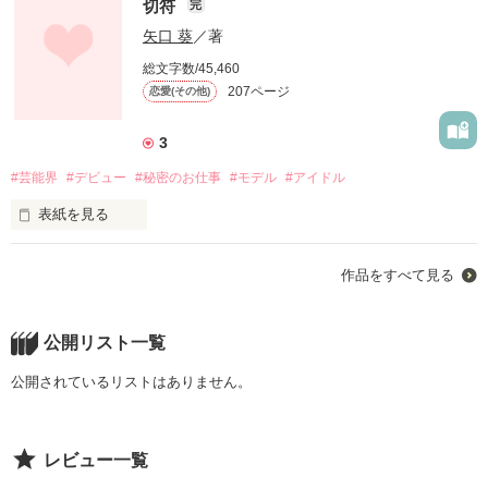
切符
社会人一年生！！ 

完
その人を見たとき

アナタには親がいますか？

作品を読む
矢口 葵
／著
アナタには子供がいますか？

総文字数/45,460
素直に綺麗だと思った

目の前に見えるのは……

207ページ
恋愛(その他)
サラサラした茶色い髪と

それを当たり前だと……

3
オトナの小部屋

#芸能界
#デビュー
#秘密のお仕事
#モデル
#アイドル
思っていませんか？？？

☆ナイトフェアリー☆

今思えば独特な

表紙を見る
向こうの国らしい

※この作品は男性不妊について

どうやら俺は

作品をすべて見る
恋愛御法度な

扱っています

強引な先輩に連れられて

甘く優しく揺れる瞳

公開リスト一覧
違う社会にも

芸能人だって

公開されているリストはありません。
だけど

当たり前に家族を

入社してしまいそうです！！ 

普通のオトコだって事

持てない人達がいる

怖がりな私は

レビュー一覧
知らなかったよ
