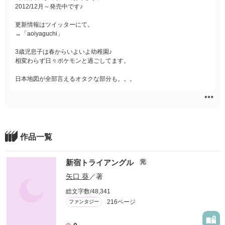
2012/12月～発売中です♪
更新情報はツイッターにて。
→「aoiyaguchi」
3歳児息子は春からいよいよ幼稚園♪
相変わらず日々ポケモンと過ごしてます。
日本地図が全部言えるオタクな部分も。。。
作品一覧
新宿トライアングル
完
矢口 葵
／著
総文字数/48,341
216ページ
ファンタジー