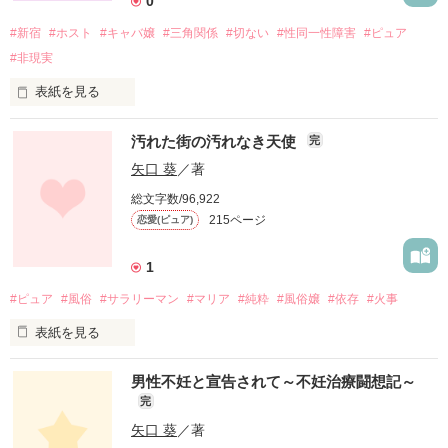
0
#新宿
#ホスト
#キャバ嬢
#三角関係
#切ない
#性同一性障害
#ピュア
#非現実
表紙を見る
汚れた街の汚れなき天使
完
矢口 葵
／著
台風の接近を知らせるテレビ

総文字数/96,922
215ページ
恋愛(ピュア)
ザーザーと降りしきる雨

1
#ピュア
#風俗
#サラリーマン
#マリア
#純粋
#風俗嬢
#依存
#火事
表紙を見る
暴風で飛ばされて来る穴の開いたバケツ

男性不妊と宣告されて～不妊治療闘想記～
完
光り輝くネオン

「おいっ海人！

矢口 葵
／著