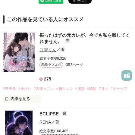
この作品を見ている人にオススメ
振ったはずの元カレが、今でも私を離してく
れません。
完
白雪りん
／著
総文字数/88,326
352ページ
恋愛(ラブコメ)
275
#モテる
#冷たい
#人懐っこい
#胸キュン
#溺愛
#嫉妬
#甘々
#ギャップ
表紙を見る
ECLIPSE
完
「好きだったから、別れを選んだ。」

RENA
／著
モテる人を好きになるのが怖かった。

総文字数/166,405
だから私は、中学時代に大好きだった彼を自分から振った。
