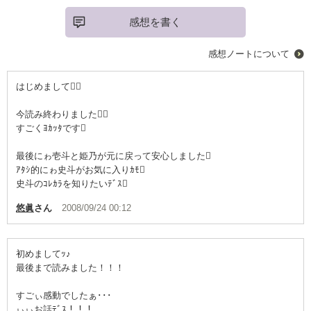
感想を書く
感想ノートについて
はじめまして
今読み終わりました
すごくﾖｶｯﾀです
最後にゎ壱斗と姫乃が元に戻って安心しました
ｱﾀｼ的にゎ史斗がお気に入りｶﾓ
史斗のｺﾚｶﾗを知りたいﾃﾞｽ
悠眞
さん
2008/09/24 00:12
初めましてｯ♪
最後まで読みました！！！
すごぃ感動でしたぁ･･･
ぃぃお話ﾃﾞｽ！！！