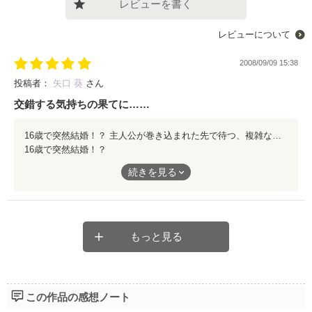
レビューを書く
レビューについて
2008/09/09 15:38
投稿者：
矢口 葵
さん
交錯する気持ちの果てに……
16歳で突然結婚！？ 主人公が巻き込まれた先で待つ、複雑な人間模様。 お姫様願望のある女の子には堪らないシュチュエーションだと思います。 迷路のようにどこに向かっていいのか分からない気持ちをそれぞれ抱えたまま、少しづつ大人になっていく姿に胸を痛めながら……。 読後、少し素直になれたり大人になれたり、そんなメッセージが込められた可愛らしい作品でした♪
16歳で突然結婚！？
主人公が巻き込まれた先で待つ、複雑な人間模様。
続きを見る
お姫様願望のある女の子には堪らないシュチュエーションだと思
います。
迷路のようにどこに向かっていいのか分からない気持ちをそれぞ
もっと見る
れ抱えたまま、少しづつ大人になっていく姿に胸を痛めなが
ら……。
読後、少し素直になれたり大人になれたり、そんなメッセージが
この作品の感想ノート
込められた可愛らしい作品でした♪