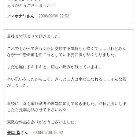
ぁりがとぅござぃました↑↑
♪*マホナ*♪
さん
2008/09/09 22:52
最後まで読ませて頂きました。
これでもかって言うぐらい交錯する気持ちが痛くて……けれどみん
なが一生懸命前を向こうとしている姿に胸が熱くなりました。
まだ心臓にドキドキと、切ない痛みが残っています。
辛い思いをしたからこそ、きっと二人は幸せになれる……そんな気
がしました。
最後に、葵も最終選考の末端に加えて頂きました。24日お会いしま
したら是非お話させて下さいね☆
素敵な作品をありがとうございました。
矢口 葵
さん
2008/09/09 15:42