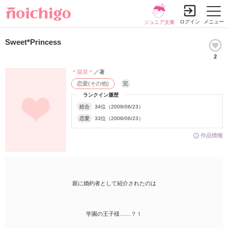
ログイン
メニュー
ジュニア文庫
Sweet*Princess
2
＊陽菜＊
／著
恋愛(その他)
完
ランクイン履歴
総合
34位（2008/06/23）
恋愛
33位（2008/06/23）
作品情報
親に婚約者として紹介されたのは
学園の王子様……？！