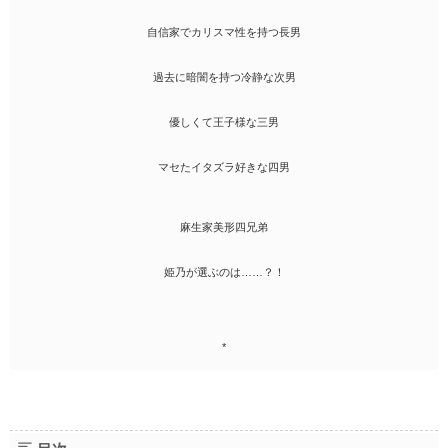
自信家でカリスマ性を持つ長男
過去に暗闇を持つ冷静な次男
優しくて王子様な三男
マセたイタズラ好きな四男
麻生家美形四兄弟
姫乃が選ぶのは……？！
*