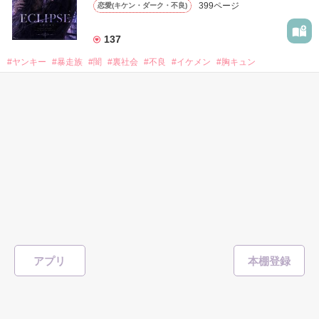
399ページ
恋愛(キケン・ダーク・不良)
もう会うことはないと思っていたのに、

高校生になって再会した彼は、隣の学校で”王子様”と呼ばれる
137
人気者になっていた。

#ヤンキー
#暴走族
#闇
#裏社会
#不良
#イケメン
#胸キュン
表紙を見る
他の女の子には冷たいのに

私にだけ昔と変わらない笑顔を向けてくる。

表紙画像はAIです
一途なイケメンくんととろけるくらいに甘い
キスを
完
「澪ちゃん。」

如月 いちは
／著
作品を読む
それは止まっていた恋が再び動き始める合図──。

総文字数/92,933
207ページ
恋愛(キケン・ダーク・不良)
✨.ﾟ･*..☆.｡.:*✨.☆.｡.:. *:ﾟ✨.ﾟ･*..☆.｡.:*✨

1,718
人見知りだけど優しい無自覚だけどモテる

#恋愛
#甘々
#溺愛
#独占欲
#不良
#一途
#イケメン
#男性恐怖症
冴木澪-SaekiMio

アプリ
#いいねチャンス01
×

表紙を見る
基本女子に冷たいのに澪にはわんこ男子になる
