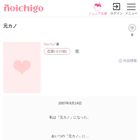
ログイン
メニュー
ジュニア文庫
元カノ
0
Nachi
／著
恋愛(その他)
完
作品情報
2007年9月14日
私は『元カノ』になった。
あいつの『元カノ』に…