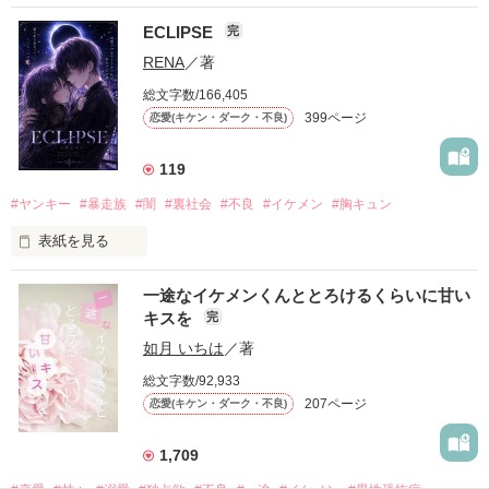
ECLIPSE
完
「好きだったから、別れを選んだ。」

RENA
／著
モテる人を好きになるのが怖かった。

総文字数/166,405
だから私は、中学時代に大好きだった彼を自分から振った。

399ページ
恋愛(キケン・ダーク・不良)
もう会うことはないと思っていたのに、

高校生になって再会した彼は、隣の学校で”王子様”と呼ばれる
119
人気者になっていた。

#ヤンキー
#暴走族
#闇
#裏社会
#不良
#イケメン
#胸キュン
表紙を見る
他の女の子には冷たいのに

私にだけ昔と変わらない笑顔を向けてくる。

表紙画像はAIです
一途なイケメンくんととろけるくらいに甘い
キスを
完
「澪ちゃん。」

如月 いちは
／著
作品を読む
それは止まっていた恋が再び動き始める合図──。

総文字数/92,933
207ページ
恋愛(キケン・ダーク・不良)
✨.ﾟ･*..☆.｡.:*✨.☆.｡.:. *:ﾟ✨.ﾟ･*..☆.｡.:*✨

1,709
人見知りだけど優しい無自覚だけどモテる
