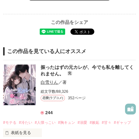
この作品をシェア
この作品を見ている人にオススメ
振ったはずの元カレが、今でも私を離してく
れません。
完
白雪りん
／著
総文字数/88,326
352ページ
恋愛(ラブコメ)
244
#モテる
#冷たい
#人懐っこい
#胸キュン
#溺愛
#嫉妬
#甘々
#ギャップ
表紙を見る