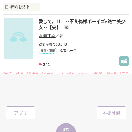
表紙を見る
｢あんたさえ居なければ·····｣

『──が居てくれたから俺たちは·····』

愛して。Ⅱ ～不良俺様ボーイズ×絶世美少
女～【完】
完
世界№1の最強。通り名・night

龍牙の元姫

水瀬甘菜
／著
桜城　紗夜(さくらぎ　さや)

総文字数/168,348
両親から虐待を受け感情を知らない女の子と

378ページ
青春・友情
×

その女の子に感情を教える極道達との物語。

全国一位・龍牙(りゅうが)メンバー

241
龍牙・総長。

#俺様
#総長
#美少女
#イケメン
#ベタ惚れ
#クール
#溺愛
#暴走族
#不良
黒崎　零斗(くろさき　れいと)

泣き方も、笑い方も、助けの求め方も、何も知らなかった。

#甘々
表紙を見る
でもみんなが教えてくれた。

龍牙・姫。

柚原　桃(ゆずはら　もも)

５歳。

アプリ
――自分の醜さを知った。

龍牙・姫。

『"愛してるよ"』

橘　葉月(たちばな　はづき)

読む