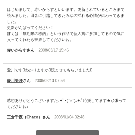
はじめまして、赤いからすといいます。更新されているところまで
読みました。田舎に引越してきたみゆの揺れる心情が伝わってきま
した。
更新がんばってください！
ぼくは「無期限の標的」という作品で新人賞に参加してるので気に
入ってくれたら投票してくださいね。
赤いからす
さん
2008/03/17 15:46
愛川ですわかりますか読ませてもらいました
愛川美咲
さん
2008/02/13 07:54
感想ありがとうございますた｡+ﾟ･(´▽`)｡+.ﾟ応援してます★頑張って
くださいね♪
三倉千夜（Chaco）
さん
2008/01/04 02:48