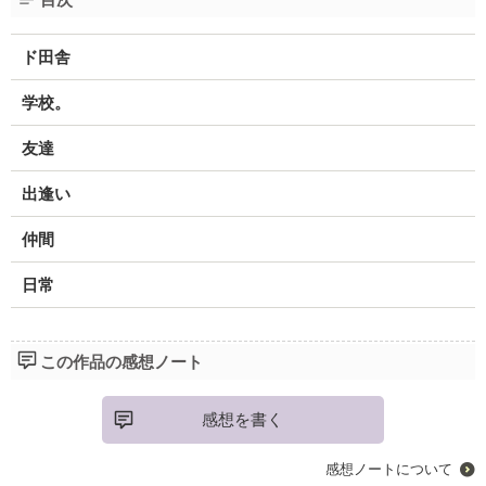
ド田舎
学校。
友達
出逢い
仲間
日常
この作品の感想ノート
感想を書く
感想ノートについて