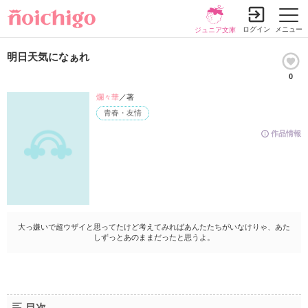
ログイン
メニュー
ジュニア文庫
明日天気になぁれ
0
爛々華
／著
青春・友情
作品情報
大っ嫌いで超ウザイと思ってたけど考えてみればあんたたちがいなけりゃ、あた
しずっとあのままだったと思うよ。
目次