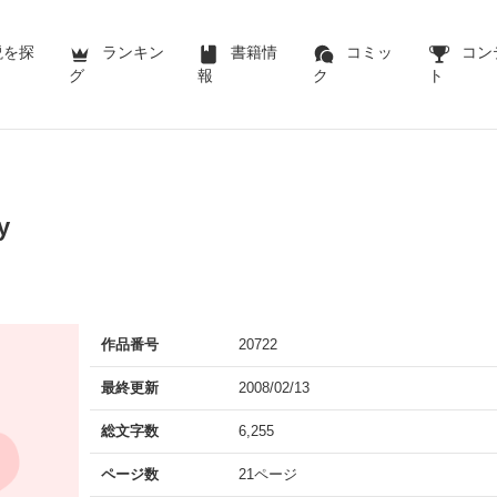
説を探
ランキン
書籍情
コミッ
コン
グ
報
ク
ト
y
作品番号
20722
最終更新
2008/02/13
総文字数
6,255
ページ数
21ページ