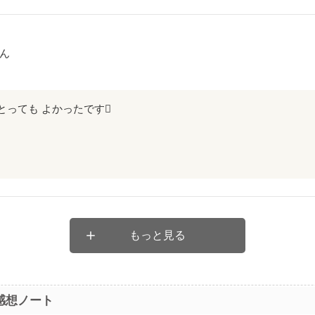
ん
とっても よかったです

もっと見る
感想ノート