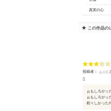
真実の心
この作品の
投稿者：
ぁゃ¢

ぉもしろかッた
ぉもしろかッ
初々しかった//