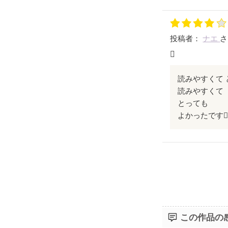
投稿者：
ナエ
さ

読みやすくて 
読みやすくて
とっても
よかったです
この作品の