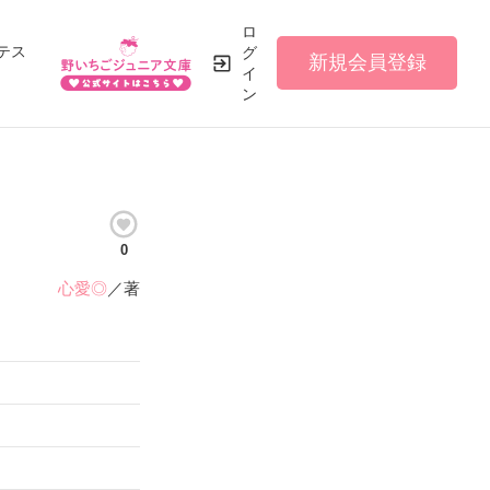
ロ
テス
グ
新規会員登録
イ
ン
0
心愛◎
／著