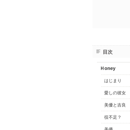
目次
Ｈoney
はじまり
愛しの彼女
美優と吉良
役不足？
美優