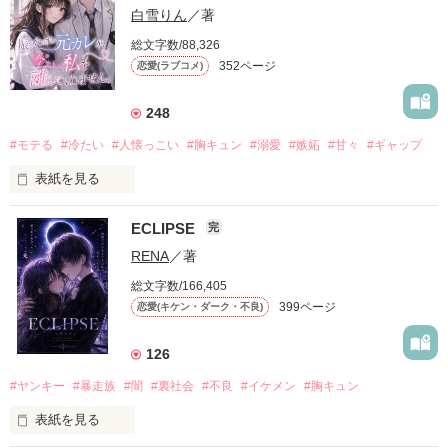
白雪りん
／著
総文字数/88,326
352ページ
恋愛(ラブコメ)
248
#モテる
#冷たい
#人懐っこい
#胸キュン
#溺愛
#嫉妬
#甘々
#ギャップ
表紙を見る
ECLIPSE
完
「好きだったから、別れを選んだ。」

RENA
／著
モテる人を好きになるのが怖かった。

総文字数/166,405
だから私は、中学時代に大好きだった彼を自分から振った。

399ページ
恋愛(キケン・ダーク・不良)
もう会うことはないと思っていたのに、

高校生になって再会した彼は、隣の学校で”王子様”と呼ばれる
126
人気者になっていた。

#ヤンキー
#暴走族
#闇
#裏社会
#不良
#イケメン
#胸キュン
表紙を見る
他の女の子には冷たいのに

私にだけ昔と変わらない笑顔を向けてくる。
