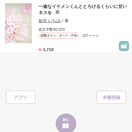
表紙画像はAIです
一途なイケメンくんととろけるくらいに甘い
キスを
完
「澪ちゃん。」

如月 いちは
／著
作品を読む
それは止まっていた恋が再び動き始める合図──。

総文字数/92,933
207ページ
恋愛(キケン・ダーク・不良)
✨.ﾟ･*..☆.｡.:*✨.☆.｡.:. *:ﾟ✨.ﾟ･*..☆.｡.:*✨

1,710
人見知りだけど優しい無自覚だけどモテる

#恋愛
#甘々
#溺愛
#独占欲
#不良
#一途
#イケメン
#男性恐怖症
冴木澪-SaekiMio

#いいねチャンス01
×

表紙を見る
基本女子に冷たいのに澪にはわんこ男子になる

篠宮光-ShinomiyaHikaru

アプリ
「瑠莉に一目惚れしたんだよ……悪いかよ」

✨.ﾟ･*..☆.｡.:*✨.☆.｡.:. *:ﾟ✨.ﾟ･*..☆.｡.:*✨

そして光を巡ってライバルも登場！？

読む
「貴方なんかに光先輩は渡しませんから。」

クラス替えをして隣の席になったのは────
