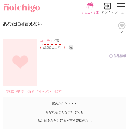
ログイン
メニュー
ジュニア文庫
あなたには言えない
2
ユッティ
／著
恋愛(ピュア)
完
作品情報
#家族
#青春
#好き
#イケメン
#隠す
家族だから・・・
あなたをどんなに好きでも
私にはあなたに好きと言う資格がない