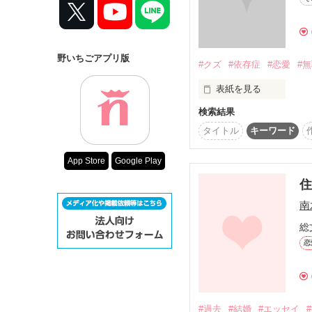
惹かれてはダメだと言い
コンテスト
でも彼には秘密があって
超短編で謎をし
復刻！夏の野い
小笹灯（おざさあかり）
野いちごアプリ版
#クズ
#依存症
#恋愛
#
食品会社小笹コーポレー
500文字の不気
働き者で引っ込み思案。
表紙を見る
200文字でゾッ
幼い頃からの悩みの種は
スターツ出版小
検索結果
その男はまさにクズ人間
✖️

タイトル
キーワード
その他の条件
東京の大学を出てまと
東条聡（とうじょうさと
自称画家。住所不定無職
App Store
Google Play
動画あり
情熱的で大胆な絵のタッ
住
見た目は麗しく完璧に
何か秘密を抱えている
南
総
恋
#過去
#結婚
#エッセイ