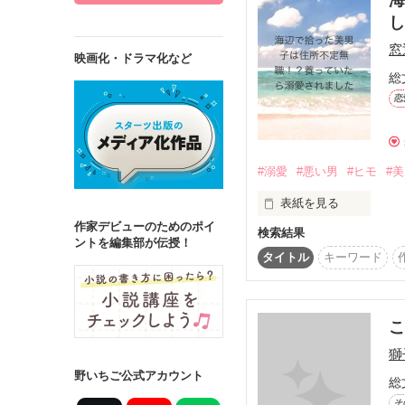
窓
映画化・ドラマ化など
総
詳しく検索
恋
検索対象
タイトル
キ
#溺愛
#悪い男
#ヒモ
#
ジャンル
表紙を見る
作家デビューのためのポイ
検索結果
海を見ながら傷ついた
ントを編集部が伝授！
て！？

タイトル
キーワード
事情を聞くと彼には帰る
ステータス
仕方なく招き入れた自
全て
完結
何だか女の人の扱いに慣
こ
同棲し慣れている？

作品の長さ
獅
私は都合の良い女？

長編
中編
だけど、疲れた私を癒
野いちご公式アカウント
総
そ