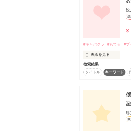
あ
だと私は思います。

総
ですが時間が解決してく
もちろん絶対はありませ
恋
そのまま心に残ることが
その不安は貴方にとっ
って言えます。

私は、学校で虐めを受け
#キャバクラ
#もてる
#プ
特に小学校や中学校

表紙を見る
先生にも嫌なことを言わ
信じられなくなってし
検索結果
下柳　蘭（しもやなぎ　
る先生がいて不安が吹
自分なりの個性を先生や
タイトル
キーワード
キャバ嬢の梨華の家に居
やりたい放題……

不安を抱えないで自分
不安が小さい時や多少膨
僕
彼の人生はいったい……!
皆と美味しく食べられま
深
小さい時や多少膨らん
：

ますので食べないでくだ
総
：

実
不安を食べないで欲し