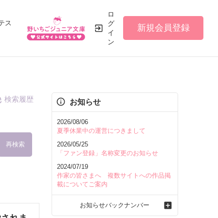
ロ
テス
グ
新規会員登録
イ
ン
検索履歴
お知らせ
2026/08/06
夏季休業中の運営につきまして
再検索
2026/05/25
「ファン登録」名称変更のお知らせ
2024/07/19
作家の皆さまへ 複数サイトへの作品掲
載についてご案内
を含む
お知らせバックナンバー
愛されま