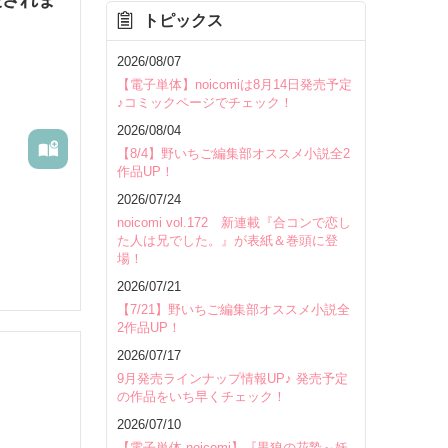
トピックス
を除く
2026/08/07
【電子単体】noicomiは8月14日発売予定
♪コミックページでチェック！
2026/08/04
【8/4】野いちご編集部オススメ小説全2
作品UP！
2026/07/24
noicomi vol.172 新連載『合コンで恋し
た人は兄でした。』が表紙＆巻頭に登
場！
頼まれ
2026/07/21
【7/21】野いちご編集部オススメ小説全
2作品UP！
2026/07/17
9月発売ラインナップ情報UP♪ 発売予定
の作品をいち早くチェック！
いて
2026/07/10
【電子単体 noicomi】『黒狼の花贄～妖