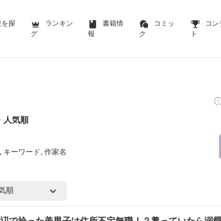
説を探
ランキン
書籍情
コミッ
コン
グ
報
ク
ト
・人気順
 キーワード, 作家名
辺で拾った美男子は住所不定無職！？養っていたら溺