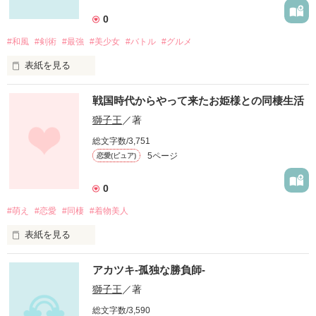
0
#和風
#剣術
#最強
#美少女
#バトル
#グルメ
この物語は後に世界の経済を掌握し、世界を裏から支配する
｢覇王｣と呼ばれる男と、そんな彼に恋をする女性達のお話であ
表紙を見る
る。

異世界のある島国出身の武芸を極めた少女が世界各国を渡り歩
戦国時代からやって来たお姫様との同棲生活
く冒険物語。

獅子王
／著
総文字数/3,751
作品を読む
5ページ
恋愛(ピュア)
0
異世界だから世界観が現実とは違い、魔法とかもその内出てく
#萌え
#恋愛
#同棲
#着物美人
るかも知れません。

表紙を見る
美少女が色んな町を救ったり、どこかの大国の野望を阻止した
29歳でまともに仕事もしていない冴えない男の元に戦国時代の
アカツキ-孤独な勝負師-
お姫様がタイムスリップしてくる！

獅子王
／著
作品を読む
現代社会の生活に戸惑いながらもダメ男と同棲生活をするお姫
総文字数/3,590
様との恋愛物語爆誕！