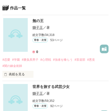
作品一覧
無の王
獅子王
／著
総文字数/34,318
53ページ
青春・友情
0
#恋愛
#学園
#勝負系男子
#心理戦
#強者を喰らう
#茶道部
#悪党
#闇の錬金術師
表紙を見る
その男は学は無かった…。

世界を旅する武芸少女
だが、それでもそれなりの高校に通い、彼なりに青春してい
獅子王
／著
た。

総文字数/59,352
92ページ
青春・友情