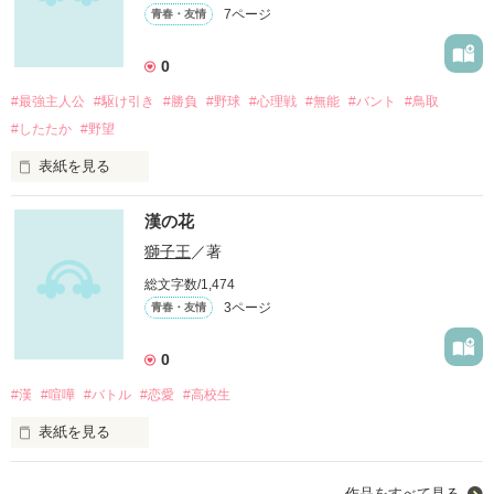
7ページ
青春・友情
0
作品を読む
#最強主人公
#駆け引き
#勝負
#野球
#心理戦
#無能
#バント
#鳥取
#したたか
#野望
表紙を見る
近年の高校野球では山陰・・・特に鳥取県が全国的に勝率が低
漢の花
い。

獅子王
／著
その原因はスター・・・鳥取の高校野球を引っ張っていくスタ
総文字数/1,474
ー的な選手がいないからである。

3ページ
青春・友情
しかし、そんな暗黒な鳥取に一人の選手が来てから全てが変わ
り始める。

0
#漢
#喧嘩
#バトル
#恋愛
#高校生
野球を愛するもの、勝負を愛する者の努力と指揮する監督の思
惑が交差する強者を喰らう野球ここに誕生！
表紙を見る
俺がなりたかったのはこんな漢(おとこ)では無いっ・・・！

作品を読む
作品をすべて見る