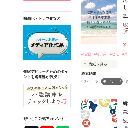
窓
映画化・ドラマ化など
総
詳しく検索
恋
検索対象
タイトル
キ
#溺愛
#悪い男
#ヒモ
#
ジャンル
表紙を見る
作家デビューのためのポイ
検索結果
海を見ながら傷ついた
ントを編集部が伝授！
て！？

タイトル
キーワード
事情を聞くと彼には帰る
ステータス
仕方なく招き入れた自
全て
完結
何だか女の人の扱いに慣
縁
同棲し慣れている？

作品の長さ
美
私は都合の良い女？

長編
中編
だけど、疲れた私を癒
野いちご公式アカウント
総
青