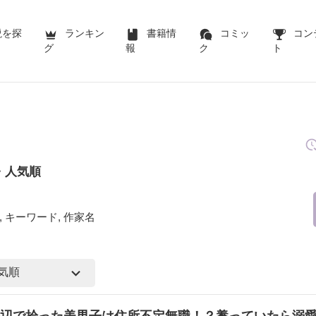
説を探
ランキン
書籍情
コミッ
コン
グ
報
ク
ト
・人気順
 キーワード, 作家名
辺で拾った美男子は住所不定無職！？養っていたら溺