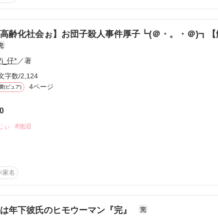
高齢化社会ぉ】お団子殺人事件厚子┗(＠・。・＠)┓【
完
i_仔*
／著
見て、

文字数/2,124
4ページ
しょう？）

愛(ピュア)
0
じぃ
#池沼
作家名
作品を読む
私は年下彼氏のヒモウーマン『完』
完
決！
