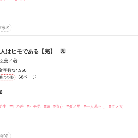
籍し20年。

。

作家名


状況に･･
隣人はヒモである【完】
完
作品を読む
々美
／著
文字数/34,950
68ページ
愛(その他)
6
とうございます。
学生
#年の差
#ヒモ男
#紐
#依存
#ダメ男
#一人暮らし
#ダメ女
作品を読む
作家名