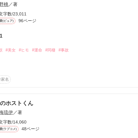
野桃
／著
文字数/23,011
＠)┓
96ページ
愛(ピュア)
1
作品を読む
獣
#美女
#ヒモ
#運命
#同棲
#事故
く青い空、そして、

作家名


受け、ゆるりとふらりと海岸線を歩く。素敵な自慢の彼氏と。

のホストくん
があると確信して。

海琉伊
／著
文字数/14,060
48ページ
愛(ラブコメ)
は大きな間違いだった。
