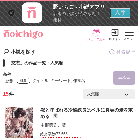
野いちご - 小説アプリ
入手
話題の小説が読み放題！
無料
ログイン
メニュー
ジュニア文庫
小説を探す
検索履歴
「慈悲」の作品一覧・人気順
条件
再検索
慈悲 |
タイトル, キーワード, 作家名
対象
15
件
検索ワード
獣と呼ばれる冷酷総長はベルに真実の愛を求
を含む
める
完
本郷美弥
／著
を除く
総文字数/77,666