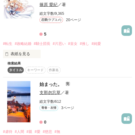
篠原 愛紀
／著
作品を読む
総文字数/9,365
記憶と

20ページ
恋愛(ラブコメ)
深い深い片思い
5
#転生
#政略結婚
#騎士団長
#片思い
#皇女
#推し
#純愛
作品を読む
表紙を見る
検索結果
　私の十歳年上の旦那様は、冷徹で誰も愛さないような孤高の
タイトル
キーワード
作家名
狼を彷彿させる、恐怖の塊のような人でした。

　私との初夜で、私に扇子を脳髄に叩きつけられる前までは。

始まった。
完
支那勿忘草
／著
フリイラ：IWAYUU様
総文字数/612
3ページ
青春・友情
作品を読む
0
#虐待
#人間
#親
#愛
#慈悲
#無