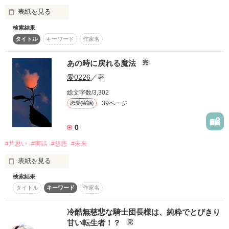
表紙を見る
検索結果
【以前とは内容が全く別物となっています】

タイトル
キーワード
作家名
〜〜〜〜〜〜〜〜〜〜〜〜〜〜〜〜〜〜〜〜〜

あの時に戻れる魔法
完
愛0226
／著
突然頭の中に響いたその音。

総文字数/3,302
39ページ
恋愛(実話)
それは今時の人間なら誰もが聞いたことのある音、信号の音だ
0
った。

#片思い
#実話
#慈悲
#未来
初めは空耳だろうと気にしてはいなかった。

表紙を見る
検索結果
あの時に戻れる魔法

でも、あんな事になるとは、想像してなかったんだーーー。

タイトル
キーワード
作家名
それは

冷酷無慈悲な騎士団長様は、純粋でとびきり
10/16 執筆開始！
甘い転生者！？
完