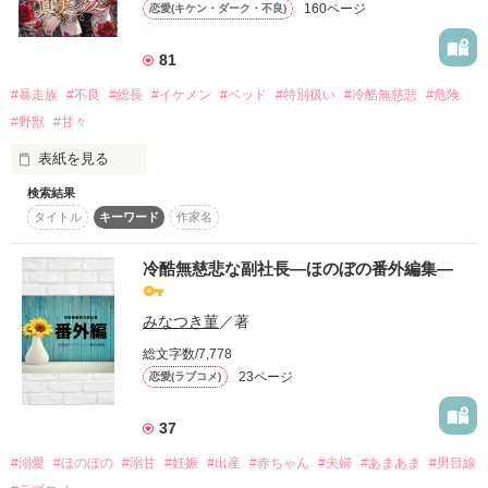
160ページ
恋愛(キケン・ダーク・不良)
詳しく検索
検索対象
81
タイトル
キーワード
作家名
表紙コメント
#暴走族
#不良
#総長
#イケメン
#ベッド
#特別扱い
#冷酷無慈悲
#危険
#野獣
#甘々
あらすじ
表紙を見る
ジャンル
検索結果
タイトル
キーワード
作家名
ベル制度のある北高校の旧校舎

感想
冷酷無慈悲な副社長―ほのぼの番外編集―
別名“野獣の檻”と呼ばれる場所は

ステータス
全て
完結
更新中
暴走族『鳳凰』の隔離区域

みなつき菫
／著
作品の長さ
長編
中編
短編
総文字数/7,778
彼らは美しい心を持つ女“ベル”を求め動き出す

23ページ
恋愛(ラブコメ)
作品の長さについて
薔薇の花びらが全て散るまでに…

37
コンテスト
#溺愛
#ほのぼの
#溺甘
#妊娠
#出産
#赤ちゃん
#夫婦
#あまあま
#男目線
超短編で謎をしかけろ！100文字ミステリーコンテスト