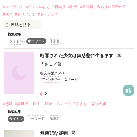
#タイランド
#ピンクのお寺
#日本兵
#戦争
#教科書に載らない戦争の話
副総長  安西晴人─ｱﾝｻﾞｲ ﾊﾙﾄ─

#慈悲
#ドリアン山
#ドリアン寺
表紙を見る
幹  部   秋元   輝─ｱｷﾓﾄ ﾃﾙ─

検索結果
「命令だ。お前はここに残れ――。」

タイトル
キーワード
作家名
一九四五年、終戦間近のタイ。敗走する二等兵・相沢義信は、
幹  部   周防   颯─ｽｵｳ ﾊﾔﾃ─

かつて日本軍が現地民を徴用して建設した「日本街道」の傍ら
断罪された少女は無慈悲に生きます
完
で、剥き出しの憎悪と飢餓に直面していた。

うさこ
／著
━━━━━━━━━━━━━━━━━━━━━

生き延びるために盗みを働き、殺生を犯す相沢。しかし、彼を
総文字数/6,270
見つめる一人の村の娘の瞳にあったのは、断罪ではなく底知れ
1ページ
ファンタジー
ぬ「慈悲」だった。共に逃げ延びた中村軍曹は、かつて道を作
った際に犯した殺人を相沢に打ち明け、桃色の寺院で自らの命
作品を読む
2
を絶つ。

#恋愛
#異世界
#転生
#最強
#スカッと
#ざまぁ
#悪役令嬢
一人残された相沢に下された、軍曹の最期の命令。それは「僧
となってこの地に留まること」だった。

検索結果
タイトル
キーワード
作家名
名前を捨て、橙色の僧衣に身を包んだ相沢は、かつて略奪した
村から托鉢で米を恵まれ、言葉を失ったまま五十年の歳月を石
無慈悲な審判
完
段の掃除に捧げる。なぜ彼は帰国せず、タイの山奥で掃き清め