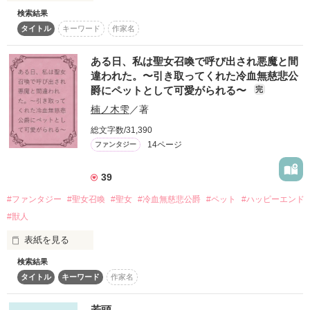
検索結果
こちらの上記の作品を、読んだ前提での番外編＆短編集となっ
「人を殺すのが趣味」「男色家で、嫁いだ娘は皆おかしくな
冷酷無慈悲の鳳凰総長

ております。

タイトル
キーワード
作家名
る」——

皇 隼太 ―ｽﾒﾗｷﾞ ﾊﾔﾀ―

そんな恐ろしい噂ばかりの“氷の公爵”クロード・ヴァレンシュ
（詳細説明を端折った、ゆるゆる文章でお送り予定なので、フ
タイン。

×

ある日、私は聖女召喚で呼び出され悪魔と間
ァン様限定公開とさせていただきます♡）

違われた。〜引き取ってくれた冷血無慈悲公
没落寸前の実家を救うため、伯爵令嬢エレナは継母に命じら
読書が大好きな“ベル”候補！？

爵にペットとして可愛がられる〜
完
れ、その怪物公爵のもとへ身代わりとして嫁がされます。

春野 七瀬 ―ﾊﾙﾉ ﾅﾅｾ―

みなつきの自由気まま

楠ノ木雫
／著
殺されるかもしれない。

総文字数/31,390
ほのぼの・あまあまストーリー。

そう覚悟して震えながら迎えた初夜。

~~~~~~~~~~~~~~~~~~~~~~~~~~~~~~~~~~~~~~~~

14ページ
ファンタジー
けれど、彼が放った第一声は——

リクエストなども、いただけたら幸いです。

「やっと私の国宝になってくれたね。ずっと、愛していたよ」

39
#ファンタジー
#聖女召喚
#聖女
#冷血無慈悲公爵
#ペット
#ハッピーエンド
冷酷だという噂は、ぜんぶ嘘。

彼女を傷つける“悪い虫”を遠ざけるための、不器用な偽装でし
「人の心の痛みを知っているあなたは“獣”ではなく、愛し愛さ
#獣人
た。

れる“人間”だよ」

表紙を見る
作品を読む
宝石を、ドレスを、際限なく贈られて。

検索結果
　気が付いた時には見知らぬ場所にいた。周りには複数の女性
「君を傷つける奴は、私が許さない」と、過保護なほどに守ら
タイトル
キーワード
作家名
達。そう、私達は《聖女》としてここに呼び出されたのだ。だ
れて。

けど、そこでいきなり私を悪魔だと剣を向ける者達がいて。殺
殺される覚悟は、いつしか蕩けるような幸せに変わっていきま
｢今まで愛を知らなかった分、私が愛をたくさんあげるから…｣

されはしなかったけれど、聖女ではないと認識され、冷血公爵
す。

若頭