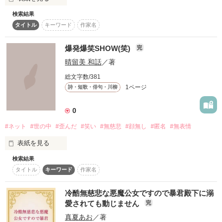
検索結果
タイトル
キーワード
作家名
｢…俺は、やってない…｣

爆発爆笑SHOW(笑)
完
-一年前交通事故で記憶を失った俺は

晴留美 和話
／著
ある'水'の夢を見た。

真っ暗な部屋に真っ暗な俺の記憶。

総文字数/381
冷たい水の雫が頬に伝い墜ちる。

1ページ
詩・短歌・俳句・川柳
'水'の夢を見る度

何かが俺の頭を過った。

0
思い出すことを拒む俺の体。

#ネット
#世の中
#歪んだ
#笑い
#無慈悲
#顔無し
#匿名
#無表情
｢、…大好きだよ…?殺したいくらい｣

表紙を見る
記憶に写るのは真実か嘘か。

検索結果
取り消すことの出来ない

タイトル
キーワード
作家名
手遅れな思い出があるとするのなら、

(笑)(笑)(笑)(笑)(笑)(笑)(笑)

あなたはどうしますか、…?

(笑)(笑)(笑)(笑)(笑)(笑)(笑)

冷酷無慈悲な悪魔公女ですので暴君殿下に溺
(笑)(笑)(笑)(笑)(笑)(笑)(笑)

愛されても動じません
完
真夏あお
／著
これだけ並べば……
