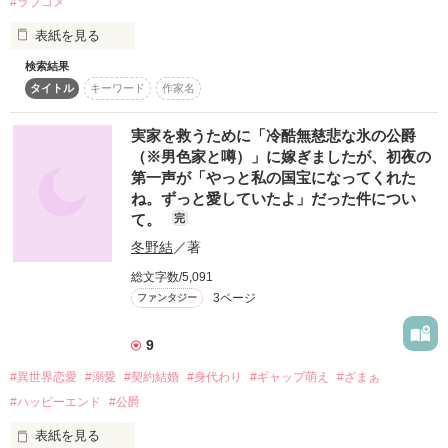
#ラブコメ
・

復刻！夏の野いちごビギナーズ応援コンテスト～中・長編チ
表紙を見る
ャレンジ！～
検索結果
500文字の不気味なテスト、募集中。
✳

・

タイトル
キーワード
作家名
200文字でゾッ！こわい短編コンテスト
スターツ出版小説投稿サイト合同企画「1話からの長編大
実家を救うために「冷酷無慈悲な氷の公爵
賞」野いちご！会場
♡･*:.｡ ｡.:*･ﾟ♡･*:.｡ ｡.:*･ﾟ♡

「ずいぶん可愛い声出すじゃんお前｣

（※男色家と噂）」に嫁ぎましたが、初夜の
第一声が「やっと私の国宝になってくれた
その他の条件
動画あり
コミックあり
ね。ずっと愛していたよ」だった件につい
て。
完
『冷酷無慈悲な部長が夢中になるまで』

「ダメだよ逃げたら、追いたくなるのが男の性…なんだから」

冬野結
／著
『冷酷無慈悲な副社長と結婚するまで』

総文字数/5,091
3ページ
ファンタジー
『冷酷無慈悲な溺愛パパ編』

9
♡･*:.｡ ｡.:*･ﾟ♡･*:.｡ ｡.:*･ﾟ♡

#異世界恋愛
#溺愛
#契約結婚
#身代わり
#ギャップ萌え
#ざまぁ
#ハッピーエンド
#公爵
~~~~~~~~~~~~~~~~~~~~~~~~~~~~~~~~~~~~~~~~

表紙を見る