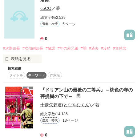
に押し付けられることになった。

coCO
／著
　私は断じて悪魔じゃありません！　見た目は真っ黒で丸い角
——そして、エレナが苦しんでいると思ってニヤニヤ様子を見
もあるけれど、悪魔ではなく……

に来た継母と義妹は、公爵に姫抱っこされる彼女を見て、ショ
総文字数/2,529
※他の投稿サイトにも掲載しています。
ックのあまり失神するのでした。

5ページ
青春・友情
全3話。怖いと噂の旦那様が、世界一あなたを甘やかす。

絶対に交わることのなかった2人は

0
恐怖→溺愛の温度差にきゅんとしたい方へ。
真実の愛を求めて───

作品を読む
#次期組長
#次期副組長
#敬語
#年の差兄弟
#闇
#過去
#冷酷
#無慈悲
表紙を見る
作品を読む
検索結果
極道若頭 四葉 早輝。

タイトル
キーワード
作家名
誰もが三度見する程の美貌を持つ。

「今すぐ食らいたいほどお前を欲している」

早輝の弟 四葉 時雨。

『ドリアン山の最後の二等兵』～桃色の寺の
早輝程ではないが二度見する美貌を持つ。
菩提樹の下で～
完
十夢矢夢君(とむやむくん)
／著
総文字数/14,186
作品を読む
13ページ
歴史・時代
━━━━━━━━━━━━━━━━━━━━━

鳳凰幹部メンバー

0