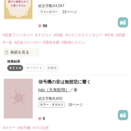
総文字数/24,567
23ページ
ファンタジー
作品を読む
作品を読む
96
#恋愛ファンタジー
#ラブコメ
#溺愛
#ロマンスファンタジー
#中世
#恋愛
#一途
#訳ありヒーロー
#悪役令嬢
#最強ヒロイン
表紙を見る
検索結果
——自分を嫌っているはずの王太子から、ある日突然溺愛され
タイトル
キーワード
作家名
たら？
信号機の音は無慈悲に響く
作品を読む
hibi（天海龍翔）
／著
総文字数/6,850
18ページ
ホラー・オカルト
0
#ホラー
#信号機
#グロ注意