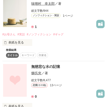
続けたのか。

味噌村 幸太郎
／著
総文字数/944
二〇一五年、相沢がその生涯を閉じた時、かつての娘――いま
1ページ
ノンフィクション・実話
は老女となった彼女が供えた「包み」が、止まっていた時間を
動かし始める。ドリアンの甘く腐ったような匂いが漂う中、戦
争の罪を一身に背負い、静かに消えていった一人の日本兵の魂
1
を、仏の慈悲が導く感動の短編。
#お母さん
#実話
#ノンフィクション
#ギャグ
表紙を見る
作品を読む
検索結果
キャッチコピー

タイトル
キーワード
作家名
「イケメンなら許せちゃうんですね……」

僕の母さんは、男尊女卑の激しい時代をくぐり抜けて来た強い
無慈悲な水の記憶
女性、フェミニスト系。

獅呉夾
／著
なので、ピンク系犯罪のニュースを見ると、ブチぎれます。

一方で面食いな人なので、イケメンに甘い傾向があり、母の審
総文字数/8,477
判は、見ていて怖いです。
13ページ
恋愛(その他)
0
作品を読む
表紙を見る