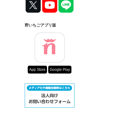
コンテスト
超短編で謎をし
復刻！夏の野い
野いちごアプリ版
500文字の不気
200文字でゾッ
スターツ出版小
その他の条件
App Store
Google Play
動画あり