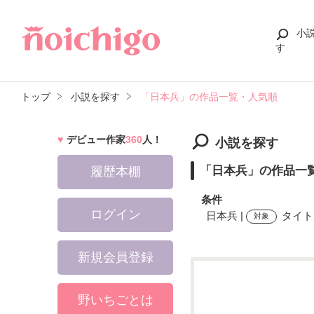
小
す
トップ
小説を探す
「日本兵」の作品一覧・人気順
デビュー作家
360
人！
小説を探す
「日本兵」の作品一
履歴本棚
条件
ログイン
日本兵 |
タイト
対象
新規会員登録
検索ワード
野いちごとは