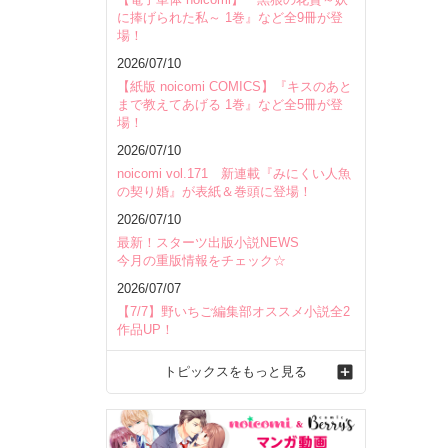
に捧げられた私～ 1巻』など全9冊が登
場！
2026/07/10
【紙版 noicomi COMICS】『キスのあと
まで教えてあげる 1巻』など全5冊が登
場！
2026/07/10
noicomi vol.171 新連載『みにくい人魚
の契り婚』が表紙＆巻頭に登場！
2026/07/10
最新！スターツ出版小説NEWS
今月の重版情報をチェック☆
2026/07/07
【7/7】野いちご編集部オススメ小説全2
作品UP！
トピックスをもっと見る