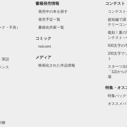
書籍発売情報
コンテスト
発売中の本を探す
コンテスト
発売予定一覧
超短編で謎
テリーコン
ーク・不良）
書籍化作家一覧
復刻！夏の
ンテスト～
コミック
500文字
noicomi
200文字
メディア
ト
・実話
映画化された作品情報
スターツ出
ペンス
「1話から
場
特集・オス
特集バック
オススメバ
川柳