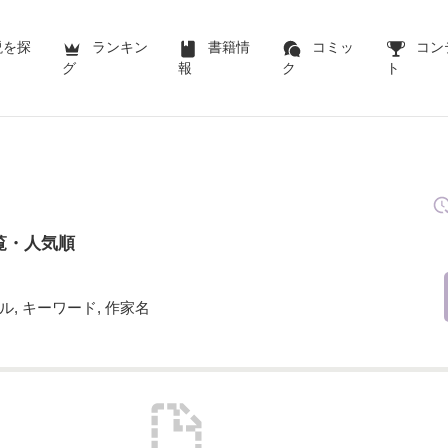
説を探
ランキン
書籍情
コミッ
コン
グ
報
ク
ト
覧・人気順
ル, キーワード, 作家名