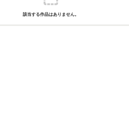
該当する作品はありません。
ーワード
作家名
表紙コメント
あらすじ
感想
更新中
短編
作品の長さにつ