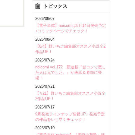
トピックス
を除く
2026/08/07
【電子単体】noicomiは8月14日発売予定
♪コミックページでチェック！
2026/08/04
【8/4】野いちご編集部オススメ小説全2
作品UP！
2026/07/24
noicomi vol.172 新連載『合コンで恋し
た人は兄でした。』が表紙＆巻頭に登
場！
2026/07/21
【7/21】野いちご編集部オススメ小説全
2作品UP！
2026/07/17
9月発売ラインナップ情報UP♪ 発売予定
の作品をいち早くチェック！
いて
2026/07/10
【電子単体 noicomi】『黒狼の花贄～妖