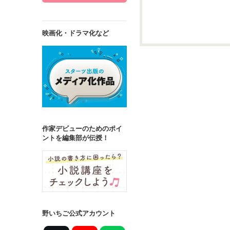
映画化・ドラマ化など
詳しく検索
検索対象
タイトル
キ
ジャンル
作家デビューのためのポイ
ントを編集部が伝授！
ステータス
全て
完結
作品の長さ
長編
中編
野いちご公式アカウント