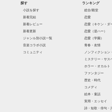
探す
ランキング
小説を探す
総合/殿堂
新着完結
恋愛
新着レビュー
恋愛（キケン・ダ
新着更新
恋愛（逆ハー）
ジャンル別小説一覧
恋愛（学園）
音楽コラボ小説
青春・友情
コミュニティ
ノンフィクション
ミステリー・サス
ホラー・オカルト
ファンタジー
歴史・時代
コメディ
絵本・童話
実用・エッセイ
詩・短歌・俳句・