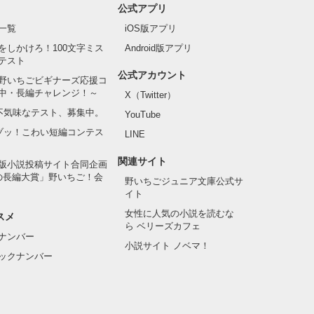
公式アプリ
一覧
iOS版アプリ
をしかけろ！100文字ミス
Android版アプリ
テスト
公式アカウント
野いちごビギナーズ応援コ
中・長編チャレンジ！～
X（Twitter）
の不気味なテスト、募集中。
YouTube
でゾッ！こわい短編コンテス
LINE
関連サイト
版小説投稿サイト合同企画
の長編大賞」野いちご！会
野いちごジュニア文庫公式サ
イト
女性に人気の小説を読むな
スメ
ら ベリーズカフェ
ナンバー
小説サイト ノベマ！
ックナンバー