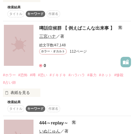
労働と引き換えに食事や、寝床、高級商品を手に入れよう！」

復刻！夏の野いちごビギナーズ応援コンテスト～中・長編チ
検索結果
第一話　ＨＡＮＤ　6．26

ャレンジ！～
タイトル
キーワード
作家名
第二話　花咲く時　6．27

500文字の不気味なテスト、募集中。
労働は分割払い。

噂話症候群 【 例えばこんな出来事 】
完
200文字でゾッ！こわい短編コンテスト
第三話　６＋１　　6. 28

三宮ハナ
／著
一括払いの方法は……死。

この2人が最強‼ベストバディ短編コンテスト
第四話　 緋色のひだまり　6.30

総文字数/47,148
スターツ出版小説投稿サイト合同企画「1話からの長編大
112ページ
ホラー・オカルト
賞」野いちご！会場
第五話　その時　　7.1（小学生の頃書いた処女作を加筆修正し
「一括払いにすれば、３億円のダイヤモンドが一瞬で手に入
ました）

る……！！」

0
その他の条件
動画あり
コミックあり
第六話  　記憶画像    7.1
#ホラー
#恐怖
#噂
#恐い
#ドキドキ
#ハラハラ
#暴力
#ネット
#惨殺
この遊園地はどこかおかしい……

#占い師
作品を読む
表紙を見る
検索結果
ねぇ！知ってる？ 

タイトル
キーワード
作家名
作品を読む
444～replay～
完
駅前通りにすごく当たる占い師がいるって！？ 

いぬじゅん
／著