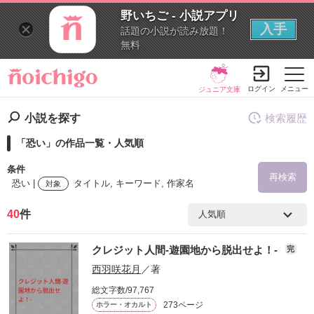
野いちご - 小説アプリ
入手
話題の小説が読み放題！
無料
ログイン
メニュー
ジュニア文庫
小説を探す
検索履歴
「恐い」の作品一覧・人気順
条件
再検索
恐い |
タイトル, キーワード, 作家名
対象
40
件
検索ワード
クレジット人間-遊園地から脱出せよ！-
完
を含む
西羽咲花月
／著
総文字数/97,767
を除く
273ページ
ホラー・オカルト