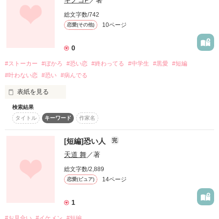
今回は心霊系です(笑)。

総文字数/742
10ページ
恋愛(その他)
0
#ストーカー
#ぼかろ
#恐い恋
#終わってる
#中学生
#黒愛
#短編
グロい系はありませんが

#叶わない恋
#恐い
#病んでる
夜中に読むと背筋に悪寒がはしる場合、私は一切責任はとりま
せん。 

表紙を見る
検索結果
ｷﾐのことがﾀﾞｲｽｷ!

自己責任のもと

タイトル
キーワード
作家名
お読みください。

ｽｷﾀﾞﾖ!

[短編]恐い人
完
天道 舞
／著
ｷﾐはきずいていないかも

呪 

しれないけど

がランキング内にはいりました(笑) 

総文字数/2,889
14ページ
恋愛(ピュア)
ｷﾐの

黒猫シリーズ全てが一時期少しだけランキング内にはいりまし
1
いろいろな情報を

た！皆様ありがとう！

手に入れてｲﾙﾖ☆

#お見合い
#イケメン
#短編