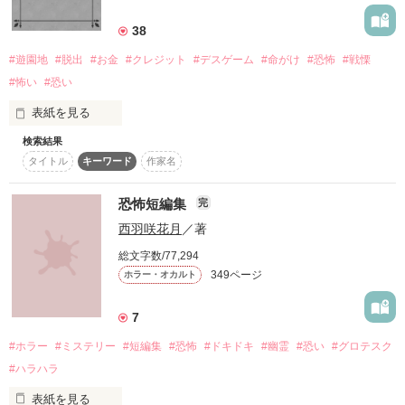
詳しく検索
38
検索対象
#遊園地
#脱出
#お金
#クレジット
#デスゲーム
#命がけ
#恐怖
#戦慄
タイトル
キーワード
作家名
表紙コメント
#怖い
#恐い
あらすじ
表紙を見る
検索結果
「クレジット人間」

ジャンル
タイトル
キーワード
作家名
目が覚めると見知らぬ遊園地の中にいた。

恐怖短編集
完
感想
西羽咲花月
／著
まわりには彼氏と、同じ学校を先輩カップル。

ステータス
全て
完結
更新中
総文字数/77,294
349ページ
ホラー・オカルト
「同じチーム内でゲームをしよう！

作品の長さ
長編
中編
短編
7
負けた人がクレジット人間になるよ！

作品の長さについて
#ホラー
#ミステリー
#短編集
#恐怖
#ドキドキ
#幽霊
#恐い
#グロテスク
コンテスト
#ハラハラ
クレジット人間になった人には労働をしてもらうよ！

超短編で謎をしかけろ！100文字ミステリーコンテスト
表紙を見る