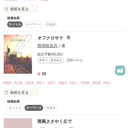
96音猫様

知らなかったﾃﾞｼｮｳ？

すっかりファンになっていただき

表紙を見る
ありがとうございます！

検索結果
私もまた面白いストーリーを

ｷﾐは一生ｱﾀｼのﾓﾉ

タイトル
キーワード
作家名
作るべく頑張ります！

チェリー様

     ｻｻｷ   ｶﾖ

オフクロサマ
完
黒猫シリーズそんなに

    佐々木 香代

西羽咲花月
／著
喜んでいただいてありがとうございます！じあ言葉に甘えてさ
美少女で明るくて元気

らに

（本人自覚無し）

総文字数/93,652
シリーズ化しようと思います（＾_＾）

作品を読む
220ページ
ホラー・オカルト
   ｶﾐｼﾞｮｳ  ｸｵﾝ

ふう様

    上条   久遠

25
感想ありがとうございます！うれしいです泣！是非読ませてい
いつも怒ったような顔をしているので怖がられている。

ただきます！！面白いとは光栄です！

#廃村
#伝統
#怪談
#祭り
#祟り
#儀式
#恐い
#恐怖
#戦慄
#怖い
表紙を見る
nayu様！嬉しいレビューを

急に、両親が

ありがとうございます( ´ ▽ ` )ﾉ

「香代、お見合いすることになったから」

検索結果
「オフクロサマ」

文の構成を褒めていただきとても

と告げられ

タイトル
キーワード
作家名
嬉しく思います！

夏休み中、岡山県の旅行へ行っていた４人の友人たち

嫌々いくはめになった香代は、断る気持ちでいたけどー…

雨風ささやく丘で
あすみにゃ様
