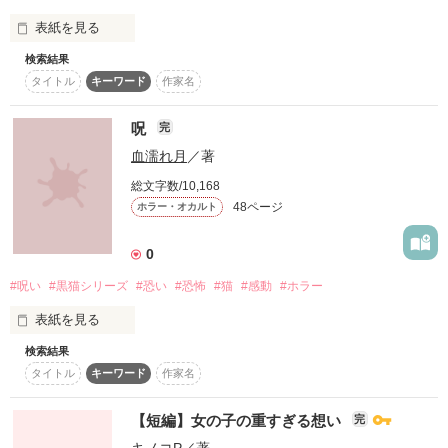
表紙を見る
検索結果
「異音」

タイトル
キーワード
作家名
呪
完
血濡れ月
／著
作品を読む
総文字数/10,168
48ページ
ホラー・オカルト
0
#呪い
#黒猫シリーズ
#恐い
#恐怖
#猫
#感動
#ホラー
表紙を見る
検索結果
黒猫シリーズ 

タイトル
キーワード
作家名
ジャンケン→剥ぎ取り屋→呪 

【短編】女の子の重すぎる想い
完
キノコP
／著