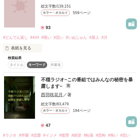
総文字数/139,151
559ページ
ホラー・オカルト
え～本当に？お金は？

93
２０分で¥１５００ 

#どんでん返し
#444
#呪い
#恐い
#いぬじゅん
#屋上
#月
表紙を見る
ふ～ん、どうしようかな

検索結果
□■□■□■□■□■

タイトル
キーワード
作家名
11作品目です

あ！そう言えばさぁ 

不穏ラジオ−この番組ではみんなの秘密を暴
はじめての続編となりますが、

露します−
完
さっき優ちゃんから聞いたんだけど

西羽咲花月
／著
前作を読んでなくても大丈夫です。

総文字数/83,479
「ホラー」ですので、

194ページ
何か夕方になるとね、うちらの学校の校門に変なおじさんが来
ホラー・オカルト
るらしいよ 

苦手な方はご注意ください。

47
#ラジオ
#学園
#恋愛
#イジメ
#復讐
#絶望
#転落
#恐怖
#怖い
#恐い
感想ノートやレビュー
