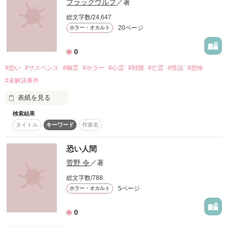
感想ありがとうございます！

ブラックウルフ
／著
歴史や伝統が好きな彼らは楽しんで戻ってくるはずだった

全部読んで頂けるとは嬉しい！！

総文字数/24,647
感激です！
20ページ
ホラー・オカルト
しかし、戻ってきた彼らは蒼白でなにかから逃れようとしてい
た

0
作品を読む
作品を読む
#恐い
#サスペンス
#幽霊
#ホラー
#心霊
#戦慄
#亡霊
#怪談
#恐怖
東京へ戻ってきてからも見えないなにかに追われ、それから逃
#未解決事件
げるために道路へと飛び出していく

表紙を見る
岡山県で一体なにがあったのか？

検索結果
磯崎夏希（いさき・なつき）は都会で一人暮らしの生活を送っ
タイトル
キーワード
作家名
ていた。

しかしそんな彼女の日常を脅かそうとしている何者かの影が。

彼らにはなにが見えているのか？

恐い人間
ノートパソコンの画面に謎の黒い四角の出現。

菅野 令
／著
主人公たちは友人を助けるために自ら廃村へと向かうことにな
届かれた一通の謎の手紙。

る！

総文字数/788
5ページ
ホラー・オカルト
時が過ぎるほど見えるモノ。

2023/2/21〜2023/4/3
0
夏希は逃げる様に田舎町へ引っ越したのだが...
