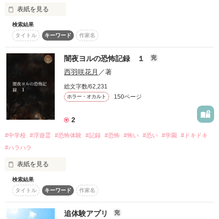
表紙を見る
え～何それ！？あり得ない！？ 

大歓迎です！

検索結果
「不穏ラジオ−この番組ではみんなの秘密を暴露します−」

タイトル
キーワード
作家名
□■□■□■□■□■

それはある夜突然頭の中に聞こえてきた

あ！いたいた～！ 

闇夜ヨルの恐怖記録 １
完
前作『444～呪いの数字～』

西羽咲花月
／著
【さぁ！　今夜も始まりました不穏ラジオのお時間です！】

全国書店で発売中です

総文字数/62,231
ねぇ、二人とも知ってる？ 

150ページ
ホラー・オカルト
私が通う学校の不穏要素を暴露する番組だ

2
次々とクラスメートたちの暗い部分が暴露されていく

作品を読む
#中学校
#浮遊霊
#恐怖体験
#記録
#恐怖
#怖い
#恐い
#学園
#ドキドキ
 『 あ行さ さ行ご 』 

#ハラハラ
そのラジオで弱みを握り、自分をバカにしてきたクラスメート
表紙を見る
に復讐を！！

かなちゃんが、ネットで見たんだけど

検索結果
「闇夜ヨルの恐怖記録　１」

タイトル
キーワード
作家名
2023/9/29〜2023/10/28
恐怖中学校で死んだ闇夜ヨルは成仏できずに学校にとどまって
いた。

追体験アプリ
完
超ヤバそうなんだよ 
