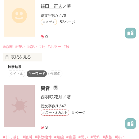
作品を読む
篠田 正人
／著
随時更新中

総文字数/7,470
52ページ
コメディ
0
#恐怖
#怖い
#恐い
#死
#ホラー
#殺
作品を読む
表紙を見る
検索結果
東日本旅客鉄道が運営する鉄道路線なのだが

タイトル
キーワード
作家名
品川駅を基点に支部や新宿池袋駅を経由して北区の田端駅を結
ぶ全長２０．６ｋｍの鉄道路線の名称なのだが

異音
完
まあ、それが史上最強って全くもって意味不明だとは思います

西羽咲花月
／著
総文字数/1,647
5ページ
ホラー・オカルト
作品を読む
3
#引っ越し
#絶叫
#事故物件
#短編
#幽霊
#恐い
#恐怖
#家族
#怖い