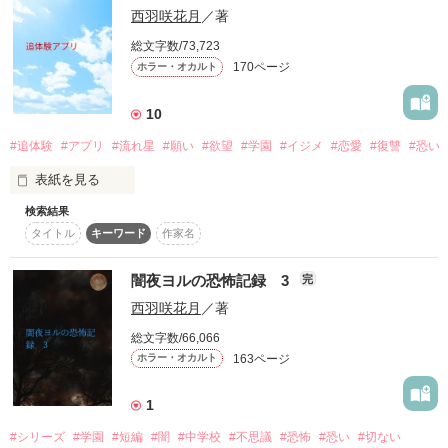
西羽咲花月
／著
作品を読む
恐怖中学校には不思議と恐怖が集まってくる。

総文字数/73,723
  ☆☆☆☆☆☆☆☆ 

170ページ
ホラー・オカルト
これは浮遊霊になった闇夜ヨルが見た

ただの噂話からのありそうで、なさそうな出来事を【ショート
10
ストーリー風】にして見ました

#追体験
#アプリ
#流れ星
#願い
#欲望
#学園
#イジメ
#恋愛
#復讐
#恐い
実際に起きた恐怖事件を記録したものである。

駄作ですがどうぞよろしくお願いします 

表紙を見る
2022/2/10～2022/3/12
検索結果
「追体験アプリ」

  <m(__)m> 

タイトル
キーワード
作家名
イジメられている有紗はある日真っ黒な流れ星を見つける。

2010・07/20～ 

作品を読む
闇夜ヨルの恐怖記録 3
完
西羽咲花月
／著
その流星はとてもゆっくりと流れていき、普通のものとは明ら
かに異なっていた。

～2011・02/15 

総文字数/66,066
163ページ
ホラー・オカルト
有紗はその流星に願いを込めた。

1
作品を読む
#シリーズ
#学園
#短編
#闇
#中学校
#不思議
#恐怖
#恐い
#切ない
「あいつらに復讐できますように、あいつらに復讐できますよ