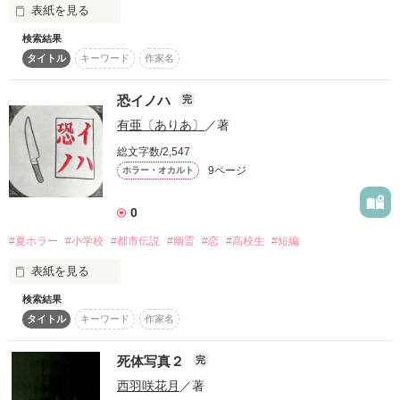
作品を読む
表紙を見る
サスペンスホラーの原点へ還る！！

検索結果
タイトル
キーワード
作家名
※BL、過剰な恋愛一切なし。

“こういう人がいたら恐ろしいな”って思った人間像を書いてみ
※サスペンスホラーをお求めの方に向いている作品です。

ました。

恐イノハ
完
短編集です。
有亜〔ありあ〕
／著
総文字数/2,547
作品を読む
9ページ
作品を読む
ホラー・オカルト
0
#夏ホラー
#小学校
#都市伝説
#幽霊
#恋
#高校生
#短編
表紙を見る
検索結果
二十五年前に廃校になったじょんだ小学校にある都市伝説。

タイトル
キーワード
作家名
午前零時。

八十年前に縁結び神社があったじょんだ小学校の体育館倉庫
死体写真２
完
で、白紙に自分の好きな人の名前を自らの血で書き、それを月
西羽咲花月
／著
光のあたる場所に置き、その前で七回、自分の好きな人の名前