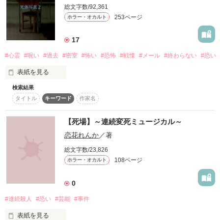
を心の中で念じると両想いになれる。

総文字数/92,361
253ページ
ホラー・オカルト
17
午後二十三時四十三分。

#心霊
#呪い
#過去
#密室
#怖い
#恐怖
#戦慄
#メール
#終わらない
#恐い
私は今、そのじょんだ小学校に来ています。
表紙を見る
検索結果
「死体写真２」

作品を読む
タイトル
キーワード
作家名
１年前に送られてきた呪いのメール。

【死場】～連続変死ミュージカル～
恋花れんか
／著
それには死体になった自分の写真が添付されていて、２４時間
以内に同じ形で死んでしまうというものだった。

総文字数/23,826
108ページ
ホラー・オカルト
どうにか呪いの根源に行き着いたものの、それを解くことはで
0
きなくて……。

#連続殺人
#恐い
#芸能
#事件
そして再びあの恐怖が襲いかかる！！

表紙を見る