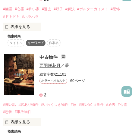
何か感じませんか？

#幽霊
#心霊
#怖い家
#過去
#双子
#解決
#ポルターガイスト
#恐怖
#ドキドキ
#ハラハラ
そう、背中に何か気配を感じるでしょう？

表紙を見る
それはきっと・・・。

検索結果
「やってはいけないことリスト」

タイトル
キーワード
作家名
冬休み中に友人の親戚が経営しているコテージへやってきた双
今、血塗られた死の復讐劇の幕が上がる。

子。

中古物件
完
西羽咲花月
／著
そこで見つけたのは誰かが書き残した『この部屋でやってはい
総文字数/21,101
けないことリスト』だった。

----------------

60ページ
ホラー・オカルト
2014年　

2
リビングにある鏡の布を取ってはいけない。

1月20日連載開始予定

#怖い話
#訳あり物件
#いわくつき物件
#家
#怖い家
#事件
#過去
#心霊
----------------

#恐怖
#事故物件
血のついた包丁を探してはいけない。

都市伝説　呪い　祟り 悪霊　血　狂気　怖い　恋愛　片思い　
表紙を見る
片想い　裏切り　浮気　三角関係　復讐　怨み　夏　感動　/
お風呂で鼻歌を歌ってはいけない。

検索結果
「中古物件」
