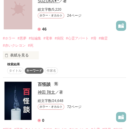
SUZUKA✶*
／著
そんな校舎に１人になってしまい…！？

総文字数/5,220
『裏切り者は死ねばいい！』

24ページ
ホラー・オカルト
2020/6/3～2020/6/25
46
里山高校には浜中美澄の霊にお願いすると、恋敵に勝てるとい
#ホラー
#悪夢
#短編集
#電車
#病院
#心霊アパート
#骨
#幽霊
作品を読む
うウワサがあった。

#赤いクレヨン
#死
表紙を見る
そのウワサを知っていた咲良と優子は美澄の霊を呼び出した。

検索結果
ゾッとするような怖い話を集めてみました。

タイトル
キーワード
作家名
恋敵に負けたくない。

※この作品には一部グロテスクな部分があります。

百怪談
完
そんな些細な気持ちから、悲劇が起きるとも思わずに……。
神田 翔太
／著
心配な人は読まないで下さい！

総文字数/24,648
自己責任でお願いします…

72ページ
ホラー・オカルト
作品を読む
0