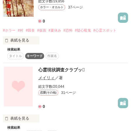
総文字数/19,856
37ページ
ホラー・オカルト
大人から子供まで老若男女問わず、海岸を歩き回る。

0
自分の家がどこにもなくて、ただ歩く。

#ホラー
#村
#田舎
#仮面
#夏休み
#恐怖
#疑心暗鬼
#心霊スポット
表紙を見る
新聞の見出しはこうだった。

検索結果
ここはとてもいい村だ

タイトル
キーワード
作家名
≪消えた町の人々！≫

自然豊かで空気が気持ちよく、ご飯もとても美味しい

心霊現状調査クラブッ
この街ではなにかが起きている。

メイリィ
／著
外から来た私達を村全体で温かく歓迎してくれる

総文字数/20,044
31ページ
恋愛(その他)
それしか、わからなかった…

村人一人一人が優しくて、困った時は全員で手を貸してくれる

0
何一つ不自由を感じさせない村

表紙を見る
検索結果
“あること”を除いては、普通の女の子　 千野 李衣香(せんの り
作品を読む