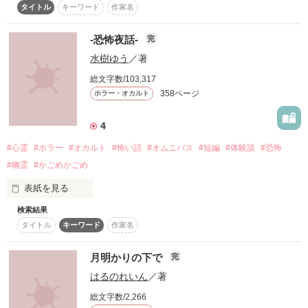
タイトル
キーワード
作家名
幸せになれる村

いか）。 

素敵な恋をして、素敵な部活に入って…… 理想は、高く果てし
-恐怖夜話-
完
だけど私はそんな幸せは望んでいない

なくッ!!

水樹ゆう
／著
そんなある日、友達から聞いたひとつのウワサ……

総文字数/103,317
『心霊現状調査クラブ』　通称　『心霊部』。

358ページ
ホラー・オカルト
なにもかもが謎でバリくそオカルトチックな部活!？ 

4
あの仮面だけはつけたくない
だけど、オカルトには、興味ゼロの李衣香。

#心霊
#ホラー
#オカルト
#怖い話
#オムニバス
#短編
#体験談
#恐怖
#幽霊
#かごめかごめ
だが、しかし、突然「キミを、我が心霊部に招待しよう!!」と
無理矢理、心霊部の一員にッ!？

作品を読む
表紙を見る
はたして李衣香の理想の青春やいかにッ!!! 

検索結果
・

タイトル
キーワード
作家名
個性豊かな心霊部と周りの人達が繰り広げるどたばた　ホラ
ー　学園ラブコメディー★☆ 

日常の陰に潜み、

月明かりの下で
完
はるのれいん
／著
【心霊現状調査クラブッ】 

じわりじわりと侵食する恐怖。

総文字数/2,266