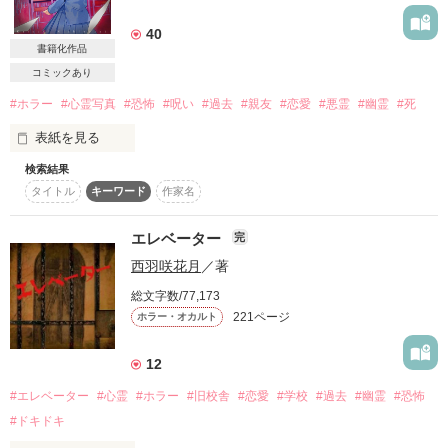
詳しく検索
40
書籍化作品
検索対象
コミックあり
タイトル
キーワード
作家名
表紙コメント
#ホラー
#心霊写真
#恐怖
#呪い
#過去
#親友
#恋愛
#悪霊
#幽霊
#死
あらすじ
表紙を見る
検索結果
ジャンル
「予言写真」

タイトル
キーワード
作家名
感想
それは幼馴染みたちと撮影した記念写真だった

エレベーター
完
西羽咲花月
／著
ステータス
全て
完結
更新中
総文字数/77,173
高校入学を祝い、街を見渡せる丘に向かった

221ページ
ホラー・オカルト
作品の長さ
長編
中編
短編
作品の長さについて
12
そこには薄汚れた「立ち入り禁止」の看板と

#エレベーター
#心霊
#ホラー
#旧校舎
#恋愛
#学校
#過去
#幽霊
#恐怖
コンテスト
#ドキドキ
今にも千切れそうなロープ

超短編で謎をしかけろ！100文字ミステリーコンテスト