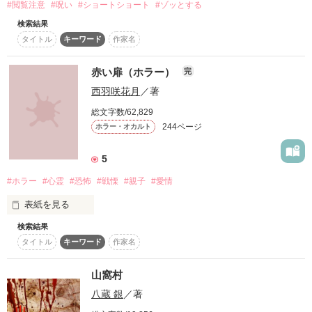
#閲覧注意
#呪い
#ショートショート
#ゾッとする
そして、秀美に迫る死の影。

検索結果
はたして、僕は秀美を探し出し、その命を守る事が出来るのだ
タイトル
キーワード
作家名
ろうか・・・。

赤い扉（ホラー）
誰もが誰かの事を愛し、誰もが誰かに愛されている。

完
西羽咲花月
／著
だから、人はみな決して一人ではない。

総文字数/62,829
ノンストップラブホラー、是非、読んでくださいね。

244ページ
ホラー・オカルト
--------

5
5月27日連載開始

#ホラー
#心霊
#恐怖
#戦慄
#親子
#愛情
表紙を見る
検索結果
《赤い扉》

作品を読む
タイトル
キーワード
作家名
波の音が聞こえる。

山窩村
八蔵 銀
／著
外はもう真夜中だというのに帰る家を見失い、徘徊する人々。
