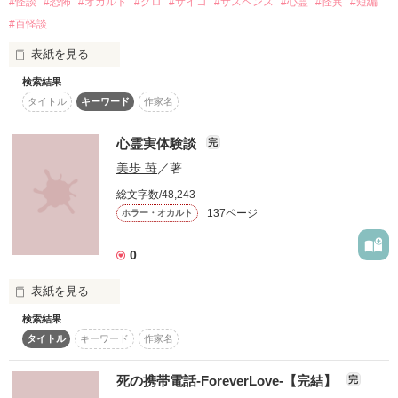
#怪談
#恐怖
#オカルト
#グロ
#サイコ
#サスペンス
#心霊
#怪異
#短編
作品を読む
#百怪談
表紙を見る
検索結果
この世は恐怖で満ちている。

タイトル
キーワード
作家名
私は皆さんに百の怖い物語を伝えたい。

心霊実体験談
完
皆さんはまだ幽霊や呪いや怨念を信じていないかもしれませ
美歩 苺
／著
ん。

総文字数/48,243
でも、それは皆さんの近くに存在しています。

137ページ
ホラー・オカルト
嘘だと思うなら、そっと後ろを振り向いて下さい。

0
皆さんの背後にはいつか皆さんを呪ってやろうと、たくさんの
幽霊たちが立っているのです。
表紙を見る
検索結果
☆緊急告知☆

タイトル
キーワード
作家名
集英社様 Seventeen 9月号(8/1発売)でこの小説が掲載されま
作品を読む
す！

是非見て欲しいです♪

死の携帯電話-ForeverLove-【完結】
完