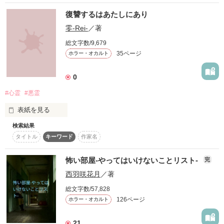
復讐するはあたしにあり
作品を読む
零-Rei-
／著
再就職した病院は、恐ろしい場所だった……。

総文字数/9,679
35ページ
ホラー・オカルト
0
#心霊
#悪霊
表紙を見る
作品を読む
検索結果
☆恐怖の中でこそ、愛は輝く。心霊ホラーとラブストーリーを
タイトル
キーワード
作家名
融合させた恐怖の心霊ラブホラーです。

----------------

怖い部屋-やってはいけないことリスト-
完
西羽咲花月
／著
あなたは人の命を殺めたことはおありでしょうか？

総文字数/57,828
えぇ、えぇ、もちろんないのならばよいのです。

126ページ
ホラー・オカルト
でも、もし万が一にもおありでしたらご用心ください。

21