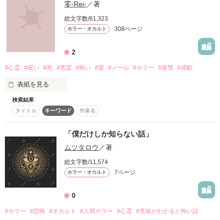
零-Rei-
／著
この小説はノンフィクションで書いています。

霊を否定してる方が読まれても どうかと思いますが…

総文字数/61,323
事実を元に発表致しますので凄い怖い小説とは違うと思いま
308ページ
ホラー・オカルト
す。

誹謗中傷等しない方だけに読んで頂けたらと思っていますm(_ 
2
_)m

何度目かの完結後に又追加登載して読みにくいかもしれませ
#心霊
#呪い
#死
#悪霊
#怖い
#愛
#メール
#ホラー
#復讐
#感動
ん…すみません(>_<)
表紙を見る
検索結果
恐怖の中でこそ、愛は煌(きらめ)く。

作品を読む
タイトル
キーワード
作家名
--------

「僕だけしか知らない話」
｢携帯に呪い殺される｣

ムツタロウ
／著
謎の言葉を残して失踪した僕の恋人、秀美。

総文字数/11,574
7ページ
ホラー・オカルト
僕(飯島優輝)は必死にその行方を追う。

0
しかし、唯一の手がかり、秀美の携帯電話をめぐり次々と起こ
る恐怖の心霊現象。

#ホラー
#恐怖
#オカルト
#人間ホラー
#心霊
#意味がわかると怖い話