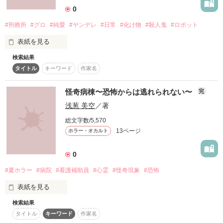
0
二、悪魔が滅びぬ限り、契約は永劫に有効である。

契約者が死しようとも、時が過ぎようとも、悪魔が存在する限
#刑務所
#グロ
#純愛
#ヤンデレ
#日常
#化け物
#殺人鬼
#ロボット
り、条項は不変のまま続行される。

表紙を見る
三、無効は許されない。

検索結果
この物語は元マーヤ＆ミールそして天才マミの作品です。突然
この契約に署名した瞬間、契約者は己の運命を悪魔へ委ねたも
タイトル
キーワード
作家名
作品を削除したこと深く反省しております。今後ともよろしく
のとみなし、いかなる理由、状況、願いも、契約の無効を主張
お願いいたします。

する根拠とはならない。逃亡も拒絶も、許されず、契約終了日
怪奇病棟〜恐怖からは逃れられない〜
完
までは絶対に死ねない。

森の奥にたたずむ大きく不気味な建物。恐ろしい噂が後を絶た
浅葱 美空
／著
ないこの建物は、実はちゃんとした刑務所なのだ。しかし、そ
こに住む囚人と看守には恐ろしい秘密があって？！

総文字数/5,570
四、対価の徴収は必然である。

13ページ
ホラー・オカルト
契約締結よりニ十年後、悪魔は契約者の「最も大切なもの」と
契約者の魂を奪う。契約者の大切なもの… それが命であるか、
笑いありの涙ありのホラーコメディー！

愛であるか、絆であるかはその悪魔の裁量による。

0
個性豊かな囚人と看守がお送りする、真新しい刑務所で起きる
日常をあなたに…

#夏ホラー
#病院
#看護補助員
#心霊
#怪奇現象
#恐怖
表紙を見る
きっと、あなたの何かが変わる…

作品を読む
検索結果
タイトル
キーワード
作家名