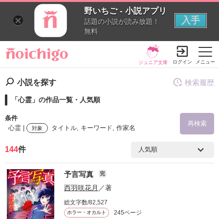
野いちご - 小説アプリ
入手
話題の小説が読み放題！
無料
ログイン
メニュー
ジュニア文庫
小説を探す
検索履歴
「心霊」の作品一覧・人気順
条件
再検索
心霊 |
タイトル, キーワード, 作家名
対象
144
件
検索ワード
予言写真
完
を含む
西羽咲花月
／著
総文字数/82,527
を除く
245ページ
ホラー・オカルト