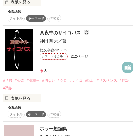
表紙を見る
復刻！夏の野いちごビギナーズ応援コンテスト～中・長編チ
簡単に踏み込めるその場所に、あたしたちは足を踏み入れてし
ャレンジ！～
検索結果
「エレベーター」

まったのだ…

タイトル
キーワード
作家名
500文字の不気味なテスト、募集中。
古い建物に増築が重ねでできたつぎはぎ校舎

200文字でゾッ！こわい短編コンテスト
真夜中のサイコパス
完
スターツ出版小説投稿サイト合同企画「1話からの長編大
神田 翔太
／著
その校舎にはある噂話があった

賞」野いちご！会場
総文字数/96,208
212ページ
ホラー・オカルト
その他の条件
動画あり
コミックあり
放課後１人でいると

作品を読む
8
もう使われなくなったエレベーターに連れ込まれて

#学校
#心霊
#高校生
#切ない
#グロ
#サイコ
#呪い
#サスペンス
#怪談
#憑依
出てこられなくなるんだって…

表紙を見る
検索結果
顔に火傷を負ってから、美澄はすべてが上手くいかなくなり、
何故か取り壊されなかった古い校舎のエレベーター

タイトル
キーワード
作家名
彼氏にもフラれ、元彼と付き合い始めた朋子を憎んだ。

ホラー短編集
主人公はある日忘れ物をして

そして美澄は思う。
