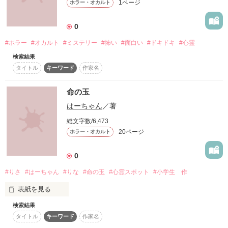
1ページ
ホラー・オカルト
そんな恐怖の体験を、

◇◆◇◆◇◆◇◆◇◆

0
初めて書いた(現在進行形ですが……）  一生懸命書きますの
#ホラー
#オカルト
#ミステリー
#怖い
#面白い
#ドキドキ
#心霊
覗いてみませんか？

検索結果
タイトル
キーワード
作家名
作品を読む
◆一話完結形式

命の玉
◆オムニバス・ホラー

はーちゃん
／著
百物語を目指して不定期連載中。

総文字数/6,473
20ページ
ホラー・オカルト
※2010.08.25

★お知らせ

0
三人称から一人称へ、改稿＆加筆修正しました。

#りさ
#はーちゃん
#りな
#命の玉
#心霊スポット
#小学生 作
表紙を見る
検索結果
作品を読む
妹を助けるため、一人危険な心霊スポットへむかう――。
タイトル
キーワード
作家名