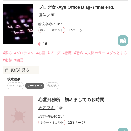
ブログ女 -Ayu Office Blag- / final end.
作品を読む
優斗
／著
総文字数/7,167
17ページ
ホラー・オカルト
18
#恨み
#グロテスク
#心霊
#ブログ
#悪魔
#恐怖
#人間ホラー
#ゾッとする
#復讐
#幽霊
表紙を見る
検索結果
タイトル
キーワード
作家名
― 悪魔との契約規定 ―

心霊刑務所 初めましてのお時間
天才マミ
／著
一、契約は絶対である。

契約が締結された瞬間より、その効力は魂の深淵に刻まれ、い
総文字数/40,257
かなる存在もこれを破棄・変更することはできない。

128ページ
ホラー・オカルト