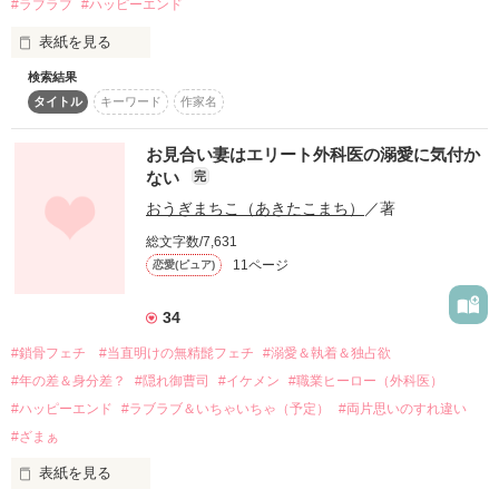
#ラブラブ
#ハッピーエンド
表紙を見る
愛する人は、私を心から憎んでいる――。

公開・完結　2023.02.10

検索結果
付き合っていた彼氏に振られ、派遣で勤めていた中小企業のOL
タイトル
キーワード
作家名
の契約も今月いっぱいで切られる事になった小谷野葉月《こや
のはずき》は高校の同窓会で酔い潰れた所をかつて好きだった
同級生の朝霧悠人《あさぎりゆうと》に介抱される。

10月17日　マカロン文庫にて発売いたしました。

お見合い妻はエリート外科医の溺愛に気付か
投稿時から応援頂き、ありがとうございました（＾＾）

作品を読む
ない
完
次の日目覚めた葉月はお洒落なシティーホテルのベッドの上に
おうぎまちこ（あきたこまち）
／著
いて…⁉︎

昔から俺様感の強かった悠人は、葉月には甘いけど強引なとこ
森野じゃむ
総文字数/7,631
ろもある俺様CEOになっていた…

11ページ
恋愛(ピュア)
「小谷野の一日を俺が買う⁉︎俺の1日限定の恋人になって‼︎」

作品を読む
34
#鎖骨フェチ #当直明けの無精髭フェチ
#溺愛＆執着＆独占欲
「えーー」

#年の差＆身分差？
#隠れ御曹司
#イケメン
#職業ヒーロー（外科医）
#ハッピーエンド
#ラブラブ＆いちゃいちゃ（予定）
#両片思いのすれ違い
一夜を共にしてしまった2人の一日だけの恋人契約🩷

#ざまぁ
表紙を見る