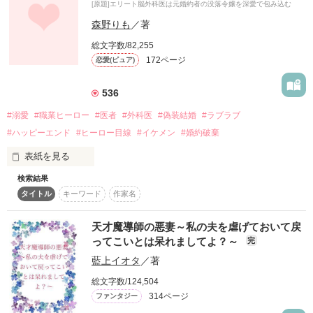
[原題]エリート脳外科医は元婚約者の没落令嬢を深愛で包み込む
作品を読む
森野りも
／著
総文字数/82,255
172ページ
恋愛(ピュア)
エリートすぎる男との契約から始まった溺愛の行方は？

536
#溺愛
#職業ヒーロー
#医者
#外科医
#偽装結婚
#ラブラブ
+++溺愛以上恋人未満+++

#ハッピーエンド
#ヒーロー目線
#イケメン
#婚約破棄
表紙を見る
検索結果
「……そうか、ぜんぶ初めてで、俺だけなんだ」

タイトル
キーワード
作家名
作品を読む
　平林美琴（ひらばやしみこと）２７歳

　元社長令嬢。実家は没落

天才魔導師の悪妻～私の夫を虐げておいて戻
ってこいとは呆れましてよ？～
完
　瀬戸遥臣（せとはるおみ）３１歳

藍上イオタ
／著
　エリート脳外科医　瀬戸グループの跡取り

総文字数/124,504
　子どものころから親の決めた婚約者同士だった美琴と遥臣。

314ページ
ファンタジー
　甘やかされて育った世間知らずの美琴はプライドの高さから