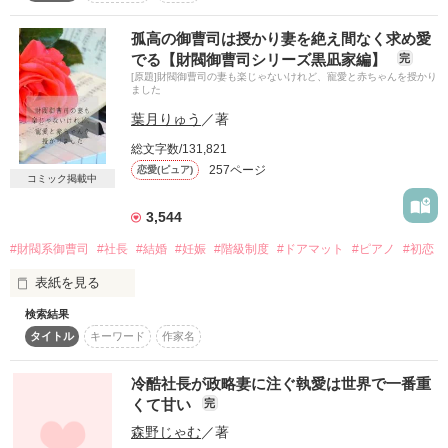
ある。

誰よりもLOSKAが好きで、将来的には父の跡を継ぐつもりでい
愛されなくたっていい。

孤高の御曹司は授かり妻を絶え間なく求め愛
る。

＊。.・＊・.。＊

でる【財閥御曹司シリーズ黒凪家編】
完
絵が下手。

ただ、少しの自由を与えてくれれば。

[原題]財閥御曹司の妻も楽じゃないけれど、寵愛と赤ちゃんを授かり
本宮 斗真（もとみや とうま）

それ以上のことを望んだりなんてしない。

ました
◆雪村 遙斗 34歳◆

30歳

アパレルやコスメなどの店舗を展開する大手企業・シャルドン
葉月りゅう
／著
本宮ホールディングス 御曹司

そう思っていたのに、現実は違った。

エトワールグループの専務で社長の息子。

総文字数/131,821
雑貨部門のたて直しのため、雑貨部門バイヤーになった。

＊。.・＊・.。＊

257ページ
恋愛(ピュア)
厳しい目で取引先を見ている。

コミック掲載中
「生涯かけて、キミを幸せにすると誓う」

◆米良 33歳◆

3,544
2022.12.22 公開

誓いのキスの前に告げられた愛の言葉。

遙斗の秘書。

#財閥系御曹司
#社長
#結婚
#妊娠
#階級制度
#ドアマット
#ピアノ
#初恋
有能で優しいが、遙斗にだけは少しいじわる。

彼との結婚生活は、予想外のことばかりで……？

表紙を見る
◆塩沢 莉子 26歳◆

茉白の後輩。

検索結果
作品を読む
人懐っこくて素直。

タイトル
キーワード
作家名
家族から愛されず、居場所もなく

トレンドに詳しく、茉白にとってはSNSの師匠。

野良猫みたいに生きてきた

冷酷社長が政略妻に注ぐ執愛は世界で一番重
◆影沼 匡近 36歳◆

そんな私を

作品を読む
コスメメーカー・株式会社Amselの常務。

くて甘い
完
住む世界が違うはずのあなたは

森野じゃむ
／著
優しく撫でて、甘やかしてくれる
