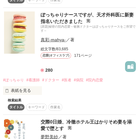
私たちは許嫁。

くるしい言葉の数々、まっすぐで真摯な想いに、サエもいつし
家のために仕方なく結婚した。

かヴィクターに心を許すようになり……。というか、うまく扱
ぽっちゃりナースですが、天才外科医に新妻
うようになり……。一方、サエを離縁した皇帝と彼女の義姉
お互いのため

指名いただきました
完
は、つぎつぎに不運に襲われて……。

いずれは離婚しましょう。

[原題]秘密の院内恋愛～敏腕ドクターはぽっちゃりナースをご所望で
※ハッピーエンド確約。ゆるゆるでご都合主義な設定、ご容赦
す～
願います。
……え？

真彩-mahya-
／著
離婚したくない？？

なんで？？

総文字数/83,685
作品を読む
171ページ
恋愛(オフィスラブ)
離婚したい妻

280
柊子（しゅうこ）25歳

#ぽっちゃり
#看護師
#ドクター
#医者
#病院
#院内恋愛
×

表紙を見る
絶対に離婚したくない夫

検索結果
瑛理（えいり）25歳

タイトル
キーワード
作家名
私、自他ともに認めるぽっちゃり体形ですが

志筑（しづき）家の新婚夫婦はおおいに揉めています。

交際0日婚、冷徹ホテル王はかりそめ妻を溺
婚約者はイケメン敏腕ドクターです

愛で堕とす
完
夢野美紗
／著
どうしてこうなったのか
