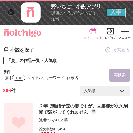
野いちご - 小説アプリ
入手
話題の小説が読み放題！
無料
ログイン
メニュー
ジュニア文庫
小説を探す
検索履歴
「妻」の作品一覧・人気順
条件
再検索
妻 |
タイトル, キーワード, 作家名
対象
306
件
検索ワード
２年で離婚予定の妻ですが、旦那様が永久溺
を含む
愛で逃がしてくれません
完
浅井ひかり
／著
を除く
総文字数/61,454