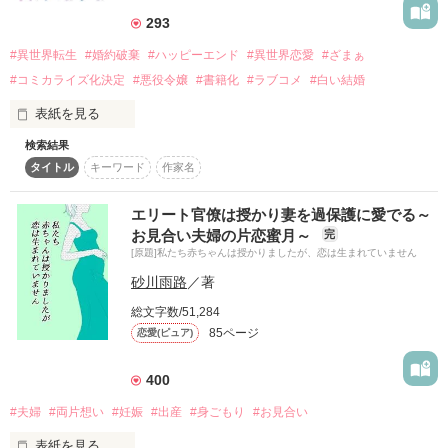
遥臣に冷たい態度を取り続けていた。

　しかし美琴が大学生のとき、実家の事業が経営破綻し平林家
293
は没落。遥臣との婚約も破棄された。

#異世界転生
#婚約破棄
#ハッピーエンド
#異世界恋愛
#ざまぁ
　すべてを失った美琴は自分の愚かさを思い知り心を入れ替え
#コミカライズ化決定
#悪役令嬢
#書籍化
#ラブコメ
#白い結婚
る。古いアパートでつつましい生活をおくり

表紙を見る
　実家に仕送りをする日々だったのだが、講師をしていた塾か
ら解雇され失意にくれていた。

検索結果
悪女と呼ばれる公爵令嬢のルピナは、愛読していた漫画に転生
タイトル
キーワード
作家名
したオタク転生者だ。

　そんな中、ひょんなことで再会したのが立派な脳外科医にな
非業の死を遂げる推しの悪役天才魔導師シオンを救うため、悪
っていた遥臣。

役公爵令嬢という立場を利用することにする。

　会わせる顔がない美琴に彼は平然と言った。

エリート官僚は授かり妻を過保護に愛でる～
むりやり結婚し悪妻となり、不幸になる未来を妨害するのだ！

「俺の婚約者になってくれないか」

お見合い夫婦の片恋蜜月～
完
「シオン様。あなたは私と結婚することになったの。覚悟する
[原題]私たち赤ちゃんは授かりましたが、恋は生まれていません
ことね」

　やむなく婚約者のふりを引き受ける美琴、しかし事態は思い
砂川雨路
／著
拉致監禁の上、むりやり結婚したはずなのに、なぜか嫌われて
もよらない展開に。

いないようで？？

　あっという間に彼の妻としてマンションで一緒に暮らすこと
総文字数/51,284
に……。

85ページ
恋愛(ピュア)
推しが私に好意があるとか解釈違いなのでごめんあそばせ！

そんな転生強火オタクの推し救済劇。

400
「少しだけ。こうしていると、仕事の疲れが一気に取れる」

#夫婦
#両片想い
#妊娠
#出産
#身ごもり
#お見合い
　自分を嫌っているはずの遥臣のスキンシップの多さに戸惑い
「小説家になろう」にて本編完結済み

ながら、美琴は彼の深い優しさに惹かれていく。

表紙を見る