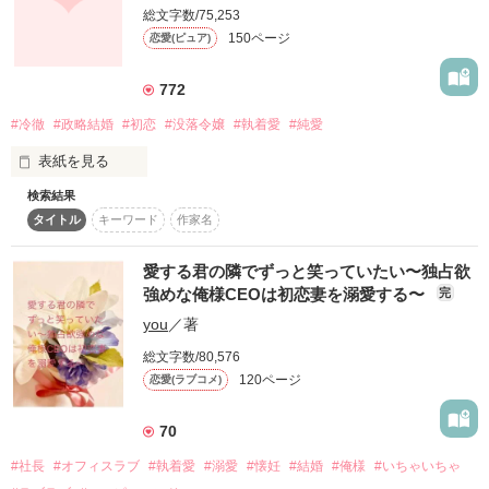
総文字数/75,253
150ページ
恋愛(ピュア)
作品を読む
「ついてくるか？　俺に」

「誰もが羨むほど幸せになって、

772
見返してやれ」

#冷徹
#政略結婚
#初恋
#没落令嬢
#執着愛
#純愛
表紙を見る
彼の手を取って飛び込んだのは

独自の階級制度に囚われた財閥家

検索結果
タイトル
キーワード
作家名
上流階級の嗜みを教え込まれ、

跡継ぎを生むために夜毎抱かれる日々

愛する君の隣でずっと笑っていたい〜独占欲
「君の生涯を俺に捧げろ。一生飼い慣らしてやる」

強めな俺様CEOは初恋妻を溺愛する〜
完
なのに、私は今が人生で一番幸せで……

you
／著
飛鳥馬　香蓮（あすま・かれん）／24歳

総文字数/80,576
｡*⑅ꕤ┈┈┈┈┈┈┈┈┈ꕤ⑅*｡

120ページ
恋愛(ラブコメ)
お掃除サービス、外食産業『ASUMA』の社長の娘

この結婚は決して楽じゃない

70
けれど、最上級の愛に満ちている

日向　玲志　（ひゅうが・れいし）／27歳

#社長
#オフィスラブ
#執着愛
#溺愛
#懐妊
#結婚
#俺様
#いちゃいちゃ
国内最大手ゼネコン・社長

｡*⑅ꕤ┈┈┈┈┈┈┈┈┈ꕤ⑅*｡
