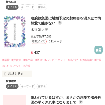
検索結果
　大学教授の父の命令でお見合いをすることになった、将来有
恋人に振られたばかりの可愛い系派遣社員（小谷野葉月→後の
タイトル
キーワード
作家名
望な外科医・一臣と結婚することになった万葉。

朝霧葉月）

　一臣の熱烈なアプローチで結婚を決めた万葉。幸せの絶頂だ
✖️

った万葉だったけれど、結婚式のお色直しの際に、一臣の同僚
凄腕救急医は離婚予定の契約妻を湧き立つ情
好きな女の子には素直になれなかった俺様CEO（朝霧悠人）

たちから衝撃的な発言を耳にしてしまう。噂の内容は、一臣が
熱愛で離さない
完
女医の元恋人を捨てて、出世のために万葉と結婚したというも
水羽 凛
／著
のだった。

同級生の2人の一夜から始まる1日限定の恋人体験🩷

　ショックを受けた万葉は、一臣との初夜を避けて過ごしてい
総文字数/77,686
た。何日も家に帰ってこない一臣の元へと忘れ物を届けに行く
111ページ
恋愛(ピュア)
と、一臣の元恋人である女医から一臣との関係を匂わされ
初恋を晴れて実らせた2人が結婚し、子どもができて幸せな家
――？
庭を築くまでの、心温まるストーリーです♡

437
⚠️胸キュン甘々注意です⚠️

#溺愛
#投資家
#年の差
#医者
#ハッピーエンド
#独占欲
#政略結婚
#社長
作品を読む
#いちゃいちゃ
#結婚
※このお話は、『1日限定の恋人〜一夜を共にした相手は昔好
表紙を見る
きだった同級生のCEOでした〜』と、『大好きな君とずっと一
検索結果
緒にいたい〜独占欲強めな俺様CEOに囲われて〜』を加筆修正
【お知らせ】

し、2人のその後のストリーを加えて編集した朝霧夫婦シリー
タイトル
キーワード
作家名
2025.09.18マカロン文庫化から電子書籍化！

ズの完結版です。

溺愛シーンやヒーローサイド、番外編などが追加されています
嫌われているはずが、まさかの溺愛で脳外科
♡

医の尽くされ妻になりまして
完