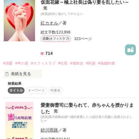
連載時より応援していただいた読者さま、

勘違いご夫妻の身ごもりラブコメ。

仮面花嫁～極上社長は偽り妻を乱したい～
ありがとうございます！

中編です。

完
[原題]絶対に逃がしてやらない
文庫版では大幅に改稿し

2021.10.12〜10.14
紅カオル
／著
番外編も書き下ろしておりますため

ぜひそちらもよろしくお願いします💕

総文字数/123,998
323ページ
恋愛(オフィスラブ)
作品を読む
。

「別に好きでもないが、嫌いでもない。

714
俺の恩を買ったと思って結婚してくれ」

#溺愛
#年の差
#オフィスラブ
#社長
#地味女
#同居
#偽婚約者
「……はい！　え？」

表紙を見る
村瀬安奈、26歳、CA。

検索結果
会社主催のパーティーで

タイトル
キーワード
作家名
社長とのデート券が当たった優莉。

大嫌いなキャプテンと

不本意ながら結婚することになりました。

おいしいものに興味はあるが

愛妻御曹司に娶られて、赤ちゃんを授かりま
ひと回りも年上の社長には興味がない。

した
完
[原題]蜜月政略結婚〜婚約破棄したら副社長の花嫁に抜擢されまし
チャマさん、レビューありがとうございます🥰
みんなに羨まれつつ

た〜
取材者同行という厄介なデートに

砂川雨路
／著
渋々行ったはいいけれど――。

作品を読む