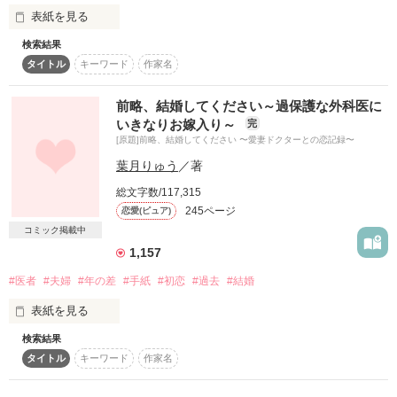
たホテル王。

表紙を見る
互いの秘めた想いが交錯する。甘く危うい恋の駆け引き――。

検索結果
タイトル
キーワード
作家名
三咲つぐみ

※　※　※

伊月孝一

前略、結婚してください～過保護な外科医に
【公開　完結　2025/08/16】

いきなりお嫁入り～
完
[原題]前略、結婚してください 〜愛妻ドクターとの恋記録〜
久しぶりの新作です。どうぞよろしくお願いいたします＾＾

二週間の夏休みに帰省した実家。

葉月りゅう
／著
そこで待っていたのは、横柄な態度の男だった。

総文字数/117,315
「おまえ、誰？　まさか不法侵入者ってわけじゃねーだろう
245ページ
恋愛(ピュア)
な」

コミック掲載中
「こっちの台詞なんだけど。そっちこそ誰？」

1,157
強面の男は、

作品を読む
#医者
#夫婦
#年の差
#手紙
#初恋
#過去
#結婚
海外までシェアを広げる伊月グループの御曹司だという。

表紙を見る
にわかに信じがたいのは、

出逢い方が出逢い方だったからなのか。

検索結果
タイトル
キーワード
作家名
過去のある出来事から、極度の話下手な私

それとも毎日のように顔を見せる伊月から

腕がよく信頼度も高い、多忙なお医者様の彼

あまりにそういう雰囲気を感じないからなのか。
