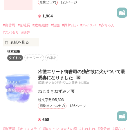
123ページ
恋愛(ピュア)
詳しく検索
検索対象
1,964
タイトル
キーワード
作家名
表紙コメント
#御曹司
#副社長
#政略結婚
#妊娠
#両片想い
#ハイスぺ
#赤ちゃん
#スパダリ
#懐妊
あらすじ
表紙を見る
ジャンル
検索結果
政略結婚の相手は、私がずっと想い続けた人。

タイトル
キーワード
作家名
だけどこの結婚は期間限定。

感想
冷徹エリート御曹司の独占欲に火がついて最
彼にはほかに、将来を誓い合った人がいるから。

愛妻になりました
完
ステータス
全て
完結
更新中
[原題]チクタク時計ワニと雪解けの魔法
私はただのかりそめの妻でしかない。

ねじまきねずみ
／著
作品の長さ
長編
中編
短編
二年後には彼と別れることになる。

総文字数/95,303
作品の長さについて
136ページ
恋愛(オフィスラブ)
だけど少しの間でもいい。

コンテスト
彼のそばにいたい。

658
超短編で謎をしかけろ！100文字ミステリーコンテスト
#御曹司
#オフィスラブ
#胸キュン
#大人の恋
#じれじれ
#身分差
#切ない