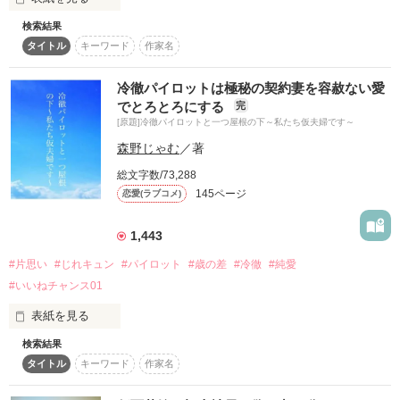
GAノベルにて二巻発売・コミカライズ化が決定いたしました！

　しかし、遥臣はある事実を隠していた。

検索結果
父の決めた男性とお見合い結婚

皆様の応援のおかげです。

タイトル
キーワード
作家名
ありがとうございます！

新婚早々身ごもりましたが

　マカロン文庫から２０２５年５月に刊行される作品の手直し
私と彼の間に恋愛感情はありません。

冷徹パイロットは極秘の契約妻を容赦ない愛
2025.8.26　「小説家になろう」[日間]異世界転生/転移〔恋愛〕
前の文章となります。

でとろとろにする
完
1位

　ご了承ください。

だって彼には想う人がいるみたいだから。

[原題]冷徹パイロットと一つ屋根の下～私たち仮夫婦です～
2025.10.14　「ベリーズファンタジー」恋愛ファンタジー1位

2025.10.19　「ベリーズファンタジー」ファンタジー（総合）
森野じゃむ
／著
1位
2025年４月28日公開開始　29日完了

29歳・エリート官僚

総文字数/73,288
日永駿太郎

145ページ
恋愛(ラブコメ)
鮭ムニエル さま　すてきなレビューありがとうございます！

×

作品を読む
1,443
25歳・議員事務所勤務

#片思い
#じれキュン
#パイロット
#歳の差
#冷徹
#純愛
芽衣子

作品を読む
#いいねチャンス01
表紙を見る
赤ちゃんが産まれる前に

私たちの間に恋は生まれるの？

検索結果
タイトル
キーワード
作家名
6月15日マカロン文庫さまから発売されます

＊＊＊
