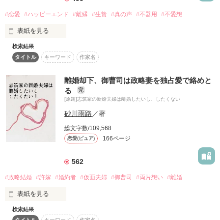
建設会社副社長

「俺のところに来るしかないだろ」

榛名佑（はるなたすく）29歳

#恋愛
#ハッピーエンド
#離縁
#生贄
#真の声
#不器用
#不愛想
表紙を見る
強引でいじわるなのに

運命のいたずら？

検索結果
特殊な力を受け継いでいるといわれるアンダーソン公爵家の令
隠された優しさに惹かれていく

はたまた必然？

タイトル
キーワード
作家名
嬢サエ・アンダーソンは、この日宮殿の階段の踊り場で皇帝で
あり夫であるネイサン・サッカリーから離縁を宣言される。ア
ねえ、私のこと花嫁にしてくれますか？

ンダーソン家の女子は代々王家に嫁ぐことが決められており、
\\～便宜上、極上社長の偽婚約者になりましたが

離婚却下、御曹司は政略妻を独占愛で絡めと
彼女も例外ではなかった。その為、幼少から厳しい妃教育に耐
容赦なく愛されています～//

る
完
え、結婚したというのに、彼女は夫からいっさい顧みられなか
＊＊＊＊＊

[原題]志筑家の新婚夫婦は離婚したいし、したくない
った。それどころか、夫は彼女の実父の後妻の娘、つまり義姉
2020.6.1〜2020.6.8

砂川雨路
／著
と公然と浮気をしていた、そして、彼女と離縁後義姉と結婚す
2020年4月13日完結公開

るとも宣言する。しかも、彼女を隣国の国王に生贄に捧げると
総文字数/109,568
も宣言した。だが、彼女は内心よろこんだ。やっと自由になれ
166ページ
恋愛(ピュア)
る。自由になれるのなら、生贄でもなんでもなるわ、と。が、
その踊り場で事故が起こる。義姉が彼女を階段から落としたの
作品を読む
作品を読む
だ。全身を強く打ち、気を失うサエ。気を失ったまま、彼女は
562
隣国へと運ばれてしまう。隣国オーディントン国の国王に会う
#政略結婚
#許嫁
#婚約者
#仮面夫婦
#御曹司
#両片想い
#離婚
サエ。国王ヴィクター・ホワイトウェイはごつくて強面で、彼
女に対して非情かつ無情だった。が、彼女はきく。感じる。
表紙を見る
「うわぁ、可愛い。こんなに可愛いレディがおれの妻に？」
と。事故のショックで彼女は目覚めたのだ。特殊な力「真の
検索結果
声」に。ヴィクターの言葉とは裏腹な真の声。そのお茶目で愛
タイトル
キーワード
作家名