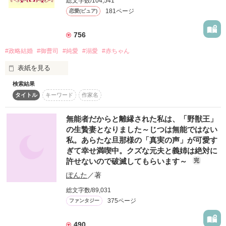
総文字数/104,541
181ページ
恋愛(ピュア)
「ほら、走れ走れ！　あいつを巻くぞ！」

「えぇ!?」

756
#政略結婚
#御曹司
#純愛
#溺愛
#赤ちゃん
取材者を置いて逃げだし、

ふたりだけのひとときを過ごす。

表紙を見る
検索結果
大好きな人には婚約者がいる

＊＊＊＊＊＊＊

タイトル
キーワード
作家名
それでもあなたのことが好き

フレンチレストラン

無能者だからと離縁された私は、「野獣王」
クールブロン新入社員

叶わなくてもいい

の生贄妻となりました～じつは無能ではない
花崎　優莉　22歳

想うだけでいい

私。あらたな旦那様の「真実の声」が可愛す
ぎて幸せ満喫中。クズな元夫と義姉は絶対に
×

……と思っていたんだけど

許せないので破滅してもらいます～
完
フレンチレストラン

ぽんた
／著
クールブロン社長

想い人といきなり婚約&同棲

総文字数/89,031
霧生　隼　34歳

不破咲花（ふわさいか）27歳

375ページ
ファンタジー
＊＊＊＊＊＊＊

×

490