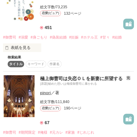
＊＊＊＊＊

総文字数/73,235
2022.2.1〜2022.2.4
自分でもわかりません
132ページ
恋愛(ピュア)
451
作品を読む
作品を読む
#御曹司
#溺愛
#身ごもり
#偽装結婚
#妊娠
#ホテル王
#甘々
#結婚
表紙を見る
検索結果
実家の立ち退きを強いられた和菓子屋の娘、浅見小春ｱｻﾐｺﾊﾙ
タイトル
キーワード
作家名
（24）

×

極上御曹司は失恋ＯＬを新妻に所望する
完
[原題]秘めた想いは俺様御曹司に暴かれる
小春をずっと見守り続けていたホテル王　高城湊ﾀｶｼﾛﾐﾅﾄ
pinori
／著
（32）

総文字数/111,840
*:.｡. .｡.:*･゜ﾟ･*:.｡. .｡.:**:.｡. .｡.:*･゜ﾟ･*:.｡. .｡.:*

190ページ
恋愛(ピュア)
私のこと、ずっと支えてくれていたのは……あなただったんで
67
すね？

#御曹司
#期間限定
#俺様
#元カレ
#家族
#じれじれ
彼女を救うため手を差し伸べたのは、ずっと影から見つめてき