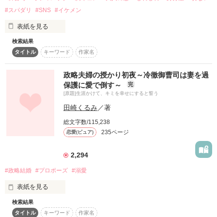
＊。.・＊・.。＊

#スパダリ
#SNS
#イケメン
復刻！夏の野いちごビギナーズ応援コンテスト～中・長編チ
ャレンジ！～
表紙を見る
倉橋 瑞穂（くらはし みずほ）

500文字の不気味なテスト、募集中。
25歳

検索結果
＊第6回ベリーズカフェ恋愛小説大賞にて優秀賞をいただきま
倉橋商事 長女

200文字でゾッ！こわい短編コンテスト
タイトル
キーワード
作家名
した＊

スターツ出版小説投稿サイト合同企画「1話からの長編大
＊。.・＊・.。＊

賞」野いちご！会場
こちらは改稿＆番外編追加にて書籍が発売となります。

政略夫婦の授かり初夜～冷徹御曹司は妻を過
WEB版はあっさりめですが書籍版は甘めなシーン増量しており
保護に愛で倒す～
完
ます。

その他の条件
動画あり
コミックあり
[原題]生涯かけて、キミを幸せにすると誓う
ウエディングドレスをめぐるお気に入りの番外編が書けたので
これは彼女にとって不本意な結婚だ。

田崎くるみ
／著
ぜひお読みいただけるとうれしいです。茉白が絵が下手な理由
とか、Sな遙斗とのラブなシーンなどなど。

だから彼女を苦しめないために期限を設けた。

総文字数/115,238
235ページ
恋愛(ピュア)
初めて書いた長編でしたので改稿前は拙い部分も多いですが…
本当は誰にも渡したくない。

こちらはこちらでお楽しみいただけますと幸いです。

（書籍版はたくさんの方の手を借りてグレードアップしており
2,294
ずっと俺の胸に閉じ込めておきたい。

ます）

#政略結婚
#プロポーズ
#溺愛
だが、それが叶わないのはわかっているから。

＊＊＊

表紙を見る
少しの間でかまわない。

◆真嶋 茉白 28歳◆

検索結果
それはなんの前触れもなく告げられた

雑貨メーカー・株式会社LOSKAの企画営業職で、社長の娘でも
俺のものでいてほしい。

タイトル
キーワード
作家名
政略結婚
