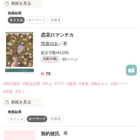
やされる1ヶ月間の奮闘と恋愛の話。
表紙を見る
復刻！夏の野いちごビギナーズ応援コンテスト～中・長編チ
ャレンジ！～
検索結果
タイトル
キーワード
作家名
作品を読む
500文字の不気味なテスト、募集中。
200文字でゾッ！こわい短編コンテスト
恋花ロマンチカ
作品を読む
この2人が最強‼ベストバディ短編コンテスト
咲坂ゆあ
／著
スターツ出版小説投稿サイト合同企画「1話からの長編大
総文字数/44,056
賞」野いちご！会場
95ページ
恋愛(学園)
その他の条件
動画あり
コミックあり
75
#契約彼氏
#疑似恋愛
#年上
#王子
#腹黒
#青春
#胸きゅん
#逆ハー？
#溺愛
#甘々
表紙を見る
検索結果
タイトル
キーワード
作家名
「俺のこと、好きになって」

契約彼氏
完
✼••┈┈••✼••┈┈••✼••┈┈••✼••┈┈••
