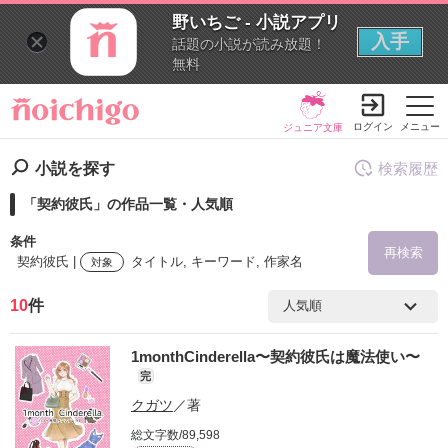
野いちご - 小説アプリ
入手
話題の小説が読み放題！
無料
ログイン
メニュー
ジュニア文庫
小説を探す
検索履歴
「契約彼氏」の作品一覧・人気順
条件
再検索
契約彼氏 |
タイトル, キーワード, 作家名
対象
10
件
検索ワード
1monthCinderella〜契約彼氏は魔法使い〜
を含む
完
クガツ
／著
を除く
総文字数/89,598