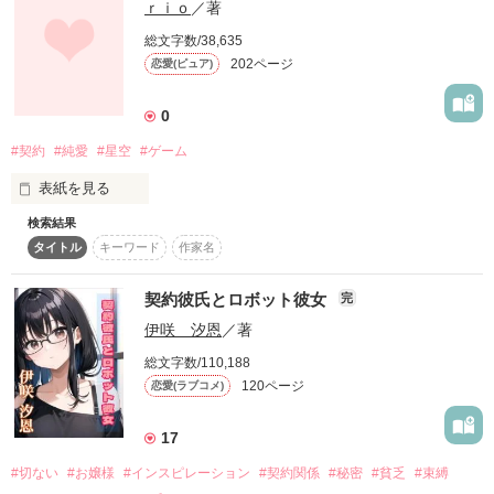
ｒｉｏ
／著
総文字数/38,635
運命の恋をゆめみる平凡な女子高生

202ページ
恋愛(ピュア)
相沢　ひな

×

0
恋愛なんてクソくらえな学校の王子さま

片桐　巧

#契約
#純愛
#星空
#ゲーム
表紙を見る
✼••┈┈••✼••┈┈••✼••┈┈••✼••┈┈••✼

検索結果
タイトル
キーワード
作家名
素直に「好きだ」と言えたなら。

「死ぬほど甘やかしてやるよ、俺」

傷付けることなく

契約彼氏とロボット彼女
完
恋愛って、キラキラしているものだと思ってた。

愛することが

伊咲 汐恩
／著
できたなら。

正反対な二人が出会って、運命が始まる。
総文字数/110,188
なんの迷いも無く

120ページ
恋愛(ラブコメ)
抱きしめることが 

できたなら…。

作品を読む
17
どれだけ 楽なんだろう。

#切ない
#お嬢様
#インスピレーション
#契約関係
#秘密
#貧乏
#束縛
どれだけ 幸せなんだろう。
