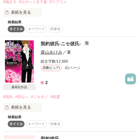
#独占力
#ロボット女子🤖
#ラブコメ
私の彼氏は

表紙を見る
契約上の彼氏…。

検索結果
タイトル
キーワード
作家名
✼••┈┈••✼••┈┈••✼••┈┈••✼••┈┈••✼

作品を読む
契約彼氏-ニセ彼氏-
完
2023年 4月11日

森山あけみ
／著
野いちご編集部オススメ作品として

掲載していただきました😊

総文字数/12,985
41ページ
恋愛(ピュア)
✼••┈┈••✼••┈┈••✼••┈┈••✼••┈┈••✼

2
書籍化作品
#契約
#切ない
#ニセモノ
#純愛
小さな籠の中の鳥は

表紙を見る
検索結果
生まれた瞬間から

ついに完結!!

タイトル
キーワード
作家名
籠の中の世界しか知りませんでした。

※全ページ公開は終了いたしました。

（現在は、第1話のみ公開しています）

契約彼氏。