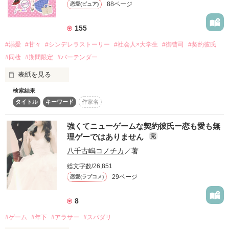
88ページ
恋愛(ピュア)
詳しく検索
検索対象
155
タイトル
キーワード
作家名
表紙コメント
#溺愛
#甘々
#シンデレラストーリー
#社会人×大学生
#御曹司
#契約彼氏
#同棲
#期間限定
#バーテンダー
あらすじ
表紙を見る
ジャンル
検索結果
「それならわたしと取引をしませんか？」

タイトル
キーワード
作家名
中学時代のトラウマから地味に目立たないように過ごしていた
感想
松下亜由美は大学の同級生である上野慎一に酷い裏切りを受
強くてニューゲームな契約彼氏ー恋も愛も無
け、自分へのご褒美に週に一度通っているBARで愚痴をこぼし
理ゲーではありません
完
ステータス
全て
完結
更新中
ていると、大人の色気が漂うイケメンバーテンダーに契約恋人
八千古嶋コノチカ
／著
を提案される。

作品の長さ
長編
中編
短編
総文字数/26,851
1ヶ月間、恋人になってもらう対価として生まれ変わる為の手
29ページ
恋愛(ラブコメ)
助けをしてくれるというものだった。

作品の長さについて
契約恋人の最終的なミッションをこなすことができるのか、本
8
コンテスト
気になってはダメなのになんだか溺愛されているような錯覚を
#ゲーム
#年下
#アラサー
#スパダリ
してしまうほど、セクシーな大人のバーテンダー長友竜基に甘
超短編で謎をしかけろ！100文字ミステリーコンテスト