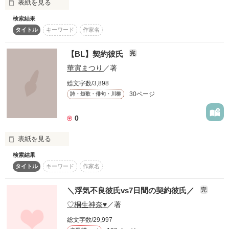
表紙を見る
一瞬だけ外の世界に羽ばたいてみたら

｢…好きなんだ…っ｣

検索結果
自分の中の常識が非常識だという事に

タイトル
キーワード
作家名
『付き合った男をダメにする』

あまりにも、甘い…恋。

気づいてしまいました。

私に対して、社内で流れるイヤな噂。

【BL】契約彼氏
完
華寅まつり
／著
つい「社内恋愛なんてしない！」と宣言したものの、

なぜか御曹司の閂蒼一（かんぬきそういち）さんが近づいてき
総文字数/3,898
て……

30ページ
詩・短歌・俳句・川柳
だから

契約彼氏。

「俺をダメにしてほしい」

今日も小さな勇気と

0
なんていう変なお願いをされてしまった。

大きな恋心を抱えて

表紙を見る
頼まれたら断れない性格。

あなたに会いに行きます。

検索結果
“仮の恋人”になったのはいいけれど……。

真面目な顔してさ

タイトル
キーワード
作家名
作品を読む
「キミを守るのは、いつだって俺でありたい」

何言い出すかと思ったら

＼浮気不良彼氏vs7日間の契約彼氏／
完
……って。

恋人契約しろ、だって？

毎日たったの三分間。

♡桐生神奈♥︎
／著
本気で好きになっちゃいそう？

ばっかじゃね？

総文字数/29,997
それは、臆病な殻を破る時間。
