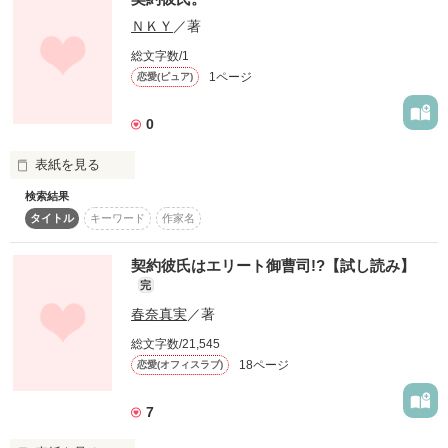
ＮＫＹ
／著
『さよなら「家政婦のミタ」特別版』など

大人気ドラマの脚本家・森山あけみさんの

総文字数/1
毎日与えられたものだけを頂いて

初小説が期間限定で野いちごに登場☆

1ページ
恋愛(ピュア)
危険を伴うことなく

0
感想やレビューもお待ちしています！

喜びも悲しみも

表紙を見る
感情に強弱を覚えることはなく

検索結果
作品を読む
自分でも気付かない間に

タイトル
キーワード
作家名
｢一ヶ月、俺の女になれ｣

意思が挟まれない生活を余儀なくされていた。

契約彼氏はエリート御曹司!?【試し読み】
完
それは、あまりにも強引で…、

春奈真実
／著
総文字数/21,545
｢契約成立だな｣

18ページ
恋愛(オフィスラブ)
しかし、そんなある日

あまりにも切なく…、

7
小さな冒険心が生まれて
