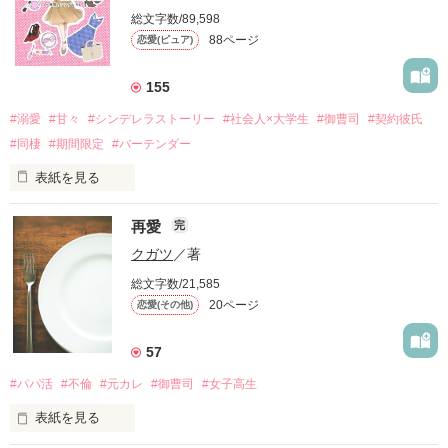
これが同居の条件だった。

総文字数/89,598
88ページ
恋愛(ピュア)
登場人物

155
相馬　彩春（そうま　いろは）28歳

マテリアル株式会社企画営業部第一営業課

#溺愛
#甘々
#シンデレラストーリー
#社会人×大学生
#御曹司
#契約彼氏
両親の離婚により苦労して大学を卒業し、その後も母や妹の生
#同棲
#期間限定
#バーテンダー
活の補助をしている。

会社では主に諏訪課長の補佐をしている。

表紙を見る
諏訪　昌希（すわ　まさき）32歳

「それならわたしと取引をしませんか？」

再愛
完
マテリアル株式会社企画営業部第一営業課課長

彩春の上司でイケメン独身のため狙っている女子は多数

中学時代のトラウマから地味に目立たないように過ごしていた
クガツ
／著
訳あって古い日本家屋に一人で住んでいる

松下亜由美は大学の同級生である上野慎一に酷い裏切りを受
総文字数/21,585
け、自分へのご褒美に週に一度通っているBARで愚痴をこぼし
20ページ
恋愛(その他)
相馬　朱夏（そうま　あやか）22歳

ていると、大人の色気が漂うイケメンバーテンダーに契約恋人
彩春の妹、桜花大学４年で来春卒業予定

を提案される。

57
細谷　悠也（ほそや　ゆうや）28歳

1ヶ月間、恋人になってもらう対価として生まれ変わる為の手
事務機器リース会社の保守営業マン

#パパ活
#不倫
#元カレ
#御曹司
#女子高生
助けをしてくれるというものだった。

彩春とはコピー機の保守を通して知り合った。

表紙を見る
契約恋人の最終的なミッションをこなすことができるのか、本
相馬　美冬（そうま　みふゆ）彩春と朱夏の母親

気になってはダメなのになんだか溺愛されているような錯覚を