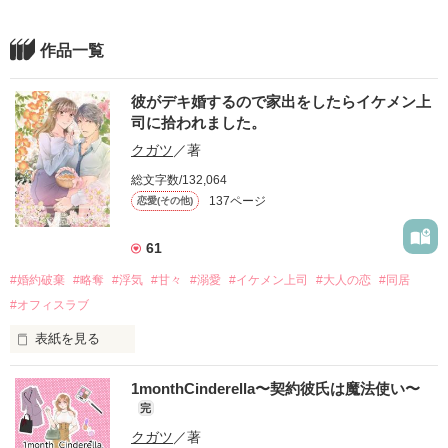
作品一覧
彼がデキ婚するので家出をしたらイケメン上
司に拾われました。
クガツ
／著
総文字数/132,064
137ページ
恋愛(その他)
61
#婚約破棄
#略奪
#浮気
#甘々
#溺愛
#イケメン上司
#大人の恋
#同居
#オフィスラブ
表紙を見る
1monthCinderella〜契約彼氏は魔法使い〜
「この庭をきれいにしてもらいたい。もちろん、相馬の生活に
完
負荷がかからない範囲で構わない」

クガツ
／著