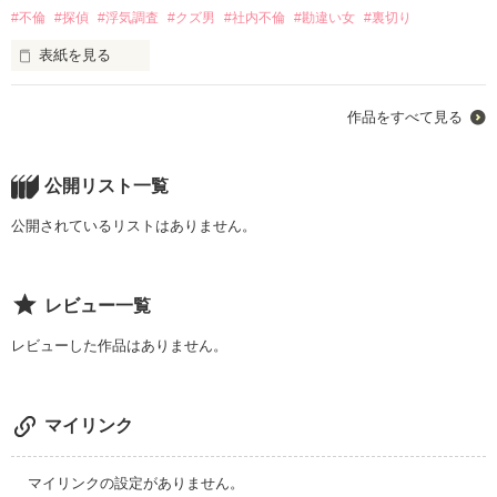
#不倫
#探偵
#浮気調査
#クズ男
#社内不倫
#勘違い女
#裏切り
「そっか、じゃあね」

表紙を見る
「行ってくる」

片桐有佳　　専業主婦だったが探偵事務所で働き始める。

作品をすべて見る
片桐賢也　　金曜日の夜はいつも残業をしている。

付き合い始めて5年。

私たちの関係は何も変わらない。

松崎朗　　　探偵事務所の所長。

公開リスト一覧
大森恵美　　賢也と同じ会社に勤めている。

公開されているリストはありません。
＋＋＋＋＋＋＋＋＋＋＋＋＋＋＋

田中一馬　　賢也の同僚、賢也を心配している。

天雲　麻衣（あまぐも　まい）30歳

プリムラインポートでインテリアコーディネイトをしている。

レビュー一覧
斉藤裕一　　賢也の同僚、チャラいけど高スペック男。

海棠　清太郎（かいどう　せいたろう）32歳

レビューした作品はありません。
withオフィス主任

以前手がけたカフェの設計で麻衣がコーディネーターとして一
ダイニングテーブルに置き忘れた賢也のスマホにお知らせが届
いた。

マイリンク
そこには、今夜も楽しかったね、来週も楽しみと言う言葉が表
示されていた。

作品を読む
マイリンクの設定がありません。