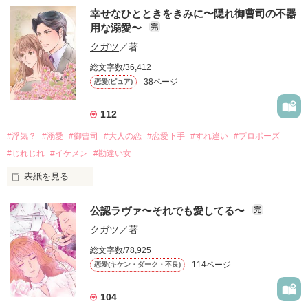
ある朝、集合ポストに切手が貼っていない封筒が入っていた。

相馬　秋彦（そうま　あきひこ）彩春と朱夏の父親

してしまうほど、セクシーな大人のバーテンダー長友竜基に甘
幸せなひとときをきみに〜隠れ御曹司の不器
やされる1ヶ月間の奮闘と恋愛の話。
用な溺愛〜
完
宛名は“正人さんの奥さんへ”だった。

出雲　善郎（いづも　よしろう）42歳　桜花大学准教授

クガツ
／著
＝＝＝＝＝＝＝＝＝＝＝＝＝＝＝＝＝＝＝＝＝＝

総文字数/36,412
作品を読む
菅　弘（すが　ひろし）　悠也の同僚

38ページ
恋愛(ピュア)
栗田　祐介（くりた　ゆうすけ）悠也の同僚

作品を読む
中村　晴子（なかむら　はるこ）朱夏の友人

112
前田　千佳（まえだ　ちか）朱夏の友人

#浮気？
#溺愛
#御曹司
#大人の恋
#恋愛下手
#すれ違い
#プロポーズ
鷺沼　希未（さぎぬま　のぞみ）30歳　昌希の実妹

#じれじれ
#イケメン
#勘違い女
表紙を見る
「ねえ、私たちこれからどうなるの？」

公認ラヴァ〜それでも愛してる〜
作品を読む
完
彼は表情も変えず

クガツ
／著
「どうもならないだろ」

総文字数/78,925
そういうと靴を履き始める

114ページ
恋愛(キケン・ダーク・不良)
「明日会える？」

104
「あー明日は上司と会食だけど別に勝手に来ればいいだろ」
