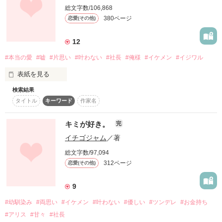
➕

総文字数/106,868
芽依と海斗のお話です

380ページ
恋愛(その他)
➕

？？？？

12
高橋芽依(たかはし めい)

大学2年生 20歳

#本当の愛
#嘘
#片思い
#叶わない
#社長
#俺様
#イケメン
#イジワル
一途で気の強い女の子

表紙を見る
作品を読む
×

検索結果
タイトル
キーワード
作家名
小学校から高校の今までずっと同じ学校なのに

ほとんど話したことない…けどね

井上海斗(いのうえ かいと)

生まれてから

キミが好き。
完
大学2年生 20歳

イケメンで女遊びの激しいチャラ男

イチゴジャム
／著
人を好きになったことがなかった

総文字数/97,094
312ページ
恋愛(その他)
＊＊＊＊＊＊＊＊＊＊＊＊

愛したことがなかった

雅(-ﾟ 3ﾟ)ﾉさん

9
だけど知ってるの。

桐谷結夏さん

岡浦 莉唯さん

#幼馴染み
#両思い
#イケメン
#叶わない
#優しい
#ツンデレ
#お金持ち
愛って何なの？

あなたが私ではなく、隣の親友を見てること

瀬川惟由さん

#アリス
#甘々
#社長
はれなさん
