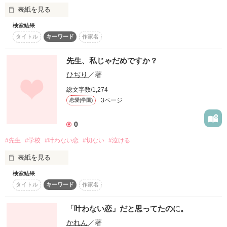
usamoさん

表紙を見る
愛がないと

愛季瑞さん

検索結果
*愛生*さん

なぎにゃんにゃんさん

タイトル
キーワード
作家名
人は生きていけないの？

ミサにゃんさん

いちころんさん

先生、私じゃだめですか？
結ｰYUIｰさん

小さい頃からキミは

死んじゃうの？

ひぢり
／著
yu-papaさん

優しかった

アービーママさん

総文字数/1,274
「今年こそ仲良くなりたいな…」

もなか。さん

私には

3ページ
恋愛(学園)
綾菜∞さん

なずな。さん

いつも私を守ってくれて

*May*～五月～さん

0
“愛”

聖凪砂さん

#先生
#学校
#叶わない恋
#切ない
#泣ける
るんな♪( ´▽｀)さん

ふわたさん

助けてくれて

なんて一生必要ない

表紙を見る
レビューありがとうございました♡

検索結果
高校３年生の未来は担任の前原先生に恋をしてしまう。

タイトル
キーワード
作家名
無縁の存在なんだと思ってた

どんなわがままも聞いてくれた

先生は子供も奥さんもいて叶わない恋をしている未来だった
が・・・

両想いになりたいなんて欲張りは言わない。

「叶わない恋」だと思ってたのに。
作品を読む
かれん
／著
あなたに出逢うまでは…

あることをきっかけに二人の関係が大きくかわる。
