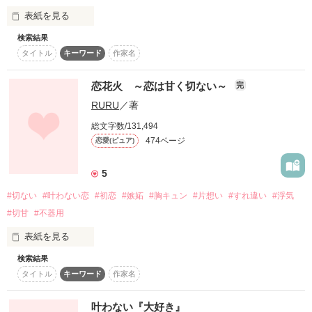
完結しました

表紙を見る
「みなみっていつもこのキーホルダーつけてるよね。中学校の
検索結果
頃からずっと。」

☆美亜香☆ｻﾝ

タイトル
キーワード
作家名
私が好きになった人…

--------------------

-tisato-ｻﾝ

ＳＩＧＮＡＬｻﾝ

謎多き人気者高校１年

恋花火 ～恋は甘く切ない～
完
村上亜梨子

「うん！小学校の頃からつけてるよ！

みゆ(∀).ﾟｻﾝ

三浦 翠（みうら すい）

(むらかみありす)

RURU
／著
ЯаЙｻﾝ

両想いになることは

気が強い

小さい頃に大事な人からもらったんだ！かわいいでしょー！」

蓮琳ｻﾝ

総文字数/131,494
フランス人と日本人のハーフ

☆めみ★ｻﾝ

474ページ
恋愛(ピュア)
18歳

.卍みさと卍.ｻﾝ

きっときっと

×

そう、私にとって大事な人。忘れられない人。

聖凪砂ｻﾝ

出来ないんだろうな…

大導寺玲音

mqchanｻﾝ

5
(だいどうじれお)

のはずが、、、思い出せない。名前も。顔も。何もかも。

Je._.sseｻﾝ

優しい

#切ない
#叶わない恋
#初恋
#嫉妬
#胸キュン
#片想い
#すれ違い
#浮気
父親が会社を経営している

素敵なレビュー

#切甘
#不器用
御曹司

うさぎのぬいぐるみのキーホルダーを貰った。それ以外思い出
ありがとうございました！

それでも

17歳

せない、、、。

表紙を見る
想うだけは許してくれますか？

検索結果
--------------------

誰だったっけ、、、どんな人だったっけ、、、、

読者数１６００人

叶わない初恋をしているのは

タイトル
キーワード
作家名
ランキング３位

*・ﾟ・*:.｡.*.｡.:*・ﾟ・*:.｡.*.｡.:

叶わない『大好き』
山本杏莉  20歳

あなたも同じだから…。
