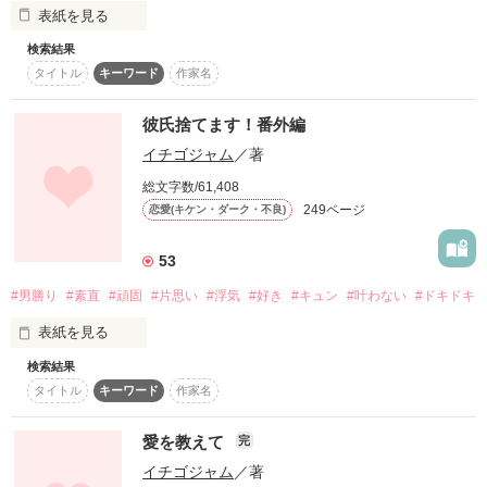
表紙を見る
私は何番目の彼女？

復刻！夏の野いちごビギナーズ応援コンテスト～中・長編チ
ャレンジ！～
検索結果
タイトル
キーワード
作家名
500文字の不気味なテスト、募集中。
初恋は甘酸っぱい

200文字でゾッ！こわい短編コンテスト
イチゴの味です。

彼氏捨てます！番外編
何人目の女？

スターツ出版小説投稿サイト合同企画「1話からの長編大
イチゴジャム
／著
賞」野いちご！会場
総文字数/61,408
その他の条件
動画あり
コミックあり
249ページ
恋愛(キケン・ダーク・不良)
浮気されて捨てられるくらいなら

53
#男勝り
#素直
#頑固
#片思い
#浮気
#好き
#キュン
#叶わない
#ドキドキ
私の好きな人は

私から捨ててやるんだ

表紙を見る
人気者で謎が多くて…なにより

検索結果
タイトル
キーワード
作家名
日頃の感謝を込めて

彼氏捨てます！

ファン様限定にしてみました！

愛を教えて
完
笑顔が素敵な人です。

イチゴジャム
／著
多恵ちゃんのお話
