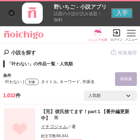
野いちご - 小説アプリ
入手
話題の小説が読み放題！
無料
ログイン
メニュー
ジュニア文庫
小説を探す
検索履歴
「叶わない」の作品一覧・人気順
条件
再検索
叶わない |
タイトル, キーワード, 作家名
対象
1,032
件
検索ワード
【完】彼氏捨てます！part１【番外編更新
を含む
中】
完
イチゴジャム
／著
を除く
総文字数/86,841