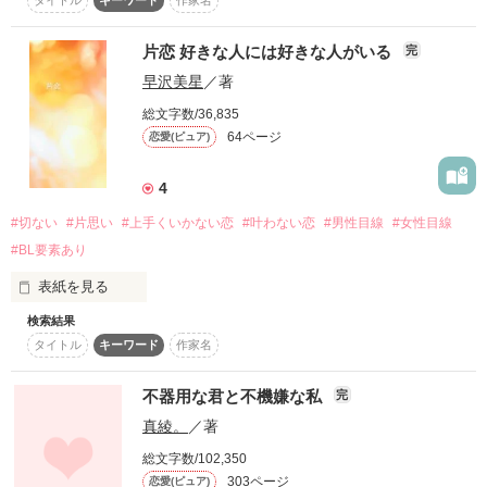
兄と二人だった。

あぁ。報われない恋ってなんて尊いんだろう。

何十年も繁栄する

どんなに甘い言葉を囁いても

作品を読む
片恋 好きな人には好きな人がいる
完
糸風グループが流(はる)の生まれた家

.｡.:*･゜ﾟ･*:.｡.

早沢美星
／著
誰に強制されたわけでもなく

君は決して

総文字数/36,835
モテ男の北原くんは

流(はる)自体が勉学を好み

64ページ
恋愛(ピュア)
報われない恋を

糸風グループで働いている。

している

俺のものにはなってくれない

生粋のお嬢様のはずだが

4
ﾟ･*:.｡. .｡.:*･゜

ピアノよりエレクトーンを

#切ない
#片思い
#上手くいかない恋
#叶わない恋
#男性目線
#女性目線
創作料理よりも家庭料理を好む

：

#BL要素あり
だって君はもう

＋

ただ···自分自身…に興味がない？

：

表紙を見る
何かを心ゆくまで

・

愛する？

検索結果
どんなに望んでも叶わない恋がある

それ自体を知らない

他の男のものだから

タイトル
キーワード
作家名
兄の琉生(るい)は

糸風グループの社長

不器用な君と不機嫌な私
完
         どうして最初から両想いになれる人を

頭脳明晰

真綾。
／著
                 好きにならないんだろう

流(はる)以外には、冷酷冷淡。

たった一人の妹

｢古都ちゃんの彼氏って

総文字数/102,350
作品を読む
流の事は、大事に大切にしている。

どんな人？｣

303ページ
恋愛(ピュア)