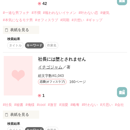
幸いです。

42
↓↓↓

#一途な男フェチ
#不憫
#報われないイケメン
#叶わない恋
#健気
つまらない、面白くない

と、思われましたら

#本気になるモテ男
#オフィスラブ
#同期
#片想い
#ギャップ
悠爽様

直ぐに退出されて下さい。

妃芽乃様

表紙を見る
作品を読む
宜しくお願い致します。

検索結果
タイトル
キーワード
作家名
社内で１、２を争うモテ男の北原は

⭕読み直してみたら

End-2015/11/24

三つ上の吉野先輩に初めて本気の恋をして

　自分にしかわからない書き方を

報われない片想いをしている

　していると思い、修正しました。

社長には堕とされません
　それでも？と、思われましたら

イチゴジャム
／著
その恋模様を観察するのが私の生きがいだ

　すみません。(2026年5月28日)

ジャンル別ランキング

総文字数/41,043
※※Mamo※※で、ございました。

160ページ
恋愛(オフィスラブ)
2015/11/25→23位

2015/11/27→12位

「純愛は叶わないからこそ輝くのよ。

2015/12/1→5位

1
見返りを求めない一途さ！

自分の気持ちを押し殺して好きな人の幸せを最優先する健気
******　これより　******

#社長
#秘書
#俺様
#cool
#激甘
#溺愛
#略奪
#叶わない
#片思い
#会社
さ！

読んで下さった読者の皆様ありがとうございます。

努力しても努力しても振り向いてもらえない不憫さ！

表紙を見る
今まで散々女にモテ散らかしてきた北原が、初めての本気の恋
物心ついた時には

に四苦八苦する滑稽さ！

検索結果
両親は他界

これがたまらないのよ。わかる？」

タイトル
キーワード
作家名