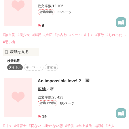
キミの困った様に笑う

総文字数/12,106
笑顔を見ると

未来は卒業までにこの恋をかなえられるのか・・・？
ただ…仲良くなりたいの

22ページ
恋愛(学園)
私はきっと

6
作品を読む
胸が“きゅーん”ってなって

あなたに出逢って

#無自覚
#美少女
#溺愛
#嫉妬
#独占欲
#クール
#甘々
#事故
#じれったい
#思い出
恋をするために

好きで好きで仕方なくなる

表紙を見る
だって初恋は叶わないってよく言うじゃん？

検索結果
愛するために

タイトル
キーワード
作家名
でも“好き”だなんて

初めての随筆なので、甘めに見てくれると嬉しいです、、、。

生まれてきたんだね

An impossible love!？
完
依柚
／著
───────────────────────────────────────
口が裂けても言えないんだ

────────────────

総文字数/25,423
86ページ
恋愛(その他)
「みなみー！！！うさぎのぬいぐるみのキーホルダー、落とし
たよ？」

19
5月1日〜7月3日

ひかえめで優しい高校１年

小花 結苺（こはな ゆい）

#甘々
#保育士
#切ない
#叶わない恋
#子供
#年上彼氏
#誤解
#大人
「えっうそ？！ありがと！！！」
