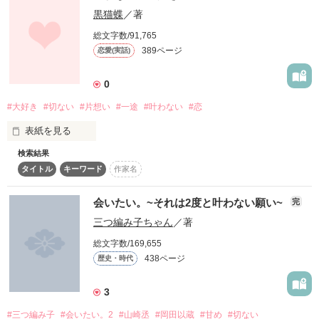
だけどある日、

全ての皆様に感謝(^o^)

保育士

黒猫蝶
／著
×

総文字数/91,765
不器用で精一杯の恋

「ねえ、俺のこと覚えてる？」

389ページ
恋愛(実話)
こんなに人を好きになったのは

倉元凪   22歳

？？？

作品を読む
0
急にイケメンに声をかけられちゃいました？！

“キミが好きだよ”

君が初めてで

#大好き
#切ない
#片想い
#一途
#叶わない
#恋
───────────────────────────────────────
ten_taiyoさん

────────────────────

表紙を見る
恋桜*さん

こんなにも恋は苦しくて切ないと

☆はるﾆｬﾝ☆さん

「早く、俺のこと思い出してよ。」

検索結果
小木  くるみさん

作品を読む
※甘々ですっ！

クールで無口なイケメン

タイトル
キーワード
作家名
奏 結愛さん

橘　蒼空（Sora Tachibana）

君に恋をして知ったよ。

この『大好き』はきっと叶わない‥

青南さん

×

百瀬。さん

会いたい。~それは2度と叶わない願い~
完
千樺さん

「橘くん！意地悪しないでよー！！」

でもね‥――

♔蒼空♔さん

なな坊さん

無自覚な美少女

ただ、あたしだけを見てほしかった。

三つ編み子ちゃん
／著
ももぞう、さん

さえ(^o^)さん

東雲　みなみ（Minami Shinonome）

『まだ‥好きなんだよ？』

きよむらさん

総文字数/169,655
小木 くるみさん

438ページ
レビューありがとうございます

歴史・時代
───────────────

実逢さん

───────────────────────────────────────
大好きなのに想いは届かない。

あたしの実話を小説に

─────

3
してみたいと思います☆

素敵な感想ありがとうございます♪

読者様620人突破＼(^o^)／

「私、橘くんのこと好きになっちゃいそう、、、」

#三つ編み子
#会いたい。2
#山崎丞
#岡田以蔵
#甘め
#切ない