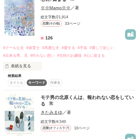
ランクイン♪

※※Mamo※※
／著
彼女がいるってわかってたのに

あたしはあなたと過ごしたくて今まで必死に生き延びてきたよ
皆様のおかげです！！

うなものだから。

総文字数/21,914
先輩に初恋をした。

ありがとうございますっ！！

33ページ
恋愛(その他)
作品を読む
.｡*ﾟ+.*.｡.｡*ﾟ+.*.｡.｡*ﾟ+.*.｡

126
#クールな女
#保育士
#馬鹿な夫
#愛する
#手垢
#愛して欲しい
あなたに会うためだけにあたしは…

#出来る男、兄
#叶わない想い
#生粋のお嬢様
#心に留まる
『初恋は叶わないんだよ』

表紙を見る
そんなの、知ってるし！！

*****

検索結果
[　68作品目　]

作品を読む
タイトル
キーワード
作家名
     完結致しました。

本当は、この内容では

モテ男の北原くんは、報われない恋をしてい
※『会いたい』の続きです。

ありませんでしたが

だけど...。

る
完
似たような内容に

きたみまゆ
／著
先が進まなくなり停滞

総文字数/4,540
*****

変えて·····みようと······

10ページ
恋愛(オフィスラブ)
感想ありがとうございます

読んで頂けましたら

＊2015.05.10 完結＊
