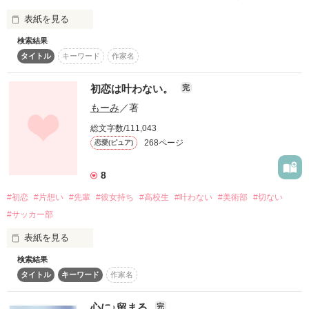
上手く書けるか分かんないですが‥

ぜひ、読んで下さいm(__)m

ten_taiyoさん

表紙を見る
ありがとうございます^^

*・ﾟ・*:.｡.*.｡.:*・ﾟ・*:.｡.*.｡.:

宇佐南 美恋さん

だけど、、、

アドバイス、感想など

検索結果
奏 結愛さん

ようやく全ての記憶を全て思い出した

お待ちしてます(-ω-)

さきもぐさん

タイトル
キーワード
作家名
完結しました！

小木 くるみさん

「橘くん。話しかけないで。」

作品を読む
夏李翔さん

初恋は叶わない。
完
ぴーなつ！さん

もーみ
／著
紀緒子さん

作品を読む
「っは？」

あんたまさん

記憶を思い出したことによって真っ暗な底へ突き落とされた

総文字数/111,043
作品を読む
恋香∞さん

この恋、どうなっちゃうのーーー？！？！

268ページ
恋愛(ピュア)
実逢さん

素敵なレビューありがとうございます♪

8
#初恋
#片想い
#先輩
#彼女持ち
#高校生
#叶わない
#美術部
#切ない
あたしは生きる理由がなくなった。

#サッカー部
「叶わない恋」だと思ってたのに。

表紙を見る
検索結果
だって、

タイトル
キーワード
作家名
.｡*ﾟ+.*.｡.｡*ﾟ+.*.｡.｡*ﾟ+.*.｡

総合ランキング

3日に一回ほど更新します。ぜひ遊びにきてください。

高校1年のある日

恋愛ランキング

心に♪留まる
完