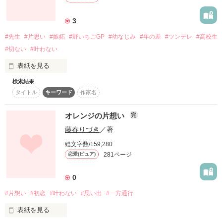
                   苦しくて 切なくて

      どーにもならないのに、どーしようもない

一を聞けば、全てを…把握する琉生。

3
流(はる)は、この先

#先生
#片思い
#嫉妬
#野いちごGP
#幼なじみ
#年の差
#ツンデレ
#高校生
どう生きるのか······

｢社長には関係のないことです｣

#切ない
#叶わない
                             佐竹旭

                        サタケ アサヒ

表紙を見る
検索結果
                            立花優芽

coolな秘書

タイトル
キーワード
作家名
好きな人がいて

作品を読む
                        タチバナ ユメ

高城古都

(ﾀｶｼﾞｮｳ ｺﾄ)

オレンジの片想い
完
25歳

その人にも好きな人がいたら

                           大場一輝

×

藤春りづき
／著
                        オオバ カズキ

女好き社長

総文字数/159,280
赤坂和真

どうすればいいんだろう

281ページ
恋愛(ピュア)
(ｱｶｻｶ ｶｽﾞﾏ)

27歳

0
あきらめる？

#片想い
#初恋
#叶わない
#思い出
#一方通行
作品を読む
応援する？

表紙を見る
君の薬指に輝く指輪は
