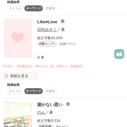
検索結果
苦くて甘い、初恋の記憶を

いったい誰に貰ったもの？

タイトル
キーワード
作家名
それとも、好きでいる？

心の中に閉じ込めて。

タイトル変更しました。

Like≠Love
完
日向みさく
／著
*◇*◆*◇*◆*◇*◆*◇*

【注意】社内恋愛は禁止です

総文字数/41,659
一番正しい答えを

↓

119ページ
恋愛(ピュア)
※社長には堕とされません

探して、探して。

0
＊篠井 雪葉＊

#片想い
#幼馴染み
#叶わない恋
#切ない
#高校生
Yukiha Shinoi

答えなんてきっとないのに

表紙を見る
作品を読む
×

検索結果
私たちは探し続けた。

タイトル
キーワード
作家名
どんなに想っていても

＊瀬川 蒼真＊

届かない思い
完
あたしたちの"好き"は

＊・＊・＊・＊・＊・＊・＊

Souma Segawa

のん
／著
絶対に交わる事はないんだ

先生×生徒の

総文字数/5,316
9ページ
恋愛(学園)