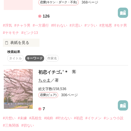
368ページ
恋愛(キケン・ダーク・不良)
詳しく検索
検索対象
126
タイトル
キーワード
作家名
表紙コメント
#浮気
#チャラ男
#一方通行
#叶わない
#片思い
#ツラい
#意地悪
#モテ男
#ヤキモチ
#ピンク13
あらすじ
表紙を見る
ジャンル
検索結果
タイトル
キーワード
作家名
大好きな彼は

感想
初恋イチゴ｡˚＊
完
ステータス
全て
完結
更新中
ちゃま
／著
いつも私以外の女の子を見ていて

総文字数/158,536
作品の長さ
長編
中編
短編
306ページ
恋愛(ピュア)
作品の長さについて
7
私以外の女の子を愛している

#片想い
#未練
#高校生
#純粋
#叶わない
#初恋
#イケメン
#シュウ小説
コンテスト
#三角関係
#切ない
超短編で謎をしかけろ！100文字ミステリーコンテスト