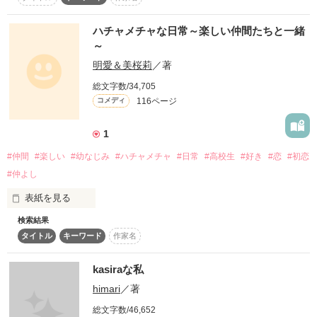
なんか今回は波乱の予感?!

ハチャメチャな日常～楽しい仲間たちと一緒
作品を読む
～
あみゅあ様っ､増★様っ､みんじゅう様っ

本当に本当に素敵なレビューありがとうございます!!!!!!!!

明愛＆美桜莉
／著
▽▲▽▲▽▲▽▲▽▲▽▲▽

「え？」

総文字数/34,705
116ページ
コメディ
作品を読む
1
#仲間
#楽しい
#幼なじみ
#ハチャメチャ
#日常
#高校生
#好き
#恋
#初恋
フンワリ系美少女でいつもキャンディーを持っていて病院にい
【甘ロリ校vsゴスロリ校×男子校?!】の続編です!!

る。

#仲よし
表紙を見る
検索結果
？「はぁっ!?なんでだよ」

タイトル
キーワード
作家名
？「お前こそなんで」

今回は恋愛系の話が中心だと想いますがよろしくお願いします
*｡

はぁ…すいません

kasiraな私
しょっぱなからケンカで

水島　花音　(mizushima kanon)

himari
／著
私、羽村真奈（ハネムラマナ）と

総文字数/46,652