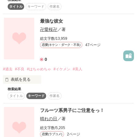
はちゃめちゃラブバトル……☆

そんな二人の甘く切ない恋物語。

ばっかりに私の生活は

タイトル
キーワード
作家名
ハチャメチャ！！

恋もなんにも体験したことのない少女が!!

最強な彼女
お母さんも私を産んで

↓ポチっと

死んじゃったから･･･

卍愛桜卍
／著
頭脳も容姿もなにもかもに

総文字数/13,959
今の私は完全に1人。

優れた彼に狙われた!?!?!?

47ページ
恋愛(キケン・ダーク・不良)
「お嬢。遺言ですので」

0
しかもその彼は………

組員に丸め込められて、

超がつくほど俺さまだった!?

誤字脱字あるかもしれませんがもしよければ読んでくださ
気付けば･･･

#過去
#不良
#はちゃめちゃ
#イケメン
#美人
い！！

表紙を見る
『やっちまいな！』

「今日から俺の彼女決定なっっ」

なんて暴言吐く組長に･･･

検索結果
「俺はお前を離さないよ」

タイトル
キーワード
作家名
分かりにくい表現の仕方や

＊ほぼフィクションです。

作品を読む
時々リアルも織り込んで

フルーツ系男子にご注意をっ！
☆水沢沙良(ﾐｽﾞｻﾜ ｻﾗ)☆

おりますが（笑）

晴れの日
／著
☆神崎樹(ｶﾝｻﾞｷ ｼﾞｭﾘ)☆

誤字、脱字があるかもしれないです

総文字数/5,205
2ページ
恋愛(ラブコメ)