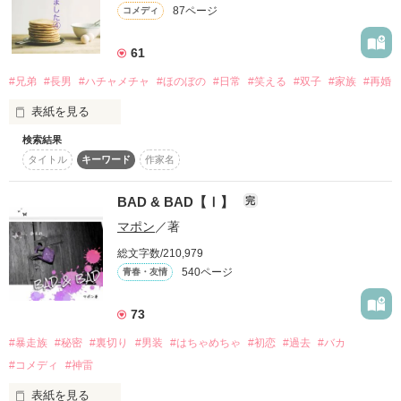
とある事情で絶対婚約したくないリリィは

87ページ
コメディ
そうだ！男装執事として生きていこう！

【修行してきます。私は元気です。】

「お腹すいたー！飯ー！！」

61
家族旅行！

謎のリリィらしい手紙を残して逃亡

#兄弟
#長男
#ハチャメチャ
#ほのぼの
#日常
#笑える
#双子
#家族
#再婚
だけど……配属されたのはレイヴン公爵家だった

表紙を見る
……なった？

そして

検索結果
「その瞳の色……」

タイトル
キーワード
作家名
皆様の応援、ご要望にお応えして

「！！！」

「こちらが久遠さんのご家族の皆さんです！」

いたずらっ子で甘えん坊な弟達のサイドストーリー！

BAD & BAD【Ⅰ】
完
【俺、兄貴になりました】シリーズ第4弾！！

マポン
／著
鋭いギルに男装がバレそうなリリィ

「「こんばんはー！！」」

総文字数/210,979
「「兄貴ー、これお願いね」」

540ページ
青春・友情
ドキドキしながら男装執事として働くリリィ

ハチャメチャな10人兄弟の笑って泣ける日常コメディ♪

そんなリリィは、屋敷でいろんな人間と出会う！

まさかのテレビ出演！？

リリィの自由気ままさにみんなが狂わされていく…

73
「自分でやれ！」

#暴走族
#秘密
#裏切り
#男装
#はちゃめちゃ
#初恋
#過去
#バカ
今回のお話は、時間を遡ってまだ兄弟に成り立ての頃のお話

さらに…

そしてリリィは人と関わる楽しさに目覚める

#コメディ
#神雷
双子の兄貴も、もちろん登場！

表紙を見る