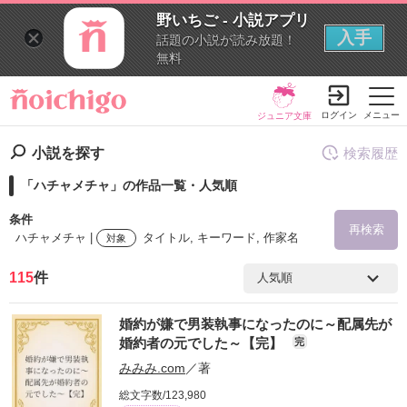
野いちご - 小説アプリ
入手
話題の小説が読み放題！
無料
ログイン
メニュー
ジュニア文庫
小説を探す
検索履歴
「ハチャメチャ」の作品一覧・人気順
条件
再検索
ハチャメチャ |
タイトル, キーワード, 作家名
対象
115
件
検索ワード
婚約が嫌で男装執事になったのに～配属先が
を含む
婚約者の元でした～【完】
完
みみみ.com
／著
を除く
総文字数/123,980