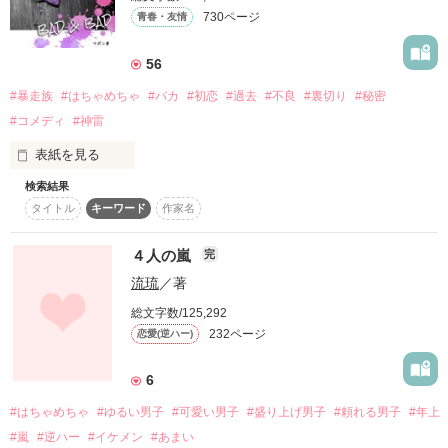
基本、翔輝目線でお送りします！！

あらゆる悩みを解決する

730ページ
青春・友情
疲労で倒れた翔輝を弟達が看病！

＊

所謂、なんでも屋。

*

56
第三弾ができたのは、読者の皆様が応援してくださったおかげ
えっ、ちゃんと看病できるの！？

ある日、とんでもないMissionが訪れる!?

です！

#暴走族
#はちゃめちゃ
#バカ
#初恋
#過去
#不良
#裏切り
#秘密
#コメディ
#神雷
「こいつの女嫌いを直してくれ。半年以内に」

《ＢＡＤ ＆ ＢＡＤ》

本当にありがとうございます！

表紙を見る
その他、兄弟それぞれのバレンタインのお話やお花見に出かけ
「…え？」

た兄弟のお話など

検索結果
悪と悪が出会い、交わった瞬間

「あ。ついでに彼女まで作ってくれれば完璧」

タイトル
キーワード
作家名
きっと、隠してた想いが重なる

このお話は続編です。

騒がしい兄弟の日常をたっぷりお届け！！

「えぇっ!?」

過去に味わった、あの苦しみが

４人の嵐
完
まだお読みでない方は①、②をお読みになってからこの作品を
流琉
／著
読んでくださると嬉しいです！

もう一度、悪くなった心に襲いかかる

どうぞよろしくお願いします！

2017/02/23 旧版執筆開始

強気少女

総文字数/125,292
2017/04/02 旧版執筆終了

232ページ
恋愛(逆ハー)
2018/01/25 改訂版執筆開始

まだ読んだことがない方は、シリーズ1作目【俺、兄貴になり
VS

2018/02/07 改訂版執筆終了

*

ました】から読むともっと楽しく読むことができますよ^ ^

6
2018/02/15 改訂版公開開始

＊

女嫌い少年

作品を読む
2018/04/15 改訂版更新終了

#はちゃめちゃ
#ゆるい男子
#可愛い男子
#盛り上げ男子
#頼れる男子
#年上
完結しましたー！

#嵐
#逆ハー
#イケメン
#あまい
憧れの人が気になって
