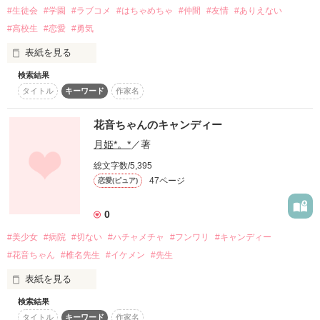
「はい？」

#生徒会
#学園
#ラブコメ
#はちゃめちゃ
#仲間
#友情
#ありえない
#高校生
#恋愛
#勇気
「あなたのこと…

表紙を見る
好きになりました、

今日もメールが鳴れば私は自らその嵐達を招き入れるため玄関
付き合ってください!!」

検索結果
に迎う｡

タイトル
キーワード
作家名
あれから1年経った浬麻達は？

「はい…？」

花音ちゃんのキャンディー
｢俺､好きになっちゃった｡｣

月姫*。*
／著
総文字数/5,395
たった今

47ページ
恋愛(ピュア)
｢付き合ってほしいんだけど…｡｣

４人の嵐

と

恋に落ちた

0
１人の女の子

#美少女
#病院
#切ない
#ハチャメチャ
#フンワリ
#キャンディー
｢お願い♪｣

#花音ちゃん
#椎名先生
#イケメン
#先生
未月永遠さま

苺佑香さま

表紙を見る
素敵なレビュー

※某有名アイドルグループとは全く関係ありませんっっ

ありがとう

検索結果
「元気になるおまじない！花音のキャンディーあげる。」

ございます(^o^)/
タイトル
キーワード
作家名