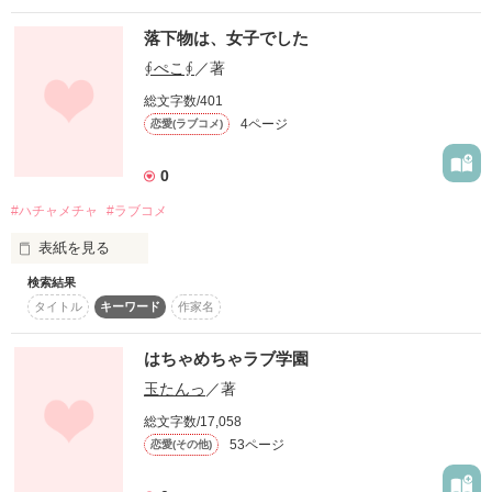
良かったら読んでみてくださいw
落下物は、女子でした
∮ぺこ∮
／著
作品を読む
総文字数/401
4ページ
恋愛(ラブコメ)
0
#ハチャメチャ
#ラブコメ
表紙を見る
検索結果
あのできごとは今でも忘れられない…。

タイトル
キーワード
作家名
はちゃめちゃラブ学園
朝、普通に登校して、普通に校門をくぐろうと思った時、それ
玉たんっ
／著
は起きてしまった…。

総文字数/17,058
53ページ
恋愛(その他)