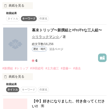
うっかり不良になっちゃった

*:.。..。.。o○*:.。..。.。o○*:.。..。.。o○*

表紙を見る
ハイテンションガール

検索結果
作品を読む
『あれ…靴脱げてるっ！』

×

タイトル
キーワード
作家名
2011/2/27→2017/10/18

『那子ちゃんヘルプミー！』

作品を読む
誰もが恐れ、誰もが慕う

幕末トリップ〜新撰組とﾊﾁｬﾒﾁｬな三人組〜
最強無敵で有名な

『那子､お茶』

はちゃめちゃ暴走族 “神雷”

続編→『裏生徒会部＋』

☆リラックマン☆
／著
『本当いつも悪いね､迷惑じゃない？』

総文字数/16,256
＊

111ページ
歴史・時代
*

6
やたらと頻繁に発生する嵐｡

作品を読む
#新撰組
#トリップ
#沖田総司
#土方歳三
#斎藤一
#過去
それぞれ性質はバラバラ｡

《ＢＡＤ ＆ ＢＡＤ》

表紙を見る
検索結果
悪と悪が重なり、繋がった瞬間

個性的な女子高生

タイトル
キーワード
作家名
そっと、涙もろい秘密に触れる

三人組

『…俺だって､こうゆうことするんだよ』

「っ///うっせぇ！」

【中】好きになりました、付き合ってくださ
『那子ちゃん笑って？』

狼系ツンデレ君と

い!!
完