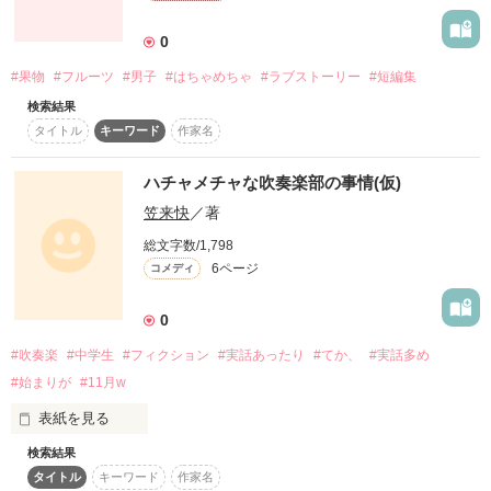
0
初作品なので、暖かい目で見ていただけると

作品を読む
嬉しいです(*^^*)♪

#果物
#フルーツ
#男子
#はちゃめちゃ
#ラブストーリー
#短編集
作品を読む
検索結果
タイトル
キーワード
作家名
作品を読む
ハチャメチャな吹奏楽部の事情(仮)
笠来快
／著
総文字数/1,798
6ページ
コメディ
0
#吹奏楽
#中学生
#フィクション
#実話あったり
#てか、
#実話多め
#始まりが
#11月w
表紙を見る
検索結果
この、作品は吹部のアホどもが送る作品ですw

タイトル
キーワード
作家名