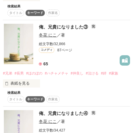
そんな最悪の出会いを果たした二人

検索結果
復刻！夏の野いちごビギナーズ応援コンテスト～中・長編チ
ャレンジ！～
タイトル
キーワード
作家名
久遠家が10人兄弟になって、早2年。

500文字の不気味なテスト、募集中。
リリィ・ロゼッタ侯爵令嬢

俺、兄貴になりました③
完
200文字でゾッ！こわい短編コンテスト
ふんわりとした淡いピンクの髪に澄んだ水色の瞳

冬花 にこ
／著
この2人が最強‼ベストバディ短編コンテスト
透き通るほど白い肌と華奢の手足

弟達が少し大きく……

総文字数/32,866
お人形のように可愛いらしい見た目とは裏腹に

スターツ出版小説投稿サイト合同企画「1話からの長編大
87ページ
コメディ
残念なほどに自由でお気楽なお転婆令嬢

賞」野いちご！会場
65
「翔にぃー！」

その他の条件
動画あり
コミックあり
ギル・レイヴン公爵

#兄弟
#長男
#ほのぼの
#ハチャメチャ
#仲良し
#泣ける
#絆
#家族
サラサラとした綺麗な黒髪に綺麗な青色の瞳

「早く来て！早く！」

表紙を見る
あまりにも整った顔は女性たちを引き寄せる

社交界で圧倒的人気を誇っていた

検索結果
いつも元気で騒がしい久遠家の日常。

表では甘いマスクを被る彼の裏は……

タイトル
キーワード
作家名
大きく……

今回のお話は…

俺、兄貴になりました④
完
空から降ってきたリリィに恋したギルは

冬花 にこ
／著
国王命令での婚約を申し込む

「「温泉ーーっ！！」」

総文字数/34,427
「ちょっと、誰！？録画しといたドラマ消したの！！」
