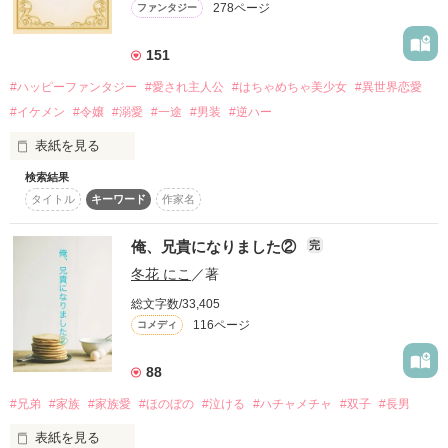
278ページ
ファンタジー
詳しく検索
検索対象
151
タイトル
キーワード
作家名
表紙コメント
#ハッピーファンタジー
#愛され主人公
#はちゃめちゃ美少女
#異世界恋愛
#イケメン
#令嬢
#溺愛
#一途
#男装
#逆ハー
あらすじ
表紙を見る
ジャンル
検索結果
タイトル
キーワード
作家名
＼異世界ラブコメ×ハッピーファンタジー／

感想
俺、兄貴になりました②
完
「いやっほぉぉおお〜い！！！！」

ステータス
全て
完結
更新中
冬花 にこ
／著
バンジーした侯爵令嬢の先にいたのは

総文字数/33,405
甘いマスクの公爵様の頭上でした

作品の長さ
長編
中編
短編
116ページ
コメディ
「ど、どいてぇぇぇえ！！！！！」

作品の長さについて
88
「…は？」

#兄弟
#家族
#家族愛
#ほのぼの
#泣ける
#ハチャメチャ
#双子
#長男
コンテスト
表紙を見る
超短編で謎をしかけろ！100文字ミステリーコンテスト