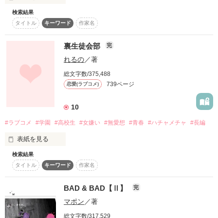
こーんなに楽しい今世は最高ねっ！！

その内容は…？

検索結果
「翔にぃなんて嫌いだ！」

タイトル
キーワード
作家名
相変わらず賑やかな久遠家の日常を覗いて行ってくださいな♡

※完結しました。

誰かの、悪くなった理由に

他サイトでも掲載予定です
裏生徒会部
「あーっ！！もう！テストなんて嫌いっ！！」

完
兄弟喧嘩が勃発！？

れるの
／著
自分がなるなんて思いもしなかった

待っていて下さった読者の皆様、大変お待たせしました！

「テストってなに？何かの食べ物？」

総文字数/375,488
作品を読む
え！？

739ページ
恋愛(ラブコメ)
何があったの！？

*

学校の恒例行事、テスト勉強！！

この作品は続編なので、初めての方は先に

10
＊

「俺、兄貴になりました」

#ラブコメ
#学園
#高校生
#女嫌い
#無愛想
#青春
#ハチャメチャ
#長編
そしてそして！？

泣いて、笑って、成長する家族の絆。

憧れの人が気になって

表紙を見る
を読んでからこの作品を読んで頂けると嬉しいです！

うっかり不良になっちゃった

ハイテンションガール

検索結果
タイトル
キーワード
作家名
「わーっ！！翔にぃが倒れたー！！」

よろしくお願いしますm(_ _)m
『俺、兄貴になりました』

×

裏生徒会部…

BAD & BAD【Ⅱ】
完
第三弾！！

誰もが恐れ、誰もが慕う

「緊急事態発生！緊急事態発生！」

最強無敵で有名な

作品を読む
マポン
／著
部員一名。

はちゃめちゃ暴走族 “神雷”

総文字数/317,529