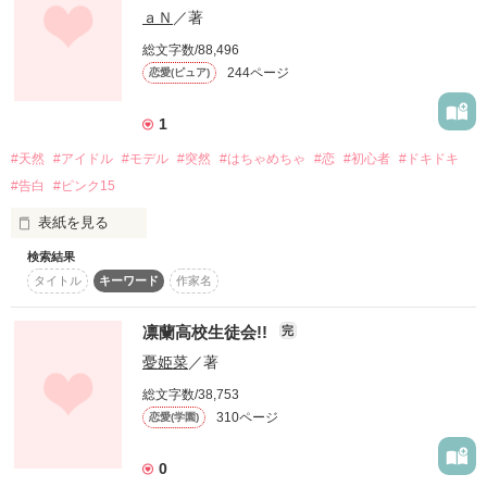
『いい加減黙らないと揉むよ』

ａＮ
／著
2017/04/09 執筆開始

「テンネン…？」

2017/07/01 執筆終了

ウサギ系天然ちゃんと

総文字数/88,496
『もっと俺を頼って』

2018/02/07 修正開始

244ページ
恋愛(ピュア)
2018/03/03 修正終了

「…フッ」

2018/04/15 更新開始

生ける日本人形ちゃん

2019/07/19 更新終了

1
騒がしい嵐達は一転､軌道修正することも｡

個性的な三人が幕末へ

#天然
#アイドル
#モデル
#突然
#はちゃめちゃ
#恋
#初心者
#ドキドキ
トリップ！

#告白
#ピンク15
作品を読む
川岸 竜(ｶﾜｷﾞｼ ﾘｭｳ)

表紙を見る
「なんなのコイツらぁぁぁぁ！(泣)」

性質:むっつり

検索結果
相沢 一(ｱｲｻﾞﾜ ｲﾁ)

タイトル
キーワード
作家名
なんかハチャメチャ

性質:意外としっかり者

やってます( ^∀＾)

恋はいつだって突然

凛蘭高校生徒会!!
完
雨宮 永樹(ｱﾏﾐﾔ ｴｲｷ)

憂姫菜
／著
性質:変態･ゆるい

いざ！

↓
総文字数/38,753
小田 真人(ｵﾀﾞ ﾏｺﾄ)

310ページ
恋愛(学園)
性質:頼りがいがある

「あ、あの…!!」

作品を読む
0