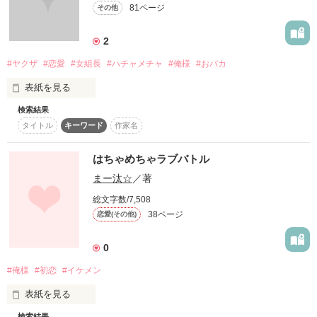
私の幼なじみとの

81ページ
その他
ハチャメチャな日々を描きます

2
作品を読む
#ヤクザ
#恋愛
#女組長
#ハチャメチャ
#俺様
#おバカ
その後…

表紙を見る
最近は恋愛モノじゃないのに

花音の担当医者でイケメンドエス。

恋愛要素がなぜか増えてきて

検索結果
暗い過去で人を愛せなくなってしまったが花音に・・・・。

恋愛経験値0

います

タイトル
キーワード
作家名
天然系乙女

明愛の変な妄想?からできてます

はちゃめちゃラブバトル
　☆後藤　藍☆

まー汰☆
／著
　（ごとう　あお）

もしかしたら

総文字数/7,508
亀更新かもしれませんが

椎名　優　(shiina yuu)

私のお父さんは極道。

38ページ
恋愛(その他)
よろしくお願いします

一人っ子の私は組の

0
※これは明愛単独の小説です
後継者らしい。

#俺様
#初恋
#イケメン
女組長誕生？

表紙を見る
作品を読む
笑いあり涙あり！！

お父さんが死んじゃった

検索結果