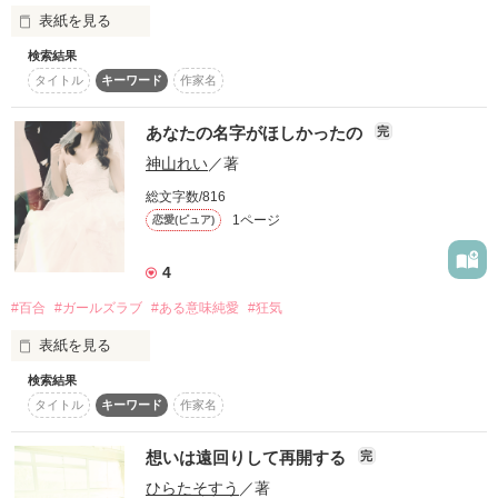
作品を読む
表紙を見る
検索結果
女子同士のイチャイチャです。
タイトル
キーワード
作家名
あなたの名字がほしかったの
完
作品を読む
神山れい
／著
総文字数/816
1ページ
恋愛(ピュア)
4
#百合
#ガールズラブ
#ある意味純愛
#狂気
表紙を見る
検索結果
これでわたしも、あなたの名字が名乗れる。
タイトル
キーワード
作家名
想いは遠回りして再開する
完
作品を読む
ひらたそすう
／著