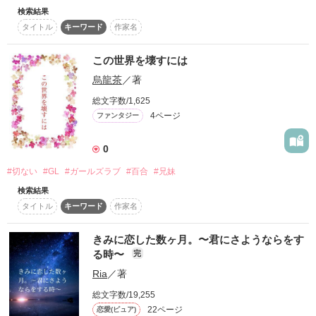
検索結果
あの子が好き。あの子を傷つけるのが好き。あの子についたア
タイトル
キーワード
作家名
ザが好き。
この世界を壊すには
作品を読む
烏龍茶
／著
総文字数/1,625
4ページ
ファンタジー
0
#切ない
#GL
#ガールズラブ
#百合
#兄妹
検索結果
タイトル
キーワード
作家名
きみに恋した数ヶ月。〜君にさようならをす
る時〜
完
Ria
／著
総文字数/19,255
22ページ
恋愛(ピュア)