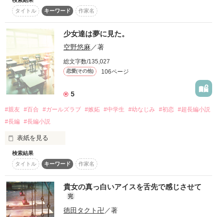
初投稿ですこんにちは。

復刻！夏の野いちごビギナーズ応援コンテスト～中・長編チ
タイトル
キーワード
作家名
お互いの幸せの形。
ャレンジ！～
少女達は夢に見た。
500文字の不気味なテスト、募集中。
作品を読む
空野悠麻
／著
200文字でゾッ！こわい短編コンテスト
総文字数/135,027
スターツ出版小説投稿サイト合同企画「1話からの長編大
賞」野いちご！会場
106ページ
恋愛(その他)
その他の条件
動画あり
コミックあり
5
#親友
#百合
#ガールズラブ
#嫉妬
#中学生
#幼なじみ
#初恋
#超長編小説
#長編
#長編小説
表紙を見る
検索結果
親友に好きな人が出来たことを素直に喜べない私は、いけませ
タイトル
キーワード
作家名
んか。

貴女の真っ白いアイスを舌先で感じさせて
完
主人公、溝口一瑠（みぞぐちいちる）

徳田タクト卍
／著