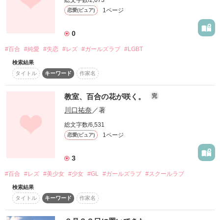
総文字数/2,073
1ページ
恋愛(ピュア)
0
#百合
#純愛
#失恋
#レズ
#ガールズラブ
#LGBT
検索結果
タイトル
キーワード
作家名
教室、百合の花が咲く。
完
川口祐奈
／著
総文字数/6,531
1ページ
恋愛(ピュア)
3
#百合
#レズ
#美少女
#少女
#GL
#ガールズラブ
#スクールラブ
検索結果
タイトル
キーワード
作家名