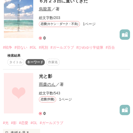
６月２３日に置いてきた
烏龍茶
／著
総文字数/203
1ページ
恋愛(キケン・ダーク・不良)
0
#戦争
#切ない
#GL
#死別
#ガールズラブ
#ひめゆり学徒隊
#百合
検索結果
タイトル
キーワード
作家名
光と影
雨森のん
／著
総文字数/543
1ページ
恋愛(学園)
0
#光
#影
#恋愛
#GL
#ガールズラブ
表紙を見る