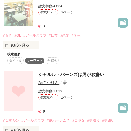
総文字数/4,824
3ページ
恋愛(ピュア)
3
#百合
#GL
#ガールズラブ
#日常
#恋愛
#学生
表紙を見る
検索結果
言いたいけど言えない。言うのが怖い。でも言わなければ伝わ
タイトル
キーワード
作家名
らない。そんな少女の物語。

(本作品はTwitterの#フレーズ泥棒 にて執筆いたしました。以
シャルル・バーンズは男がお嫌い
下、フレーズ提供主様とフレーズの一覧になります。

糖のかりん
／著
マスズ(@Mementomori_em )様

「その優しさにまた絆されてしまいそうになる。」

総文字数/2,029
藤田当麻(@Fujitatoma )様

1ページ
恋愛(逆ハー)
「なんてね、嘘だよ嘘。」

和泉直人(@izuminaoto )様

0
「勇気を出して。素直になる勇気を」「その一文が私の堰を切
った」)
#女主人公
#ガールズラブ
#逆ハーレム？
#美少女
#男勝り
#男嫌い
表紙を見る