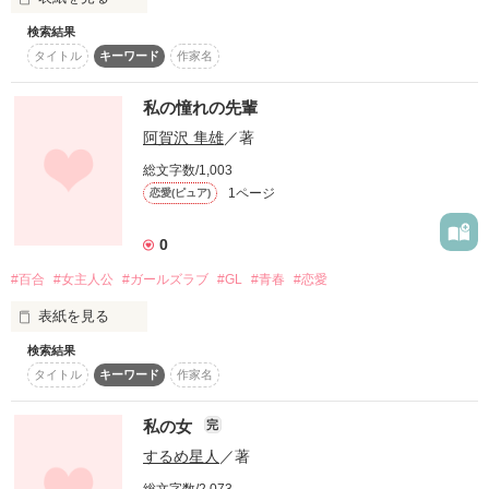
作品を読む
検索結果
　初めて彼女を見たとき、胸の奥が熱くなった。

タイトル
キーワード
作家名
　初めて彼女の声を聞いた時、まるで天使のようだと思った。

私の憧れの先輩
　だから私は、もう一度彼女に会いたい。
阿賀沢 隼雄
／著
総文字数/1,003
1ページ
作品を読む
恋愛(ピュア)
0
#百合
#女主人公
#ガールズラブ
#GL
#青春
#恋愛
表紙を見る
検索結果
後輩には好きな先輩がいた。

タイトル
キーワード
作家名
そんな後輩の淡い恋心の話。
私の女
完
作品を読む
するめ星人
／著