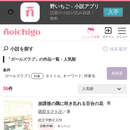
野いちご - 小説アプリ
入手
話題の小説が読み放題！
無料
ログイン
メニュー
ジュニア文庫
小説を探す
検索履歴
「ガールズラブ」の作品一覧・人気順
条件
再検索
ガールズラブ |
タイトル, キーワード, 作家名
対象
36
件
検索ワード
放課後の隅に咲き乱れる百合の花
完
を含む
徳田タクト卍
／著
総文字数/2,229
を除く
4ページ
恋愛(学園)