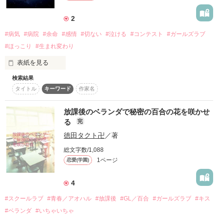
2
#病気
#病院
#余命
#感情
#切ない
#泣ける
#コンテスト
#ガールズラブ
#ほっこり
#生まれ変わり
表紙を見る
検索結果
余命僅かな私が出会った君は、

タイトル
キーワード
作家名
「感情が無かった」

嬉しい、楽しい、面白い、そして感謝の気持ち。ちゃんと君に
教えてあげた。

放課後のベランダで秘密の百合の花を咲かせ
　　　　　　　　　でも、あと一つだけ残っていた。

る
完
ごめんね、最後まで一緒に居られなくて。好きだった。とてつ
徳田タクト卍
／著
もなく、好きだった。

あのとき、梅雨の時期に出会って私は君に一目惚れした。

総文字数/1,088
会いたい。そう、叶わぬ願いを私は告げた。

1ページ
恋愛(学園)
スターツ出版でも公開中。（途中で、男の子が人格が変わって
4
いますがわざとそうしています）
#スクールラブ
#青春／アオハル
#放課後
#GL／百合
#ガールズラブ
#キス
#ベランダ
#いちゃいちゃ