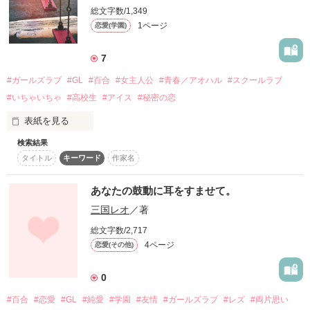
素直になれない女の子

総文字数/1,349
中学2年

1ページ
恋愛(学園)
活発な親友

7
#ガールズラブ
#GL
#百合
#女主人公
#青春／アオハル
#スクールラブ
個性的な新しい友達

#いちゃいちゃ
#高校生
#アイス
#秘密の恋
ぼくっ娘ボーイッシュな友人と、

表紙を見る
消極的で女の子らしい友人。

検索結果
ガールズラブです。
タイトル
キーワード
作家名
ちょっと意地悪な敬語男子

あなたの鼓動に耳をすませて。
作品を読む
大人っぽい先輩

三国レオ
／著
シスコン気味な弟

総文字数/2,717
4ページ
恋愛(その他)
以下キャラクター達が織り成す物語

0
#百合
#恋愛
#GL
#純愛
#学園
#友情
#ガールズラブ
#レズ
#両片思い