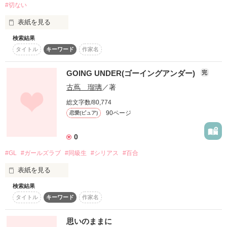
#切ない
恋か嫉妬か、友情か

表紙を見る
それを決める手立ては？

検索結果
「友達とか、いりませんから。」

タイトル
キーワード
作家名
徐々に百合要素上昇中

孤独を選ばざるをえなかった耳の不自由な少女、サラ。

GOING UNDER(ゴーイングアンダー)
完
＊2023.11.7　

古蔦 瑠璃
／著
10年の時を経て執筆再開いたしました

幼い頃のトラウマの言葉は、サラを閉じ込めていた。

総文字数/80,774
90ページ
物語の舞台は2013年頃なので、所々時代のギャップを感じるか
恋愛(ピュア)
そんなサラを救おうと、１人の少女が冷たいサラの心を溶か
と思います

す..

0
それも含めてお楽しみ頂ければと思います
#GL
#ガールズラブ
#同級生
#シリアス
#百合
二人の織り成す、青春の物語。

表紙を見る
作品を読む
「私はあなたが、きらい。」

検索結果
美奈子と琴子は同級生で、家も隣同士。

タイトル
キーワード
作家名
保育士になる夢をあきらめ、母親の意のままに医師を目指す決
意をする琴子。

障がいをもつ少女×心優しい学級委員長

親に逆らわない琴子をはがゆく思いながらも、そばで励まし見
思いのままに