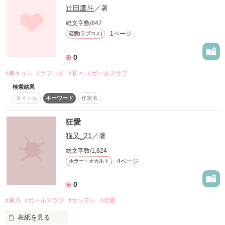
守る美奈子。

二人の友情、そして恋愛の行方は...
辻田鷹斗
／著
友情以上恋愛未満な２人

総文字数/847
キスまでの関係を描いたシリアス・ガールズラブ

1ページ
恋愛(ラブコメ)
作品を読む
(自サイト及び「小説家になろう」さんにも置いています)
0
#胸キュン
#ラブコメ
#甘々
#ガールズラブ
作品を読む
検索結果
タイトル
キーワード
作家名
狂愛
猫又_21
／著
総文字数/1,824
4ページ
ホラー・オカルト
0
#暴力
#ガールズラブ
#ヤンデレ
#恋愛
表紙を見る