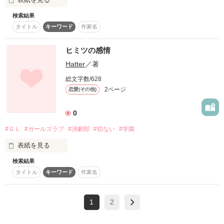
検索結果
光と影の、甘々なのお話。

タイトル
キーワード
作家名
人物設定

主人公→相澤 美影(ｱｲｻﾞﾜﾐｶｹﾞ）

王子→未定

ヒミツの感情
主人公親友→未定
Hatter
／著
総文字数/628
2ページ
作品を読む
恋愛(その他)
0
#ＧＬ
#ガールズラブ
#演劇部
#切ない
#学園
表紙を見る
検索結果
タイトル
キーワード
作家名
∞†∝†∽†∞†∽†∝†∞

1
2