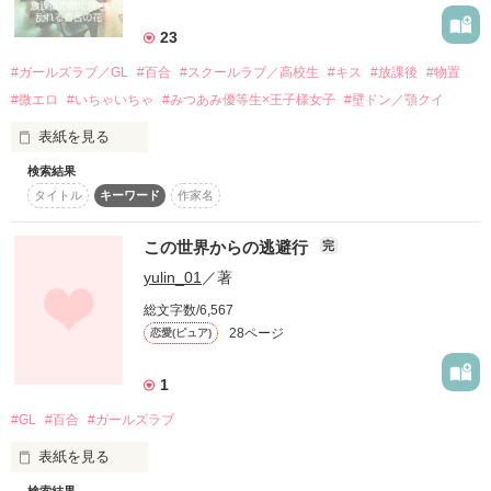
詳しく検索
23
検索対象
#ガールズラブ／GL
#百合
#スクールラブ／高校生
#キス
#放課後
#物置
タイトル
キーワード
作家名
表紙コメント
#微エロ
#いちゃいちゃ
#みつあみ優等生×王子様女子
#壁ドン／顎クイ
あらすじ
表紙を見る
検索結果
ガールズラブです。
ジャンル
タイトル
キーワード
作家名
この世界からの逃避行
完
感想
作品を読む
yulin_01
／著
ステータス
全て
完結
更新中
総文字数/6,567
28ページ
恋愛(ピュア)
作品の長さ
長編
中編
短編
1
作品の長さについて
#GL
#百合
#ガールズラブ
コンテスト
表紙を見る
超短編で謎をしかけろ！100文字ミステリーコンテスト
検索結果