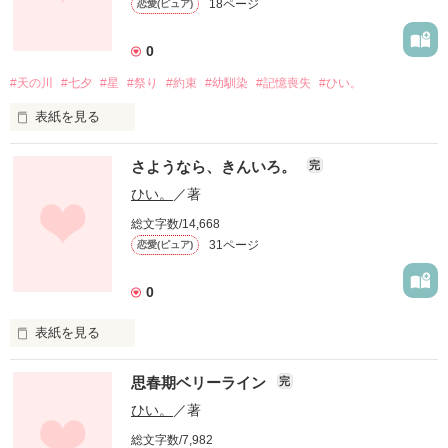
18ページ
恋愛(ピュア)
相手が私だなんて思いもしないで、

〝わたし〟を呼ぶ声はどこまでも甘い。

0
#天の川
#七夕
#星
#祭り
#約束
#幼馴染
#記憶喪失
#ひい。
表紙を見る
〝わたし〟の好きな人。

私の────好きな人。

さようなら、きんいろ。
完
ひい。
／著
空の上でとある男女が再会を果たす七月七日

総文字数/14,668
君とひとつの約束を交わした。

彼は、私の双子の妹の、彼氏。

31ページ
恋愛(ピュア)
繰り返す再会の中、運命の七月八日

織姫の涙のようにそっと、星は流れ落ちた。

0
＊

表紙を見る
君は、もういない。

妹の彼氏

思春期ベリーライン
完
 　 　　.

( わけあえないのは、はじめての、この恋心 )

ひい。
／著
　 　 .　　

しおからい海の香り

　. 　 　

総文字数/7,982
あついぬくもりの小麦色の肌
