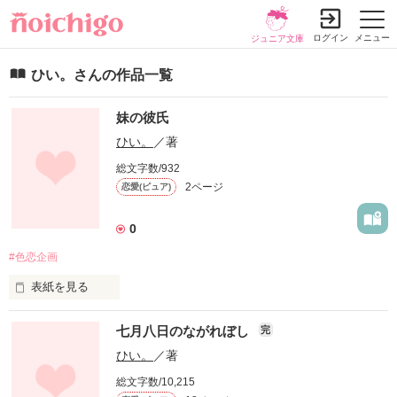
ログイン
メニュー
ジュニア文庫
ひい。さんの作品一覧
妹の彼氏
ひい。
／著
総文字数/932
2ページ
恋愛(ピュア)
0
#色恋企画
表紙を見る
七月八日のながれぼし
完
頭がよくて、怒るとこわくて、少しだけ意地悪。

だけど〝わたし〟にはいつも優しくて。

ひい。
／著
総文字数/10,215
「杏里ちゃん」
