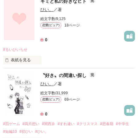
キミと私の好きなヒト
×

完
*更新開始…

*更新終了…

ひい。
／著
(君は、花火に似ていた)

　　重ならない願いごと

本田 ちひろ(ほんだ ちひろ)

－－－－－－－－－－－－－－

甘えられない16歳

総文字数/9,125
あんたがあまりにも

18ページ
恋愛(ピュア)
嬉しそうに名前を呼んで、

*表紙作成…20161101

顔を見るだけで笑って、

・

＊

*執筆開始…20161104

全身で好きだと表現するから。

0
゜

作品を読む
*執筆終了…20170131

　*

*表紙公開…20161102

#るいひいちせ
 .

花沢 実莉(はなざわ みのり)

*更新開始…20161104

だから私は息を吸って、吸って、

無気力少女

４　周　年　記　念　短　編

表紙を見る
*更新終了…20170131

胸にたまった想いを唇からそっと

×

お団子頭の キミ と

吹きこんでしまった。

20170822 野いちごオススメ作品掲載

〝好き〟の間違い探し
完
髪を結ばない 私

水村 晴樹(みずむら はるき)

＊

ひい。
／著
恋文の書き方なんてわからないから、

実莉の幼馴染兼彼氏

笑顔で元気な キミ と

君とあたしでつくろうよ。

○

総文字数/31,999
無口で無表情な 私

*執筆開始…20140530

69ページ
恋愛(ピュア)
明日、僕と結婚しよう。

*執筆終了…20140717

・

食いしん坊の キミ と

戸部 彩海(とべ あやみ)

*表紙公開…20140730

( 僕の名前の隣には、君の名前だけを刻みたい。)

食の細い 私

0
口うるさい系委員長

*更新開始…20140801

*更新終了…20140817
未来の君のために、この恋に終止符を。

作品を読む
#罰ゲーム
#両片想い
#関西弁
#すれ違い
#クリスマス
#思春期
#中学生
友達の多い キミ と

×

＊

友達の少ない 私

#短編10
#切ひい
#ひい。
( これは、失う君への、ただひとつの贈りもの )

田村 健太(たむら けんた)
