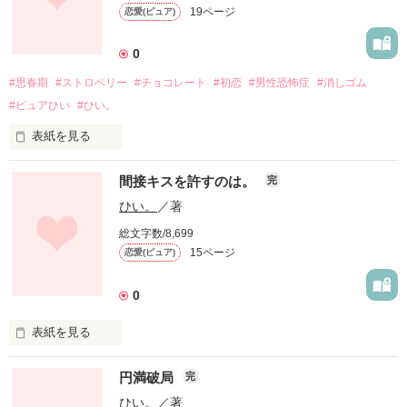
＋ 　　　

19ページ
恋愛(ピュア)
＊

太陽に染められたきんいろに輝く茶髪

それがきょうちゃんで、あたしのすべてだった。

0
七月八日のながれぼし

花咲 璃優ちゃん主催

色恋企画参加作品

#思春期
#ストロベリー
#チョコレート
#初恋
#男性恐怖症
#消しゴム
( 愛していたのは 星のような その いのち )

#ピュアひい
#ひい。
テーマカラー【チェリーピンク】

○

表紙を見る
＋

＊

間接キスを許すのは。
完
天宮 真波(あまみや まな)

まっすぐ女子高生

ひい。
／著
*表紙作成…20170706

*表紙作成…20160523

わたしたちは、思春期中なの。

*執筆開始…20170812

総文字数/8,699
*執筆開始…20200315

×

*執筆終了…20170815

15ページ
恋愛(ピュア)
*執筆終了…

*表紙公開…20200313

風間 恭介(かざま きょうすけ)

*更新開始…20200510

島を出た大学生

0
*更新終了…

＊

作品を読む
表紙を見る
＊

○

円満破局
君のことを怖がらないで

完
唇が触れたところに

ひい。
／著