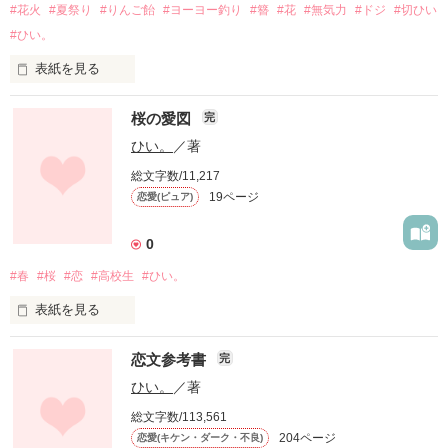
*更新終了…20160115

#花火
#夏祭り
#りんご飴
#ヨーヨー釣り
#簪
#花
#無気力
#ドジ
#切ひい
*作品公開…20170830

#ひい。
作品を読む
それだけで、幸せでした。

あんたに言いたいことがあったんや

表紙を見る
桜の愛図
完
「だけど、本当は、まだ好き」

－－－－－－－－－－－－－－

ひい。
／著
総文字数/11,217
ドジなところも、

作品を読む
19ページ
恋愛(ピュア)
相原 ふみ(あいはら ふみ)

恋する乙女思考の少女

0
素直なところも、

×

作品を読む
#春
#桜
#恋
#高校生
#ひい。
一条 要(いちじょう かなめ)

表紙を見る
クールな文学男子

柔らかい掌も、

恋文参考書
完
－－－－－－－－－－－－－－

ひい。
／著
その笑顔も、

総文字数/113,561
春は嫌いだ。

紙とインクの香りが満ちて

204ページ
恋愛(キケン・ダーク・不良)