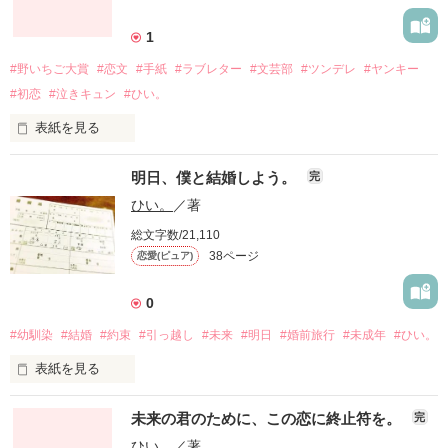
クラス替えに、委員会決め

想いを綴ったこの場所から

慣れ親しんだものとさよならして、

1
新しいことをはじめる季節。

ふたり、卒業の時が来た。

#野いちご大賞
#恋文
#手紙
#ラブレター
#文芸部
#ツンデレ
#ヤンキー
そしてなにより恋の季節と騒ぐ人がいる季節。

#初恋
#泣きキュン
#ひい。
まだ好きだと気づいていなかった

－－－－－－－－－－－－－－

表紙を見る
「春ちゃんも、もっと楽しもうよ」

夏の、祭りの優しいひと時

明日、僕と結婚しよう。
完
放課後コイ綴り

ひい。
／著
( これは、君への恋文でした。)

総文字数/21,110
白い白い、便箋にこめたのは

いいえ、いいえ、私はあなたたちとは違う。

38ページ
恋愛(ピュア)
切なく愛おしい

焦らず慌てず理性的に生きて行く。

＊

苦しくて幸せな

0
 .

－－－－－－－－－－－－－－

だから君と一緒に過ごすなんて、

：

#幼馴染
#結婚
#約束
#引っ越し
#未来
#明日
#婚前旅行
#未成年
#ひい。
はじめての、恋だった

真っ平御免です。

゜

　*

表紙を見る
 .

*表紙作成…20150902

*執筆開始…20151030

「ラブレターの書き方、教えて欲しい」

❀

未来の君のために、この恋に終止符を。
*執筆終了…20160125

完
*表紙公開…20160201

ひい。
／著