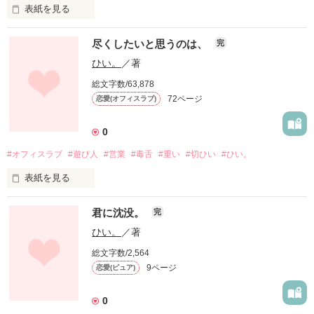
表紙を見る
作品を読む
ばか正直男子

20170404 野いちごオススメ作品掲載

＊＊＊

・

尽くしたいと思うのは、
完
○

*表紙作成…20170203

いくら顔が似ていても

ひい。
／著
*表紙作成…20160603

*執筆開始…20170301

目線の高さが同じでも

*執筆開始…20160605

総文字数/63,878
*執筆終了…20170328

アホで、ボケで、

初恋に息を吹きこんで、

*執筆終了…20160830

72ページ
恋愛(オフィスラブ)
*表紙公開…20170304

双子で生まれたはずなのに

*表紙公開…20160606

*更新開始…20170304

ふざけたことばっか言うて、

( ばかだったのは、私の方 )

*更新開始…20160606

*更新終了…20170328

何もかも違う私たち

0
*更新終了…20160830

あたしのこと変な呼び名で呼ぶし、

#オフィスラブ
#遊び人
#営業
#毒舌
#重い
#切ひい
#ひい。
ねえ、神様、それならどうして

○

 明日が来る前に、明日の約束を

ほんまムカつく。めっちゃムカつく。

・

表紙を見る
『好きなヒト』は、同じだったの？

*表紙作成…20160902

君に沈没。
*執筆開始…20160903

完
未来は変える。

＊＊＊

*執筆終了…20160913

作品を読む
私が変える。

ひい。
／著
「しばいたろか」言いながら

*表紙公開…20160928

*更新開始…20161001

総文字数/2,564
だからどうか、待っていて。

24歳、総務部所属のしがないOL。

もう既にしばいたりして、

*更新終了…

9ページ
恋愛(ピュア)
キミ と 私 の 好きな ヒト

ただし貢ぎぐせのあるわたしに、

転校して来てからずーっとケンカ友だち

あの人がつけたあだ名は『だめ男生産機』

0