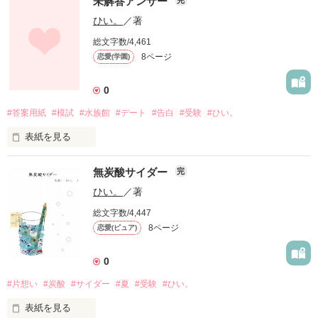
未解答アンサー
( 特別な人、ただひとり。)

ひい。
／著
「あのね……」

＊

＊

総文字数/4,461
作品を読む
消しゴムに好きな人の名前を刻んで、

「言いたいこと、わかってるよ」

8ページ
恋愛(学園)
なんて馬鹿みたいなおまじない

そう思いながらも、私は、名前を刻んだ。

思春期ベリーライン

「さすがですね」

*表紙作成…20161210

0
*執筆開始…？？？？？

気づかれないようにはしない

(はずれの席だと、思っていたのに。)

「当然ですよ」

*執筆終了…20161225

#答案用紙
#模試
#水族館
#デート
#告白
#受験
#ひい。
どうか気づいて、意識して、

*作品公開…20200322

「えへへ、うん。……別れようか」

表紙を見る
これはどうしようもない、恋の手口。

＊

※この恋、よく振ってからお飲みください。

無炭酸サイダー
完
□

*表紙作成…20150217

今日、わたしたちは

ひい。
／著
*執筆開始…20150320

*執筆終了…20150407

恋人という関係にお別れする。

総文字数/4,447
自分の中の答えは出とる

優しさは灰色

*表紙公開…20150407

8ページ
恋愛(ピュア)
想う気持ちは変わらへんまま

*作品公開…20200322

躊躇っとったうちに答案用紙は未解答

( 私の、醜く汚れていく、恋心 )

作品を読む
0
＊

( 全部全部、お前のせいやぞ )

#片想い
#炭酸
#サイダー
#夏
#受験
#ひい。
□

作品を読む
西田 笑花(にしだ えみか)

表紙を見る