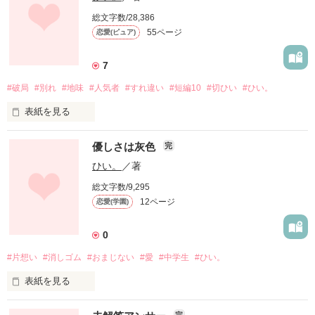
優しくさせて、騙して、恋人のふりをして、

違う唇が触れること

ねぇ、きょうちゃん。

総文字数/28,386
……ごめんね

かくかくぶきっちょ

55ページ
恋愛(ピュア)
それは、かんたんに許せることじゃない

東京なんかに行かないで、

歪んだ優しさ

ずっと海のそばで、

7
あの日のまま輝いていて欲しかったよ。

#破局
#別れ
#地味
#人気者
#すれ違い
#短編10
#切ひい
#ひい。
＊

作品を読む
ストロベリーみたいに甘酸っぱい

表紙を見る
○

天野 心愛(あまの ここあ)

初恋の予感、スタートライン

ココアが好き

優しさは灰色
完
*表紙作成…20160613

ひい。
／著
×

*執筆開始…20160607

総文字数/9,295
＊

*執筆終了…20160624

彼氏と彼女になることが

織田 康一(おりた こういち)

12ページ
恋愛(学園)
*作品公開…20200622

ゴールじゃないなんて

心愛が好き

君と付き合うまで知らなかった。

市原 穂香(いちはら ほのか)

○

0
男性恐怖症の乙女

＊

#片想い
#消しゴム
#おまじない
#愛
#中学生
#ひい。
こんなにも、こんなにも好きなのに、

×

海の色もまともに知らん女なんて、

今のふたりの この関係性が

表紙を見る
どうして連れて帰って来たの？

わたしを、彼を、傷つけるから。

間接キスを許すのは。

後藤 大樹(ごとう はるき)

不良っぽい不器用男子

完