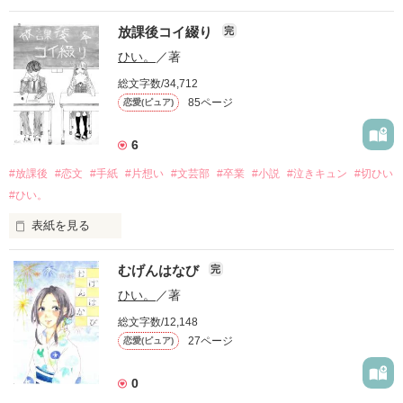
地味系女子

○　　

*表紙作成…20170907

　　°

放課後コイ綴り
*執筆開始…20170908

完
×

⚪︎　

*執筆終了…20170911

ひい。
／著
・

*表紙公開…20170912

榎本 晴也(えのもと はるや)

*更新開始…20170920

総文字数/34,712
人気者男子

炭酸の抜けたサイダーが

*更新終了…20170929

85ページ
恋愛(ピュア)
美味しくないように

Link:無炭酸サイダー

うちの、この気持ちも

＊

6
肉をえぐるように

( 告げられへんまま、恋は弾けて、)

*表紙作成…20170916

削れた消しゴムは

#放課後
#恋文
#手紙
#片想い
#文芸部
#卒業
#小説
#泣きキュン
#切ひい
*執筆日時…20170916・17

床に、落ちた。

円満破局

#ひい。
*作品公開…20170918

( 傷つき、傷つけないために。)

○　　

表紙を見る
　　°

もうちょっとだけ待っといて

⚪︎　

むげんはなび
完
＊

・

作品を読む
ひい。
／著
°

・

総文字数/12,148
*表紙作成…20151202

ふたりきりの文芸部。

Link:未解答アンサー

27ページ
恋愛(ピュア)
*執筆開始…20151205

*執筆終了…20160114

通路を挟んで隣に座って

尊敬する大好きなAkiさんへ

*表紙公開…20151206

*表紙作成…20170805

0
お誕生日おめでとうございます

*更新開始…20151206

そこに君がいるだけでよかった。

*執筆日時…20170805・29
