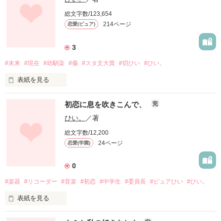
*更新開始…20160202

咲坂 春(さきさか はる)

水谷 周(みずたに しゅう)

*更新終了…20160327

総文字数/123,654
「ねぇ、ちひろ」

うまくいけばいいね、なんて

馬鹿真面目

明るい器用無気力

214ページ
恋愛(ピュア)
あたしは 本当 と うそ を吐き出した。

*続編公開…20170507

×

3
悲しいことを誤魔化すために

－－－－－－－－－－－－－－

櫻 真琴(さくら まこと)

×

#未来
#現在
#幼馴染
#傷
#スタ文大賞
#切ひい
#ひい。
さみしさをかき消すために

不真面目

この先も生きていけるように

作品を読む
表紙を見る
日生 彩(ひなせ あや)

隣からいなくなって、しまう前に

明るい文芸部員

❀

夏目 花奈(なつめ かな)

初恋に息を吹きこんで、
完
究極の天然ドジ

この関係が歪んでいるとわかっていても、

×

君を縛るだけだとわかっていても、

ひい。
／著
桜の愛図

手放したくなかった。

「明日、僕と結婚しよう」

金井 章(かねい あきら)

総文字数/12,200
ツンデレヤンキー

( その花びらが、恋の合図 )

24ページ
恋愛(学園)
そういう、哀しい恋だった。

＊

 .

0
＊

－－－－－－－－－－－－－－

❀

：

#楽器
#リコーダー
#音楽
#初恋
#中学生
#委員長
#ピュアひい
#ひい。
君にとっての過去の　　

*表紙作成…20170205

浅倉 正人(あさくら まさと)

恋文参考書

*執筆開始…20170215

表紙を見る
　　私にとっての現在で

いつも笑顔の18歳

*執筆終了…20170226

( 言葉じゃ足りないくらい、好きだった。)

*表紙公開…20170405

むげんはなび

重なったこの瞬間に　　
