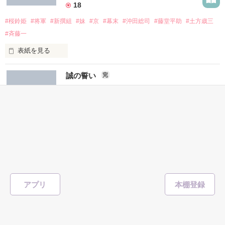
18
#桜鈴姫
#将軍
#新撰組
#妹
#京
#幕末
#沖田総司
#藤堂平助
#土方歳三
例え安城の命に逆らったとしても…

#斉藤一
表紙を見る
刻は江戸……────

誠の誓い
完
貴方だけは守りたい………総司…………

りゅうせき
／著
総文字数/81,541
160ページ
歴史・時代
第十三代将軍徳川家茂公が世を収めていた……────

作品名変更しました！

before君が好きです。

4
after    君に好きと伝えたくて。

#新選組
#試衛館
#裏切り
#切ない
一人の”姫”と”誠に集いし者達”が出逢うとき……───

表紙を見る
誤字、脱字あります！

アプリ
大丈夫な方のみどうぞ！↓
新選組に入った新入隊士の物語
