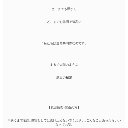
どこまでも温かく
どこまでも聡明で気高い
「私たちは運命共同体なのです」
まるで太陽のような
武田の秘密
【武田信玄×三条の方】
※あくまで妄想｡史実としては受け止めないでください｡こんなことあったらいい
なってお話｡