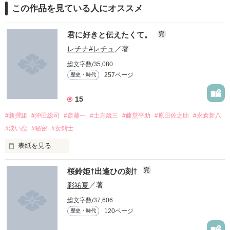
この作品を見ている人にオススメ
君に好きと伝えたくて。
完
レチナ#レチュ
／著
総文字数/35,080
257ページ
歴史・時代
15
#新撰組
#沖田総司
#斎藤一
#土方歳三
#藤堂平助
#原田佐之助
#永倉新八
#淡い恋
#秘密
#女剣士
表紙を見る
わっちは籠の中の鳥…

桜鈴姫†出逢ひの刻†
完
彩祐夏
／著
総文字数/37,606
120ページ
歴史・時代
俺は命に変えてもみんなを守る…
