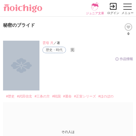
ログイン
メニュー
ジュニア文庫
秘密のブライド
0
雲母 月
／著
歴史・時代
完
作品情報
#歴史
#武田信玄
#三条の方
#戦国
#運命
#正室シリーズ
#ほのぼの
その人は