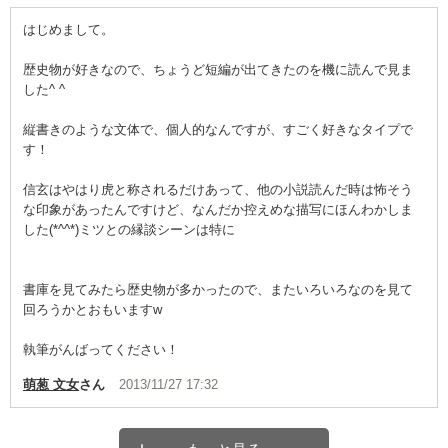
はじめまして。
歴史物が好きなので、ちょうど短編が出てきたのを機に読んで見ま
した^ ^
縦書きのような文体で、個人的なんですが、すごく好きなタイプで
す！
信玄はやはり虎と称されるだけあって、他の小説読んだ時は怖そう
な印象があったんですけど、なんだか控えめな描写にほんわかしま
した(*^^*)ミツとの縁談シーンは特に
書庫を見てみたら歴史物が多かったので、またいろいろなのを見て
回ろうかとおもいますw
執筆がんばってください！
萌葱 文女
さん
2013/11/27 17:32