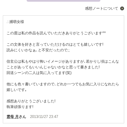
感想ノートについて
∴捕萌女様
この度は私の作品を読んでいただきありがとうございます^^
この文体を好きと言っていただけるのはとても嬉しいです!
読みにくいかなぁ､と不安だったので;;
信玄公は私もやはり怖いイメージがありますが､若かりし頃はこんな
ことがあってもいいんじゃないかなと思って書きました!
回送シーンの二人は気に入ってます(笑)
他にも色々書いていますので､どれか一つでもお気に入りになれたら
嬉しいです｡
感想ありがとうございました!
執筆頑張ります!
雲母 月
さん
2013/11/27 23:47