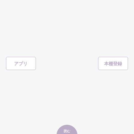
#ヤンキー
表紙を見る
しょせん

眠り姫はひだまりで
完
｢お前、居場所がないなら俺らの仲間になれよ｣

相沢ちせ
／著
みーんな、見た目で選ぶんでしょ？

総文字数/190,524
587ページ
恋愛(ラブコメ)
“人なんか簡単に裏切る”

259
アプリ
なのに...

書籍化作品
ねぇ、知ってる？

#イジワル
#王子様
#空き教室
#天然
#眠り姫
#イケメン
表紙を見る
｢私、今だけ利用していつか

女の子は飾りじゃないんだよ

大切な大切な

裏切るかもしれないよ？｣

寝床で

出会ったのは

外見で判断する人は大っ嫌い

｢お前は絶対そんなことしない｣

読む