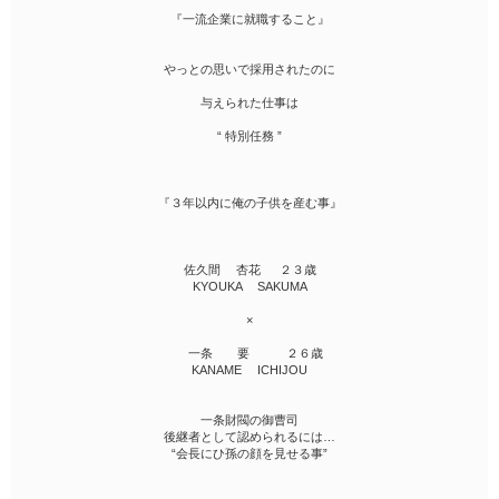
『一流企業に就職すること』
やっとの思いで採用されたのに
与えられた仕事は
“ 特別任務 ”
『３年以内に俺の子供を産む事』
佐久間 杏花 ２３歳
KYOUKA SAKUMA
×
一条 要 ２６歳
KANAME ICHIJOU
一条財閥の御曹司
後継者として認められるには…
“会長にひ孫の顔を見せる事”