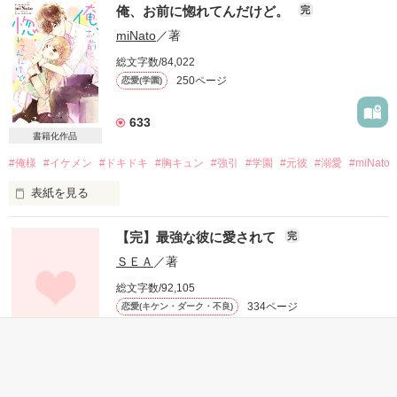
俺、お前に惚れてんだけど。
完
miNato
／著
総文字数/84,022
250ページ
恋愛(学園)
633
書籍化作品
#俺様
#イケメン
#ドキドキ
#胸キュン
#強引
#学園
#元彼
#溺愛
#miNato
表紙を見る
【完】最強な彼に愛されて
完
ひどい理由で振られたあたしは

ＳＥＡ
／著
総文字数/92,105
もう二度と恋なんかするもんかって

334ページ
恋愛(キケン・ダーク・不良)
心に誓った

787
#暴走族
#イケメン
#過去
#美少女
#俺様
#いじめ
#姫
#溺愛
#切ない