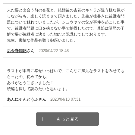
未だ要と出会う前の杏花と、結婚後の杏花のキャラが違う様な気が
しながらも、楽しく読ませて頂きました。先生が後書きに後継者問
題について触れていましたが、シュウヤ？の父が事件を起こした事
で、後継者問題に口を挟まない事で納得したので、其処は暗黙の了
解で要が後継者に決まった物だと認識してしております。
先生、素敵な作品有難う御座いました。
后令寺翔妃
さん
2020/04/22 18:46
ラストが本当に幸せいっぱいで、こんなに満足なラストをみせても
らったの、初めてかも。
ありがとうございました！
続編も探して読みたいと思います。
あんにゃんどうふ
さん
2020/04/13 07:31
もっと見る