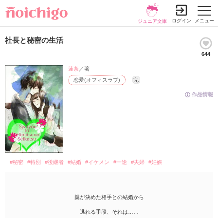
ログイン
メニュー
ジュニア文庫
社長と秘密の生活
644
蓮条
／著
恋愛(オフィスラブ)
完
作品情報
#秘密
#特別
#後継者
#結婚
#イケメン
#一途
#夫婦
#妊娠
親が決めた相手との結婚から
逃れる手段、それは……