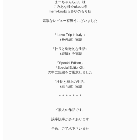
まーちゃんらぶ。様
こみあな様☆ukoco様
memi-kou様☆みやのもり様
素敵なレビュー有難うございました
『 Love Trip in Italy 』
（番外編）完結
『社長と刺激的な生活』
（続編）を完結
『Special Edition』
『Special Edition②』
の中に短編をご用意しました
『社長と極上の生活』
（続々編）完結
＊＊＊＊＊＊＊
ド素人の作品です。
誤字脱字が多々あります
予め、ご了承下さいませ