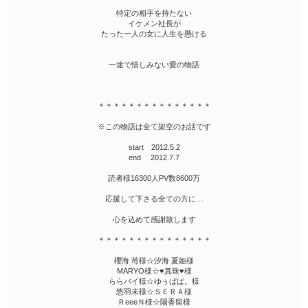
特定の相手を持たない
イケメン社長が
たった一人の女に人生を懸ける
一途で惜しみない愛の物語
＊＊＊＊＊＊＊＊＊＊＊＊＊＊＊
※この物語は全て架空のお話です
start 2012.5.2
end 2012.7.7
読者様16300人PV数8600万
応援して下さる全ての方に…
心を込めて感謝致します
＊＊＊＊＊＊＊＊＊＊＊＊＊＊＊
櫻海 苺様☆汐海 夏姫様
MARYO様☆♥真珠♥様
ららバイ様☆ゆぅぱぱ。様
悠羽未様☆ＳＥＲＡ様
ＲeeeＮ様☆陽香留様