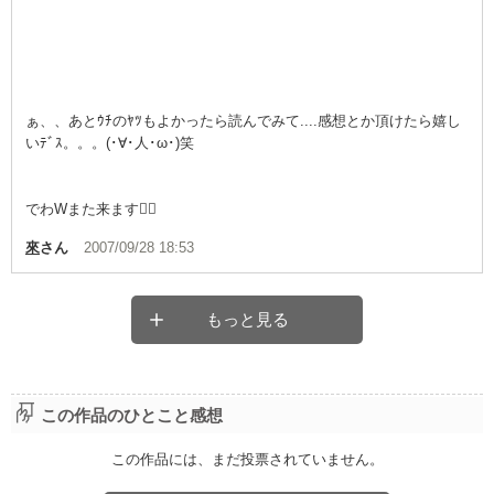
ぁ、、あとｳﾁのﾔﾂもよかったら読んでみて....感想とか頂けたら嬉し
いﾃﾞｽ。。。(･∀･人･ω･)笑
でわWまた来ます
來
さん
2007/09/28 18:53
もっと見る
この作品のひとこと感想
この作品には、まだ投票されていません。