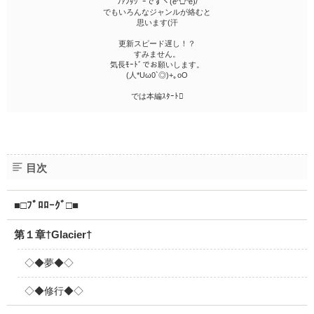
ﾌｧﾝﾀｼﾞｰですヽ(e^□^e)/
でもいろんなジャンルが絡むと
思います(汗
更新スピード遅し！？
すみません。
気長ﾓｰﾄﾞでお願いします。
(人*Uω0`◎)+｡oO
では本編ｽﾀｰﾄ
目次
■□ﾌﾟﾛﾛｰｸﾞ□■
第１章†Glacier†
◇◆夢◆◇
◇◆修行◆◇