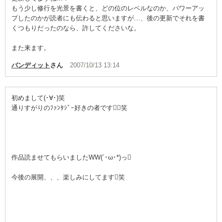
もう少し修行を光景を書くと、どの位のレベルなのか、パワーアッ
プしたのかが読者にも伝わると思いますが…、後の更新でそれを書
くつもりだったのなら、許してくださいな。
また来ます。
バンディット
さん
2007/10/13 13:14
初めまして(･∀･)笑
通りすがりのﾌｧﾝﾀｼﾞｰ好きの者です笑
作品読ませてもらいましたWW(´･ω･*)っ
今後の展開、、、楽しみにしてます笑