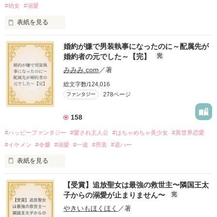
#幼女
#溺愛
表紙を見る
婚約が嫌で男装執事になったのに～配属先が
『転生悪役幼女は最恐パパの愛娘になりました』

婚約者の元でした～【完】
完
番外編です。

みみみ.com
／著
※本編のネタバレを含みます。

総文字数/124,016
278ページ
ファンタジー
2025.9.26 

『Petit Chapter3 愛と呼ぶもの』を

公開しました

158
2025.10.24

#ハッピーファンタジー
#愛され主人公
#はちゃめちゃ美少女
#異世界恋愛
『Petit Chapter4 誰が為のごちそう』を

#イケメン
#令嬢
#溺愛
#一途
#男装
#逆ハー
表紙を見る
作品を読む
【受賞】追放聖女は最強の救世主〜隣国王太
＼異世界ラブコメ×ハッピーファンタジー／

子からの溺愛が止まりません〜
完
やきいもほくほく
／著
「いやっほぉぉおお〜い！！！！」
