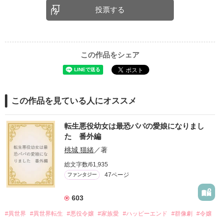
投票する
この作品をシェア
この作品を見ている人にオススメ
転生悪役幼女は最恐パパの愛娘になりまし
た 番外編
桃城 猫緒
／著
総文字数/61,935
47ページ
ファンタジー
603
#異世界
#異世界転生
#悪役令嬢
#家族愛
#ハッピーエンド
#群像劇
#令嬢