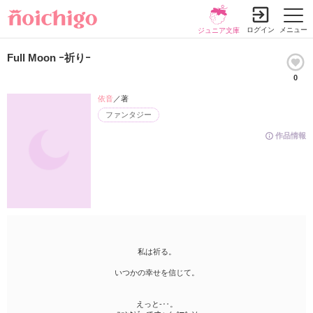
ログイン
メニュー
ジュニア文庫
Full Moon ｰ祈りｰ
0
依音
／著
ファンタジー
作品情報
私は祈る。
いつかの幸せを信じて。
えっと-‥。