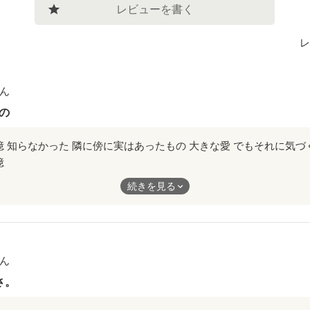
レビューを書く
レ
ん
の
憶
続きを見る
あったもの
ん
づくには
さ。