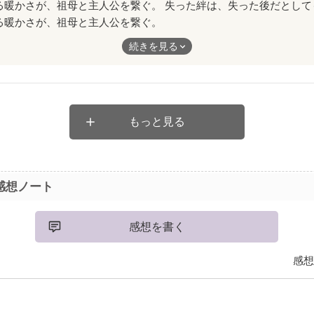
る暖かさが、祖母と主人公を繋ぐ。
続きを見る
の
失った後だとしても、自身さえそれに気付けば、ずっとずっと大切
ジで、人間の優しい部分に触れられる。
もっと見る
いが直に通じた文章に、満点。
繋がってゆくものです。
の、満点です。
感想ノート
下さい。
感想を書く
感想