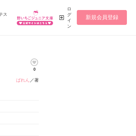
ロ
テス
グ
新規会員登録
イ
ン
0
ばれん
／著