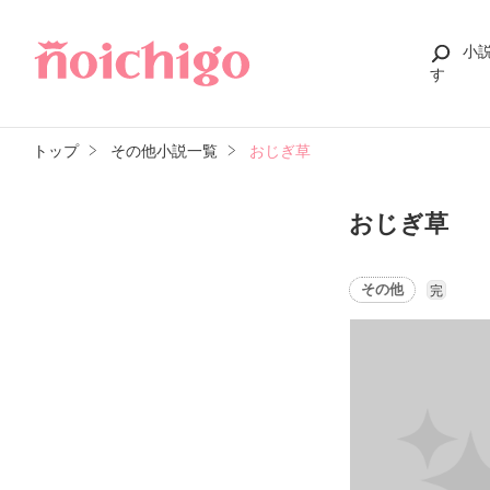
小
す
トップ
その他小説一覧
おじぎ草
おじぎ草
その他
完