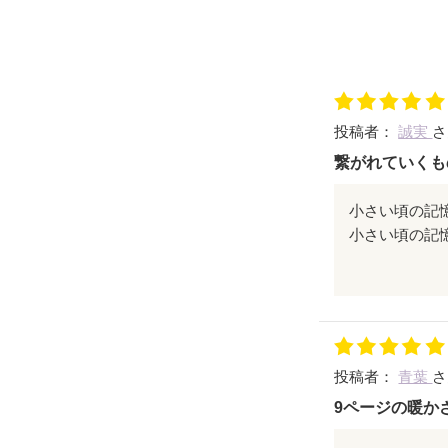
投稿者：
誠実
さ
繋がれていくも
小さい頃の記
知らなかった
隣に傍に実は
大きな愛
投稿者：
青葉
さ
でもそれに気
9ページの暖か
幼なすぎて