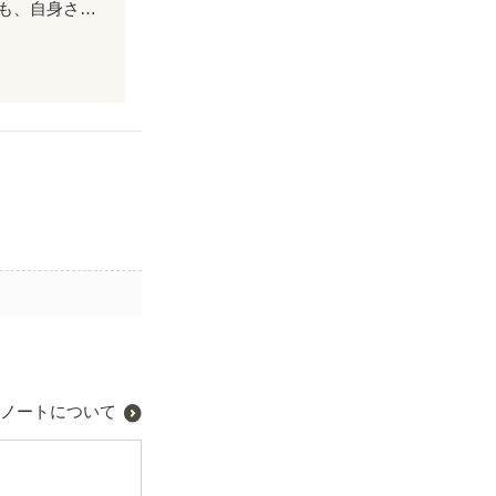
おじぎ草に宿る暖かさが、祖母と主人公を繋ぐ。 失った絆は、失った後だとしても、自身さえそれに気付けば、ずっとずっと大切な心の御守り、になる。 たった9ページで、人間の優しい部分に触れられる。 その願い、想いが直に通じた文章に、満点。
な心の御守り、
ノートについて