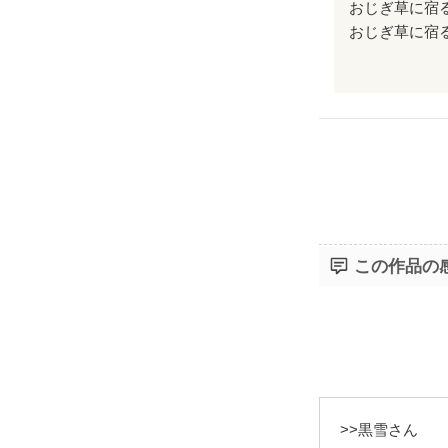
失って気づく
おじぎ草に宿
しわしわな手
失った絆は、
になる。
愛の大きさ
たった9ペー
その願い、想
愛、優しさは
言うことなし
この作品の
是非、読んで
>>黒雪さん