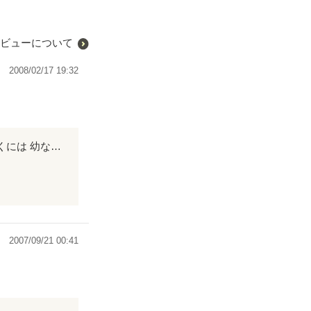
ビューについて
2008/02/17 19:32
小さい頃の記憶 知らなかった 隣に傍に実はあったもの 大きな愛 でもそれに気づくには 幼なすぎて 失って気づく しわしわな手の 愛の大きさ 愛、優しさは繋がってゆくものです。 言うことなしの、満点です。 是非、読んで下さい。
2007/09/21 00:41