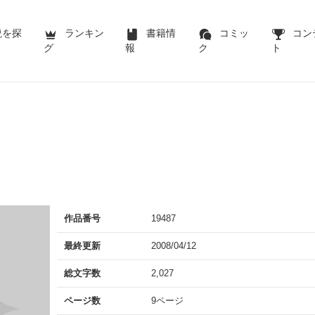
説を探
ランキン
書籍情
コミッ
コン
グ
報
ク
ト
作品番号
19487
最終更新
2008/04/12
総文字数
2,027
ページ数
9ページ