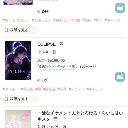
244
#モテる
#冷たい
#人懐っこい
#胸キュン
#溺愛
#嫉妬
#甘々
#ギャップ
表紙を見る
ECLIPSE
完
「好きだったから、別れを選んだ。」

RENA
／著
モテる人を好きになるのが怖かった。

総文字数/166,405
だから私は、中学時代に大好きだった彼を自分から振った。

399ページ
恋愛(キケン・ダーク・不良)
もう会うことはないと思っていたのに、

高校生になって再会した彼は、隣の学校で”王子様”と呼ばれる
120
人気者になっていた。

#ヤンキー
#暴走族
#闇
#裏社会
#不良
#イケメン
#胸キュン
表紙を見る
他の女の子には冷たいのに

私にだけ昔と変わらない笑顔を向けてくる。

表紙画像はAIです
一途なイケメンくんととろけるくらいに甘い
キスを
完
「澪ちゃん。」

如月 いちは
／著