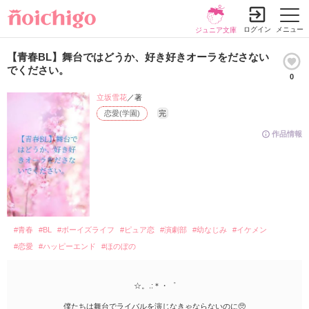
ログイン
メニュー
ジュニア文庫
【青春BL】舞台ではどうか、好き好きオーラをださない
でください。
0
立坂雪花
／著
恋愛(学園)
完
作品情報
#青春
#BL
#ボーイズライフ
#ピュア恋
#演劇部
#幼なじみ
#イケメン
#恋愛
#ハッピーエンド
#ほのぼの
☆。.:＊・゜
僕たちは舞台でライバルを演じなきゃならないのに🥺