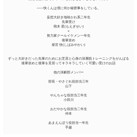
――快くんは僕に何か秘密事をしている。
妄想大好き地味かわ系二年生
先輩受け
萌木 星(もえぎせい)
×
努力家クールイケメン一年生
後輩攻め
柴宮 快(しばみやかい)
ずっと大好きだった先輩のためにお芝居と心身の深層筋トレーニングをがんばる
後輩攻めと後輩を見習ってキラキラしていく可愛い受けのお話
他の演劇部メンバー
部長・やさぐれ役担当三年
山下
やんちゃな役担当三年生
小田川
おだやかな役担当二年生
仲本
あまえんぼう役担当一年生
手越