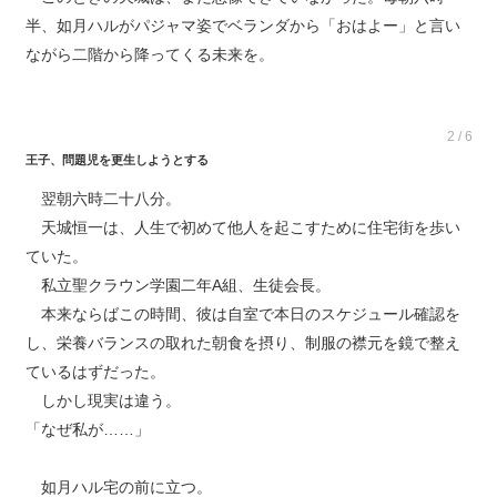
半、如月ハルがパジャマ姿でベランダから「おはよー」と言い
ながら二階から降ってくる未来を。
2 / 6
王子、問題児を更生しようとする
翌朝六時二十八分。
天城恒一は、人生で初めて他人を起こすために住宅街を歩い
ていた。
私立聖クラウン学園二年A組、生徒会長。
本来ならばこの時間、彼は自室で本日のスケジュール確認を
し、栄養バランスの取れた朝食を摂り、制服の襟元を鏡で整え
ているはずだった。
しかし現実は違う。
「なぜ私が……」
如月ハル宅の前に立つ。