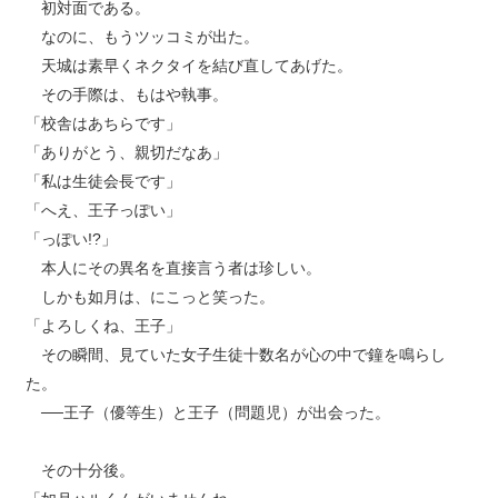
初対面である。
なのに、もうツッコミが出た。
天城は素早くネクタイを結び直してあげた。
その手際は、もはや執事。
「校舎はあちらです」
「ありがとう、親切だなあ」
「私は生徒会長です」
「へえ、王子っぽい」
「っぽい!?」
本人にその異名を直接言う者は珍しい。
しかも如月は、にこっと笑った。
「よろしくね、王子」
その瞬間、見ていた女子生徒十数名が心の中で鐘を鳴らし
た。
──王子（優等生）と王子（問題児）が出会った。
その十分後。