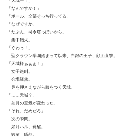
「天城ー！」
「なんですか！」
「ボール、全部そっち行ってる」
「なぜですか」
「たぶん、司令塔っぽいから」
集中砲火。
「ぐわっ！」
聖クラウン学園始まって以来、白銀の王子、顔面直撃。
「天城様ぁぁぁ！」
女子絶叫。
会場騒然。
鼻を押さえながら膝をつく天城。
「……天城？」
如月の空気が変わった。
「それ、だめだろ」
次の瞬間。
如月ハル、覚醒。
観衆、騒然。