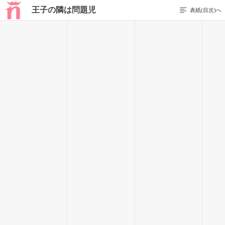
王子の隣は問題児
表紙(目次)へ
1 / 6
王子、問題児と出会ってしまう
私立聖クラウン学園の朝は気品でできている。
正門前には季節の花が整然と並び、制服は皺ひとつなく、登
校する生徒たちは「ごきげんよう」の一言すら、まるで練習し
た合唱のように美しい。
そんな学園の朝を、さらに完璧なものにしている存在がい
た。
「おはようございます」
その一言だけで、女子生徒が三人ほど静かに赤面し、男子生
徒が二人ほど無意識にネクタイを直す。
あまぎこういち
二年A組、生徒会長・
天城恒一
。通称、白銀の王子。