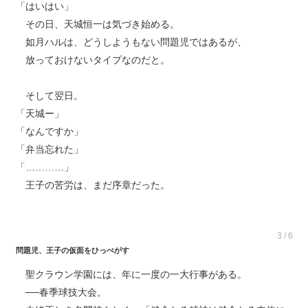
「はいはい」
その日、天城恒一は気づき始める。
如月ハルは、どうしようもない問題児ではあるが、
放っておけないタイプなのだと。
そして翌日。
「天城ー」
「なんですか」
「弁当忘れた」
「…………」
王子の苦労は、まだ序章だった。
3 / 6
問題児、王子の仮面をひっぺがす
聖クラウン学園には、年に一度の一大行事がある。
──春季球技大会。