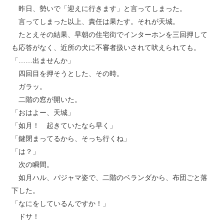
昨日、勢いで「迎えに行きます」と言ってしまった。
言ってしまった以上、責任は果たす。それが天城。
たとえその結果、早朝の住宅街でインターホンを三回押して
も応答がなく、近所の犬に不審者扱いされて吠えられても。
「……出ませんか」
四回目を押そうとした、その時。
ガラッ。
二階の窓が開いた。
「おはよー、天城」
「如月！ 起きていたなら早く」
「鍵閉まってるから、そっち行くね」
「は？」
次の瞬間。
如月ハル、パジャマ姿で、二階のベランダから、布団ごと落
下した。
「なにをしているんですか！」
ドサ！