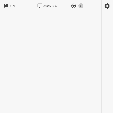
しおり
感想を送る
0
銀縁の眼鏡、隙のない制服、校則の化身みたいな歩き方。成
績学年首席、品行方正、眉目秀麗。歩く校則ポスター。
「天城様、今日も素敵……」
「生徒会長って、寝癖とかつかないのかな……」
「たぶん寝起きでも校則守ってる」
守らない。寝起きは生徒会長だって普通に眠い。
だが、そんなことを誰も知らない。
天城は風紀委員に朝の挨拶をし、生徒会書記から本日の予定
表を受け取り、花壇の乱れを三秒で整え、校門横に落ちていた
ゴミを拾った。
完璧だ。
だが、その完璧な朝は、一台のタクシーによって終わる。
キキィィィッ！
学園前に急停車したタクシーから、ひとりの男子生徒が転が
るように降りてきた。
「すみません運転手さん！ やっぱこの学校でした！」
「五分前にもそう言っただろうが！」