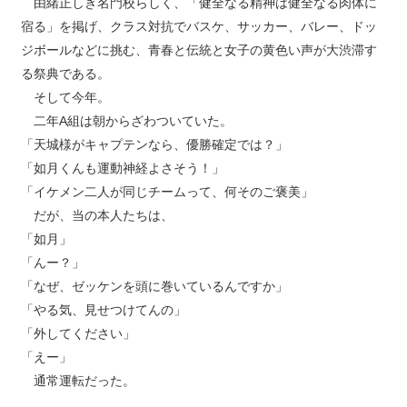
由緒正しき名門校らしく、「健全なる精神は健全なる肉体に
宿る」を掲げ、クラス対抗でバスケ、サッカー、バレー、ドッ
ジボールなどに挑む、青春と伝統と女子の黄色い声が大渋滞す
る祭典である。
そして今年。
二年A組は朝からざわついていた。
「天城様がキャプテンなら、優勝確定では？」
「如月くんも運動神経よさそう！」
「イケメン二人が同じチームって、何そのご褒美」
だが、当の本人たちは、
「如月」
「んー？」
「なぜ、ゼッケンを頭に巻いているんですか」
「やる気、見せつけてんの」
「外してください」
「えー」
通常運転だった。