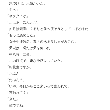
気づけば、天城がいた。
「えっ」
「ネクタイが」
「……あ、ほんとだ」
如月は素直にくるりと前へ戻そうとして、ほどけた。
「もっと悪化した」
女子生徒数名、尊さのあまりしゃがみこむ。
天城は一瞬だけ天を仰いだ。
朝八時十二分。
この時点で、嫌な予感はしていた。
「転校生ですか」
「たぶん」
「たぶん？」
「いや、今日からここ来いって言われて」
「言われて？」
「来た」
「雑ですね」