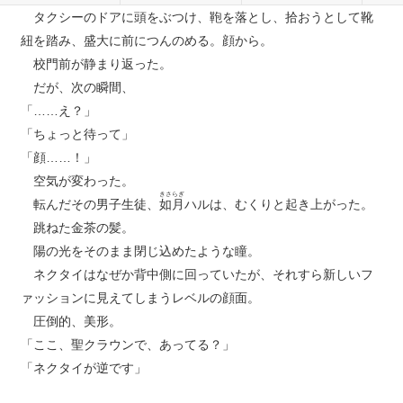
タクシーのドアに頭をぶつけ、鞄を落とし、拾おうとして靴
紐を踏み、盛大に前につんのめる。顔から。
校門前が静まり返った。
だが、次の瞬間、
「……え？」
「ちょっと待って」
「顔……！」
空気が変わった。
きさらぎ
転んだその男子生徒、
如月
ハルは、むくりと起き上がった。
跳ねた金茶の髪。
陽の光をそのまま閉じ込めたような瞳。
ネクタイはなぜか背中側に回っていたが、それすら新しいフ
ァッションに見えてしまうレベルの顔面。
圧倒的、美形。
「ここ、聖クラウンで、あってる？」
「ネクタイが逆です」