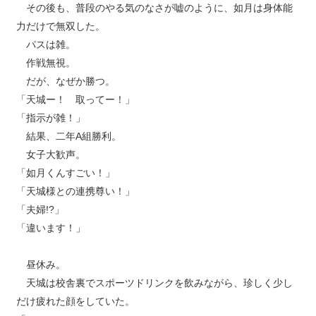
その後も、普段のやる気のなさが嘘のように、如月は身体能
力だけで無双した。
パスは雑。
作戦無視。
だが、なぜか勝つ。
「天城ー！ 取ってー！」
「指示が雑！」
結果、二年A組勝利。
女子大歓声。
「如月くんすごい！」
「天城様との連携尊い！」
「夫婦!?」
「違います！」
昼休み。
天城は校舎裏でスポーツドリンクを飲みながら、珍しく少し
だけ疲れた顔をしていた。