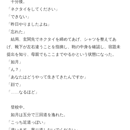
十分後。
「ネクタイをしてください」
「できない」
「昨日やりましたよね」
「忘れた」
結局、玄関先でネクタイを締めてあげ、シャツを整えてあ
げ、靴下が左右違うことを指摘し、鞄の中身を確認し、宿題未
提出を知り、母親でもここまでやるかという状態になった。
「如月」
「ん？」
「あなたはどうやって生きてきたんですか」
「顔で」
「……なるほど」
登校中。
如月は五分で三回道を逸れた。
「こっち近道っぽい」
「違います。寄り道しないでください」