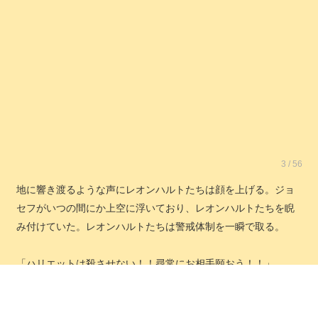
3 / 56
地に響き渡るような声にレオンハルトたちは顔を上げる。ジョ
セフがいつの間にか上空に浮いており、レオンハルトたちを睨
み付けていた。レオンハルトたちは警戒体制を一瞬で取る。
「ハリエットは殺させない！！尋常にお相手願おう！！」
レオンハルトは杖をジョセフに向ける。アントーニョは拳を虎