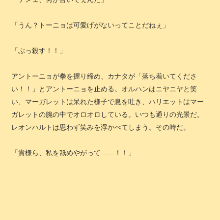
「うん？トーニョは可愛げがないってことだねぇ」
「ぶっ殺す！！」
アントーニョが拳を握り締め、カナタが「落ち着いてくださ
い！！」とアントーニョを止める。オルハンはニヤニヤと笑
い、マーガレットは呆れた様子で息を吐き、ハリエットはマー
ガレットの腕の中でオロオロしている。いつも通りの光景だ。
レオンハルトは思わず笑みを浮かべてしまう。その時だ。
「貴様ら、私を舐めやがって……！！」