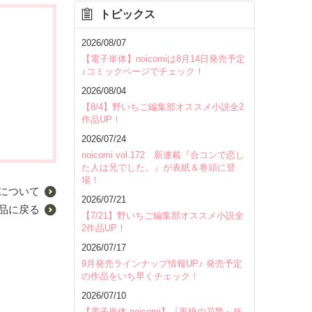
トピックス
2026/08/07
【電子単体】noicomiは8月14日発売予定
♪コミックページでチェック！
2026/08/04
【8/4】野いちご編集部オススメ小説全2
作品UP！
2026/07/24
noicomi vol.172 新連載『合コンで恋し
た人は兄でした。』が表紙＆巻頭に登
場！
について
2026/07/21
品に戻る
【7/21】野いちご編集部オススメ小説全
2作品UP！
2026/07/17
9月発売ラインナップ情報UP♪ 発売予定
の作品をいち早くチェック！
2026/07/10
【電子単体 noicomi】『黒狼の花贄～妖