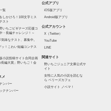
公式アプリ
一覧
iOS版アプリ
をしかけろ！100文字ミス
Android版アプリ
テスト
公式アカウント
野いちごビギナーズ応援コ
中・長編チャレンジ！～
X（Twitter）
の不気味なテスト、募集中。
YouTube
でゾッ！こわい短編コンテス
LINE
関連サイト
版小説投稿サイト合同企画
の長編大賞」野いちご！会
野いちごジュニア文庫公式サ
イト
女性に人気の小説を読むな
スメ
ら ベリーズカフェ
ナンバー
小説サイト ノベマ！
ックナンバー