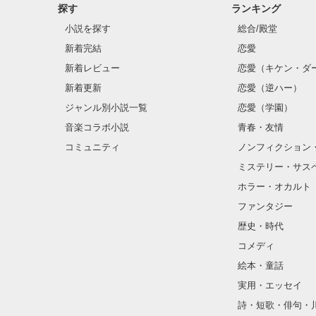
探す
ランキング
小説を探す
総合/殿堂
新着完結
恋愛
新着レビュー
恋愛（キケン・ダ
新着更新
恋愛（逆ハー）
ジャンル別小説一覧
恋愛（学園）
音楽コラボ小説
青春・友情
コミュニティ
ノンフィクション
ミステリー・サス
ホラー・オカルト
ファンタジー
歴史・時代
コメディ
絵本・童話
実用・エッセイ
詩・短歌・俳句・