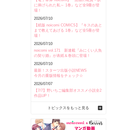
に捧げられた私～ 1巻』など全9冊が登
場！
2026/07/10
【紙版 noicomi COMICS】『キスのあと
まで教えてあげる 1巻』など全5冊が登
場！
2026/07/10
noicomi vol.171 新連載『みにくい人魚
の契り婚』が表紙＆巻頭に登場！
2026/07/10
最新！スターツ出版小説NEWS
今月の重版情報をチェック☆
2026/07/07
【7/7】野いちご編集部オススメ小説全2
作品UP！
トピックスをもっと見る