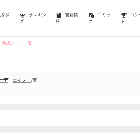
説を探
ランキン
書籍情
コミッ
コン
グ
報
ク
ト
感想ノート一覧
ーデ
エイミー
/著