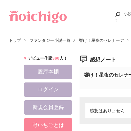
小
す
トップ
ファンタジー小説一覧
響け！星夜のセレナーデ
デビュー作家
360
人！
感想ノート
履歴本棚
響け！星夜のセレナ
ログイン
新規会員登録
感想はありません
野いちごとは