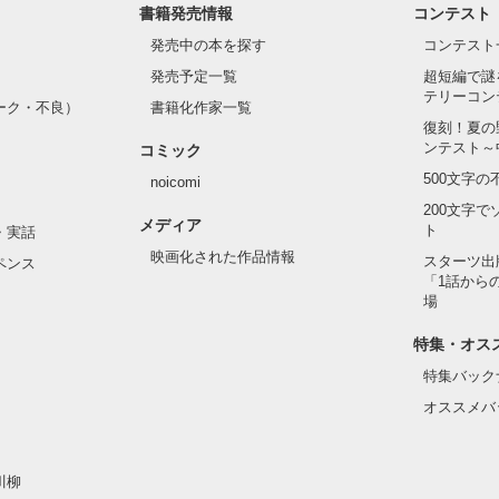
書籍発売情報
コンテスト
発売中の本を探す
コンテスト
発売予定一覧
超短編で謎
テリーコン
ーク・不良）
書籍化作家一覧
復刻！夏の
ンテスト～
コミック
500文字
noicomi
200文字
メディア
ト
・実話
映画化された作品情報
スターツ出
ペンス
「1話から
場
特集・オス
特集バック
オススメバ
川柳