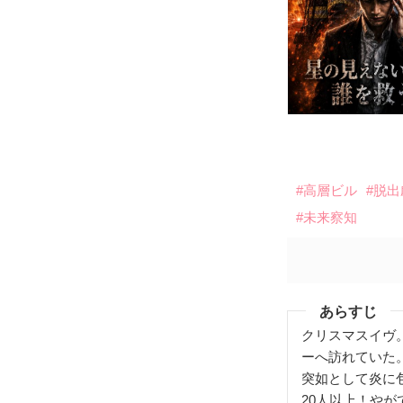
#高層ビル
#脱出
#未来察知
あらすじ
クリスマスイヴ
ーへ訪れていた
突如として炎に
20人以上！や