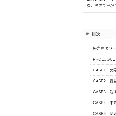
炎と黒煙で星が
目次
松之原タワ
PROLOGU
CASE1 欠
CASE2 露
CASE3 崩
CASE4 未
CASE5 呪