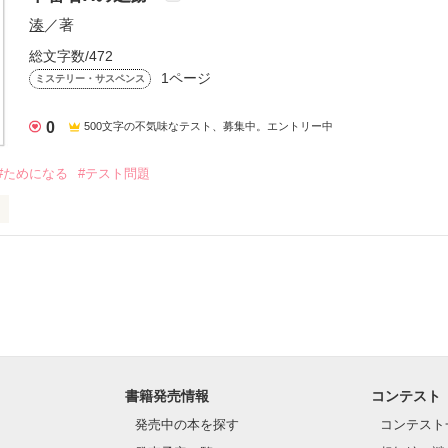
にした「罪」と向き合ったとき、

湊
／著
か、破滅か。

総文字数/472
り”青春サスペンス…！

1ページ
ミステリー・サスペンス
0
500文字の不気味なテスト、募集中。エントリー中
∴∵∴ ୨୧ ∴∵∴ ୨୧ ∴∵∴ ୨୧ ∴∵∴

#ためになる
#テスト問題
り、速さ、時間に関する計算問題です。
作品を読む
書籍発売情報
コンテスト
作品を読む
発売中の本を探す
コンテスト