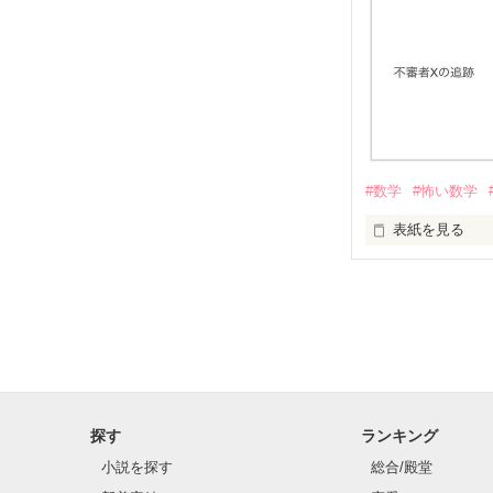
過去に置き去り
訪れるのは救い
究極の“入れ替わ
∴∵∴ ୨୧ ∴∵∴ ୨୧ 
#数学
#怖い数学
表紙を見る
〖𝐶𝑜𝑛𝑡𝑒𝑛𝑡𝑠〗

‪‪✧第1章　反転

【算数編】道の
✧第2章　核心

✧第3章　真実

✧半年後

探す
ランキング
小説を探す
総合/殿堂