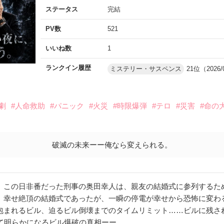
ステータス
完結
PV数
521
いいね数
1
ランクイン履歴
ミステリー・サスペンス
21位（2026/
劇
#人命救助
#パニック
#火災
#時限爆弾
#テロ
#災害
#命の
破滅の未来ーー俺なら変えられる。
。この日非番だった刑事の奥田幸人は、親友の結婚式に参列するた
。幸せ絶頂の結婚式であったが、一瞬の停電が幸せから恐怖に変わ
包まれるビル、迫るビル倒壊までのタイムリミット……ビルに残さ
がて明らかになるビル爆破の真相ーー