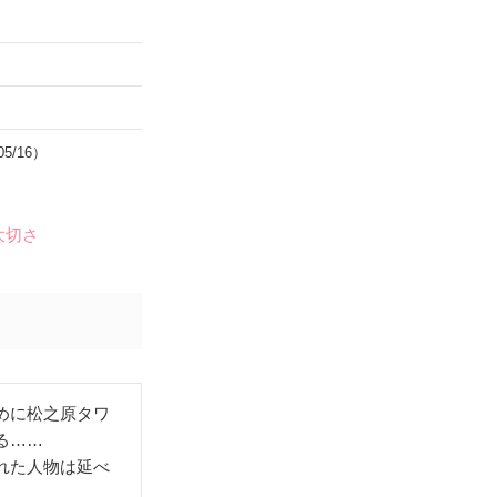
05/16）
大切さ
めに松之原タワ
る……
れた人物は延べ