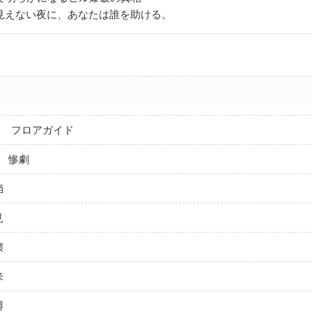
見えない夜に、あなたは誰を助ける。
ー フロアガイド
E 惨劇
陥
見
壊
来
縛