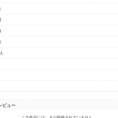
火
裂
情
技
幸人
ト
レビュー
この作品には、まだ投稿されていません。