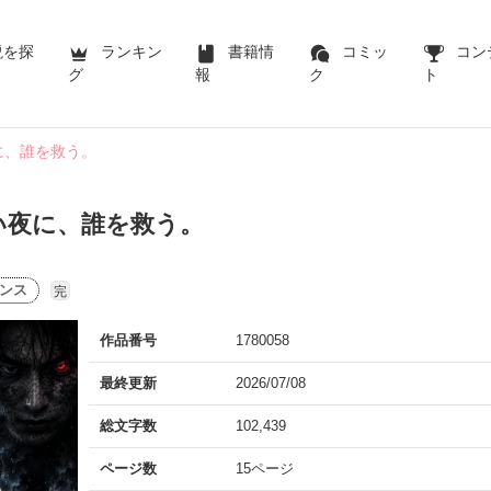
説を探
ランキン
書籍情
コミッ
コン
グ
報
ク
ト
に、誰を救う。
い夜に、誰を救う。
ンス
完
作品番号
1780058
最終更新
2026/07/08
総文字数
102,439
ページ数
15ページ