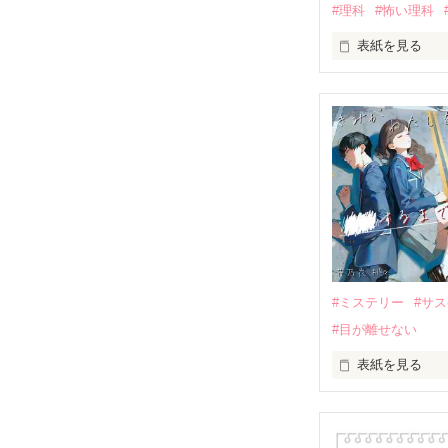
#理科
#怖い理科
表紙を見る
【理科編】小6
#ミステリー
#サ
#目が離せない
表紙を見る