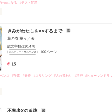
#ためになる
#テスト問題
や中学校で出てくるリトマス紙に関する問題です。
きみがわたしを××するまで
完
作品を読む
花乃衣 桃々
／著
総文字数/110,478
100ページ
ミステリー・サスペンス
15
スペンス
#学園
#青春
#スリリング
#入れ替わり
#秘密
#ヒューマンドラ
不審者Xの追跡
完