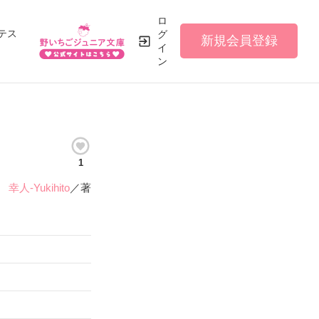
ロ
テス
グ
新規会員登録
イ
ン
1
幸人-Yukihito
／著