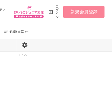
ロ
テス
グ
新規会員登録
イ
ン
表紙(目次)へ
1 / 27