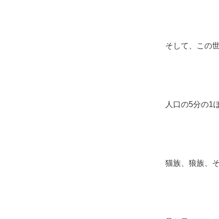
そして、この
人口の5分の1
猫族、狼族、