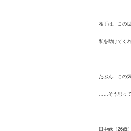
相手は、この
私を助けてく
たぶん、この
……そう思っ
田中緑（26歳