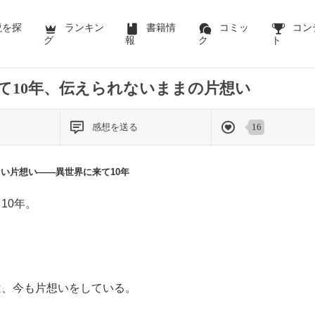
説を探
ランキン
書籍情
コミッ
コン
グ
報
ク
ト
て10年、伝えられないままの片想い
感想を送る
16
い片想い――異世界に来て10年
10年。
は、今も片想いをしている。