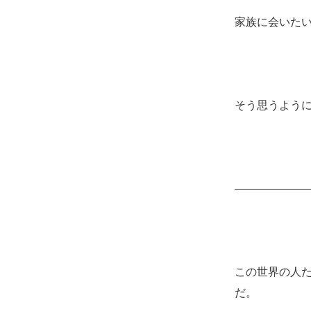
家族に会いた
そう思うよう
――――――
この世界の人
だ。