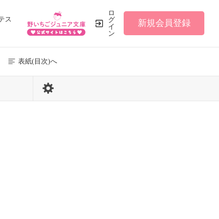
ロ
テス
グ
新規会員登録
イ
ン
表紙(目次)へ
48 / 90