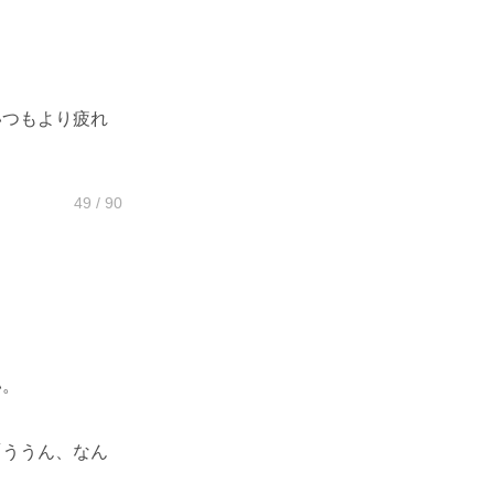
いつもより疲れ
49 / 90
い。
「ううん、なん