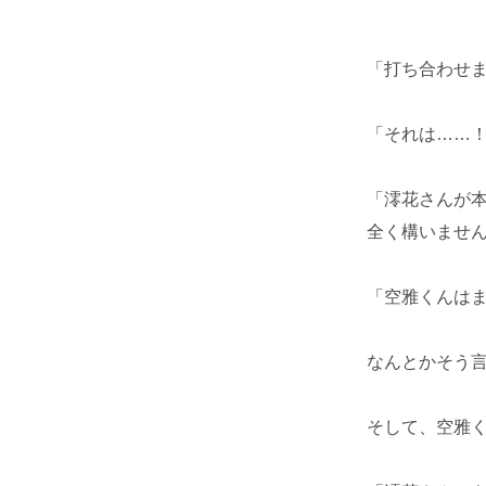
「打ち合わせ
「それは……
「澪花さんが
全く構いませ
「空雅くんは
なんとかそう
そして、空雅