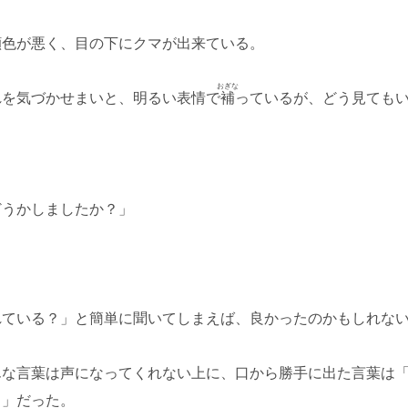
顔色が悪く、目の下にクマが出来ている。
おぎな
れを気づかせまいと、明るい表情で
補
っているが、どう見ても
どうかしましたか？」
」
れている？」と簡単に聞いてしまえば、良かったのかもしれな
んな言葉は声になってくれない上に、口から勝手に出た言葉は
！」だった。