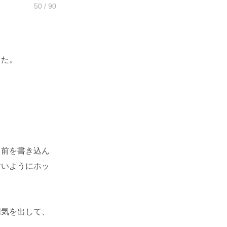
50 / 90
った。
名前を書き込ん
すいようにホッ
囲気を出して、