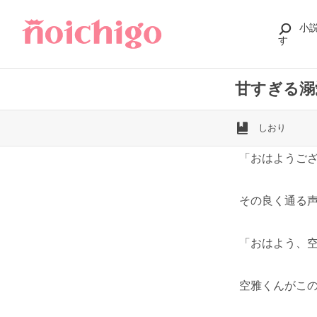
小
す
甘すぎる溺
しおり
「おはようご
その良く通る
「おはよう、
空雅くんがこ