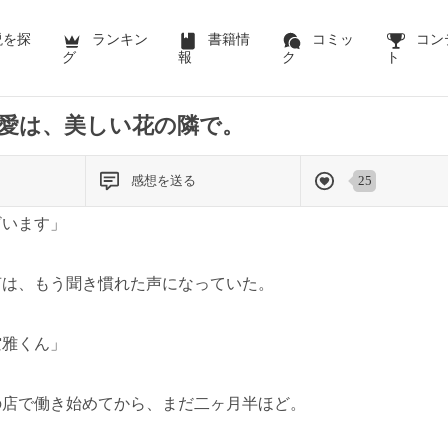
説を探
ランキン
書籍情
コミッ
コン
グ
報
ク
ト
愛は、美しい花の隣で。
感想を送る
25
ざいます」
声は、もう聞き慣れた声になっていた。
空雅くん」
の店で働き始めてから、まだ二ヶ月半ほど。