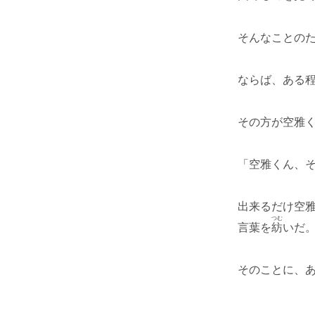
そんなことの
ならば、ある
その方が空雅
「空雅くん、
出来るだけ空
つむ
言葉を
紡
いだ
そのことに、