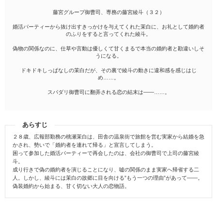
藤宮グループ御曹司、専務の藤宮綾斗（３２）
婚活パーティーから抜け出すきっかけを与えてくれた茉白に、お礼として婚約者
のふりをすると言ってくれた綾斗。
偽物の関係なのに、仕草や言動は優しくて甘くまるで本当の婚約者と勘違いしそ
うになる。
ドキドキしっぱなしの茉白だが、その裏で綾斗の動きに違和感を感じはじ
め……。
スパダリ御曹司に翻弄される恋の結末は――……。
あらすじ
２８歳、広報部勤務の桃瀬茉白は、田舎の温泉街で旅館を営む実家から結婚を急
かされ、勢いで「婚約者を連れて帰る」と宣言してしまう。
困って参加した婚活パーティーで再会したのは、会社の御曹司で上司の藤宮綾
斗。
成り行きで偽の婚約者を演じることになり、嘘の関係のまま実家へ帰省する二
人。しかし、綾斗には茉白の故郷に目を向ける”もう一つの理由”があって――。
偽装婚約から始まる、甘く切ない大人の恋物語。