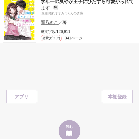
学年一の爽やか王子にひたすら可愛がられて
❲endou hayato❳

ます
完
[原題]隠れオオカミくんの誘惑
雨乃めこ
／著
総文字数/126,911
榛名くんは、表情を崩さないのがいいんだって。

*

341ページ
恋愛(ピュア)
°'

書籍化作品
*

°'

539
クールすぎるくらいがちょうどいいんだって。

*

#溺愛
#イケメン
#ドキドキ
#胸キュン
#キス
#コンタクト
#イヤリング
#甘々
#高校生
表紙を見る
―――どうしたら伝わる？
正直、わたしにはよく分からないけど…。

ひとりぼっちで地味な私の前に

アプリ
作品を読む
「……え、今日からうちに来るのって、折田さん？」

突然、現れたのは

読む