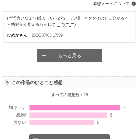
感想ノートについて
(*^^*)良いなぁ〜❗️羨ましい（≧∇≦）デス‼️ ネクタイのとこ分かるぅ
～格好良く見えるもんね!(*^_^*)(*^_^*)
ひめか
さん
2026/07/03 17:09
もっと見る
この作品のひとこと感想
すべての感想数：
29