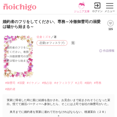
ログイン
メニュー
ジュニア文庫
婚約者のフリをしてください、専務～冷徹御曹司の溺愛
は嘘から始まる～
115
佐倉ミズキ
／著
恋愛(オフィスラブ)
完
作品情報
#御曹司
#溺愛
#イケメン
#独占欲
#オフィスラブ
#上司
#婚約
#専務
#婚約者
実家に帰省した時に親に結婚を急かされ、お見合いまで組まされそうになった茉
白。慌てて婚活パーティーへ参加したら、そこには上司で会社の御曹司がいた。
来月までに婚約者を実家に連れて行かなければならない、桃瀬茉白（２８）
×