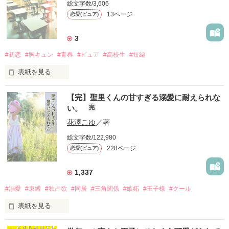
総文字数/3,606
13ページ
恋愛(ピュア)
3
#初恋
#胸キュン
#青春
#ピュア
#高校生
#短編
表紙を見る
「しりとりしよー」

【完】聖里くんの甘すぎる溺愛に耐えられな
い。
完
その一言で世界が動き出す。

花澤こゆ
／著
✩°·*✩°·*✩°·*✩°·*✩°·*

総文字数/122,980
228ページ
恋愛(ピュア)
――おちゃめなお調子者――

*·久留米 美波·*

1,337
❲kurume minami❳

#溺愛
#束縛
#独占欲
#同居
#三角関係
#嫉妬
#王子様
#クール
×

表紙を見る
――不器用な太陽人間――

*·遠藤 隼人·*
