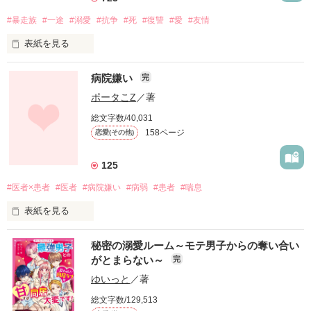
#暴走族
#一途
#溺愛
#抗争
#死
#復讐
#愛
#友情
表紙を見る
病院嫌い
完
ポータこZ
／著
勉強で良い成績をとることだけが自分の生きる存在価値だった

総文字数/40,031
158ページ
恋愛(その他)
母の望むものを全部叶えていけば、母の目に私が映るはずだ

125
#医者×患者
#医者
#病院嫌い
#病弱
#患者
#喘息
でも、それはいつまで？いつ終わりが来る？

表紙を見る
母親の支配に苦しみながら生きる私の前に

佐藤　彩夏　（高校１年生)　喘息持ちで病弱。

現れたのは＂自由＂を語る暴走族だった

秘密の溺愛ルーム～モテ男子からの奪い合い
病院が大嫌いで、いつも病院を抜け出している

がとまらない～
完
ゆいっと
／著
「お前の人生はお前だけのものだ」

総文字数/129,513