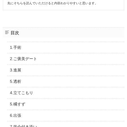
先にそちらを読んでいただけると内容わかりやすいと思います。
目次
1.手術
2.ご褒美デート
3.進展
5.透析
4.立てこもり
5.橘すず
6.出張
7.学会付き添い